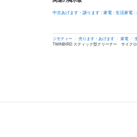
関連の掲示板
中古あげます・譲ります
家電
生活家電
ジモティー
売ります・あげます
家電
TWINBIRD スティック型クリーナー サイ
利用規約
プライ
運営会社
サイトマッ