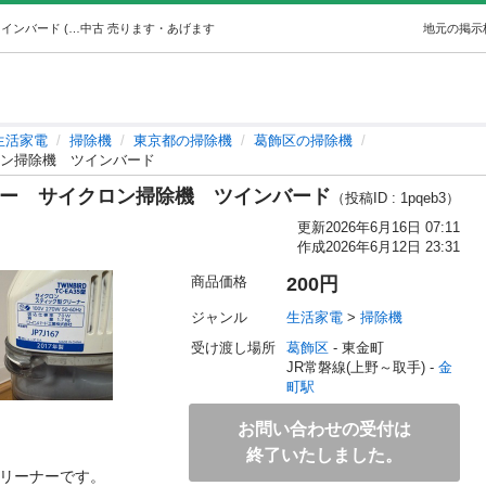
TWINBIRD スティック型クリーナーサイクロン掃除機ツインバード (ベル) 金町の生活家電《掃除機》の中古あげます・譲ります｜ジモティーで不用品の処分
中古
売ります・あげます
地元の掲示
生活家電
掃除機
東京都の掃除機
葛飾区の掃除機
クロン掃除機 ツインバード
ーナー サイクロン掃除機 ツインバード
（投稿ID : 1pqeb3）
更新
2026年6月16日 07:11
作成
2026年6月12日 23:31
商品価格
200円
ジャンル
生活家電
 > 
掃除機
受け渡し場所
葛飾区
 - 東金町
JR常磐線(上野～取手) - 
金
町駅
お問い合わせの受付は
終了いたしました。
クリーナーです。
