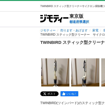
東京
版
都道府県選択
ジモティー
売ります・あげます
家電
TWINBIRD スティック型クリーナー サイ
TWINBIRD スティック型クリ
ポスト
いいね！
TWINBIRD(ツインバード)のスティック型