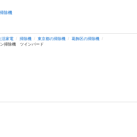
掃除機
生活家電
掃除機
東京都の掃除機
葛飾区の掃除機
クロン掃除機 ツインバード
バシーポリシー
プライバシー・ステートメント
健全化に資する運用
プ
ご利用ガイド
フリーワードで探す
特定商取引法の表示
利用