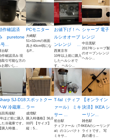
動作確認済
PCモニター
お値下げ！ヘ
シャープ 電子
大崎駅
み puretone
ルシオオーブ
レンジ
51×32cmの画面
中目黒駅
4号...
ンレンジ ...
高さ40cm弱にな
2017年シャープ製
西台駅
るP...
西東京市
のオーブンレンジ
動作確認済み 現
10年以上前に購入
ヘルシ...
地取引可能な方の
したヘルシオで
みお願いし...
す。 ヘルシ...
Sharp SJ-D18
スポットクー
T-fal（ティフ
【オンライン
P-W 冷蔵庫...
ラー
ァール） ミキ
決済】IKEA シ
高田馬場駅
成増駅
サー ...
ーリン...
1年ほど前に購入
購入時価格】36,0
初台駅
雑色駅
した冷蔵庫です。
00円 【サイズ】
ティファール（T-f
IKEAのシーリング
【購入時価...
縦：5...
al）のコンパクト
ライトです。 写
ミキサ...
真の通り...