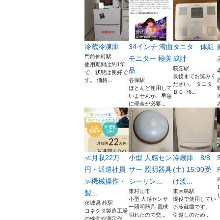
冷蔵冷凍庫
34インチ 湾曲
タニタ 体組
門前仲町駅
モニター 極美
成計
使用期間は約1年
荻窪駅
品
で、状態は良好で
最後までお読みく
す。 価格...
谷保駅
ださい。 タニタ
ほとんど使用して
ＢＣ-76...
いませんが、早急
に現金が必要...
≪月収22万
小型 人感セン
冷蔵庫 8/8
円・派遣社員
サー 照明器具
(土) 15:00受
≫機械操作・
シーリン...
け渡...
東村山市
東大島駅
製...
小型 人感センサ
現役で使用してい
茨城県 静駅
ー照明器具 電球
る冷蔵庫です。
コネクタ製造工場
切れたので交...
引越しのため...
の検査や測定作