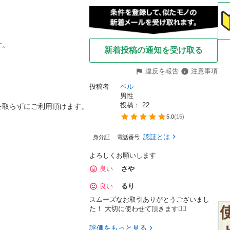
。

新着投稿の通知を受け取る
違反を報告
注意事項
投稿者
ベル
男性
投稿： 
22
取らずにご利用頂けます。

5.0
(
15
)
認証とは
身分証
電話番号
よろしくお願いします
良い
さや
良い
るり
スムーズなお取引ありがとうございまし
た！ 大切に使わせて頂きます🙇‍♀️
評価をもっと見る