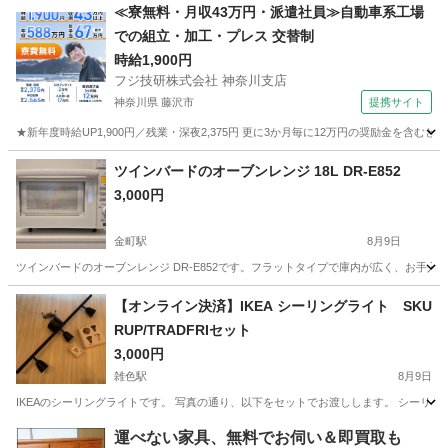
東京
足立区
西新井駅
季節、空調家電
≪寮無料・月収43万円・派遣社員≫自動車系工場
での組立・加工・プレス 交替制
時給1,900円
フジ技研株式会社 神奈川支店
神奈川県 藤沢市
提携サイト
★新年度時給UP1,900円／残業・深夜2,375円 更に3か月毎に12万円の奨励金を含む
神奈川
藤沢市
その他
ツインバードのオーブンレンジ 18L DR-E852
3,000円
金町駅
8月9日
ツインバードのオーブンレンジ DR-E852です。フラットタイプで庫内が広く、お手入れも簡単で
東京
葛飾区
金町駅
キッチン家電
【オンライン決済】IKEA シーリングライト SKU
RUP/TRADFRIセット
3,000円
雑色駅
8月9日
IKEAのシーリングライトです。 写真の通り、以下をセットでお渡しします。 シーリン
東京
大田区
雑色駅
その他
運べない家具、無料でお伺い＆即買取も