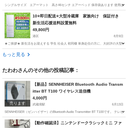
シングルサイズ エアーマット 高さ46センチ エアーベッド 保存袋あります 使用は5
東京
世田谷区
駒沢大学駅
生活家電
10⭐️即日配送⭐️大型冷蔵庫 家族向け 保証付き
新生活応援送料設置無料
49,800円
港区
8月9日
★ご挨拶★ 新生活をお迎えする 学生 社会人 初同棲 単身赴任の方に、大好評の大型冷
東京
港区
キッチン家電
商品
もっと見る
たわわ
さんのその他の投稿記事：
【新品】SENNHEISER Bluetooth Audio Transm
itter BT T100 ワイヤレス送信機
4,000円
売ります
武蔵境駅
6月13日
SENNHEISER（ゼンハイザー）のBluetooth Audio Transmitter BT T100
東京
武蔵野市
武蔵境駅
オーディオ
Bluetooth
【動作確認済】ニンテンドークラシックミニ ファ