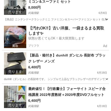
ミコン＆スーファミ セット
8,000円
売ります
武蔵境駅
6月8日
【美品】ニンテンドークラシックミニ ファミコン＆スーパーファミコン セット 任天堂の
東京
武蔵野市
武蔵境駅
テレビゲーム
ファミコン
【汚れOK‼️】古い洋服、一袋まるまる買取
します✨
状態が悪くてもOK！最大限買取します
プリフラ
Ad
【新品・箱付き】dunhill ダンヒル 長財布 ブラッ
ク レザー メンズ
6,400円
売ります
武蔵境駅
6月19日
dunhill（ダンヒル）の長財布です。 シンプルで上品なブラックレザーのデザインで、ビジ
東京
武蔵野市
武蔵境駅
小物
dunhill
最終値引！【行政書士】フォーサイト スピード合
格講座 2022年度教材＋2020年度DVDフルセット
6,400円
売ります
武蔵境駅
6月19日