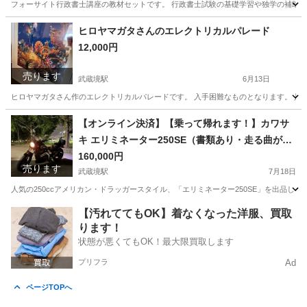
フォーサイト行政書士講座の教材セットです。 行政書士試験の基礎学習や独学の補助教材としてい
東京
武蔵野市
武蔵境駅
就職、資格
ヒロヤマガタさんのエレクトリカルパレード
12,000円
売ります
武蔵境駅
6月13日
ヒロヤマガタさん作のエレクトリカルパレードです。 入手困難なものとなります。 是
東京
武蔵野市
武蔵境駅
その他
ヒロヤマガタ
【オンライン決済】【乗って帰れます！】カワサ
キ エリミネーター250SE（書類あり・走る曲がる
止まる問題なし） ☆旧車ブームで価格急騰中
160,000円
売ります
武蔵境駅
7月18日
人気の250ccアメリカン・ドラッガースタイル、「エリミネーター250SE」を出品し
東京
武蔵野市
武蔵境駅
カワサキ
エリミネーター
【汚れててもOK】着なくなった洋服、買取
ります！
状態が悪くてもOK！最大限買取します
プリフラ
Ad
ページTOPへ