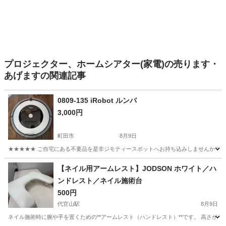
プロジェクター、ホームシアター(家電)の売ります・
あげますの関連記事
0809-135 iRobot ルンバ
3,000円
町田市
8月9日
★★★★★ ご自宅にある不要品を是非ジモティースポットへお持ち込みしませんか？ 家
東京
町田市
生活家電
ルンバ
【ネイル用アームレスト】JODSON ホワイト／ハ
ンドレスト／ネイル施術台
500円
代官山駅
8月9日
ネイル施術時に腕や手を置くための**アームレスト（ハンドレスト）**です。 高さが