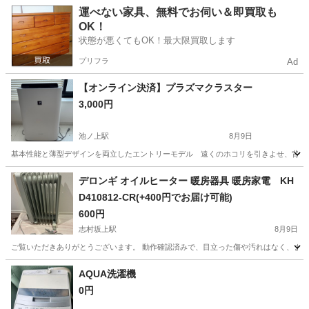
東京
渋谷区
代官山駅
美容家電
運べない家具、無料でお伺い＆即買取も
OK！
状態が悪くてもOK！最大限買取します
プリフラ
Ad
【オンライン決済】プラズマクラスター
3,000円
池ノ上駅
8月9日
基本性能と薄型デザインを両立したエントリーモデル 遠くのホコリを引きよせ、背面全
東京
渋谷区
池ノ上駅
季節、空調家電
デロンギ オイルヒーター 暖房器具 暖房家電 KH
D410812-CR(+400円でお届け可能)
600円
志村坂上駅
8月9日
ご覧いただきありがとうございます。 動作確認済みで、目立った傷や汚れはなく、まだまだ
東京
板橋区
志村坂上駅
季節、空調家電
AQUA洗濯機
0円