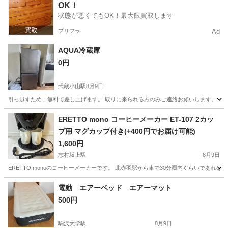
OK！
状態が悪くてもOK！最大限買取します
プリフラ
Ad
AQUA冷蔵庫
0円
武蔵小山駅
8月9日
引っ越すため、無料で差し上げます。 取りに来られる方のみご連絡お願いします。
東京
品川区
武蔵小山駅
キッチン家電
ERETTO mono コーヒーメーカー ET-107 2カッ
プ用 マグカップ付き(+400円でお届け可能)
1,600円
志村坂上駅
8月9日
ERETTO monoのコーヒーメーカーです。 北赤羽駅から車で30分圏内ぐらいであれば
東京
板橋区
志村坂上駅
キッチン家電
電動 エアーベッド エアーマット
500円
駒沢大学駅
8月9日