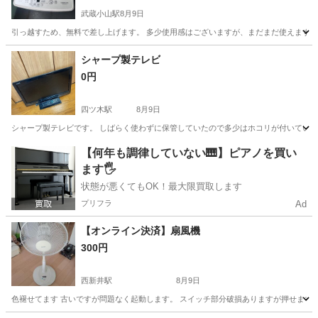
武蔵小山駅
8月9日
引っ越すため、無料で差し上げます。 多少使用感はございますが、まだまだ使えます！
東京
品川区
武蔵小山駅
生活家電
AQUA
シャープ製テレビ
0円
四ツ木駅
8月9日
シャープ製テレビです。 しばらく使わずに保管していたので多少はホコリが付いてい
東京
葛飾区
四ツ木駅
テレビ
シャープ
【何年も調律していない🎹】ピアノを買い
ます🖐️
状態が悪くてもOK！最大限買取します
プリフラ
Ad
【オンライン決済】扇風機
300円
西新井駅
8月9日
色褪せてます 古いですが問題なく起動します。 スイッチ部分破損ありますが押せます