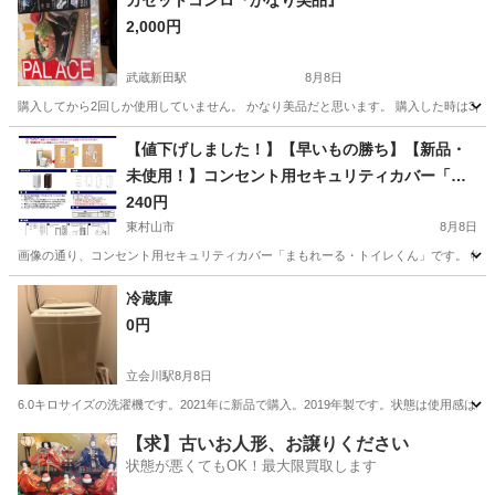
カセットコンロ『かなり美品』
2,000円
武蔵新田駅
8月8日
購入してから2回しか使用していません。 かなり美品だと思います。 購入した時は3,
東京
大田区
武蔵新田駅
キッチン家電
【値下げしました！】【早いもの勝ち】【新品・
未使用！】コンセント用セキュリティカバー「ま
もれーる・トイレくん」
240円
東村山市
8月8日
画像の通り、コンセント用セキュリティカバー「まもれーる・トイレくん」です。 特に
東京
東村山市
その他
コンセント
冷蔵庫
0円
立会川駅
8月8日
6.0キロサイズの洗濯機です。2021年に新品で購入。2019年製です。状態は使用感
東京
品川区
立会川駅
キッチン家電
状態
【求】古いお人形、お譲りください
状態が悪くてもOK！最大限買取します