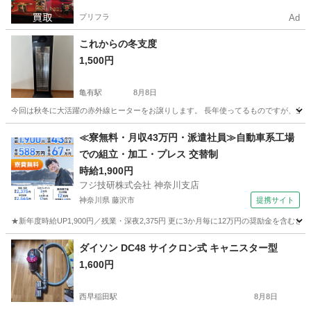
プリフラ
Ad
これからの冬支度
1,500円
亀有駅
8月8日
今回は秋冬に大活躍の赤外線ヒーターをお譲りします。 長年使ってるものですが、全機
東京
葛飾区
亀有駅
季節、空調家電
ダイヤル
≪寮無料・月収43万円・派遣社員≫自動車系工場
での組立・加工・プレス 交替制
時給1,900円
フジ技研株式会社 神奈川支店
神奈川県 藤沢市
提携サイト
★新年度時給UP1,900円／残業・深夜2,375円 更に3か月毎に12万円の奨励金を含む
神奈川
藤沢市
その他
ダイソン DC48 サイクロン式 キャニスター型
1,600円
西早稲田駅
8月8日