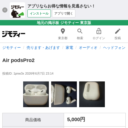
アプリならお得な情報を見逃さない！
インストール
アプリで開く
地元の掲示板 ジモティー 東京版
東京都
検索
ログイン
投稿
ジモティー
売ります・あげます
家電
オーディオ
ヘッドフォン
Air podsPro2
投稿ID: 1pnw3x
2026年6月7日 23:14
5,000円
商品価格