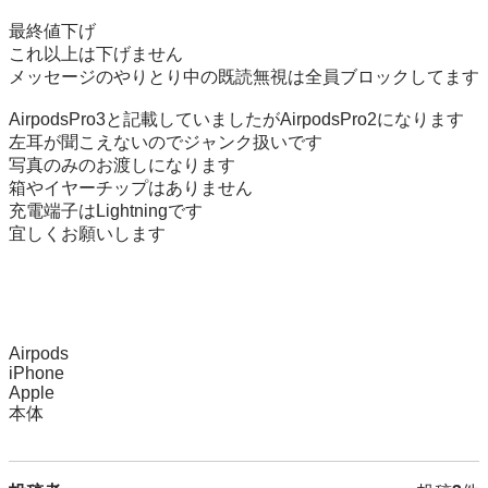
最終値下げ

これ以上は下げません

メッセージのやりとり中の既読無視は全員ブロックしてます

AirpodsPro3と記載していましたがAirpodsPro2になります

左耳が聞こえないのでジャンク扱いです

写真のみのお渡しになります

箱やイヤーチップはありません

充電端子はLightningです

宜しくお願いします

Airpods

iPhone

Apple

本体