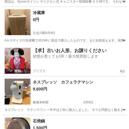
商品は、Dysonダイソン サイクロン式 キャニスター型掃除機 ＤＣ48です。 それ
東京
新宿区
西早稲田駅
生活家電
冷蔵庫
0円
立会川駅
8月8日
6キロサイズの洗濯機で2019年に新品で購入したものです。まだ全然使えます。状態は
東京
品川区
立会川駅
生活家電
【求】古いお人形、お譲りください
状態が悪くてもOK！最大限買取します
プリフラ
Ad
ネスプレッソ カフェラテマシン
9,600円
板橋本町駅
8月8日
ネスプレッソ ラテシマワン 一年半ほど前に購入しました。 今でも問題なく動きます
東京
板橋区
板橋本町駅
キッチン家電
石焼鍋
1,500円