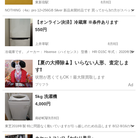
東新宿駅
8月8日
NOTHING（4a）pro 12+256GB Silver 新品未開封品です 買ってから3の
東京
新宿区
東新宿駅
電話、ＦＡＸ
都内
【オンライン決済】冷蔵庫 ※条件あります
550円
上井草駅
8月8日
冷蔵庫です。 メーカー： Hisense（ハイセンス） 型番： HR-D15C 年式： 2020年製 全定格内
東京
杉並区
上井草駅
キッチン家電
【夏の大掃除🧹】いらない人形、査定しま
す❗️
状態が悪くてもOK！最大限買取します
プリフラ
Ad
5kg 洗濯機
4,000円
南砂町駅
8月8日
東芝2018年製 特に問題なく動いていますが引っ越しのため出品します 8/12-8/16
東京
江東区
南砂町駅
生活家電