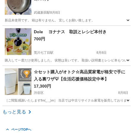
武蔵新田駅
8月8日
新品未使用です。 箱は有りません。 宜しくお願い致します。
東京
大田区
武蔵新田駅
キッチン家電
新品
Dole ヨナナス 取説とレシピ本付き
700円
荒川七丁目駅
8月8日
購入して一度だけ使用しました。 状態は良いです。 取扱い説明書とレシピ本もついてい
東京
荒川区
荒川七丁目駅
キッチン家電
レシピ
☆セット購入がオトク☆高品質家電が格安で手に
入る裏ワザ💡【生活応援価格設定中🌟】
17,300円
渋谷区
8月8日
［ご閲覧感謝いたします❗m(_ _)m］ 当店では中古リサイクル家電を販売しております
東京
渋谷区
キッチン家電
千葉
松戸市
キッチン家電
もっと見る
取り付け
ページTOPへ