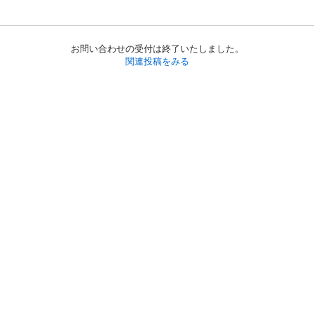
お問い合わせの受付は終了いたしました。
関連投稿をみる
初めての方へ
利用規約
プライバシーポリシー
プライバシー・ステートメント
健全化に資する運用方針
お問い合わせ
運営会社
サイトマップ
ご利用ガイド
フリーワードで探す
PC版で表示
都道府県選択
特定商取引法の表示
利用者情報の外部送信について