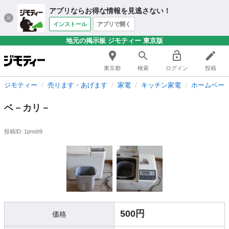
アプリならお得な情報を見逃さない！
インストール
アプリで開く
地元の掲示板 ジモティー 東京版
東京都
検索
ログイン
投稿
ジモティー
売ります・あげます
家電
キッチン家電
ホームベー
ベ－カリ－
投稿ID: 1pnsb9
500円
価格