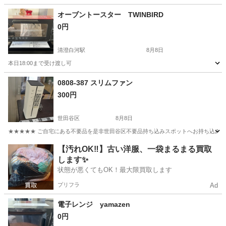
オーブントースター TWINBIRD
0円
清澄白河駅
8月8日
本日18:00まで受け渡し可
東京
江東区
清澄白河駅
キッチン家電
TWINBIRD
0808-387 スリムファン
300円
世田谷区
8月8日
★★★★★ ご自宅にある不要品を是非世田谷区不要品持ち込みスポットへお持ち込みしません
東京
世田谷区
季節、空調家電
スポット
【汚れOK‼️】古い洋服、一袋まるまる買取
します✨
状態が悪くてもOK！最大限買取します
プリフラ
Ad
電子レンジ yamazen
0円