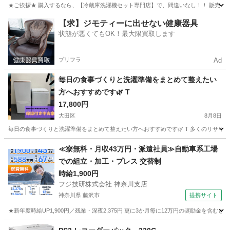
★ご挨拶★ 購入するなら、【冷蔵庫洗濯機セット専門店】で、間違いなし！！ 販売セット台
東京
狛江市
生活家電
ドラム式洗濯機
【求】ジモティーに出せない健康器具
状態が悪くてもOK！最大限買取します
プリフラ
Ad
毎日の食事づくりと洗濯準備をまとめて整えたい
方へおすすめです🌿 T
17,800円
大田区
8月8日
毎日の食事づくりと洗濯準備をまとめて整えたい方へおすすめです🌿 T 多くのリサイク
東京
大田区
生活家電
IRSD
≪寮無料・月収43万円・派遣社員≫自動車系工場
での組立・加工・プレス 交替制
時給1,900円
フジ技研株式会社 神奈川支店
神奈川県 藤沢市
提携サイト
★新年度時給UP1,900円／残業・深夜2,375円 更に3か月毎に12万円の奨励金を含む
神奈川
藤沢市
その他