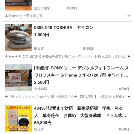
清澄白河駅
8月8日
本日18:00まで受け渡し可
東京
江東区
清澄白河駅
キッチン家電
0808-048 TOSHIBA アイロン
1,000円
町田市
8月8日
★★★★★ ご自宅にある不要品を是非ジモティースポットへお持ち込みしませんか？ 家
東京
町田市
生活家電
現地
[未使用] SONY ソニー デジタルフォトフレーム ス
ワロフスキー S-Frame DPF-D720 7型 ホワイト
箱付き品
2,580円
北池袋駅
8月8日
★リサイクルショップのめだま家上池袋店です★ 【商品説明】 ・商品名：SONY ・商品説明
東京
豊島区
北池袋駅
その他
4349🎶設置まで対応 新生活応援 学生 社会
人 単身赴任 お薦め 大型冷蔵庫 ドラム式洗
濯機 セット
69,800円
狛江市
8月8日