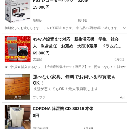
PS3 レコーダーパック 320G
15,000円
新宿駅
8月8日
初期化してお渡しします。 テレビ録画出来ます。 中古品の理解お願い致します。
東京
新宿区
新宿駅
家電
4347🎶設置まで対応 新生活応援 学生 社会
人 単身赴任 お薦め 大型冷蔵庫 ドラム式洗
濯機 セット
69,800円
文京区
8月8日
★ご挨拶★ 購入するなら、【冷蔵庫洗濯機セット専門店】で、間違いなし！！ 販売セット台
東京
文京区
キッチン家電
ドラム式洗濯機
運べない家具、無料でお伺い＆即買取も
OK！
状態が悪くてもOK！最大限買取します
プリフラ
Ad
CORONA 除湿機 CD-S6319 本体
0円
西武柳沢駅
8月8日