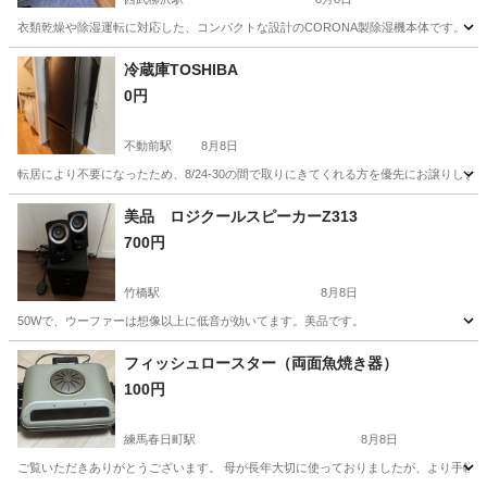
衣類乾燥や除湿運転に対応した、コンパクトな設計のCORONA製除湿機本体です。 - ブランド
東京
武蔵野市
西武柳沢駅
季節、空調家電
CORONA
冷蔵庫TOSHIBA
0円
不動前駅
8月8日
転居により不要になったため、8/24-30の間で取りにきてくれる方を優先にお譲りします。 4
東京
品川区
不動前駅
キッチン家電
美品 ロジクールスピーカーZ313
700円
竹橋駅
8月8日
50Wで、ウーファーは想像以上に低音が効いてます。美品です。
東京
千代田区
竹橋駅
オーディオ
フィッシュロースター（両面魚焼き器）
100円
練馬春日町駅
8月8日
ご覧いただきありがとうございます。 母が長年大切に使っておりましたが、より手軽な電