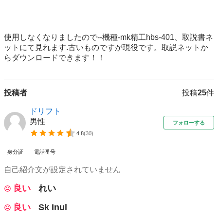
使用しなくなりましたので--機種-mk精工hbs-401、取説書ネ
ットにて見れます.古いものですが現役です。取説ネットか
らダウンロードできます！！
投稿者
投稿
25
件
ドリフト
男性
フォローする
4.8
(
30
)
身分証
電話番号
自己紹介文が設定されていません
良い
れい
良い
Sk Inul