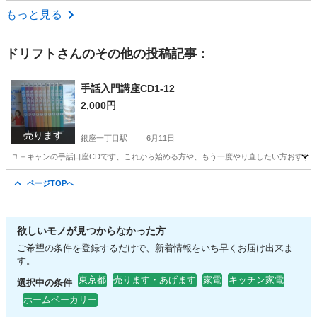
東京
練馬区
練馬春日町駅
キッチン家電
焼き器
もっと見る
ドリフト
さんのその他の投稿記事：
手話入門講座CD1-12
2,000円
売ります
銀座一丁目駅
6月11日
ユ－キャンの手話口座CDです、これから始める方や、もう一度やり直したい方おすすめ
東京
中央区
銀座一丁目駅
語学、辞書
ページTOPへ
欲しいモノが見つからなかった方
ご希望の条件を登録するだけで、新着情報をいち早くお届け出来ま
す。
東京都
売ります・あげます
家電
キッチン家電
選択中の条件
ホームベーカリー