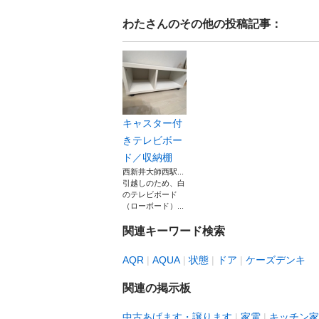
わた
さんのその他の投稿記事：
キャスター付
きテレビボー
ド／収納棚
西新井大師西駅...
引越しのため、白
のテレビボード
（ローボード）...
関連キーワード検索
AQR
AQUA
状態
ドア
ケーズデンキ
関連の掲示板
中古あげます・譲ります
家電
キッチン家