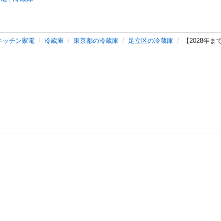
キッチン家電
冷蔵庫
東京都の冷蔵庫
足立区の冷蔵庫
【2028年ま
バシーポリシー
プライバシー・ステートメント
健全化に資する運用
プ
ご利用ガイド
フリーワードで探す
特定商取引法の表示
利用