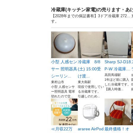
冷蔵庫(キッチン家電)の売ります・あ
【2028年までの保証書有】3ドア冷蔵庫 272
す。
小型 人感セン
冷蔵庫 8/8
Sharp SJ-D18
サー 照明器具
(土) 15:00受
P-W 冷蔵庫...
高田馬場駅
シーリン...
け渡...
1年ほど前に購入
東村山市
東大島駅
した冷蔵庫です。
小型 人感センサ
現役で使用してい
【購入時価...
ー照明器具 電球
る冷蔵庫です。
切れたので交...
引越しのため...
≪月収22万
araree AirPod
最終価格！オ