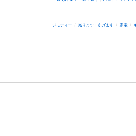
ジモティー
売ります・あげます
家電
利用規約
プライ
運営会社
サイトマッ
© 2011-
2026
Jmty, Inc.