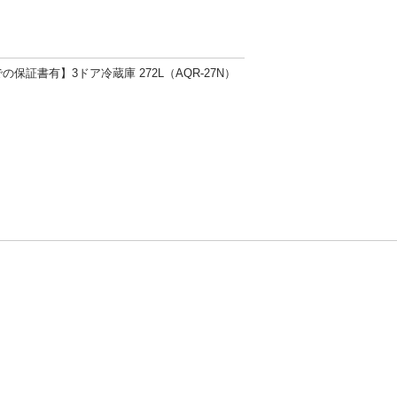
での保証書有】3ドア冷蔵庫 272L（AQR-27N）
方針
お問い合わせ
者情報の外部送信について