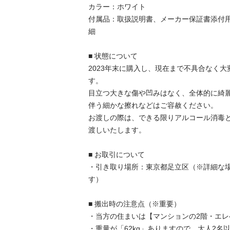
カラー：ホワイト

付属品：取扱説明書、メーカー保証書添付
細

■ 状態について

2023年末に購入し、現在まで不具合なく
す。

目立つ大きな傷や凹みはなく、全体的に綺
伴う細かな擦れなどはご容赦ください。

お渡しの際は、できる限りアルコール消毒
渡しいたします。

■ お取引について

・引き取り場所：東京都足立区（※詳細な
す）

■ 搬出時の注意点（※重要）

・当方の住まいは【マンションの2階・エレ
・重量が「62kg」ありますので、大人2名