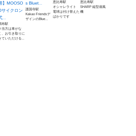
恵比寿駅
恵比寿駅
用】MOOSO
s Bluet...
オシャレライト
SHARP 縦型扇風
護国寺駅
Oサイクロン
電球は付け替えた
機
Kakao Friendsデ
ばかりです
式...
ザインのBlue...
調布駅
※当方は車がな
く、お引き取りに
きていただける...