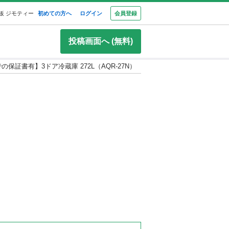
板 ジモティー
初めての方へ
ログイン
会員登録
投稿画面へ (無料)
での保証書有】3ドア冷蔵庫 272L（AQR-27N）