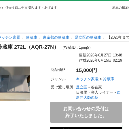
【2028年までの保証書有】3ドア冷蔵庫 272L（AQR-27N） (わた) 西新井大師西のキッチン家電《冷蔵庫》の中古あげます・譲ります｜ジモティーで不用品の処分
中古
売ります・あげます
地元の掲示
キッチン家電
冷蔵庫
東京都の冷蔵庫
足立区の冷蔵庫
【2028年ま
庫 272L（AQR-27N）
（投稿ID : 1pnrj5）
更新
2026年6月27日 13:48
作成
2026年6月15日 02:19
商品価格
15,000円
ジャンル
キッチン家電
 > 
冷蔵庫
受け渡し場所
足立区
 - 谷在家
日暮里・舎人ライナー - 
西
新井大師西駅
お問い合わせの受付は
終了いたしました。