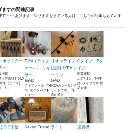
げますの関連記事
... 東京 中古あげます・譲りますを見ている人は、こちらの記事も見ていま
スポットクー
T-fal（ティフ
【オンライン
Cタイプ Bタ
ラー
ァール） ミキ
決済】IKEA シ
イプ
成増駅
西荻窪駅
サー ...
ーリン...
購入時価格】36,0
上5本はB、下4本
初台駅
雑色駅
00円 【サイズ】
はCタイプです 新
ティファール（T-f
IKEAのシーリング
縦：5...
品未使...
al）のコンパクト
ライトです。 写
ミキサ...
真の通り...
【ほぼ未使
Kakao Friend
ライト
扇風機