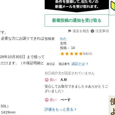
新着投稿の通知を受け取る
違反を報告
注意事項
す。

、必要な方にお譲りできれば
投稿者
わた
女性
投稿： 
14
5.0
(
10
)
8年10月30日】まで残って
ただけます。（※保証明細と
認証とは
身分証
電話番号
自己紹介文が設定されていません
良い
A.M
安心してお取引できました☺️ありがとうご
ざいました✨️
良い
べーす
50L）

評価をもっと見る
1419mm
