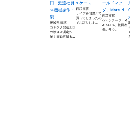
円・派遣社員
s ケース
ールドマツ
西荻窪駅
≫機械操作・
ダ、Matsud...
サイズを間違えて
西荻窪駅
製...
買ってしまったの
ヴィンテージ・M
茨城県 静駅
でお譲りしま...
ATSUDA、松田産
コネクタ製造工場
業のラウ...
の検査や測定作
業！日勤専属＆...