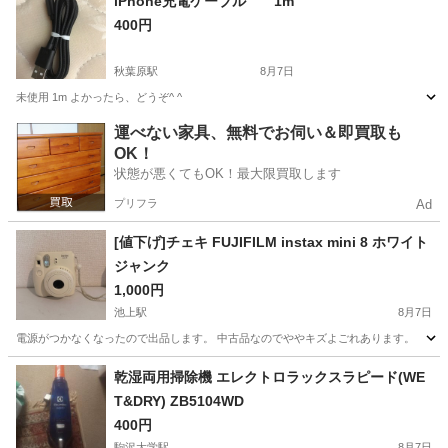
iPhone充電ケーブル 1m
400円
秋葉原駅
8月7日
未使用 1m よかったら、どうぞ^ ^
東京
千代田区
秋葉原駅
その他
ケーブル
運べない家具、無料でお伺い＆即買取も
OK！
状態が悪くてもOK！最大限買取します
プリフラ
Ad
[値下げ]チェキ FUJIFILM instax mini 8 ホワイト
ジャンク
1,000円
池上駅
8月7日
電源がつかなくなったので出品します。 中古品なのでややキズよごれあります。
東京
大田区
池上駅
カメラ
乾湿両用掃除機 エレクトロラックスラピード(WE
T&DRY) ZB5104WD
400円
駒沢大学駅
8月7日