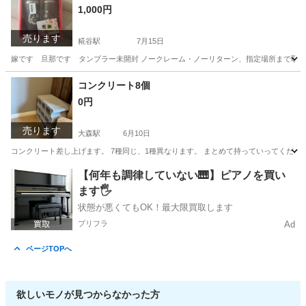
1,000円
売ります
糀谷駅
7月15日
嫁です 旦那です タンブラー未開封 ノークレーム・ノーリターン、指定場所まで取
東京
大田区
糀谷駅
食器
コンクリート8個
0円
売ります
大森駅
6月10日
コンクリート差し上げます。 7種同じ、1種異なります。 まとめて持っていってくださ
東京
大田区
大森駅
その他
コンクリート
【何年も調律していない🎹】ピアノを買い
ます🖐️
状態が悪くてもOK！最大限買取します
プリフラ
Ad
ページTOPへ
欲しいモノが見つからなかった方