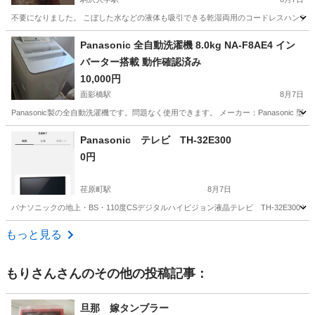
不要になりました。 こぼした水などの液体も吸引できる乾湿両用のコードレスハンディ
東京
世田谷区
駒沢大学駅
生活家電
Panasonic 全自動洗濯機 8.0kg NA-F8AE4 イン
バーター搭載 動作確認済み
10,000円
面影橋駅
8月7日
Panasonic製の全自動洗濯機です。問題なく使用できます。 メーカー：Panasonic 型番：N
東京
新宿区
面影橋駅
生活家電
Panasonic テレビ TH-32E300
0円
荏原町駅
8月7日
パナソニックの地上・BS・110度CSデジタルハイビジョン液晶テレビ TH-32E300 
東京
品川区
荏原町駅
テレビ
Panasonic
もっと見る
もりさん
さんのその他の投稿記事：
旦那 嫁タンブラー