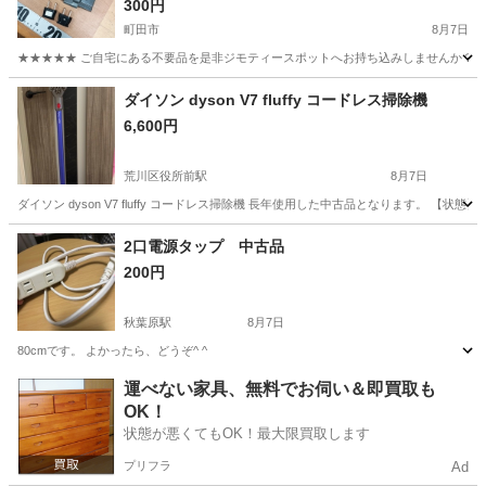
300円
町田市
8月7日
★★★★★ ご自宅にある不要品を是非ジモティースポットへお持ち込みしませんか？ 家
東京
町田市
その他
プラグ
ダイソン dyson V7 fluffy コードレス掃除機
6,600円
荒川区役所前駅
8月7日
ダイソン dyson V7 fluffy コードレス掃除機 長年使用した中古品となります。 
東京
荒川区
荒川区役所前駅
生活家電
2口電源タップ 中古品
200円
秋葉原駅
8月7日
80cmです。 よかったら、どうぞ^ ^
東京
千代田区
秋葉原駅
その他
運べない家具、無料でお伺い＆即買取も
OK！
状態が悪くてもOK！最大限買取します
プリフラ
Ad