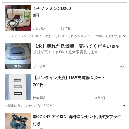
東京
江戸川区
新小岩駅
季節、空調家電
冷房
ジャノメミシンD200
0円
北池袋駅
8月7日
ジャノメミシンD200 カバー付き 取りに来てくれる方優先で、ご連絡いただいた順に対
東京
豊島区
北池袋駅
生活家電
【求】壊れた洗濯機、売ってください🧺✨
状態が悪くてもOK！最大限買取します
プリフラ
Ad
【オンライン決済】USB充電器 3ポート
700円
秋葉原駅
8月7日
未使用に近い よかったら、どうぞ^ ^
東京
千代田区
秋葉原駅
その他
ポート
0807-047 アイロン 海外コンセント用変換プラグ
付き