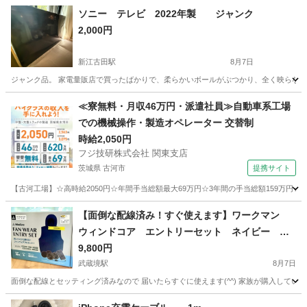
ソニー テレビ 2022年製 ジャンク
2,000円
新江古田駅
8月7日
ジャンク品。 家電量販店で買ったばかりで、柔らかいボールがぶつかり、全く映らなく
東京
練馬区
新江古田駅
テレビ
≪寮無料・月収46万円・派遣社員≫自動車系工場
での機械操作・製造オペレーター 交替制
時給2,050円
フジ技研株式会社 関東支店
茨城県 古河市
提携サイト
【古河工場】☆高時給2050円☆年間手当総額最大69万円☆3年間の手当総額159万円☆
茨城
古河市
その他
【面倒な配線済み！すぐ使えます】ワークマン
ウィンドコア エントリーセット ネイビー 空
調服 Lサイズ 2026
9,800円
武蔵境駅
8月7日
面倒な配線とセッティング済みなので 届いたらすぐに使えます(^^) 家族が購入してい
東京
武蔵野市
武蔵境駅
季節、空調家電