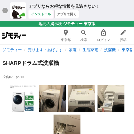
アプリならお得な情報を見逃さない！
インストール
アプリで開く
地元の掲示板 ジモティー 東京版
東京都
検索
ログイン
投稿
ジモティー
売ります・あげます
家電
生活家電
洗濯機
東京都
SHARPドラム式洗濯機
投稿ID: 1pn2lu