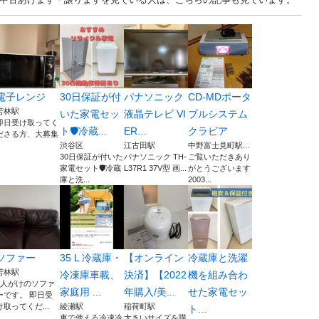
電子レンジ
30日保証が付
パナソニック
CD-MDポータ
若林駅
いた家電セッ
液晶テレビ VI
ブルシステム
即日受け取ってく
ト🛡️冷蔵...
ER...
クラビア
ださる方、大募集
渋谷区
江古田駅
中野富士見町駅...
30日保証が付いた
パナソニック TH-
ご覧いただきあり
家電セット🛡️冷蔵
L37R1 37V型 画...
がとうございます
庫と洗...
2003...
ソファー
35 L 冷蔵庫・
【オンライン
冷蔵庫と洗濯
若林駅
冷凍庫車載、
決済】【2022
機を組み合わ
2人がけのソファ
家庭用 ...
年購入/美...
せた家電セッ
ーです。 即日受
け取ってくだ...
綾瀬駅
稲荷町駅
ト...
車で使える冷凍冷
大きいサイズを購