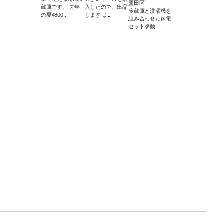
墨田区
蔵庫です。 去年
入したので、出品
冷蔵庫と洗濯機を
の夏4800...
します ま...
組み合わせた家電
セット🧊動...