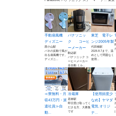
手動扇風機
パナソニッ
東芝 電子レ
ディズニー
ク コーヒ
ンジ2005年製
西小山駅
代田橋駅
ーメーカー
バネの反動で風が
2026.8.7まで、温
駒込駅
出る扇風機です。
めとして問題なく
パナソニック コ
ディズニ...
使用...
ーヒーメーカー
全自動 ミル...
≪寮無料・月
冷蔵庫
【使用頻度少
若林駅
収43万円・派
なめ】ヤマダ
即日受け取ってく
遣社員≫自
電気 オリジ
ださる方、大募集
です
動...
ナ...