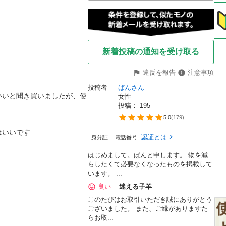
新着投稿の通知を受け取る
違反を報告
注意事項
投稿者
ぱんさん
いいと聞き買いましたが、使
女性
投稿： 
195
5.0
(
179
)
はいいです
認証とは
身分証
電話番号
はじめまして。ぱんと申します。 物を減
らしたくて必要なくなったものを掲載して
います。 ...
良い
迷える子羊
このたびはお取引いただき誠にありがとう
ございました。 また、ご縁がありますた
らお取...