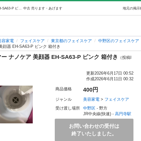
Panasonic パナソニック スチーマー ナノケア 美顔器 EH-SA63-P ピンク 箱付き (ぱんさん) 高円寺の美容家電《フェイスケア》の中古あげます・譲ります｜ジモティーで不用品の処分
中古
売ります・あげます
地元の掲示
美容家電
フェイスケア
東京都のフェイスケア
中野区のフェイスケア
美顔器 EH-SA63-P ピンク 箱付き
マー ナノケア 美顔器 EH-SA63-P ピンク 箱付き
（投稿I
更新
2026年6月17日 00:52
作成
2026年6月11日 00:32
商品価格
400円
ジャンル
美容家電
 > 
フェイスケア
受け渡し場所
中野区
 - 野方
JR中央線(快速) - 
高円寺駅
お問い合わせの受付は
終了いたしました。