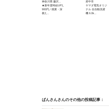
神奈川県 藤沢...
府中市
★新年度時給UP1,
ヤマダ電気オリジ
900円／残業・深
ナル 全自動洗濯
夜2,...
機 6.0k...
ぱんさん
さんのその他の投稿記事：