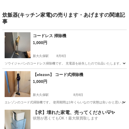
炊飯器(キッチン家電)の売ります・あげますの関連記
事
コードレス 掃除機
1,000円
新大久保駅
8月8日
ソウイジャパンのコードレス掃除機です。 充電器を紛失したので出品いたします。 【
東京
新宿区
新大久保駅
生活家電
【elezon】 コード式掃除機
1,000円
新大久保駅
8月8日
エレゾンのコード式掃除機です。 使用期間は1年くらいなので状態は良いかと思います
東京
新宿区
新大久保駅
生活家電
【求】壊れた家電、売ってください💡✨
状態が悪くてもOK！最大限買取します