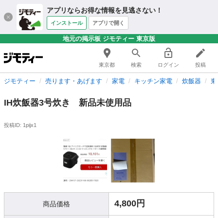
アプリならお得な情報を見逃さない！
インストール
アプリで開く
地元の掲示板 ジモティー 東京版
東京都
検索
ログイン
投稿
ジモティー
売ります・あげます
家電
キッチン家電
炊飯器
東
IH炊飯器3号炊き 新品未使用品
投稿ID: 1pijx1
4,800円
商品価格