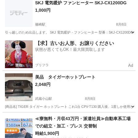
東京
新宿区
季節、空調家電
SKJ 電気暖炉 ファンヒーター SKJ-CX1200DG
1,000円
篠崎駅
8月8日
引っ越しのため出品します。 SKJ 電気暖炉・ファンヒーター 型番：SKJ-CX1200DG
東京
江戸川区
篠崎駅
季節、空調家電
SKJ
【求】古いお人形、お譲りください
状態が悪くてもOK！最大限買取します
プリフラ
Ad
美品 タイガーホットプレート
2,048円
武蔵小山駅
8月8日
[商品名] TIGER タイガー ホットプレート これ1台 CPV-T130 購入後、1度しか使
東京
品川区
武蔵小山駅
キッチン家電
タイガー
≪寮無料・月収43万円・派遣社員≫自動車系工場
での組立・加工・プレス 交替制
時給1,900円