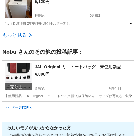
5,120円
拝島駅
8月8日
4.5キロ洗濯機 2年弱使用 洗剤ホルダー無し
東京
あきる野市
拝島駅
生活家電
もっと見る
Nobu
さんのその他の投稿記事：
JAL Original ミニトートバッグ 未使用新品
4,000円
売ります
月島駅
6月27日
未使用新品 JAL Original ミニトートバッグ 購入後保険のみ サイズは写真をご覧
東京
中央区
月島駅
バッグ
ページTOPへ
欲しいモノが見つからなかった方
ご希望の条件を登録するだけで、新着情報をいち早くお届け出来ま