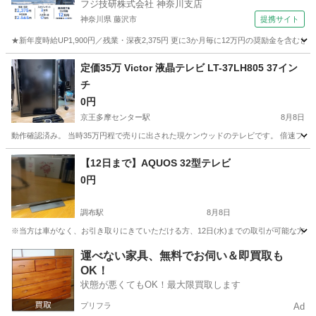
フジ技研株式会社 神奈川支店
神奈川県 藤沢市
提携サイト
★新年度時給UP1,900円／残業・深夜2,375円 更に3か月毎に12万円の奨励金を含む
神奈川
藤沢市
その他
定価35万 Victor 液晶テレビ LT-37LH805 37イン
チ
0円
京王多摩センター駅
8月8日
動作確認済み。 当時35万円程で売りに出された現ケンウッドのテレビです。 倍速フルHDパ
東京
多摩市
京王多摩センター駅
テレビ
【12日まで】AQUOS 32型テレビ
0円
調布駅
8月8日
※当方は車がなく、お引き取りにきていただける方、12日(水)までの取引が可能な方を募集しています
東京
調布市
調布駅
テレビ
運べない家具、無料でお伺い＆即買取も
OK！
状態が悪くてもOK！最大限買取します
プリフラ
Ad