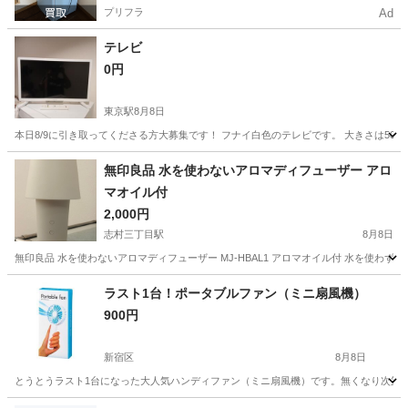
プリフラ
Ad
テレビ
0円
東京駅
8月8日
本日8/9に引き取ってくださる方大募集です！ フナイ白色のテレビです。 大きさは50セ
東京
中央区
東京駅
テレビ
無印良品 水を使わないアロマディフューザー アロ
マオイル付
2,000円
志村三丁目駅
8月8日
無印良品 水を使わないアロマディフューザー MJ-HBAL1 アロマオイル付 水を使
東京
板橋区
志村三丁目駅
生活家電
ラスト1台！ポータブルファン（ミニ扇風機）
900円
新宿区
8月8日
とうとうラスト1台になった大人気ハンディファン（ミニ扇風機）です。無くなり次第