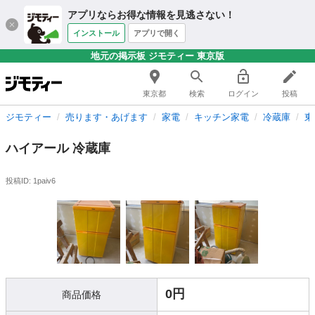
アプリならお得な情報を見逃さない！
インストール
アプリで開く
地元の掲示板 ジモティー 東京版
東京都
検索
ログイン
投稿
ジモティー
売ります・あげます
家電
キッチン家電
冷蔵庫
東
ハイアール 冷蔵庫
投稿ID: 1paiv6
0円
商品価格