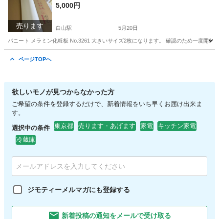
5,000円
売ります
白山駅
5月20日
パニート メラミン化粧板 No.3261 大きいサイズ2枚になります。 確認のため一
東京
文京区
白山駅
その他
化粧板
ページTOPへ
欲しいモノが見つからなかった方
ご希望の条件を登録するだけで、新着情報をいち早くお届け出来ま
す。
東京都
売ります・あげます
家電
キッチン家電
選択中の条件
冷蔵庫
ジモティーメルマガにも登録する
新着投稿の通知をメールで受け取る