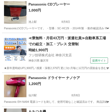
Panasonic CDプレーヤー
1,000円
池上駅
8月8日
PanasonicのCDプレーヤーです。 ・型番：SC-HC29 ・2014年製 ・動作確
東京
大田区
池上駅
ポータブルプレーヤー
≪寮無料・月収43万円・派遣社員≫自動車系工場
での組立・加工・プレス 交替制
時給1,900円
フジ技研株式会社 神奈川支店
神奈川県 藤沢市
提携サイト
★新年度時給UP1,900円／残業・深夜2,375円 更に3か月毎に12万円の奨励金を含む
神奈川
藤沢市
その他
Panasonic ドライヤー ナノケア
1,200円
仙川駅
8月8日
Panasonic EH-NA94 電源コードを刺して、使用可能なこと確認済みです。 商品詳細は以下の公式HPよりご
東京
調布市
仙川駅
美容家電
ナノケア
もちつき機