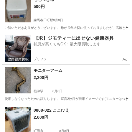
500円
練馬春日町駅
8月8日
ご覧いただきありがとうございます。 母が長年大切に使っておりましたが、高齢となり餅
東京
練馬区
練馬春日町駅
キッチン家電
【求】ジモティーに出せない健康器具
状態が悪くてもOK！最大限買取します
プリフラ
Ad
モニターアーム
2,200円
根津駅
8月8日
使用しなくなったためお譲りします。 写真2枚目が着用イメージです(モニターはつきま
東京
台東区
根津駅
その他
モニター
0808-022 ここひえ
2,000円
町田市
8月8日