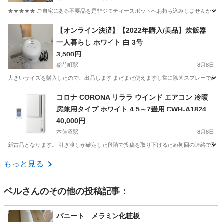
★★★★★ ご自宅にある不要品を是非ジモティースポットへお持ち込みしませんか？ 家
東京
町田市
季節、空調家電
現地
【オンライン決済】【2022年購入/美品】炊飯器
一人暮らし ホワイト 白 3号
3,500円
稲荷町駅
8月8日
大きいサイズを購入したので、出品します まだまだ使えますし常に除菌スプレーで綺麗に保っていたので美品です。
東京
台東区
稲荷町駅
キッチン家電
コロナ CORONA リララ ウインド エアコン 冷暖
房兼用タイプ ホワイト 4.5～7畳用 CWH-A1824R-
W 窓用
40,000円
本蓮沼駅
8月8日
新古品となります。 引き渡しが確定した段階で投稿を取り下げるため初回の連絡で取
東京
板橋区
本蓮沼駅
季節、空調家電
CWH
もっと見る
ベル
さんのその他の投稿記事：
パニート メラミン化粧板