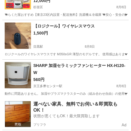
12,000円
杉並区
8月8日
🐫らくだ屋おすすめ【東京23区内設置・配送無料】洗濯機＆冷蔵庫 🐫安心・安全の家
東京
杉並区
生活家電
千葉
千葉市
生活家電
無料
【ロジクール】ワイヤレスマウス
1,500円
目黒駅
8月8日
ロジクールのワイヤレスマウスです M350sGR 薄型のモデルです。 使用感はありま
東京
目黒区
目黒駅
その他
SHARP 加湿セラミックファンヒーター HX-H120-
W
560円
京王多摩センター駅
8月8日
動作に問題ありません。 加湿やプラズマクラスターのみ（組み合わせ自由）の使用も可
東京
多摩市
京王多摩センター駅
季節、空調家電
運べない家具、無料でお伺い＆即買取も
OK！
状態が悪くてもOK！最大限買取します
プリフラ
Ad