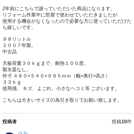
2年前にこちらで譲っていただいた商品になります。

リフォーム作業中に部屋で使わせていただきましたが

使用する機会がなくなったので必要な方に使っていただけた
ら嬉しいです。

９８リットル 

２００７年製。 

中古品

天板荷重３０ｋｇまで、耐熱１００度。 

製氷皿なし。 

外寸 ４８０×５４０×９９５ｍｍ（幅×奥行×高さ） 

３３ｋｇ

使用感、 キズ、よごれ、小さなヘコミ等 ございます。

こちらは大きいサイズの為引き取りでお願い致します。
投稿者
投稿
10
件
ベル