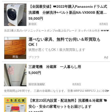
東京
世田谷区
等々力駅
テレビ
【全国最安値】👑2022年購入Panasonicドラム式
洗濯機 分解洗浄+ベルト新品NA-VX900B 配達無
料
59,000円
新宿区
8月8日
当店1番人気のパナソニックヒートポンプvx最上位グレード タッチパネル付き 👑👑👑
東京
新宿区
生活家電
ドラム式洗濯機
運べない家具、無料でお伺い＆即買取も
OK！
状態が悪くてもOK！最大限買取します
プリフラ
Ad
三菱電機 冷蔵庫 一人暮らし用
5,000円
堀切菖蒲園駅
8月8日
使用期間は2年間です。 三菱の冷蔵庫になります。 型番:MRP15J MRP17J 上に
東京
葛飾区
堀切菖蒲園駅
キッチン家電
【東京23区内設置・配送無料】洗濯機＆冷蔵庫 🐫
安心・安全の家電セットをお届けします