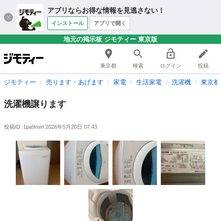
アプリならお得な情報を見逃さない！
インストール
アプリで開く
地元の掲示板 ジモティー 東京版
東京都
検索
ログイン
投稿
ジモティー
売ります・あげます
家電
生活家電
洗濯機
東京都
洗濯機譲ります
投稿ID: 1pa9mm
2026年5月20日 07:43