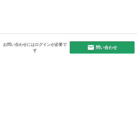
お問い合わせにはログインが必要で
問い合わせ
す
初めての方へ
利用規約
プライバシーポリシー
プライバシー・ステートメント
健全化に資する運用方針
お問い合わせ
運営会社
サイトマップ
ご利用ガイド
フリーワードで探す
PC版で表示
都道府県選択