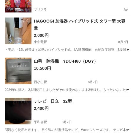
プリフラ
Ad
HAGOOGI 加湿器 ハイブリッド式 タワー型 大容
量
2,000円
東中野駅
8月7日
・美品 ・12L 超音波＋加熱のハイブリッド式、UV除菌機能、自動湿度調整、3段階ミ
東京
中野区
東中野駅
季節、空調家電
HAGOOGI
山善 除湿機 YDC-H60（DGY）
10,500円
西小山駅
8月7日
2024年に購入、2,3回使用しましたがその後使わないまま2年経ち、もったいないため出品いたします
東京
目黒区
西小山駅
季節、空調家電
テレビ 日立 32型
2,400円
平和台駅
8月7日
問題なく使用出来ます。 日立製の32型液晶テレビ、Woooシリーズです。 テレビ本体のみです。 - ブランド