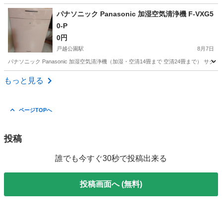
東京
練馬区
平和台駅
テレビ
Wooo
パナソニック Panasonic 加湿空気清浄機 F-VXG5
0-P
0円
戸越公園駅
8月7日
パナソニック Panasonic 加湿空気清浄機（加湿・空清14畳まで 空清24畳まで） サクラ
東京
品川区
戸越公園駅
季節、空調家電
もっと見る
ページTOPへ
投稿
誰でも今すぐ30秒で投稿出来る
投稿画面へ (無料)