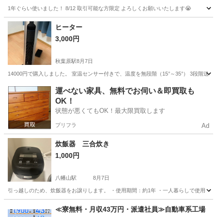
1年ぐらい使いました！ 8/12 取引可能な方限定 よろしくお願いいたします😭
東京
新宿区
若松河田駅
家電
ヒーター
3,000円
秋葉原駅
8月7日
14000円で購入しました。 室温センサー付きで、温度を無段階（15°～35°） 3段階送
東京
千代田区
秋葉原駅
季節、空調家電
運べない家具、無料でお伺い＆即買取も
OK！
状態が悪くてもOK！最大限買取します
プリフラ
Ad
炊飯器 三合炊き
1,000円
八幡山駅
8月7日
引っ越しのため、炊飯器をお譲りします。 ・使用期間：約1年 ・一人暮らしで使用 ・ペ
東京
杉並区
八幡山駅
キッチン家電
≪寮無料・月収43万円・派遣社員≫自動車系工場