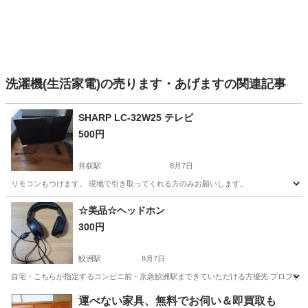
洗濯機(生活家電)の売ります・あげますの関連記事
SHARP LC-32W25 テレビ
500円
井荻駅
8月7日
リモコンもつけます。 現地で引き取ってくれる方のみお願いします。
東京
杉並区
井荻駅
テレビ
☆美品☆ヘッドホン
300円
鮫洲駅
8月7日
自宅・こちらが指定するコンビニ前・京急鮫洲駅まできていただける方優先 プロフを読ん
東京
品川区
鮫洲駅
オーディオ
ヘッドホン
運べない家具、無料でお伺い＆即買取も