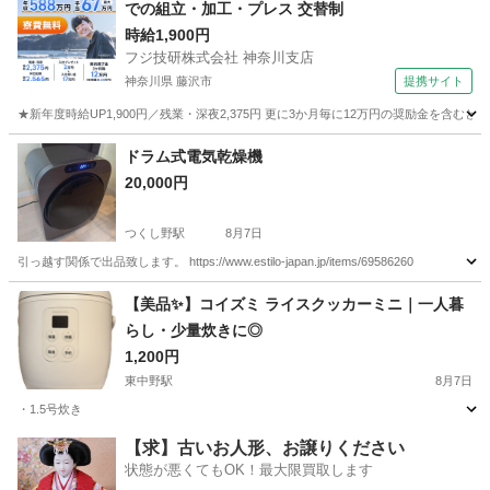
での組立・加工・プレス 交替制
時給1,900円
フジ技研株式会社 神奈川支店
神奈川県 藤沢市
提携サイト
★新年度時給UP1,900円／残業・深夜2,375円 更に3か月毎に12万円の奨励金を含む
神奈川
藤沢市
その他
ドラム式電気乾燥機
20,000円
つくし野駅
8月7日
引っ越す関係で出品致します。 https://www.estilo-japan.jp/items/69586260
東京
町田市
つくし野駅
生活家電
【美品✨】コイズミ ライスクッカーミニ｜一人暮
らし・少量炊きに◎
1,200円
東中野駅
8月7日
・1.5号炊き
東京
中野区
東中野駅
キッチン家電
コイズミ
【求】古いお人形、お譲りください
状態が悪くてもOK！最大限買取します