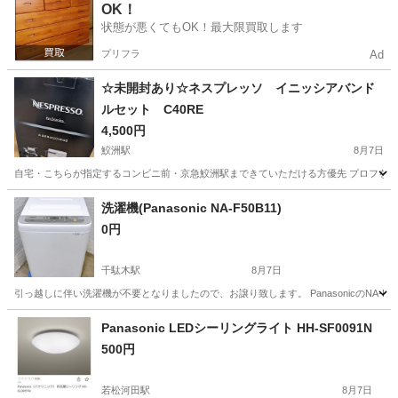
OK！
状態が悪くてもOK！最大限買取します
プリフラ
Ad
☆未開封あり☆ネスプレッソ イニッシアバンド
ルセット C40RE
4,500円
鮫洲駅
8月7日
自宅・こちらが指定するコンビニ前・京急鮫洲駅まできていただける方優先 プロフを読ん
東京
品川区
鮫洲駅
家電
ミルクフォーマー
洗濯機(Panasonic NA-F50B11)
0円
千駄木駅
8月7日
引っ越しに伴い洗濯機が不要となりましたので、お譲り致します。 PanasonicのNA
東京
文京区
千駄木駅
生活家電
Panasonic
Panasonic LEDシーリングライト HH-SF0091N
500円
若松河田駅
8月7日