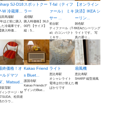
Sharp SJ-D18
スポットクー
T-fal（ティフ
【オンライン
P-W 冷蔵庫...
ラー
ァール） ミキ
決済】IKEA シ
高田馬場駅
成増駅
サー ...
ーリン...
1年ほど前に購入
購入時価格】36,0
初台駅
雑色駅
した冷蔵庫です。
00円 【サイズ】
ティファール（T-f
IKEAのシーリング
【購入時価...
縦：5...
al）のコンパクト
ライトです。 写
ミキサ...
真の通り...
最終価格！オ
Kakao Friend
ライト
扇風機
恵比寿駅
恵比寿駅
ールドマツ
s Bluet...
オシャレライト
SHARP 縦型扇風
護国寺駅
ダ、Matsud...
電球は付け替えた
機
Kakao Friendsデ
西荻窪駅
ばかりです
ザインのBlue...
ヴィンテージ・M
ATSUDA、松田産
業のラウ...