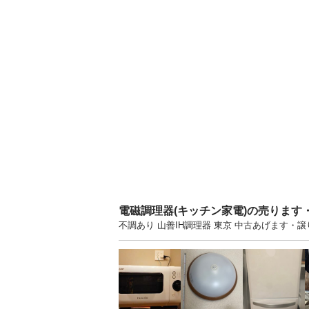
電磁調理器(キッチン家電)の売ります
不調あり 山善IH調理器 東京 中古あげます