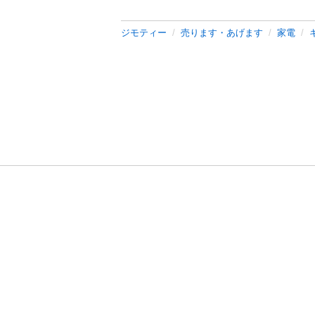
ジモティー
売ります・あげます
家電
利用規約
プライ
運営会社
サイトマッ
© 2011-
2026
Jmty, Inc.