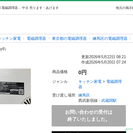
不調あり 山善IH調理器 (あむた) 武蔵関のキッチン家電《電磁調理器》の中古あげます・譲ります｜ジモティーで不用品の処分
中古
売ります・あげます
地元の掲示
キッチン家電
電磁調理器
東京都の電磁調理器
練馬区の電磁調理器
8y8）
更新
2026年5月22日 08:21
作成
2026年5月20日 07:24
商品価格
0円
ジャンル
キッチン家電
 > 
電磁調理
器
受け渡し場所
練馬区
西武新宿線 - 
武蔵関駅
お問い合わせの受付は
終了いたしました。