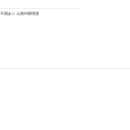
不調あり 山善IH調理器
方針
お問い合わせ
者情報の外部送信について