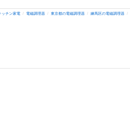
キッチン家電
電磁調理器
東京都の電磁調理器
練馬区の電磁調理器
バシーポリシー
プライバシー・ステートメント
健全化に資する運用
プ
ご利用ガイド
フリーワードで探す
特定商取引法の表示
利用