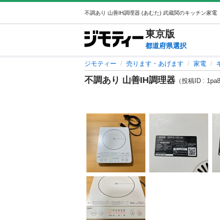
東京
版
都道府県選択
ジモティー
売ります・あげます
家電
不調あり 山善IH調理器
（投稿ID : 1pa