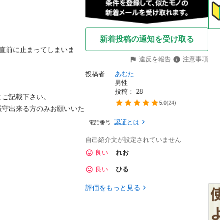
新着投稿の通知を受け取る
騰直前に止まってしまいま
違反を報告
注意事項
投稿者
あむた
男性
投稿： 
28
ご記載下さい。

5.0
(
24
)
厳守出来る方のみお願いいた
認証とは
電話番号
自己紹介文が設定されていません
良い
れお
良い
ひる
評価をもっと見る