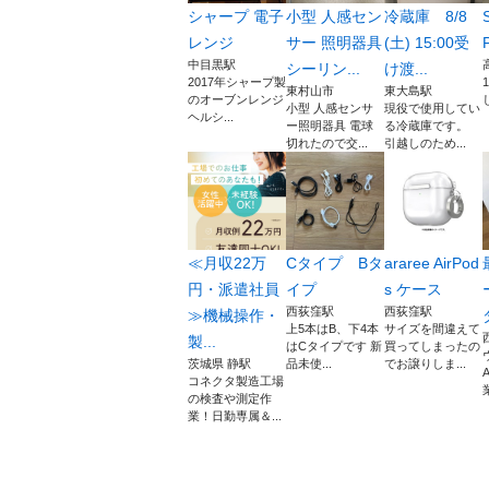
シャープ 電子
小型 人感セン
冷蔵庫 8/8
レンジ
サー 照明器具
(土) 15:00受
中目黒駅
シーリン...
け渡...
2017年シャープ製
東村山市
東大島駅
のオーブンレンジ
小型 人感センサ
現役で使用してい
ヘルシ...
ー照明器具 電球
る冷蔵庫です。
切れたので交...
引越しのため...
≪月収22万
Cタイプ Bタ
araree AirPod
円・派遣社員
イプ
s ケース
西荻窪駅
西荻窪駅
≫機械操作・
上5本はB、下4本
サイズを間違えて
製...
はCタイプです 新
買ってしまったの
茨城県 静駅
品未使...
でお譲りしま...
コネクタ製造工場
の検査や測定作
業！日勤専属＆...