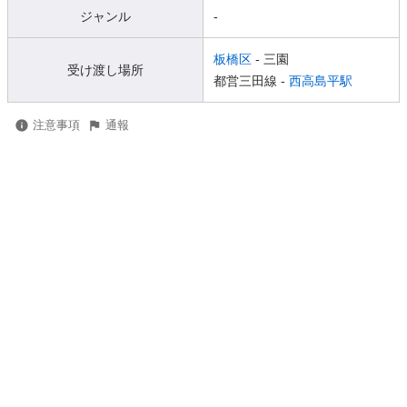
ジャンル
-
板橋区
- 三園
受け渡し場所
都営三田線 -
西高島平駅
注意事項
通報