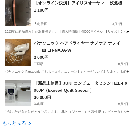
東京
港区
原宿駅
家電
【オンライン決済】アイリスオーヤマ 洗濯機
1,100円
大鳥居駅
8月7日
2023年に新品購入した洗濯機です。 【購入時価格】40000円ぐらい 【サイズ】6キ
東京
大田区
大鳥居駅
生活家電
パナソニック ヘアドライヤー ナノケア ナノイ
ー 白 EH-NA9A-W
2,000円
三鷹駅
8月7日
パナソニック Panasonic 汚れあります。コンセントもクセがついております。 動作
東京
三鷹市
三鷹駅
美容家電
【新品未使用】JUKI コンピュータミシン HZL-F6
00JP（Exceed Quilt Special）
30,000円
渋谷区
8月7日
ご覧いただきありがとうございます。 JUKI（ジューキ）の高性能コンピュータミシン「Exceed 
東京
渋谷区
生活家電
HZL
もっと見る