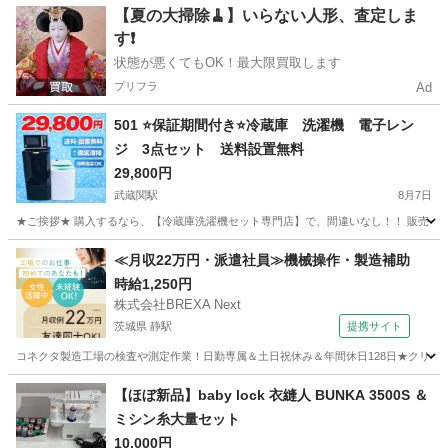
東京
千代田区
竹橋駅
生活家電
【夏の大掃除🧹】いらない人形、査定しま
す❗️
状態が悪くてもOK！最大限買取します
プリフラ
Ad
501 ⭐️保証期間付き⭐️冷蔵庫 洗濯機 電子レン
ジ 3点セット 送料設置無料
29,800円
武蔵関駅
8月7日
★ご挨拶★ 購入するなら、【冷蔵庫洗濯機セット専門店】で、間違いなし！！ 販売セット台
東京
練馬区
武蔵関駅
キッチン家電
商品
≪月収22万円・派遣社員≫機械操作・製造補助
時給1,250円
株式会社BREXA Next
茨城県 静駅
提携サイト
コネクタ製造工場の検査や測定作業！日勤専属＆土日祝休み＆年間休日128日★クリーン
茨城
常陸大宮市
静駅
その他
【ほぼ新品】baby lock 衣縫人 BUNKA 3500S ＆
ミシン糸大量セット
10,000円