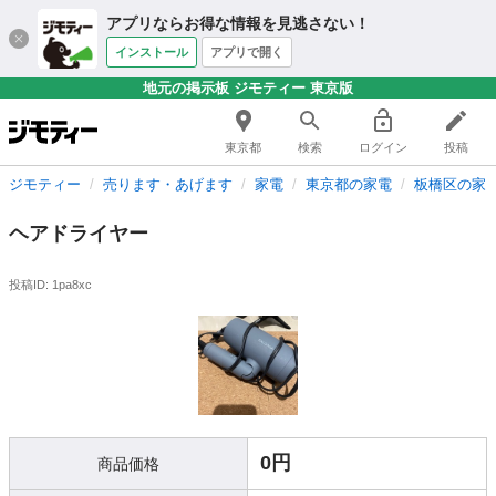
アプリならお得な情報を見逃さない！
インストール
アプリで開く
地元の掲示板 ジモティー 東京版
東京都
検索
ログイン
投稿
ジモティー
売ります・あげます
家電
東京都の家電
板橋区の家
ヘアドライヤー
投稿ID: 1pa8xc
0円
商品価格