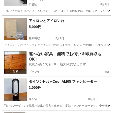
渋谷区
8月7日
ご覧いただきありがとうございます。 ベビーロック（baby lock）のロックミシン「衣縫
東京
渋谷区
生活家電
アイロンとアイロン台
5,000円
錦糸町駅
8月7日
アイロン（パナソニック）とアイロン台のセットです。 ほとんど使用していないので
東京
墨田区
錦糸町駅
生活家電
運べない家具、無料でお伺い＆即買取も
OK！
状態が悪くてもOK！最大限買取します
プリフラ
Ad
ダイソンHot＋Cool AM05 ファンヒーター
1,000円
原宿駅
8月7日
羽のないデザインで温風と涼風の両方を出せる、電気ファンヒーターです。 安全機能や首