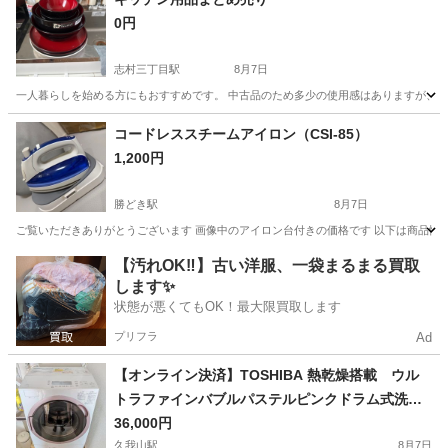
0円
志村三丁目駅
8月7日
一人暮らしを始める方にもおすすめです。 中古品のため多少の使用感はありますが、まだ問
東京
板橋区
志村三丁目駅
キッチン家電
コードレススチームアイロン（CSI-85）
1,200円
勝どき駅
8月7日
ご覧いただきありがとうございます 画像中のアイロン台付きの価格です 以下は商品情報にな
東京
中央区
勝どき駅
生活家電
【汚れOK‼️】古い洋服、一袋まるまる買取
します✨
状態が悪くてもOK！最大限買取します
プリフラ
Ad
【オンライン決済】TOSHIBA 熱乾燥搭載 ウル
トラファインバブルパステルピンクドラム式洗濯
機
36,000円
久我山駅
8月7日