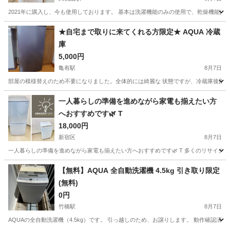
2021年に購入し、今も使用しております。 基本は洗濯機能のみの使用で、乾燥機能は
東京
杉並区
久我山駅
生活家電
★自宅まで取りに来てくれる方限定★ AQUA 冷蔵
庫
5,000円
亀有駅
8月7日
部屋の模様替えのため不要になりました。全体的には綺麗な 状態ですが、冷蔵庫後部過
東京
葛飾区
亀有駅
キッチン家電
一人暮らしの準備を進めながら家電も揃えたい方
へおすすめです🌿 T
18,000円
新宿区
8月7日
一人暮らしの準備を進めながら家電も揃えたい方へおすすめです🌿 T 多くのリサイクル
東京
新宿区
生活家電
商品
【無料】AQUA 全自動洗濯機 4.5kg 引き取り限定
(無料)
0円
竹橋駅
8月7日
AQUAの全自動洗濯機（4.5kg）です。 引っ越しのため、お譲りします。 動作確認