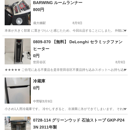
BARWING ルームランナー
800円
扇大橋駅
8月9日
本体が大きく部屋 に置きづらいと感じたため、今回出品することにしまた。 外観に使用感
東京
足立区
扇大橋駅
その他
0809-070 【無料】 DeLonghi セラミックファン
ヒーター
0円
世田谷区
8月9日
★★★★★ ご自宅にある不要品を是非世田谷区不要品持ち込みスポットへお持ち込みしません
東京
世田谷区
季節、空調家電
セラミックファンヒーター
冷蔵庫
0円
中野駅
8月9日
小さめ1人用冷蔵庫です。 冷やしすぎると、冷凍庫に氷ができてしまいます。 それに
東京
中野区
中野駅
キッチン家電
0728-114 グリーンウッド 石油ストーブ GKP-P24
3N 2011年製