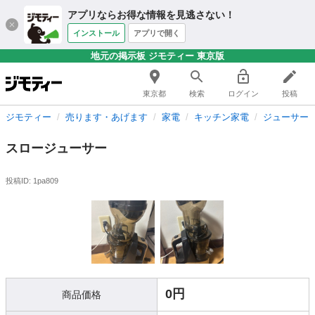
アプリならお得な情報を見逃さない！
インストール
アプリで開く
地元の掲示板 ジモティー 東京版
東京都
検索
ログイン
投稿
ジモティー
売ります・あげます
家電
キッチン家電
ジューサー
スロージューサー
投稿ID: 1pa809
0円
商品価格