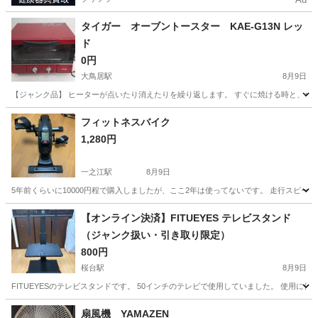
タイガー オーブントースター KAE-G13N レッ
ド
0円
大鳥居駅
8月9日
【ジャンク品】 ヒーターが点いたり消えたりを繰り返します。 すぐに焼ける時と、なかなか焼け
東京
大田区
大鳥居駅
キッチン家電
フィットネスバイク
1,280円
一之江駅
8月9日
5年前くらいに10000円程で購入しましたが、ここ2年は使ってないです。 走行スピー
東京
江戸川区
一之江駅
美容家電
【オンライン決済】FITUEYES テレビスタンド
（ジャンク扱い・引き取り限定）
800円
桜台駅
8月9日
FITUEYESのテレビスタンドです。 50インチのテレビで使用していました。 使用に
東京
練馬区
桜台駅
生活家電
FITUEYES
扇風機 YAMAZEN