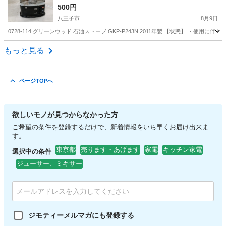
500円
八王子市
8月9日
0728-114 グリーンウッド 石油ストーブ GKP-P243N 2011年製 【状態】 
東京
八王子市
季節、空調家電
GKP
もっと見る
ページTOPへ
欲しいモノが見つからなかった方
ご希望の条件を登録するだけで、新着情報をいち早くお届け出来ま
す。
東京都
売ります・あげます
家電
キッチン家電
選択中の条件
ジューサー、ミキサー
ジモティーメルマガにも登録する