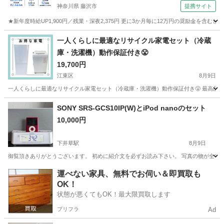
神奈川県 藤沢市
提携サイト
★新年度時給UP1,900円／残業・深夜2,375円 更に3か月毎に12万円の奨励金を含む
神奈川
藤沢市
その他
一人くらしに最適なリサイクル家電セット（冷蔵
庫・洗濯機）動作保証付き😤
19,700円
江東区
8月9日
一人くらしに最適なリサイクル家電セット（冷蔵庫・洗濯機）動作保証付き😤 最高品質家
東京
江東区
生活家電
神奈川
川崎市
生活家電
商品
SONY SRS-GCS10IP(W)とiPod nanoのセット
10,000円
下井草駅
8月9日
御覧頂きありがとうございます。 初めに紹介文を必ずお読み下さい。 写真の物が全てとなります。 SON
東京
杉並区
下井草駅
オーディオ
運べない家具、無料でお伺い＆即買取も
OK！
状態が悪くてもOK！最大限買取します
プリフラ
Ad