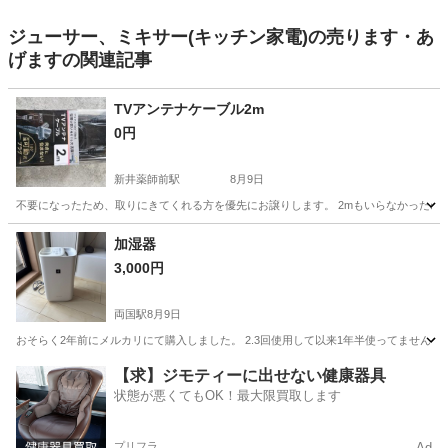
ジューサー、ミキサー(キッチン家電)の売ります・あ
げますの関連記事
TVアンテナケーブル2m
0円
新井薬師前駅
8月9日
不要になったため、取りにきてくれる方を優先にお譲りします。 2mもいらなかったので未使用で
東京
中野区
新井薬師前駅
テレビ
ケーブル
加湿器
3,000円
両国駅
8月9日
おそらく2年前にメルカリにて購入しました。 2.3回使用して以来1年半使ってません。
東京
墨田区
両国駅
季節、空調家電
【求】ジモティーに出せない健康器具
状態が悪くてもOK！最大限買取します
プリフラ
Ad