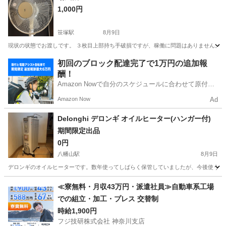
1,000円
笹塚駅
8月9日
現状の状態でお渡しです。 ３枚目上部持ち手破損ですが、稼働に問題はありません。 コンセ
東京
渋谷区
笹塚駅
季節、空調家電
初回のブロック配達完了で1万円の追加報
酬！
Amazon Nowで自分のスケジュールに合わせて原付や
電動アシスト自転車で配達し、報酬を獲得しましょ
Amazon Now
Ad
う！
Delonghi デロンギ オイルヒーター(ハンガー付)
期間限定出品
0円
八幡山駅
8月9日
デロンギのオイルヒーターです。数年使ってしばらく保管していましたが、今後使うこと
東京
世田谷区
八幡山駅
季節、空調家電
≪寮無料・月収43万円・派遣社員≫自動車系工場
での組立・加工・プレス 交替制
時給1,900円
フジ技研株式会社 神奈川支店