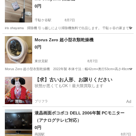
0円
千駄ケ谷駅
8月7日
iris ohayama 掃除機 引っ越しにより掃除機無料で出品します。 千駄ヶ谷の家ま
東京
渋谷区
千駄ケ谷駅
その他
Morus Zero 超小型衣類乾燥機
0円
東伏見駅
8月7日
Morus Zero 超小型衣類乾燥機 2022年製 本体寸法：幅42cm×奥行53cm×高さ4
東京
西東京市
東伏見駅
生活家電
【求】古いお人形、お譲りください
状態が悪くてもOK！最大限買取します
プリフラ
Ad
液晶画面ボコボコ DELL 2006年製 PCモニター
（アナログテレビ対応）
0円
両国駅
8月7日