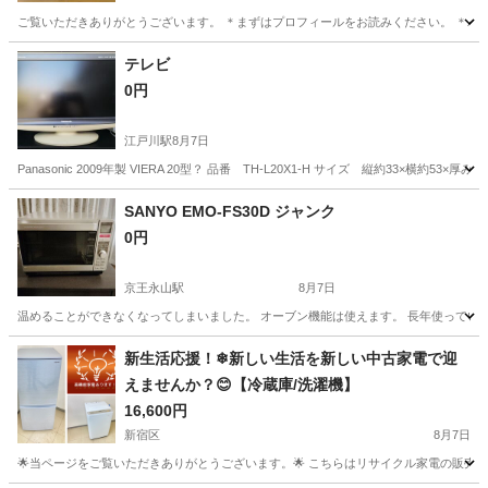
ご覧いただきありがとうございます。 ＊まずはプロフィールをお読みください。 ＊パソコ
東京
墨田区
両国駅
テレビ
テレビ
0円
江戸川駅
8月7日
Panasonic 2009年製 VIERA 20型？ 品番 TH-L20X1-H サイズ 縦約33
東京
江戸川区
江戸川駅
テレビ
SANYO EMO-FS30D ジャンク
0円
京王永山駅
8月7日
温めることができなくなってしまいました。 オーブン機能は使えます。 長年使ってい
東京
多摩市
京王永山駅
キッチン家電
SANYO
新生活応援！❄新しい生活を新しい中古家電で迎
えませんか？😊【冷蔵庫/洗濯機】
16,600円
新宿区
8月7日
🌟当ページをご覧いただきありがとうございます。🌟 こちらはリサイクル家電の販売店で