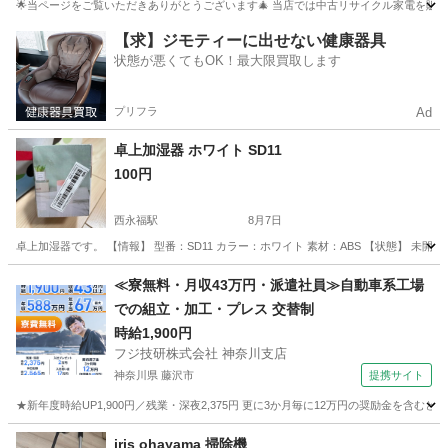
🌟当ページをご覧いただきありがとうございます🎄 当店では中古リサイクル家電を販売し
東京
板橋区
生活家電
千葉
松戸市
生活家電
23区
【求】ジモティーに出せない健康器具
状態が悪くてもOK！最大限買取します
プリフラ
Ad
卓上加湿器 ホワイト SD11
100円
西永福駅
8月7日
卓上加湿器です。 【情報】 型番：SD11 カラー：ホワイト 素材：ABS 【状態】 未
東京
杉並区
西永福駅
季節、空調家電
ホワイト
≪寮無料・月収43万円・派遣社員≫自動車系工場
での組立・加工・プレス 交替制
時給1,900円
フジ技研株式会社 神奈川支店
神奈川県 藤沢市
提携サイト
★新年度時給UP1,900円／残業・深夜2,375円 更に3か月毎に12万円の奨励金を含む
神奈川
藤沢市
その他
iris ohayama 掃除機