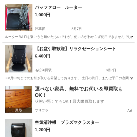
バッファロー ルーター
1,000円
浅草駅
8月7日
ルーター Wi-Fiを繋ごうと頂いたものですが、使い方がわからず使用できませんでした
東京
台東区
浅草駅
その他
【お盆引取歓迎】リラクゼーションシート
6,400円
若松河田駅
8月7日
※8月中旬までのお引き取りを希望しております。 土日の終日、または平日の夜間（20
東京
新宿区
若松河田駅
美容家電
運べない家具、無料でお伺い＆即買取も
OK！
状態が悪くてもOK！最大限買取します
プリフラ
Ad
空気清浄機 プラズマクラスター
1,200円