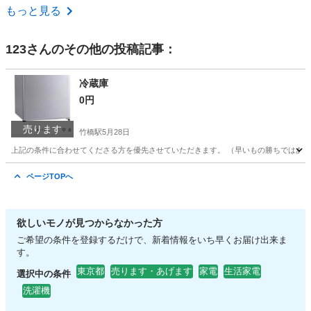
東京
新宿区
生活家電
神奈川
川崎市
生活家電
もっと見る
取り付け
123
さんのその他の投稿記事：
冷蔵庫
0円
売ります
竹橋駅
5月28日
上記の条件に合わせてくださる方を優先させていただきます。 （早いもの勝ちではあり
東京
千代田区
竹橋駅
キッチン家電
状態
ページTOPへ
欲しいモノが見つからなかった方
ご希望の条件を登録するだけで、新着情報をいち早くお届け出来ま
す。
東京都
売ります・あげます
家電
生活家電
選択中の条件
洗濯機