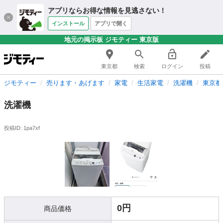
アプリならお得な情報を見逃さない！
インストール
アプリで開く
地元の掲示板 ジモティー 東京版
東京都
検索
ログイン
投稿
ジモティー
売ります・あげます
家電
生活家電
洗濯機
東京都
洗濯機
投稿ID: 1pa7xf
0円
商品価格