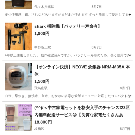
代々木八幡駅
8月7日
多少使用感、傷、汚れなどありますがまだまだ使えます ずっと放置して使用してません
東京
渋谷区
代々木八幡駅
季節、空調家電
shark 掃除機【バッテリー寿命有】
1,900円
中野坂上駅
8月7日
4年以上使用しました。 動作確認済みですが、バッテリー寿命のため、長く使用できませ
東京
中野区
中野坂上駅
生活家電
【オンライン決済】NEOVE 炊飯器 NRM-M35A 本
体
1,500円
飛鳥山駅
8月7日
白米、早炊き、無洗米、玄米、おかゆの多彩な炊飯メニューに対応したコンパクトなマイコン式炊飯器です。 
東京
北区
飛鳥山駅
キッチン家電
(^^)/＜中古家電セットを格安入手のチャンス❗23区
内無料配送サービス😍【良質な家電たくさんあり
ます！】
18,800円
板橋区
8月7日