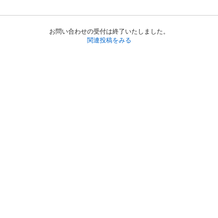
お問い合わせの受付は終了いたしました。
関連投稿をみる
初めての方へ
利用規約
プライバシーポリシー
プライバシー・ステートメント
健全化に資する運用方針
お問い合わせ
運営会社
サイトマップ
ご利用ガイド
フリーワードで探す
PC版で表示
都道府県選択
特定商取引法の表示
利用者情報の外部送信について