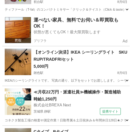
初台駅
8月6日
ティファール（T-fal）のコンパクトミキサー「クリック＆テイスト（Click & ta
東京
渋谷区
初台駅
キッチン家電
運べない家具、無料でお伺い＆即買取も
OK！
状態が悪くてもOK！最大限買取します
プリフラ
Ad
【オンライン決済】IKEA シーリングライト SKU
RUP/TRADFRIセット
5,000円
雑色駅
8月6日
IKEAのシーリングライトです。 写真の通り、以下をセットでお渡しします。 シーリン
東京
大田区
雑色駅
その他
≪月収22万円・派遣社員≫機械操作・製造補助
時給1,250円
株式会社BREXA Next
茨城県 静駅
提携サイト
コネクタ製造工場の検査や測定作業！日勤専属＆土日祝休み＆年間休日128日★クリーン
茨城
常陸大宮市
静駅
その他
Cタイプ Bタイプ