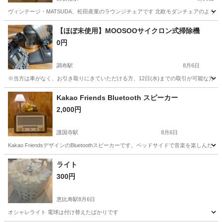
ヴィンテージ・MATSUDA、松田産業のラウンジチェアです 北欧モダンチェアのよう
東京
杉並区
西荻窪駅
家電
キツツキ
【ほぼ未使用】MOOSOOサイクロン式掃除機
0円
調布駅
8月6日
※当方は車がなく、お引き取りにきていただける方、12日(水)までの取引が可能な方を募集
東京
調布市
調布駅
生活家電
MOOSOO
Kakao Friends Bluetooth スピーカー
2,000円
護国寺駅
8月6日
Kakao FriendsデザインのBluetoothスピーカーです。ベッドサイドで音楽を楽し
東京
文京区
護国寺駅
オーディオ
Bluetooth
ライト
300円
恵比寿駅
8月6日
オシャレライト 電球は付け替えたばかりです