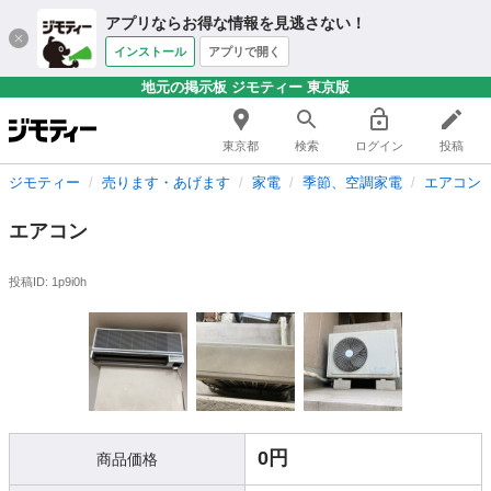
アプリならお得な情報を見逃さない！
インストール
アプリで開く
地元の掲示板 ジモティー 東京版
東京都
検索
ログイン
投稿
ジモティー
売ります・あげます
家電
季節、空調家電
エアコン
エアコン
投稿ID: 1p9i0h
0円
商品価格