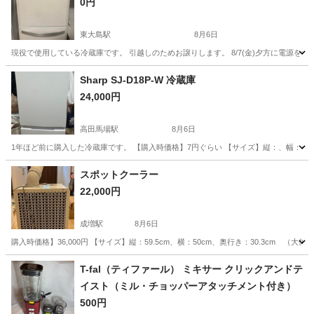
0円
東大島駅
8月6日
現役で使用している冷蔵庫です。 引越しのためお譲りします。 8/7(金)夕方に電源を
東京
江東区
東大島駅
キッチン家電
Sharp SJ-D18P-W 冷蔵庫
24,000円
高田馬場駅
8月6日
1年ほど前に購入した冷蔵庫です。 【購入時価格】7円ぐらい 【サイズ】縦：、幅：495
東京
新宿区
高田馬場駅
キッチン家電
Sharp
スポットクーラー
22,000円
成増駅
8月6日
購入時価格】36,000円 【サイズ】縦：59.5cm、横：50cm、奥行き：30.3c
東京
板橋区
成増駅
家電
T-fal（ティファール） ミキサー クリックアンドテ
イスト（ミル・チョッパーアタッチメント付き）
500円