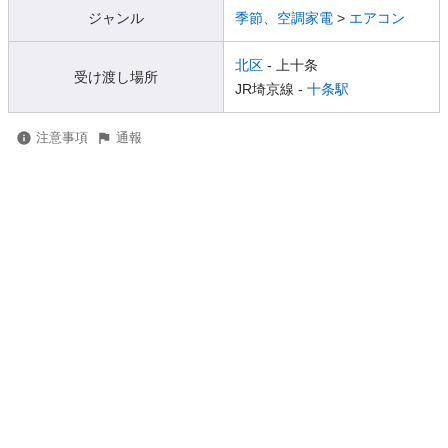
ジャンル
季節、空調家電
>
エアコン
北区
- 上十条
受け渡し場所
JR埼京線 -
十条駅
注意事項
通報