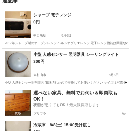
連記事
シャープ 電子レンジ
0円
中目黒駅
8月6日
2017年シャープ製のオーブンレンジ ヘルシオグリエレンジ 電子レンジ機能は問題
東京
目黒区
中目黒駅
キッチン家電
小型 人感センサー 照明器具 シーリングライト
300円
東村山市
8月6日
小型 人感センサー照明器具 電球切れたので交換してお使いください サイズは写真参考に
東京
東村山市
家電
運べない家具、無料でお伺い＆即買取も
OK！
状態が悪くてもOK！最大限買取します
プリフラ
Ad
冷蔵庫 8/8(土) 15:00受け渡し