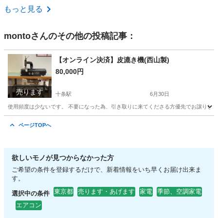
東京
渋谷区
恵比寿駅
家電
ライト
もっと見る
monto
さんのその他の投稿記事：
【オンライン決済】皮漉き機(西山製)
80,000円
売ります
十条駅
6月30日
使用頻度は少ないです。 不要になった為、引き取りに来てくださる方優先でお譲りし
東京
北区
十条駅
その他
ページTOPへ
欲しいモノが見つからなかった方
ご希望の条件を登録するだけで、新着情報をいち早くお届け出来ま
す。
東京都
売ります・あげます
家電
季節、空調家電
選択中の条件
エアコン