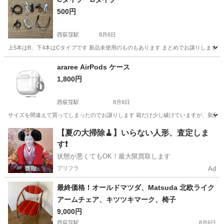
500円
西荻窪駅
8月6日
上5本はB、下4本はCタイプです 新品未使用のものもあります まとめでお譲りします mic
東京
杉並区
西荻窪駅
その他
コード
araree AirPods ケース
1,800円
西荻窪駅
8月6日
サイズを間違えて買ってしまったのでお譲りします 箱だけ少し破けていますが、新品未使用で
東京
杉並区
西荻窪駅
オーディオ
AirPods
【夏の大掃除🧹】いらない人形、査定しま
す❗️
状態が悪くてもOK！最大限買取します
プリフラ
Ad
最終価格！オールドマツダ、Matsuda 北欧ライク
アームチェア、キツツキマーク、椅子
9,000円
西荻窪駅
8月6日