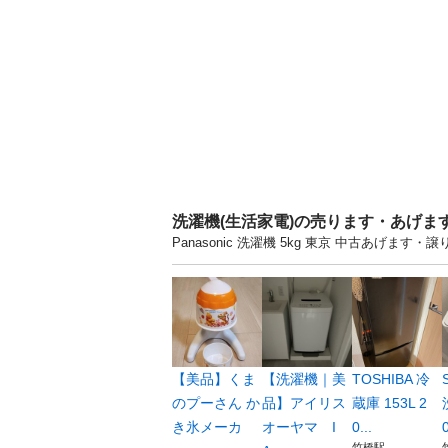
洗濯機(生活家電)の売ります・あげま
Panasonic 洗濯機 5kg 東京 中古あげ
【美品】くま
【洗濯機｜美
TOSHIBA 冷
のプーさん か
品】アイリス
蔵庫 153L 2
き氷メーカ
オーヤマ I
0...
0
竹橋駅