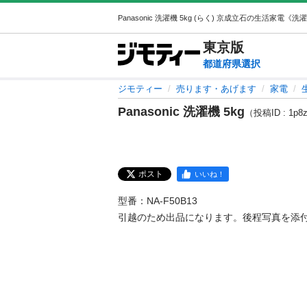
東京
版
都道府県選択
ジモティー
売ります・あげます
家電
Panasonic 洗濯機 5kg
（投稿ID : 1p8
ポスト
いいね！
型番：NA-F50B13

引越のため出品になります。後程写真を添