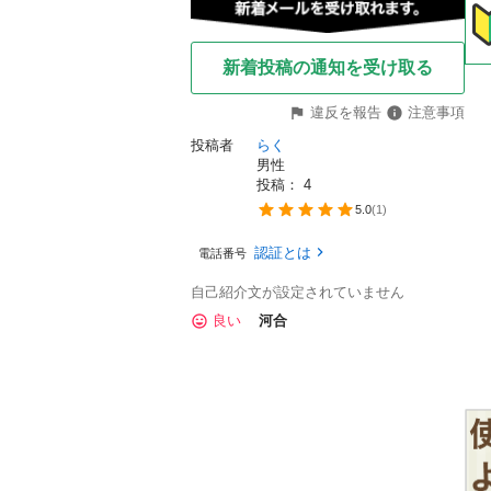
新着投稿の通知を受け取る
違反を報告
注意事項
投稿者
らく
男性
投稿： 
4
5.0
(
1
)
認証とは
電話番号
自己紹介文が設定されていません
良い
河合