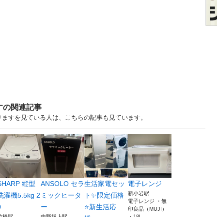
すの関連記事
ます・譲りますを見ている人は、こちらの記事も見ています。
SHARP 縦型
ANSOLO セラ
生活家電セッ
電子レンジ
新小岩駅
洗濯機5.5kg 2
ミックヒータ
ト✨限定価格
電子レンジ ・無
...
ー
⭐️新生活応
印良品（MUJI）
竹橋駅
中野坂上駅
・18L...