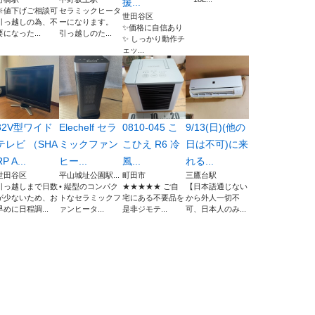
援...
※値下げご相談可
セラミックヒータ
世田谷区
引っ越しの為、不
ーになります。
✨価格に自信あり
要になった...
引っ越しのた...
✨ しっかり動作チ
ェッ...
32V型ワイド
Elechelf セラ
0810-045 こ
9/13(日)(他の
テレビ （SHA
ミックファン
こひえ R6 冷
日は不可)に来
RP A...
ヒー...
風...
れる...
世田谷区
平山城址公園駅...
町田市
三鷹台駅
引っ越しまで日数
• 縦型のコンパク
★★★★★ ご自
【日本語通じない
が少ないため、お
トなセラミックフ
宅にある不要品を
から外人一切不
早めに日程調...
ァンヒータ...
是非ジモテ...
可、日本人のみ...