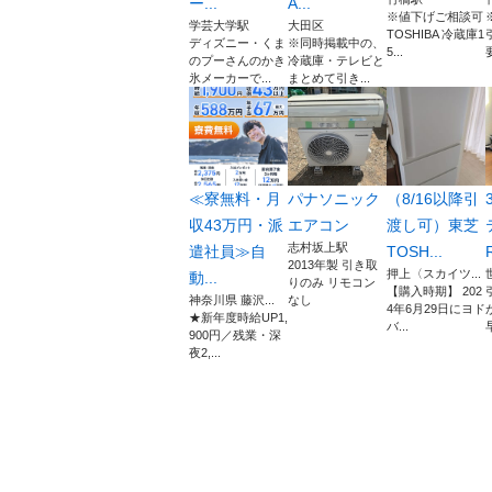
ー...
A...
※値下げご相談可
学芸大学駅
大田区
TOSHIBA 冷蔵庫1
ディズニー・くま
※同時掲載中の、
5...
のプーさんのかき
冷蔵庫・テレビと
氷メーカーで...
まとめて引き...
≪寮無料・月
パナソニック
（8/16以降引
収43万円・派
エアコン
渡し可）東芝
志村坂上駅
遣社員≫自
TOSH...
2013年製 引き取
押上〈スカイツ...
動...
りのみ リモコン
【購入時期】 202
神奈川県 藤沢...
なし
4年6月29日にヨド
★新年度時給UP1,
バ...
900円／残業・深
夜2,...