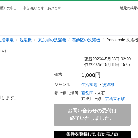
Panasonic 洗濯機 5kg (らく) 京成立石の生活家電《洗濯機》の中古あげます・譲ります｜ジモティーで不用品の処分
中古
売ります・あげます
地元の掲示
生活家電
洗濯機
東京都の洗濯機
葛飾区の洗濯機
Panasonic 洗濯機
ztw）
更新
2026年5月23日 02:20
作成
2026年5月18日 15:07
価格
1,000円
ジャンル
生活家電
 > 
洗濯機
受け渡し場所
葛飾区
 - 立石
付します。
京成押上線 - 
京成立石駅
お問い合わせの受付は
終了いたしました。