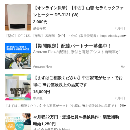
東京
目黒区
学芸大学駅
季節、空調家電
【オンライン決済】【中古】山善 セラミックファ
ンヒーター DF-J121 (W)
2,000円
泉岳寺駅
8月6日
【型式】 DF-J121 【年製】 23年製 【HP】 ・公式（取扱説明書） https://book.yamazen.co.jp/
東京
港区
泉岳寺駅
季節、空調家電
【期間限定】配達パートナー募集中！
Amazon Flexの配達に原付と電動アシスト自転車が登
セラミックファンヒーター
場！
Amazon Now
Ad
【まずはご相談ください】中古家電がセットでお
得に 🐫お値段以上の品質です
15,000円
中央区
8月6日
【まずはご相談ください】中古家電がセットでお得に 🐫お値段以上の品質です 【安心の有
東京
中央区
キッチン家電
神奈川
横浜市
キッチン家電
≪月収22万円・派遣社員≫機械操作・製造補助
時給1,250円
取り付け
株式会社BREXA Next