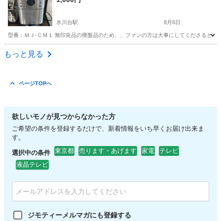
氷川台駅
8月6日
型番：ＭＪ‐ＣＭ１ 無印良品の廃盤品のため、、ファンの方は大事にしてくださると思い
東京
練馬区
氷川台駅
キッチン家電
廃盤
もっと見る
ページTOPへ
欲しいモノが見つからなかった方
ご希望の条件を登録するだけで、新着情報をいち早くお届け出来ま
す。
東京都
売ります・あげます
家電
テレビ
選択中の条件
液晶テレビ
ジモティーメルマガにも登録する