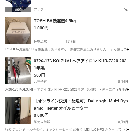
プリフラ
Ad
TOSHIBA洗濯機4.5kg
1,000円
神楽坂駅
8月6日
TOSHIBA洗濯機4.5kg 使用感はありますが、動作に問題はありません。 引っ越し
東京
新宿区
神楽坂駅
生活家電
0726-176 KOIZUMI ヘアアイロン KHR-7220 202
1年製
500円
八王子市
8月6日
0726-176 KOIZUMI ヘアアイロン KHR-7220 2021年製 【状態】 ・使用
東京
八王子市
美容家電
KHR
【オンライン決済・配送可】DeLonghi Multi Dyn
amic Heater オイルヒーター
8,000円
学芸大学駅
8月6日
品名:デロンギ マルチダイナミックヒーター 型式番号: MDHUO9-PB カラー:ブラック サイズ: 長さ