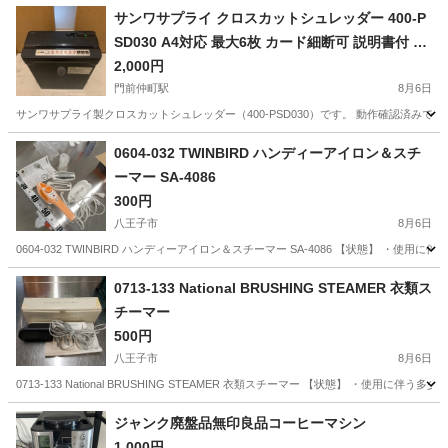
サンワサプライ クロスカットシュレッダー 400-P
SD030 A4対応 最大6枚 カード細断可 説明書付 動
作確認済
2,000円
門前仲町駅
8月6日
サンワサプライ製クロスカットシュレッダー（400-PSD030）です。 動作確認済みで
東京
江東区
門前仲町駅
その他
0604-032 TWINBIRD ハンディーアイロン＆スチ
ーマー SA-4086
300円
八王子市
8月6日
0604-032 TWINBIRD ハンディーアイロン＆スチーマー SA-4086 【状態】
東京
八王子市
生活家電
現地
0713-133 National BRUSHING STEAMER 衣類ス
チーマー
500円
八王子市
8月6日
0713-133 National BRUSHING STEAMER 衣類スチーマー 【状態】 ・
東京
八王子市
生活家電
スチーマー
ジャンク廃盤品無印良品コーヒーマシン
1,000円