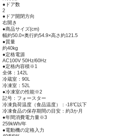
●ドア数

2

●ドア開閉方向

右開き

●商品サイズ(cm)

幅約50.0×奥行約54.9×高さ約121.5

●質量

約40kg

●定格電源

AC100V 50Hz/60Hz

●定格内容積※1

全体：142L

冷蔵室：90L

冷凍室：52L

●冷凍室の性能※2

記号：フォースター

冷凍負荷温度（食品温度）：-18℃以下

冷凍食品の保存期間の目安：約3か月

●年間消費電力量※3

259kWh/年

●電動機の定格入力
