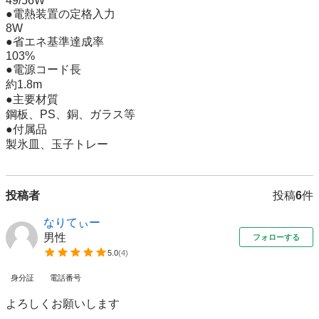
49/56W

●電熱装置の定格入力

8W

●省エネ基準達成率

103%

●電源コード長

約1.8m

●主要材質

鋼板、PS、銅、ガラス等

●付属品

製氷皿、玉子トレー
投稿者
投稿
6
件
なりてぃー
男性
フォローする
5.0
(
4
)
身分証
電話番号
よろしくお願いします