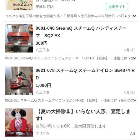
茨城県 静駅
提携サイト
コネクタ製造工場の検査や測定作業！日勤専属＆土日祝休み＆年間休日128日★クリーン
茨城
常陸大宮市
静駅
その他
0601-048 SteamQ スチームQ ハンディスチー
マ SQ2 FX
300円
八王子市
8月6日
0601-048 SteamQ スチームQ ハンディスチーマ SQ2 FX 【状態】 ・使用
東京
八王子市
生活家電
現地
0621-078 スチームQ スチームアイロン SE4874-R
D
1,000円
八王子市
8月6日
0621-078 スチームQ スチームアイロン SE4874-RD 【状態】 ・使用に伴う
東京
八王子市
生活家電
スチーム
【夏の大掃除🧹】いらない人形、査定しま
す❗️
状態が悪くてもOK！最大限買取します
プリフラ
Ad