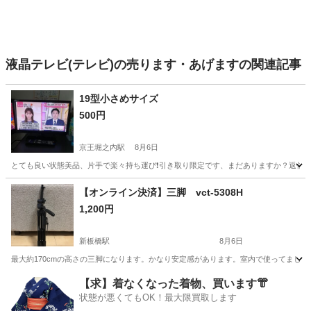
液晶テレビ(テレビ)の売ります・あげますの関連記事
19型小さめサイズ
500円
京王堀之内駅
8月6日
とても良い状態美品、片手で楽々持ち運び❗️引き取り限定です、まだありますか？返信遅
東京
八王子市
京王堀之内駅
テレビ
【オンライン決済】三脚 vct-5308H
1,200円
新板橋駅
8月6日
最大約170cmの高さの三脚になります。かなり安定感があります。室内で使ってまし
東京
板橋区
新板橋駅
その他
【求】着なくなった着物、買います👘
状態が悪くてもOK！最大限買取します