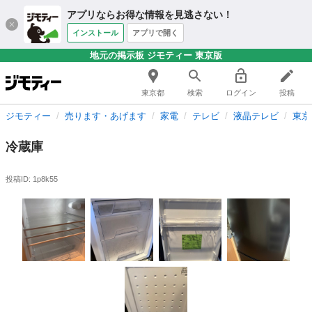
アプリならお得な情報を見逃さない！
インストール
アプリで開く
地元の掲示板 ジモティー 東京版
東京都
検索
ログイン
投稿
ジモティー
売ります・あげます
家電
テレビ
液晶テレビ
東京
冷蔵庫
投稿ID: 1p8k55