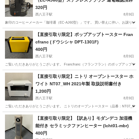
（EC-AJ60型）ステンレスブラウン 通電確認済み
320円
西八王子駅
8月9日
象印のコーヒーメーカー「珈琲通（EC-AJ60型）」です。 買い替えに伴い、お譲りいたしま
東京
八王子市
西八王子駅
キッチン家電
【直接引取り限定】ポップアップトースター Fran
cfranc (ドウシシャ DPT-1301F)
400円
西八王子駅
8月9日
ご覧いただきありがとうございます。 Francfranc（フランフラン）のポップアップト
東京
八王子市
西八王子駅
キッチン家電
【直接引取り限定】ニトリ オーブントースター ホ
ワイト NT07_WH 2021年製 取扱説明書付き
1,200円
西八王子駅
8月9日
ご覧いただきありがとうございます。 ニトリのオーブントースター（品番：NT07_WH、
東京
八王子市
西八王子駅
キッチン家電
【直接引取り限定】【訳あり】モダンデコ 加湿機
能付き セラミックファンヒーター (lcht01-mbr)
400円