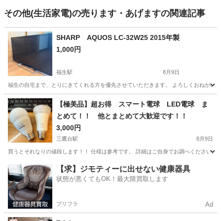
その他(生活家電)の売ります・あげますの関連記事
SHARP AQUOS LC-32W25 2015年製
1,000円
福生駅
8月9日
福生の自宅まで、とりにきてくれる方を優先させていただきます。 よろしくおねがい
東京
福生市
福生駅
テレビ
【極美品】超お得 スマート電球 LED電球 ま
とめて！！ 他とまとめて大歓迎です！！
3,000円
三鷹台駅
8月9日
買うとそれなりの値段します！！ 仕様は参考です。 詳細はご自身でお調べください。 状態は現品をご確認下
東京
三鷹市
三鷹台駅
家電
【求】ジモティーに出せない健康器具
状態が悪くてもOK！最大限買取します
プリフラ
Ad