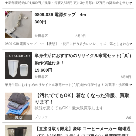
★新年度時給UP1,900円／残業・深夜2,375円 更に3か月毎に12万円の奨励金を含む
神奈川
藤沢市
その他
0809-039 電源タップ 4m
300円
世田谷区
8月9日
0809-039 電源タップ 4m 【状態】 ・使用に伴う多少のスレ、キズ、落としきれ
東京
世田谷区
生活家電
現地
単身生活におすすめのリサイクル家電セット( ﾟДﾟ)
動作保証付き！
19,600円
世田谷区
8月9日
単身生活におすすめのリサイクル家電セット( ﾟДﾟ)動作保証付き！ 冷蔵庫・洗濯機・
東京
世田谷区
キッチン家電
神奈川
川崎市
【汚れててもOK】着なくなった洋服、買取
ります！
キッチン家電
YRZ
状態が悪くてもOK！最大限買取します
プリフラ
Ad
【直接引取り限定】象印 コーヒーメーカー 珈琲通