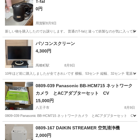
T-fal
0円
用賀駅
8月9日
新しい物を購入したのでお譲りします。 普通のT-falと違って鉄製なのが気に入って購
東京
世田谷区
用賀駅
生活家電
パソコンスクリーン
4,300円
馬喰町駅
8月9日
10年ほど前に購入しましたが全てきれいです 横幅、53センチ 縦幅、32センチ 電源
東京
中央区
馬喰町駅
電話、ＦＡＸ
0809-039 Panasonic BB-HCM715 ネットワーク
カメラ とACアダプターセット CV
15,000円
八王子市
8月9日
0809-039 Panasonic BB-HCM715 ネットワークカメラ とACアダプターセ
東京
八王子市
その他
ネットワークカメラ
0809-167 DAIKIN STREAMER 空気清浄機
2,000円