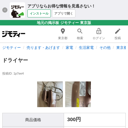
アプリならお得な情報を見逃さない！
インストール
アプリで開く
地元の掲示板 ジモティー 東京版
東京都
検索
ログイン
投稿
ジモティー
売ります・あげます
家電
生活家電
その他
東京都
ドライヤー
投稿ID: 1p7ee4
300円
商品価格