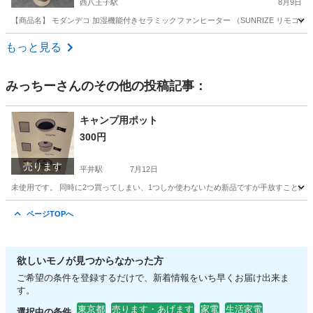
西八王子駅
8月9日
【商品名】 モダンデコ 加湿機能付きセラミックファンヒーター （SUNRIZE リモコン付属）
東京
八王子市
西八王子駅
季節、空調家電
もっと見る
みっちー
さんのその他の投稿記事：
キャンプ用ポット
300円
売ります
平井駅
7月12日
未使用です。 同時に2つ買ってしまい、1つしか使わないため新品ですが手放すことにし
東京
江戸川区
平井駅
その他
ページTOPへ
欲しいモノが見つからなかった方
ご希望の条件を登録するだけで、新着情報をいち早くお届け出来ま
す。
東京都
売ります・あげます
家電
生活家電
選択中の条件