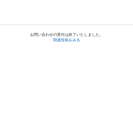
お問い合わせの受付は終了いたしました。
関連投稿をみる
初めての方へ
利用規約
プライバシーポリシー
プライバシー・ステートメント
健全化に資する運用方針
お問い合わせ
運営会社
サイトマップ
ご利用ガイド
フリーワードで探す
PC版で表示
都道府県選択