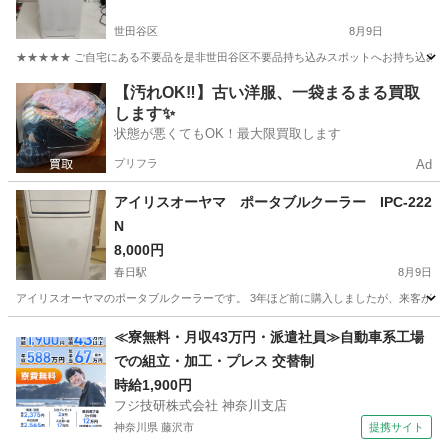
世田谷区
8月9日
★★★★★ ご自宅にある不要品を是非世田谷区不要品持ち込みスポットへお持ち込みしません
東京
世田谷区
季節、空調家電
スポット
【汚れOK‼️】古い洋服、一袋まるまる買取
します✨
状態が悪くてもOK！最大限買取します
プリフラ
Ad
アイリスオーヤマ ポータブルクーラー IPC-222
N
8,000円
春日駅
8月9日
アイリスオーヤマのポータブルクーラーです。 3年ほど前に購入しましたが、来客があ
東京
文京区
春日駅
季節、空調家電
≪寮無料・月収43万円・派遣社員≫自動車系工場
での組立・加工・プレス 交替制
時給1,900円
フジ技研株式会社 神奈川支店
神奈川県 藤沢市
提携サイト