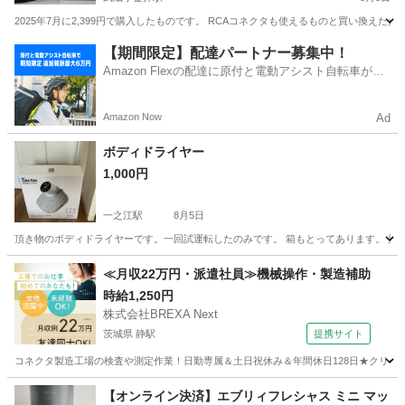
2025年7月に2,399円で購入したものです。 RCAコネクタも使えるものと買い換え
東京
小金井市
武蔵小金井駅
オーディオ
場所
【期間限定】配達パートナー募集中！
Amazon Flexの配達に原付と電動アシスト自転車が登
場！
Amazon Now
Ad
ボディドライヤー
1,000円
一之江駅
8月5日
頂き物のボディドライヤーです。一回試運転したのみです。 箱もとってあります。 重
東京
江戸川区
一之江駅
その他
ドライヤー
≪月収22万円・派遣社員≫機械操作・製造補助
時給1,250円
株式会社BREXA Next
茨城県 静駅
提携サイト
コネクタ製造工場の検査や測定作業！日勤専属＆土日祝休み＆年間休日128日★クリーン
茨城
常陸大宮市
静駅
その他
【オンライン決済】エブリィフレシャス ミニ マッ