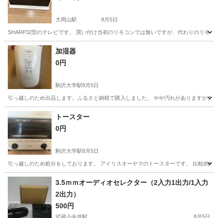
大岡山駅
8月5日
SHARP32型のテレビです。 買い付け当初のリモコンでは無いですが、代わりのリモ
東京
大田区
大岡山駅
テレビ
加湿器
0円
駒沢大学駅
8月5日
引っ越しのため出品します。ふるさと納税で購入しました。 やや汚れがありますがクエ
東京
世田谷区
駒沢大学駅
季節、空調家電
ふるさと納税
トースター
0円
駒沢大学駅
8月5日
引っ越しのため処分をしております。 アイリスオーヤマのトースターです。 比較的綺
東京
世田谷区
駒沢大学駅
キッチン家電
トースター
3.5ｍｍオーディオセレクター（2入力1出力/1入力
2出力）
500円
武蔵小金井駅
8月5日