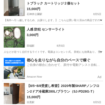
トブラック カートリッジ２個セット
15,000円
石神井公園駅
8月5日
【海外へ引っ越しするため、お譲りします。】 こちらは買い取り済みの商品ですので、
東京
練馬区
石神井公園駅
その他
人感 防犯 センサーライト
3,000円
田端駅
8月5日
人などが近づく点灯するライトです。電源はコンセント式。 防犯にも効果あり。 受け
東京
北区
田端駅
家電
防犯
都心を走りながら自分のペースで稼ぐ
ご自身の都合に合わせて、原付や電動アシスト自転車
で配達
Amazon Now
Ad
【8/5~8/8受渡し希望】2020年製SHARPノンフロ
ン2ドア冷蔵庫280L/ブラウン（SJ-PD28G-T）
15,000円
目黒駅
8月5日