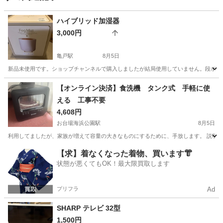
ハイブリッド加湿器
3,000円
亀戸駅
8月5日
新品未使用です。ショップチャンネルで購入しましたが結局使用していません。段ボール
東京
江東区
亀戸駅
季節、空調家電
【オンライン決済】食洗機 タンク式 手軽に使
える 工事不要
4,608円
お台場海浜公園駅
8月5日
利用してましたが、家族が増えて容量の大きなものにするために、手放します。 説明書な
東京
港区
お台場海浜公園駅
キッチン家電
タンク
【求】着なくなった着物、買います👘
状態が悪くてもOK！最大限買取します
プリフラ
Ad
SHARP テレビ 32型
1,500円