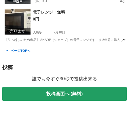
（株）ICT
Ad
電子レンジ・無料
0円
売ります
大島駅
7月18日
【引っ越しのため出品】 SHARP（シャープ）の電子レンジです。 約3年前に購入し、
東京
江東区
大島駅
キッチン家電
ページTOPへ
投稿
誰でも今すぐ30秒で投稿出来る
投稿画面へ (無料)