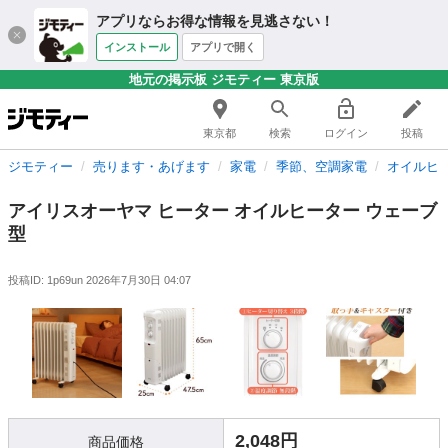
アプリならお得な情報を見逃さない！
インストール
アプリで開く
地元の掲示板 ジモティー 東京版
東京都
検索
ログイン
投稿
ジモティー
売ります・あげます
家電
季節、空調家電
オイルヒ
アイリスオーヤマ ヒーター オイルヒーター ウェーブ
型
投稿ID: 1p69un
2026年7月30日 04:07
2,048円
商品価格