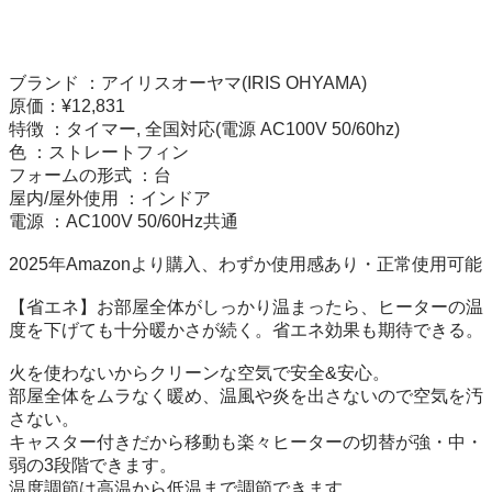
ブランド ：アイリスオーヤマ(IRIS OHYAMA)

原価：¥12,831

特徴 ：タイマー, 全国対応(電源 AC100V 50/60hz)

色 ：ストレートフィン

フォームの形式 ：台

屋内/屋外使用 ：インドア

電源 ：AC100V 50/60Hz共通

2025年Amazonより購入、わずか使用感あり・正常使用可能

【省エネ】お部屋全体がしっかり温まったら、ヒーターの温
度を下げても十分暖かさが続く。省エネ効果も期待できる。

火を使わないからクリーンな空気で安全&安心。

部屋全体をムラなく暖め、温風や炎を出さないので空気を汚
さない。

キャスター付きだから移動も楽々ヒーターの切替が強・中・
弱の3段階できます。

温度調節は高温から低温まで調節できます。