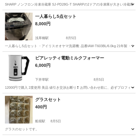
SHARP ノンフロン冷凍冷蔵庫 SJ-PD28G-T SHARPの2ドアの冷凍庫が大きい冷
東京
品川区
目黒駅
キッチン家電
SHARP
一人暮らし5点セット
8,000円
浅草橋駅
8月5日
一人暮らし5点セット ・アイリスオオヤマ洗濯機: 品番IAW-T603BL/6.0kg 21年製 ・アイリ
東京
台東区
浅草橋駅
キッチン家電
ビアレッティ電動ミルクフォーマー
6,000円
下井草駅
8月5日
12000円で購入 2度使用 美品 値引き交渉お断り❢ お問い合わせ前に、必ずプロフィ
東京
杉並区
下井草駅
キッチン家電
グラスセット
400円
船堀駅
8月5日
グラスのセットです。