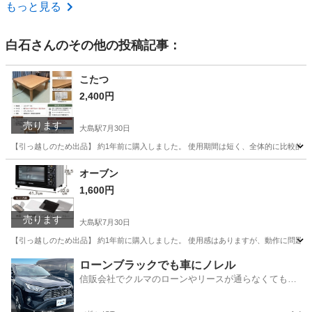
東京
江戸川区
船堀駅
キッチン家電
グラス
もっと見る
白石
さんのその他の投稿記事：
こたつ
2,400円
売ります
大島駅
7月30日
【引っ越しのため出品】 約1年前に購入しました。 使用期間は短く、全体的に比較的きれいな状
東京
江東区
大島駅
テーブル
オーブン
1,600円
売ります
大島駅
7月30日
【引っ越しのため出品】 約1年前に購入しました。 使用感はありますが、動作に問題なく、まだ
東京
江東区
大島駅
キッチン家電
ローンブラックでも車にノレル
信販会社でクルマのローンやリースが通らなくてもク
ルマをご利用いただけるサービスがあります！