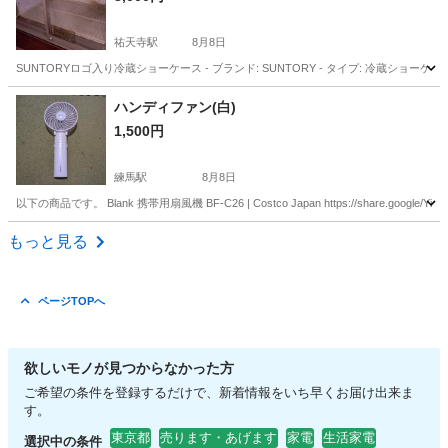
祐天寺駅
8月8日
SUNTORYロゴ入り冷蔵ショーケース - ブランド: SUNTORY - タイプ: 冷蔵ショーケース - 
東京
目黒区
祐天寺駅
キッチン家電
ハンディファン(白)
1,500円
練馬駅
8月8日
以下の商品です。 Blank 携帯用扇風機 BF-C26 | Costco Japan https://share.googl
東京
練馬区
練馬駅
季節、空調家電
Japan
もっと見る
ページTOPへ
欲しいモノが見つからなかった方
ご希望の条件を登録するだけで、新着情報をいち早くお届け出来ま
す。
東京都
売ります・あげます
家電
生活家電
選択中の条件