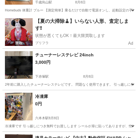
千歳烏山駅
8月8日
Homebuds 体重計 ブルー 【測定簡単】乗るだけで自動で電源オンし、起動設定の
東京
世田谷区
千歳烏山駅
その他
【夏の大掃除🧹】いらない人形、査定しま
す❗️
状態が悪くてもOK！最大限買取します
プリフラ
Ad
チューナーレステレビ 24inch
3,000円
下赤塚駅
8月8日
2年前に購入したチューナーレステレビです。 問題なく使用できます。 引っ越しに伴い
東京
板橋区
下赤塚駅
テレビ
場所
冷凍庫
0円
六本木駅
8月8日
冷凍庫です 引っ越しにつき無料でお渡しします シールが扉に貼ってありますが、性能には問
東京
港区
六本木駅
キッチン家電
冷凍庫