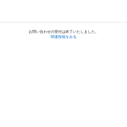
お問い合わせの受付は終了いたしました。
関連投稿をみる
初めての方へ
利用規約
プライバシーポリシー
プライバシー・ステートメント
健全化に資する運用方針
お問い合わせ
運営会社
サイトマップ
ご利用ガイド
フリーワードで探す
PC版で表示
都道府県選択