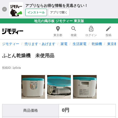
アプリならお得な情報を見逃さない！
インストール
アプリで開く
地元の掲示板 ジモティー 東京版
東京都
検索
ログイン
投稿
ジモティー
売ります・あげます
家電
生活家電
乾燥機
東京都
ふとん乾燥機 未使用品
投稿ID: 1p5xla
0円
商品価格