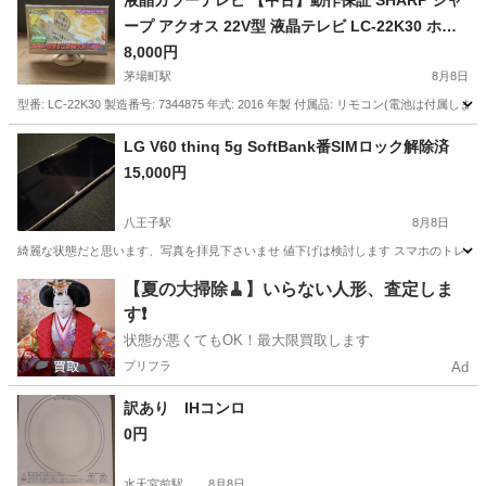
液晶カラーテレビ 【中古】動作保証 SHARP シャ
ープ アクオス 22V型 液晶テレビ LC-22K30 ホワ
イト
8,000円
茅場町駅
8月8日
型番: LC-22K30 製造番号: 7344875 年式: 2016 年製 付属品: リモコン(電池は付属しま
東京
中央区
茅場町駅
テレビ
カラーテレビ
LG V60 thinq 5g SoftBank番SIMロック解除済
15,000円
八王子駅
8月8日
綺麗な状態だと思います、写真を拝見下さいませ 値下げは検討します スマホのトレードも
東京
八王子市
八王子駅
電話、ＦＡＸ
【夏の大掃除🧹】いらない人形、査定しま
す❗️
状態が悪くてもOK！最大限買取します
プリフラ
Ad
訳あり IHコンロ
0円
水天宮前駅
8月8日