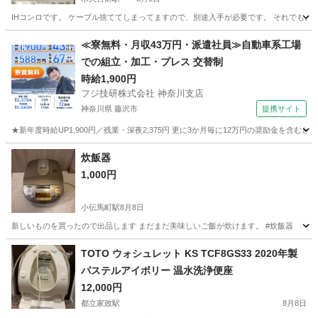
IHコンロです。 ケーブル捨ててしまってますので、別途入手が必要です。 それでもよい方！
東京
中央区
水天宮前駅
キッチン家電
≪寮無料・月収43万円・派遣社員≫自動車系工場
での組立・加工・プレス 交替制
時給1,900円
フジ技研株式会社 神奈川支店
神奈川県 藤沢市
提携サイト
★新年度時給UP1,900円／残業・深夜2,375円 更に3か月毎に12万円の奨励金を含む
神奈川
藤沢市
その他
炊飯器
1,000円
小伝馬町駅
8月8日
新しいものを買ったので出品します まだまだ美味しいご飯が炊けます。 #炊飯器
東京
中央区
小伝馬町駅
キッチン家電
TOTO ウォシュレット KS TCF8GS33 2020年製
パステルアイボリー 温水洗浄便座
12,000円
都立家政駅
8月8日