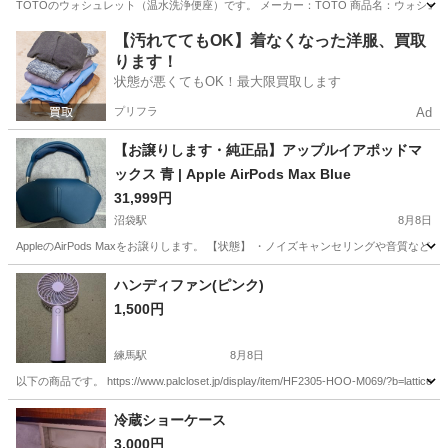
TOTOのウォシュレット（温水洗浄便座）です。 メーカー：TOTO 商品名：ウォシュレット 
東京
練馬区
都立家政駅
その他
【汚れててもOK】着なくなった洋服、買取
ります！
状態が悪くてもOK！最大限買取します
プリフラ
Ad
【お譲りします・純正品】アップルイアポッドマ
ックス 青 | Apple AirPods Max Blue
31,999円
沼袋駅
8月8日
AppleのAirPods Maxをお譲りします。 【状態】 ・ノイズキャンセリングや音
東京
中野区
沼袋駅
オーディオ
ハンディファン(ピンク)
1,500円
練馬駅
8月8日
以下の商品です。 https://www.palcloset.jp/display/item/HF2305-HOO-M069/?b=la
東京
練馬区
練馬駅
季節、空調家電
ピンク
冷蔵ショーケース
3,000円