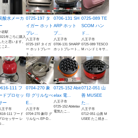
炭酸水メーカ
0725-197 タ
0706-131 SH
0725-089 TE
ー
イガー ホット
ARP ホット
SCOM ハン
小岩駅
プレ...
プ...
ド...
2021年ごろに購入
八王子市
八王子市
八王子市
したと思います。
0725-197 タイガ
0706-131 SHARP
0725-089 TESCO
ここ2...
ー ホットプレー
ホットプレート...
M ハンドミキサ...
ト ...
0616-111 フ
0704-270 象
0725-152 Abit
0712-051 山
ードプロセッ
印 グリルなべ
elax 電...
善 MUSEE
八王子市
サー
E...
た...
0725-152 Abitelax
八王子市
八王子市
八王子市
電気たこ...
0616-111 フード
0704-270 象印 グ
0712-051 山善 M
プロセッサー レ
リルなべ EP-D...
USEE たこ焼き...
...