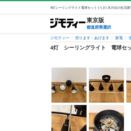
東京
版
都道府県選択
ジモティー
売ります・あげます
家電
4灯 シーリングライト 電球セ