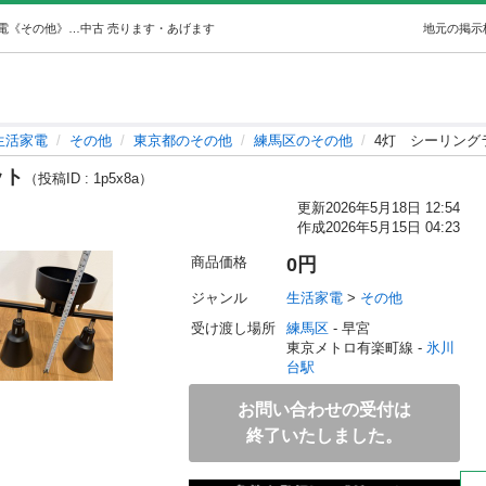
4灯シーリングライト電球セット (うさ) 氷川台の生活家電《その他》の中古あげます・譲ります｜ジモティーで不用品の処分
中古
売ります・あげます
地元の掲示
生活家電
その他
東京都のその他
練馬区のその他
4灯 シーリング
ット
（投稿ID : 1p5x8a）
更新
2026年5月18日 12:54
作成
2026年5月15日 04:23
商品価格
0円
ジャンル
生活家電
 > 
その他
受け渡し場所
練馬区
 - 早宮
東京メトロ有楽町線 - 
氷川
台駅
お問い合わせの受付は
終了いたしました。