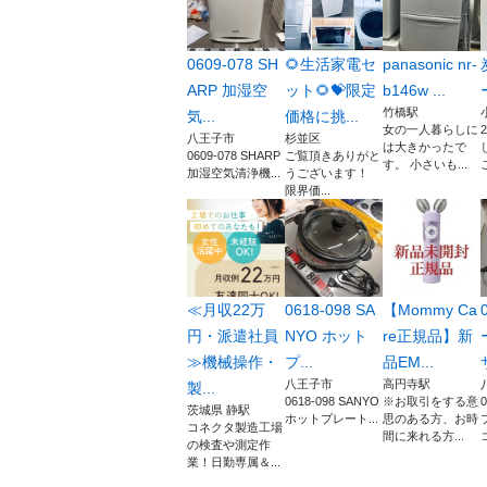
0609-078 SH
🌻生活家電セ
panasonic nr-
ARP 加湿空
ット🌻💝限定
b146w ...
竹橋駅
気...
価格に挑...
女の一人暮らしに
八王子市
杉並区
は大きかったで
0609-078 SHARP
ご覧頂きありがと
す。 小さいも...
加湿空気清浄機...
うございます！
限界価...
≪月収22万
0618-098 SA
【Mommy Ca
円・派遣社員
NYO ホット
re正規品】新
≫機械操作・
プ...
品EM...
八王子市
高円寺駅
製...
0618-098 SANYO
※お取引をする意
茨城県 静駅
ホットプレート...
思のある方、お時
コネクタ製造工場
間に来れる方...
コ
の検査や測定作
業！日勤専属＆...