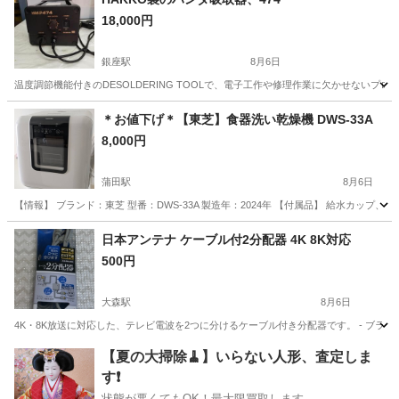
18,000円
銀座駅
8月6日
温度調節機能付きのDESOLDERING TOOLで、電子工作や修理作業に欠かせない
東京
中央区
銀座駅
その他
＊お値下げ＊【東芝】食器洗い乾燥機 DWS-33A
8,000円
蒲田駅
8月6日
【情報】 ブランド：東芝 型番：DWS-33A 製造年：2024年 【付属品】 給水カップ
東京
大田区
蒲田駅
キッチン家電
日本アンテナ ケーブル付2分配器 4K 8K対応
500円
大森駅
8月6日
4K・8K放送に対応した、テレビ電波を2つに分けるケーブル付き分配器です。 - ブランド: 日本アンテナ
東京
大田区
大森駅
テレビ
【夏の大掃除🧹】いらない人形、査定しま
す❗️
状態が悪くてもOK！最大限買取します