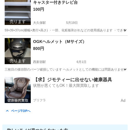
キャスター付きテレビ台
100円
売ります
大久保駅
5月19日
59×39×37cm(横幅×奥行×高さ) ・一部、化粧板剥がれなどの使用感あります ・
東京
新宿区
大久保駅
収納家具
キャスター
OGKヘルメット（Mサイズ）
800円
売ります
西新宿駅
6月1日
三枚目の後頭部のパーツ破損しています ヘルメットとしての機能には問題ありません 
東京
新宿区
西新宿駅
その他
ヘルメット
【求】ジモティーに出せない健康器具
状態が悪くてもOK！最大限買取します
プリフラ
Ad
ページTOPへ