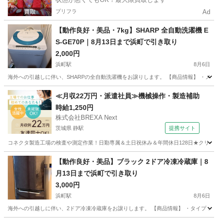
プリフラ
Ad
【動作良好・美品・7kg】SHARP 全自動洗濯機 E
S-GE70P｜8月13日まで浜町で引き取り
2,000円
浜町駅
8月6日
海外への引越しに伴い、SHARPの全自動洗濯機をお譲りします。 【商品情報】 ・メーカー：SHAR
東京
中央区
浜町駅
生活家電
≪月収22万円・派遣社員≫機械操作・製造補助
時給1,250円
株式会社BREXA Next
茨城県 静駅
提携サイト
コネクタ製造工場の検査や測定作業！日勤専属＆土日祝休み＆年間休日128日★クリーン
茨城
常陸大宮市
静駅
その他
【動作良好・美品】ブラック 2ドア冷凍冷蔵庫｜8
月13日まで浜町で引き取り
3,000円
浜町駅
8月6日
海外への引越しに伴い、2ドア冷凍冷蔵庫をお譲りします。 【商品情報】 ・タイプ：2ドア