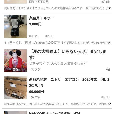
西新宿五丁目駅
8月6日
使用感ありますが最近まで使用していたので動作確認済みです。 8/10朝に処分します
東京
渋谷区
西新宿五丁目駅
キッチン家電
シャープ
業務用ミキサー
3,000円
亀戸駅
8月6日
ミキサーです。 3年前にAmazonで10000万円ほどで購入しましたが、使わなかった
東京
江東区
亀戸駅
キッチン家電
【夏の大掃除🧹】いらない人形、査定しま
す❗️
状態が悪くてもOK！最大限買取します
プリフラ
Ad
新品未開封 ニトリ エアコン 2025年製 NL-2
2G-W-IN
60,000円
北府中駅
8月6日
新品未開封品です。引っ越しのため購入しましたが、転勤なくなったため、お譲りしま
東京
府中市
北府中駅
季節、空調家電
HAKKO製のハンダ吸取器、474