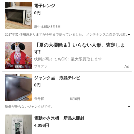
東京
中央区
浜町駅
キッチン家電
ドア
電子レンジ
0円
府中本町駅
8月6日
2017年製 使用感ありますが今朝まで使っていました。 メンテナンスご自身でお願い
東京
府中市
府中本町駅
キッチン家電
【夏の大掃除🧹】いらない人形、査定しま
す❗️
状態が悪くてもOK！最大限買取します
プリフラ
Ad
ジャンク品 液晶テレビ
0円
曳舟駅
8月6日
映像が映らないジャンク品です。
東京
墨田区
曳舟駅
テレビ
電動かき氷機 新品未開封
4,096円