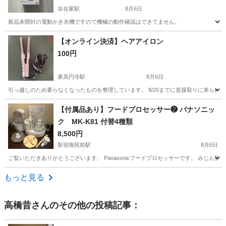
谷在家駅
8月6日
新品未開封の電動かき氷機ですので機械の動作確認はできてません。
東京
足立区
谷在家駅
その他
【オンライン決済】ヘアアイロン
100円
東高円寺駅
8月6日
引っ越しのため要らなくなったものを整理しています。 8/20までに直接取りに来られる
東京
杉並区
東高円寺駅
美容家電
【付属品あり】フードプロセッサー❷ パナソニッ
ク MK-K81 付替4種類
8,500円
新宿御苑前駅
8月6日
ご覧いただきありがとうございます。 Panasonicフードプロセッサーです。 みじ
東京
新宿区
新宿御苑前駅
キッチン家電
カッター
もっと見る
高橋昔
さんのその他の投稿記事：