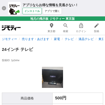
アプリならお得な情報を見逃さない！
インストール
アプリで開く
地元の掲示板 ジモティー 東京版
東京都
検索
ログイン
投稿
ジモティー
売ります・あげます
家電
テレビ
液晶テレビ
東京
24インチ テレビ
投稿ID: 1p2ehe
500円
商品価格