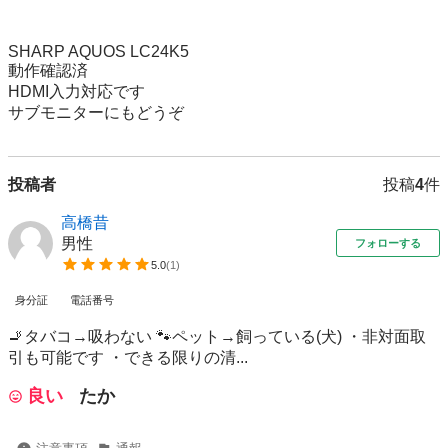
SHARP AQUOS LC24K5 

動作確認済

HDMI入力対応です

サブモニターにもどうぞ
投稿者
投稿
4
件
高橋昔
男性
フォローする
5.0
(
1
)
身分証
電話番号
🚬タバコ→吸わない 🐾ペット→飼っている(犬) ・非対面取
引も可能です ・できる限りの清...
良い
たか