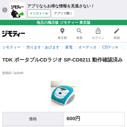
アプリならお得な情報を見逃さない！
インストール
アプリで開く
地元の掲示板 ジモティー 東京版
東京都
検索
ログイン
投稿
ジモティー
売ります・あげます
家電
オーディオ
CDデッキ
TDK ポータブルCDラジオ SP-CD8211 動作確認済み
投稿ID: 1p2e4h
600円
価格