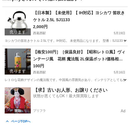
【日本製】【未使用】【 IH対応】ヨシカワ 笛吹き
ケトル 2.5L SJ1133
2,000円
売ります
西葛西駅
5月19日
ヨシカワの笛吹きケトル 2.5Lです。IH対応。 未使用品になります。 型番：SJ113
東京
江戸川区
西葛西駅
調理器具
ケトル
【格安100円］［保温良好】【昭和レトロ風】ヴィ
ンテージ風 花柄 魔法瓶 2L保温ポット/価格相談
可
100円
売ります
西葛西駅
5月16日
レトロな花柄デザインの魔法瓶です。中国風の雰囲気があり、インテリアとしてもかわいいと
東京
江戸川区
西葛西駅
食器
魔法瓶
【求】古いお人形、お譲りください
状態が悪くてもOK！最大限買取します
プリフラ
Ad
ページTOPへ