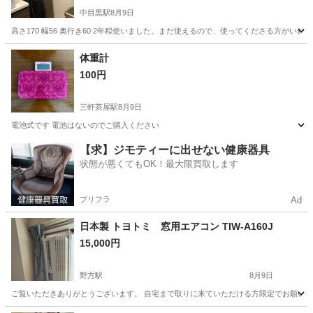
中目黒駅
8月9日
高さ170 幅56 奥行き60 2年程使いました。まだ使えるので、使ってくださる方が
東京
目黒区
中目黒駅
キッチン家電
体重計
100円
三軒茶屋駅
8月9日
電池式です 電池はないのでご購入ください
東京
世田谷区
三軒茶屋駅
美容家電
体重計
【求】ジモティーに出せない健康器具
状態が悪くてもOK！最大限買取します
プリフラ
Ad
日本製 トヨトミ 窓用エアコン TIW-A160J
15,000円
野方駅
8月9日
ご覧いただきありがとうございます。 自宅まで取りに来ていただける方限定でお願いいたし