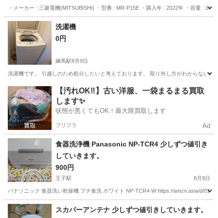
・メーカー : 三菱電機(MITSUBISHI) ・型番 : MR-P15E ・購入年 : 2022年 ・容量 : 146
東京
板橋区
板橋区役所前駅
キッチン家電
冷蔵室
洗濯機
0円
練馬駅
8月9日
洗濯機です。 引越しのため処分したいと考えております。 取り外し方がわからないの
東京
練馬区
練馬駅
生活家電
【汚れOK‼️】古い洋服、一袋まるまる買取
します✨
状態が悪くてもOK！最大限買取します
プリフラ
Ad
食器洗浄機 Panasonic NP-TCR4 少しずつ値引き
していきます。
900円
王子駅
8月9日
パナソニック 食器洗い乾燥機 プチ食洗 ホワイト NP-TCR4-W https://amzn.asia/d/
東京
北区
王子駅
キッチン家電
TCR
スカパーアンテナ 少しずつ値引きしていきます。