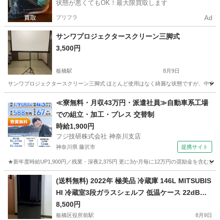
状態が悪くてもOK！最大限買取します
プリフラ
Ad
サンワプロジェクタースクリーン三脚式
3,500円
板橋駅
8月9日
サンワプロジェクタースクリーン三脚式 ほとんど使用はなく綺麗な状態ですが、中古品
東京
板橋区
板橋駅
プロジェクター、ホームシアター
三脚
≪寮無料・月収43万円・派遣社員≫自動車系工場
での組立・加工・プレス 交替制
時給1,900円
フジ技研株式会社 神奈川支店
神奈川県 藤沢市
提携サイト
★新年度時給UP1,900円／残業・深夜2,375円 更に3か月毎に12万円の奨励金を含む
神奈川
藤沢市
その他
(送料無料) 2022年 極美品 冷蔵庫 146L MITSUBIS
HI 冷蔵室3段ガラスシェルフ 低温ケース 22dB静
音設計 ⑨
8,500円
板橋区役所前駅
8月9日