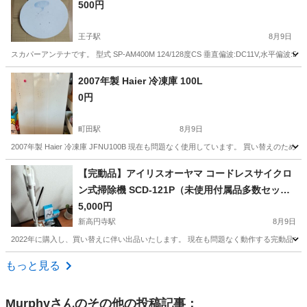
500円
王子駅
8月9日
スカパーアンテナです。 型式 SP-AM400M 124/128度CS 垂直偏波:DC11V,水平偏波:D
東京
北区
王子駅
その他
スカパー
2007年製 Haier 冷凍庫 100L
0円
町田駅
8月9日
2007年製 Haier 冷凍庫 JFNU100B 現在も問題なく使用しています。 買い替
東京
町田市
町田駅
キッチン家電
冷凍庫
【完動品】アイリスオーヤマ コードレスサイクロ
ン式掃除機 SCD-121P（未使用付属品多数セッ
ト！）
5,000円
新高円寺駅
8月9日
2022年に購入し、買い替えに伴い出品いたします。 現在も問題なく動作する完動品です
東京
杉並区
新高円寺駅
生活家電
SCD
もっと見る
Murphy
さんのその他の投稿記事：