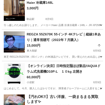
東京
中野区
野方駅
季節、空調家電
Haier 冷蔵庫148L
3,000円
駒込駅
8月9日
引っ越しのためお譲りします。 メーカー:Haier 品番:冷凍冷蔵庫＜148L＞ JR-XP2NF148 購
東京
千代田区
駒込駅
キッチン家電
場所
REGZA 55Z670K 55インチ 4Kテレビ｜縦線1本あ
り｜通常視聴可（2022年７月購入）
15,000円
東大島駅
8月9日
東芝 REGZA 55Z670K（55インチ）の4K液晶テレビです。 買い替えのため出品し
東京
江戸川区
東大島駅
テレビ
【オンライン決済】日時指定🈯️ほぼ新品‼️AQUAド
ラム式洗濯機D10P-L １０kg 左開き
60,000円
小岩駅
8月9日
はじめまして。今月、購入したばかりですが、 障害者グループホームに入居することにな
東京
江戸川区
小岩駅
生活家電
【汚れOK‼️】古い洋服、一袋まるまる買取
します✨