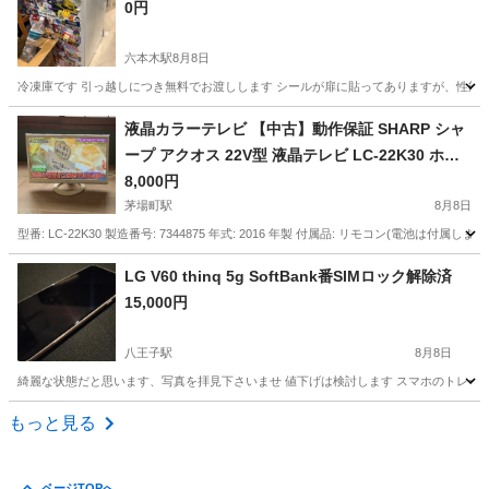
0円
六本木駅
8月8日
冷凍庫です 引っ越しにつき無料でお渡しします シールが扉に貼ってありますが、性能には問
東京
港区
六本木駅
キッチン家電
冷凍庫
液晶カラーテレビ 【中古】動作保証 SHARP シャ
ープ アクオス 22V型 液晶テレビ LC-22K30 ホワ
イト
8,000円
茅場町駅
8月8日
型番: LC-22K30 製造番号: 7344875 年式: 2016 年製 付属品: リモコン(電池は付属しま
東京
中央区
茅場町駅
テレビ
カラーテレビ
LG V60 thinq 5g SoftBank番SIMロック解除済
15,000円
八王子駅
8月8日
綺麗な状態だと思います、写真を拝見下さいませ 値下げは検討します スマホのトレードも
東京
八王子市
八王子駅
電話、ＦＡＸ
もっと見る
ページTOPへ