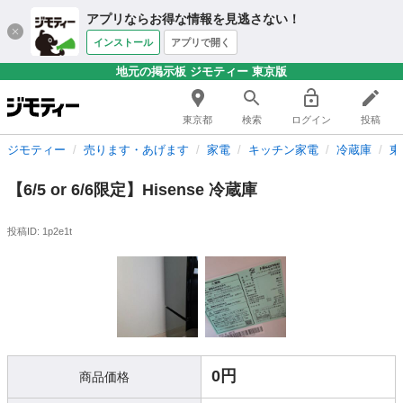
アプリならお得な情報を見逃さない！
インストール
アプリで開く
地元の掲示板 ジモティー 東京版
東京都
検索
ログイン
投稿
ジモティー
売ります・あげます
家電
キッチン家電
冷蔵庫
東
【6/5 or 6/6限定】Hisense 冷蔵庫
投稿ID: 1p2e1t
0円
商品価格