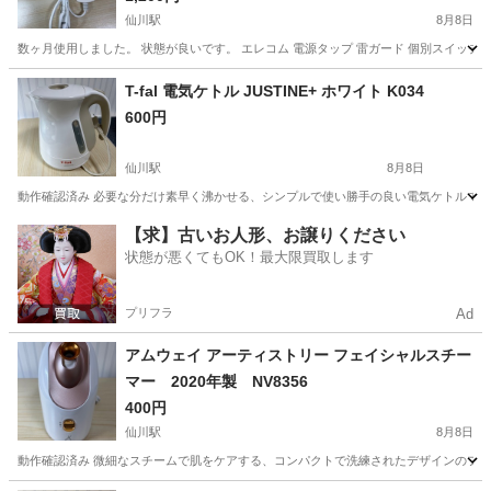
仙川駅
8月8日
数ヶ月使用しました。 状態が良いです。 エレコム 電源タップ 雷ガード 個別スイッチ スイン
東京
調布市
仙川駅
生活家電
スイッチ
T-fal 電気ケトル JUSTINE+ ホワイト K034
600円
仙川駅
8月8日
動作確認済み 必要な分だけ素早く沸かせる、シンプルで使い勝手の良い電気ケトルです。 - ブランド:
東京
調布市
仙川駅
キッチン家電
【求】古いお人形、お譲りください
状態が悪くてもOK！最大限買取します
プリフラ
Ad
アムウェイ アーティストリー フェイシャルスチー
マー 2020年製 NV8356
400円
仙川駅
8月8日
動作確認済み 微細なスチームで肌をケアする、コンパクトで洗練されたデザインのフェイススチー