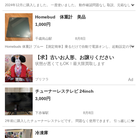
2024年12月に購入しました。 一度使いました。 動作確認問題なし 取説、元箱なし U
東京
新宿区
面影橋駅
キッチン家電
Homebud 体重計 美品
1,000円
千歳烏山駅
8月8日
Homebuds 体重計 ブルー 【測定簡単】乗るだけで自動で電源オンし、起動設定の
東京
世田谷区
千歳烏山駅
その他
【求】古いお人形、お譲りください
状態が悪くてもOK！最大限買取します
プリフラ
Ad
チューナーレステレビ 24inch
3,000円
下赤塚駅
8月8日
2年前に購入したチューナーレステレビです。 問題なく使用できます。 引っ越しに伴い
東京
板橋区
下赤塚駅
テレビ
場所
冷凍庫