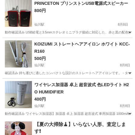
東京
調布市
仙川駅
美容家電
PRINCETON プリンストンUSB電源式スピーカー
800円
仙川駅
8月8日
動作確認済み USB給電と3.5mmステレオミニプラグ接続に対応した、赤と黒の配色が特徴的なコ
東京
調布市
仙川駅
オーディオ
USB
KOIZUMI ストレートヘアアイロン ホワイト KCC-
R160
500円
仙川駅
8月8日
確認済み 持ち運びに適したコンパクトな設計のストレートヘアアイロンです。 - タイプ: 
東京
調布市
仙川駅
美容家電
ワイヤレス加湿器 卓上 超音波式 色LEDライト H2
O HUMIDIFIER
400円
仙川駅
8月8日
動作確認済み ワイヤレス加湿器】加湿器 卓上 加湿器 超音波式 車用加湿器 1000mAh電池内
東京
調布市
仙川駅
季節、空調家電
【夏の大掃除🧹】いらない人形、査定しま
す❗️