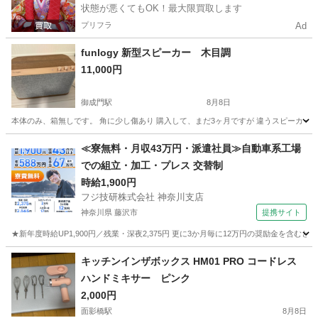
状態が悪くてもOK！最大限買取します
プリフラ
Ad
funlogy 新型スピーカー 木目調
11,000円
御成門駅
8月8日
本体のみ、箱無しです。 角に少し傷あり 購入して、まだ3ヶ月ですが 違うスピーカー
東京
港区
御成門駅
オーディオ
funlogy
≪寮無料・月収43万円・派遣社員≫自動車系工場
での組立・加工・プレス 交替制
時給1,900円
フジ技研株式会社 神奈川支店
神奈川県 藤沢市
提携サイト
★新年度時給UP1,900円／残業・深夜2,375円 更に3か月毎に12万円の奨励金を含む
神奈川
藤沢市
その他
キッチンインザボックス HM01 PRO コードレス
ハンドミキサー ピンク
2,000円
面影橋駅
8月8日