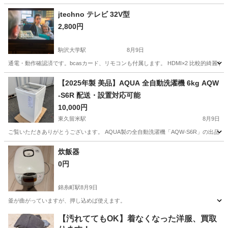
東京
江戸川区
小岩駅
オーディオ
jtechno テレビ 32V型
2,800円
駒沢大学駅
8月9日
通電・動作確認済です。bcasカード、リモコンも付属します。 HDMI×2 比較的綺
東京
目黒区
駒沢大学駅
テレビ
【2025年製 美品】AQUA 全自動洗濯機 6kg AQW
-S6R 配送・設置対応可能
10,000円
東久留米駅
8月9日
ご覧いただきありがとうございます。 AQUA製の全自動洗濯機「AQW-S6R」の出品です
東京
東久留米市
東久留米駅
生活家電
炊飯器
0円
錦糸町駅
8月9日
釜が曲がっていますが、押し込めば使えます。
東京
江東区
錦糸町駅
キッチン家電
【汚れててもOK】着なくなった洋服、買取