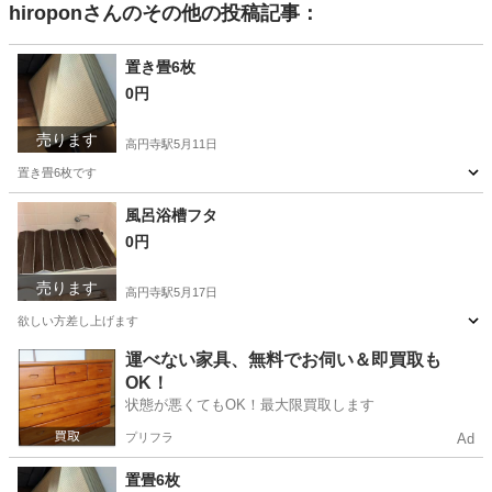
hiropon
さんのその他の投稿記事：
置き畳6枚
0円
売ります
高円寺駅
5月11日
置き畳6枚です
東京
杉並区
高円寺駅
その他
風呂浴槽フタ
0円
売ります
高円寺駅
5月17日
欲しい方差し上げます
東京
杉並区
高円寺駅
その他
浴槽
運べない家具、無料でお伺い＆即買取も
OK！
状態が悪くてもOK！最大限買取します
プリフラ
Ad
置畳6枚