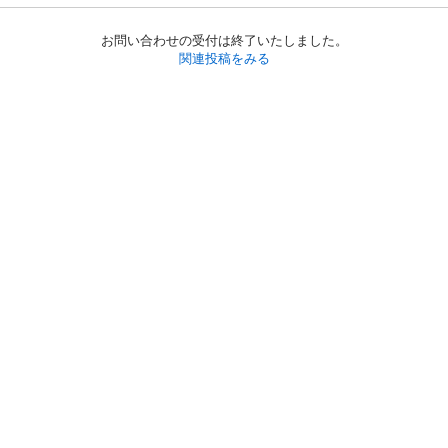
お問い合わせの受付は終了いたしました。
関連投稿をみる
初めての方へ
利用規約
プライバシーポリシー
プライバシー・ステートメント
健全化に資する運用方針
お問い合わせ
運営会社
サイトマップ
ご利用ガイド
フリーワードで探す
PC版で表示
都道府県選択
特定商取引法の表示
利用者情報の外部送信について
© 2011-
2026
Jmty, Inc.