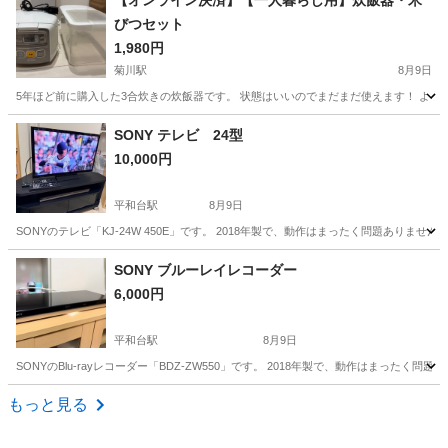
【オンライン決済】【一人暮らし用】炊飯器・米
びつセット
1,980円
菊川駅
8月9日
5年ほど前に購入した3合炊きの炊飯器です。 状態はいいのでまだまだ使えます！ よろ
東京
墨田区
菊川駅
キッチン家電
米びつ
SONY テレビ 24型
10,000円
平和台駅
8月9日
SONYのテレビ「KJ-24W 450E」です。 2018年製で、動作はまったく問題ありま
東京
練馬区
平和台駅
テレビ
SONY ブルーレイレコーダー
6,000円
平和台駅
8月9日
SONYのBlu-rayレコーダー「BDZ-ZW550」です。 2018年製で、動作はまった
東京
練馬区
平和台駅
映像プレーヤー、レコーダー
もっと見る