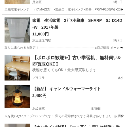
足立区
8月9日
単機能電子レンジ （YAMAZEN） •製品名：電子レンジ •型番：PRW-F180(W) •2025年製
東京
足立区
キッチン家電
YAMAZEN
家電 生活家電 2ﾄﾞｱ冷蔵庫 SHARP SJ-D14D
-W 2017年製
11,000円
京王堀之内駅
8月9日
取りに来られる方限定！ ------------------------------------------------ ●商品情報 
東京
八王子市
京王堀之内駅
キッチン家電
SHARP
【ボロボロ歓迎✨】古い学習机、無料伺い&
即買取OK🙆‍♀️
状態が悪くてもOK！最大限買取します
プリフラ
Ad
【新品】 キャンドルウォーマーライト
2,400円
北綾瀬駅
8月9日
火を使わないタイプのランプです！ 変えの電球付きですが外装はありません。説明書は
東京
足立区
北綾瀬駅
季節、空調家電
新古品