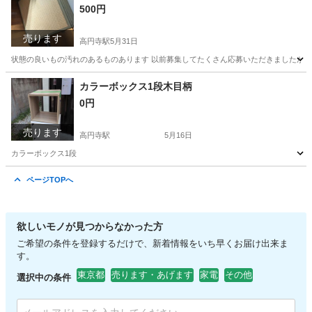
500円
売ります
高円寺駅
5月31日
状態の良いもの汚れのあるものあります 以前募集してたくさん応募いただきましたが
東京
杉並区
高円寺駅
その他
状態
カラーボックス1段木目柄
0円
売ります
高円寺駅
5月16日
カラーボックス1段
東京
杉並区
高円寺駅
オフィス用家具
ページTOPへ
欲しいモノが見つからなかった方
ご希望の条件を登録するだけで、新着情報をいち早くお届け出来ま
す。
東京都
売ります・あげます
家電
その他
選択中の条件