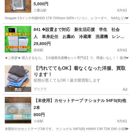
5,000円
三鷹台駅
8月9日
Seagate 3.5インチ内蔵HDD 1TB 7200rpm SATA パソコン、レコーダー、 
東京
三鷹市
三鷹台駅
家電
デスクトップ
841 ✥設置まで対応 新生活応援 学生 社会
人 単身赴任 お薦め 冷蔵庫 洗濯機 レン
ジ セット
29,800円
西府駅
8月9日
★ご挨拶★ 購入するなら、【冷蔵庫洗濯機セット専門店】で、間違いなし！！ 販売セット台
東京
府中市
西府駅
生活家電
単身赴任
【汚れててもOK】着なくなった洋服、買取
ります！
状態が悪くてもOK！最大限買取します
プリフラ
Ad
【未使用】カセットテープ ナショナル 54FS(B)他
2本
800円
小岩駅
8月9日
未開封のカセットテープ3本です。 ナショナル 54FS(B) HIWAY C90 TDK D60 