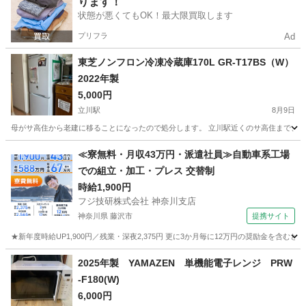
ります！
状態が悪くてもOK！最大限買取します
プリフラ
Ad
東芝ノンフロン冷凍冷蔵庫170L GR-T17BS（W）
2022年製
5,000円
立川駅
8月9日
母がサ高住から老建に移ることになったので処分します。 立川駅近くのサ高住まで、9月
東京
立川市
立川駅
キッチン家電
≪寮無料・月収43万円・派遣社員≫自動車系工場
での組立・加工・プレス 交替制
時給1,900円
フジ技研株式会社 神奈川支店
神奈川県 藤沢市
提携サイト
★新年度時給UP1,900円／残業・深夜2,375円 更に3か月毎に12万円の奨励金を含む
神奈川
藤沢市
その他
2025年製 YAMAZEN 単機能電子レンジ PRW
-F180(W)
6,000円