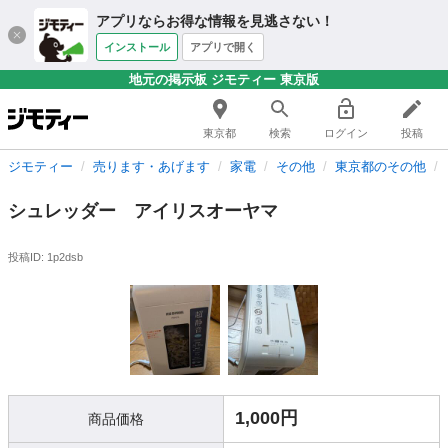
アプリならお得な情報を見逃さない！
インストール
アプリで開く
地元の掲示板 ジモティー 東京版
東京都
検索
ログイン
投稿
ジモティー
売ります・あげます
家電
その他
東京都のその他
シュレッダー アイリスオーヤマ
投稿ID: 1p2dsb
1,000円
商品価格