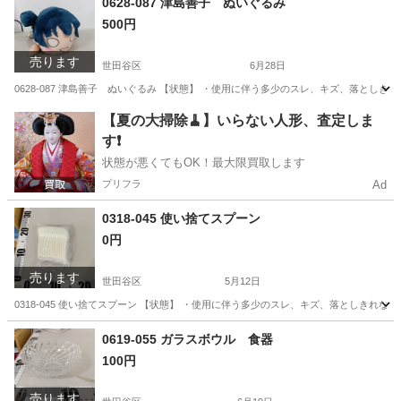
0628-087 津島善子 ぬいぐるみ
500円
売ります
世田谷区
6月28日
0628-087 津島善子 ぬいぐるみ 【状態】 ・使用に伴う多少のスレ、キズ、落とし
東京
世田谷区
おもちゃ
現地
【夏の大掃除🧹】いらない人形、査定しま
す❗️
状態が悪くてもOK！最大限買取します
プリフラ
Ad
0318-045 使い捨てスプーン
0円
売ります
世田谷区
5月12日
0318-045 使い捨てスプーン 【状態】 ・使用に伴う多少のスレ、キズ、落としきれ
東京
世田谷区
スポーツ
現地
0619-055 ガラスボウル 食器
100円
売ります