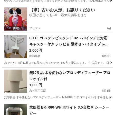
使わないので家の近くまで取りに来てくださる方にお譲りします。 BALMUDA リベイクトー
東京
墨田区
京成曳舟駅
キッチン家電
【求】古いお人形、お譲りください
状態が悪くてもOK！最大限買取します
プリフラ
Ad
FITUEYES テレビスタンド 32～70インチに対応
キャスター付き テレビ台 壁寄せ ハイタイプ tvス
タンド 移動式 自立式 tv stand 幅60cmの木製台座
2,000円
耐荷重40kg VESA600x400mmまで 高さ調整可能
面影橋駅
8月8日
左右首振り可能 棚板付き 木目調 ホワイト
急ですが、8月11日までに取りに来ていただける方を優先します。 中古品です。 目立っ
東京
新宿区
面影橋駅
テレビ
70インチ
無印良品 水を使わないアロマディフューザー アロ
マオイル付
1,000円
志村三丁目駅
8月8日
無印良品 水を使わないアロマディフューザー MJ-HBAL1 アロマオイル付 水を使
東京
板橋区
志村三丁目駅
生活家電
炊飯器 BK-R60-WH ホワイト 3.5合炊き シーシー
ピー