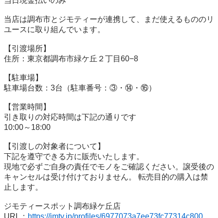
当⽇現⾦払いのみ

当店は調布市とジモティーが連携して、まだ使えるもののリ
ユースに取り組んでいます。

【引渡場所】

住所：東京都調布市緑ケ丘２丁目60−8

【駐⾞場】

駐車場台数：3台（駐車番号：③・⑭・⑯）

【営業時間】

引き取りの対応時間は下記の通りです

10:00～18:00

【引渡しの対象者について】

下記を遵守できる⽅に販売いたします。

現地で必ずご⾃⾝の責任でモノをご確認ください。譲受後の
キャンセルは受け付けておりません。 転売⽬的の購⼊は禁
⽌します。

ジモティースポット調布緑ケ丘店

URL：
https://jmty.jp/profiles/6977073a7ee73fc77314c800