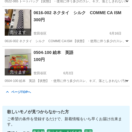
0522-065 トートバッグ 【状態】 ・使用に伴う多少のスレ、キズ、落としきれない
東京
世田谷区
バッグ
現地
0616-002 ネクタイ シルク COMME CA ISM
300円
売ります
世田谷区
6月16日
0616-002 ネクタイ シルク COMME CA ISM 【状態】 ・使用に伴う多少の
東京
世田谷区
小物
現地
0504-100 絵本 英語
100円
売ります
世田谷区
6月2日
0504-100 絵本 英語 【状態】 ・使用に伴う多少のスレ、キズ、落としきれない汚
東京
世田谷区
子供用品
現地
ページTOPへ
欲しいモノが見つからなかった方
ご希望の条件を登録するだけで、新着情報をいち早くお届け出来ま
す。