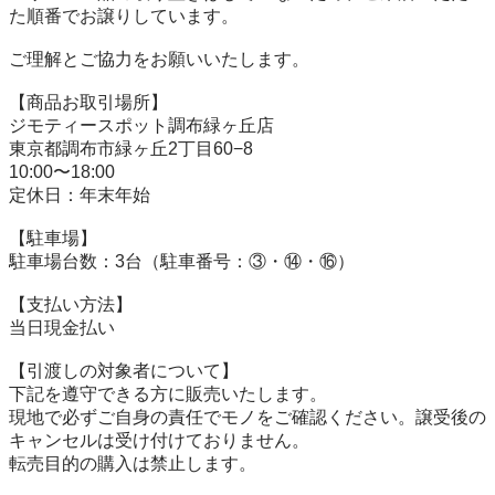
た順番でお譲りしています。

ご理解とご協力をお願いいたします。

【商品お取引場所】

ジモティースポット調布緑ヶ丘店

東京都調布市緑ヶ丘2丁目60−8

10:00〜18:00

定休日：年末年始

【駐⾞場】

駐車場台数：3台（駐車番号：③・⑭・⑯）

【⽀払い⽅法】

当日現金払い

【引渡しの対象者について】

下記を遵守できる⽅に販売いたします。

現地で必ずご⾃⾝の責任でモノをご確認ください。譲受後の
キャンセルは受け付けておりません。

転売⽬的の購⼊は禁⽌します。