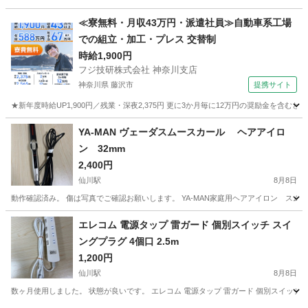
東京
中野区
中野富士見町駅
生活家電
≪寮無料・月収43万円・派遣社員≫自動車系工場
での組立・加工・プレス 交替制
時給1,900円
フジ技研株式会社 神奈川支店
神奈川県 藤沢市
提携サイト
★新年度時給UP1,900円／残業・深夜2,375円 更に3か月毎に12万円の奨励金を含む
神奈川
藤沢市
その他
YA-MAN ヴェーダスムースカール ヘアアイロ
ン 32mm
2,400円
仙川駅
8月8日
動作確認済み。 傷は写真でご確認お願いします。 YA-MAN家庭用ヘアアイロン スム
東京
調布市
仙川駅
美容家電
エレコム 電源タップ 雷ガード 個別スイッチ スイ
ングプラグ 4個口 2.5m
1,200円
仙川駅
8月8日
数ヶ月使用しました。 状態が良いです。 エレコム 電源タップ 雷ガード 個別スイッチ スイン