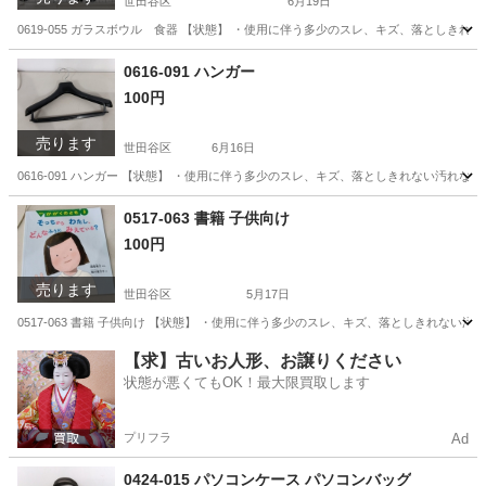
世田谷区
6月19日
0619-055 ガラスボウル 食器 【状態】 ・使用に伴う多少のスレ、キズ、落としき
東京
世田谷区
食器
現地
0616-091 ハンガー
100円
売ります
世田谷区
6月16日
0616-091 ハンガー 【状態】 ・使用に伴う多少のスレ、キズ、落としきれない汚れ
東京
世田谷区
洗濯用品
現地
0517-063 書籍 子供向け
100円
売ります
世田谷区
5月17日
0517-063 書籍 子供向け 【状態】 ・使用に伴う多少のスレ、キズ、落としきれな
東京
世田谷区
本/CD/DVD
現地
【求】古いお人形、お譲りください
状態が悪くてもOK！最大限買取します
プリフラ
Ad
0424-015 パソコンケース パソコンバッグ