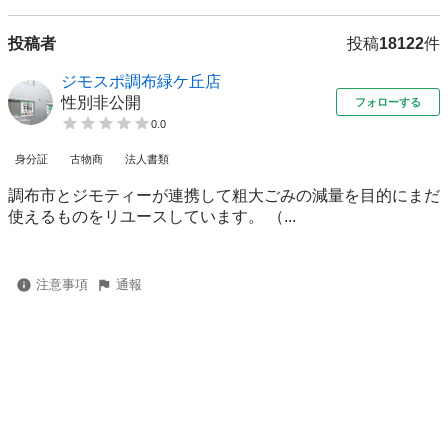
投稿者
投稿
18122
件
ジモスポ調布緑ケ丘店
性別非公開
フォローする
0.0
身分証
古物商
法人書類
調布市とジモティーが連携して粗⼤ごみの減量を⽬的にまだ
使えるものをリユースしています。 （...
注意事項
通報