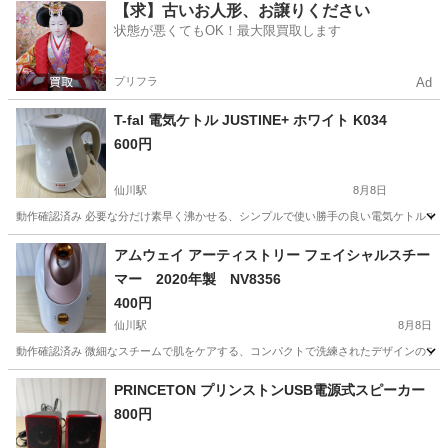
東京
調布市
仙川駅
生活家電
スイッチ
【求】古いお人形、お譲りください
状態が悪くてもOK！最大限買取します
プリフラ
Ad
T-fal 電気ケトル JUSTINE+ ホワイト K034
600円
仙川駅
8月8日
動作確認済み 必要な分だけ素早く沸かせる、シンプルで使い勝手の良い電気ケトルです。 - ブランド:
東京
調布市
仙川駅
キッチン家電
アムウェイ アーティストリー フェイシャルスチー
マー 2020年製 NV8356
400円
仙川駅
8月8日
動作確認済み 微細なスチームで肌をケアする、コンパクトで洗練されたデザインのフェイススチー
東京
調布市
仙川駅
美容家電
PRINCETON プリンストンUSB電源式スピーカー
800円