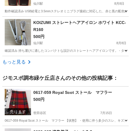
仙川駅
8月8日
動作確認済み USB給電と3.5mmステレオミニプラグ接続に対応した、赤と黒の配色が特徴的なコ
東京
調布市
仙川駅
オーディオ
USB
KOIZUMI ストレートヘアアイロン ホワイト KCC-
R160
500円
仙川駅
8月8日
確認済み 持ち運びに適したコンパクトな設計のストレートヘアアイロンです。 - タイプ: 
東京
調布市
仙川駅
美容家電
もっと見る
ジモスポ調布緑ケ丘店
さんのその他の投稿記事：
0617-059 Royal Scot ストール マフラー
500円
売ります
世田谷区
7月15日
0617-059 Royal Scot ストール マフラー 【状態】 ・使用に伴う多少のスレ
東京
世田谷区
小物
現地