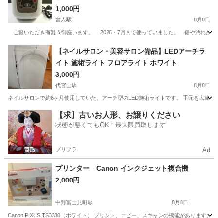
1,000円
舎人駅
8月8日
ご覧いただき有難う御座います。 2026・7月まで使っていました。 傷や汚れがあ
東京
足立区
舎人駅
キッチン家電
【ネイルサロン・美容サロン備品】LEDアーチラ
イト 施術ライト フロアライト ホワイト
3,000円
代官山駅
8月8日
ネイルサロンで約6ヶ月使用していた、アーチ型のLED施術ライトです。 手元を広範囲
東京
渋谷区
代官山駅
美容家電
ライト
【求】古いお人形、お譲りください
状態が悪くてもOK！最大限買取します
プリフラ
Ad
プリンター Canon インクジェット複合機
2,000円
中野富士見町駅
8月8日
Canon PIXUS TS3330（ホワイト） プリント、コピー、スキャンの機能があ