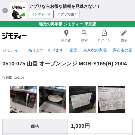
アプリならお得な情報を見逃さない！
インストール
アプリで開く
地元の掲示板 ジモティー 東京版
東京都
検索
ログイン
投稿
ジモティー
売ります・あげます
家電
東京都の家電
調布市の家
0510-075 山善 オーブンレンジ MOR-Y165(R) 2004
投稿ID: 1p1tqe
1,000円
価格