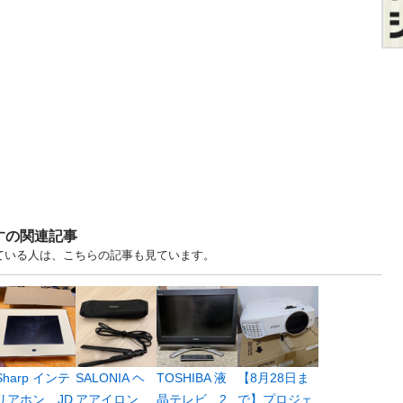
すの関連記事
見ている人は、こちらの記事も見ています。
Sharp インテ
SALONIA ヘ
TOSHIBA 液
【8月28日ま
リアホン JD
アアイロン
晶テレビ 2
で】プロジェ