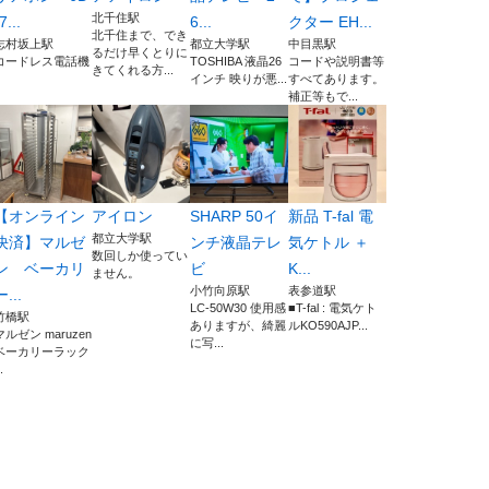
北千住駅
7...
6...
クター EH...
北千住まで、でき
志村坂上駅
都立大学駅
中目黒駅
るだけ早くとりに
コードレス電話機
TOSHIBA 液晶26
コードや説明書等
きてくれる方...
インチ 映りが悪...
すべてあります。
補正等もで...
【オンライン
アイロン
SHARP 50イ
新品 T-fal 電
都立大学駅
決済】マルゼ
ンチ液晶テレ
気ケトル ＋
数回しか使ってい
ン ベーカリ
ビ
K...
ません。
小竹向原駅
表参道駅
ー...
LC-50W30 使用感
■T-fal : 電気ケト
竹橋駅
ありますが、綺麗
ルKO590AJP...
マルゼン maruzen
に写...
ベーカリーラック
.