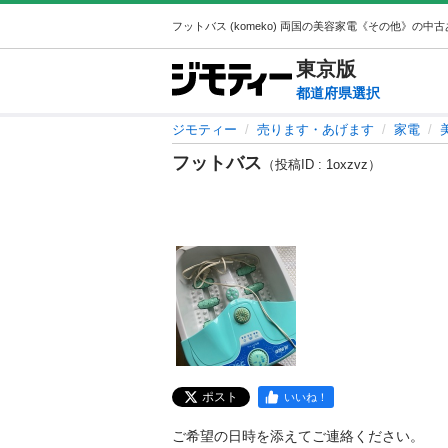
東京
版
都道府県選択
ジモティー
売ります・あげます
家電
フットバス
（投稿ID : 1oxzvz）
ポスト
いいね！
ご希望の日時を添えてご連絡ください。