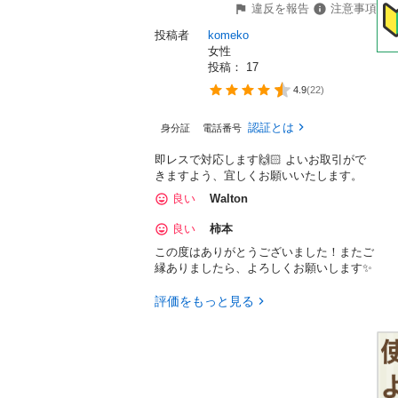
違反を報告
注意事項
投稿者
komeko
女性
投稿： 
17
4.9
(
22
)
認証とは
身分証
電話番号
即レスで対応します🙌🏻 よいお取引がで
きますよう、宜しくお願いいたします。
良い
Walton
良い
柿本
この度はありがとうございました！またご
縁ありましたら、よろしくお願いします✨
評価をもっと見る