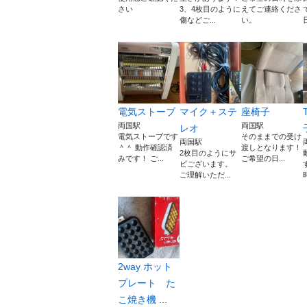
さい
3、4枚目のように
えてご連絡くださ
傷などご...
い。
電気ストーブ
マイク＋ステ
座椅子
両国駅
両国駅
レオ
電気ストーブです
そのままでの受け
両国駅
＾＾ 動作確認済
渡しとなります！
2枚目のようにサ
みです！ ご...
ご希望の日...
ビございます。
ご理解いただ...
2way ホット
プレート た
こ焼き機 ...