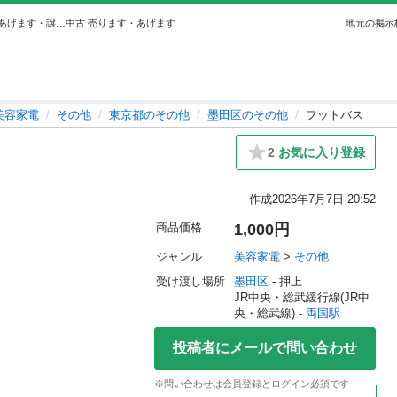
フットバス (komeko) 両国の美容家電《その他》の中古あげます・譲ります｜ジモティーで不用品の処分
中古
売ります・あげます
地元の掲示
美容家電
その他
東京都のその他
墨田区のその他
フットバス
2
お気に入り登録
作成
2026年7月7日 20:52
商品価格
1,000円
ジャンル
美容家電
 > 
その他
受け渡し場所
墨田区
 - 押上
JR中央・総武緩行線(JR中
央・総武線) - 
両国駅
投稿者にメールで問い合わせ
※問い合わせは会員登録とログイン必須です