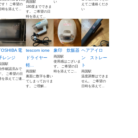
両国駅
い
です！ ご希望の
えてご連絡くださ
180度までできま
日時を添えて...
い
す。 ご希望の日
時を添えて...
TOSHIBA 電
tescom ione
象印 炊飯器
ヘアアイロ
両国駅
子レンジ
ドライヤー
ン ストレー
使用感はございま
両国駅
軽...
ト
す。 ご希望の日
動作確認済みで
両国駅
時を添えてご...
両国駅
す。 ご希望の日
裏面に数字を書い
温度調整はできま
時を添えてご連...
てしまっておりま
せん。 ご希望の
す。 ご理解...
日時を添えて...