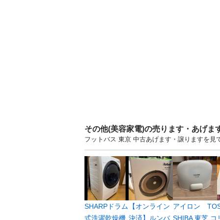
その他(美容家電)の売ります・あげま
フットバス 東京 中古あげます・譲りますを
SHARPドラム
【オンライン
アイロン TO
式洗濯乾燥機
決済】ルンバ
SHIBA 東芝 コ