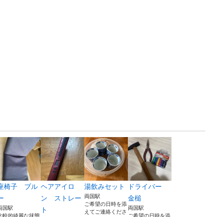
座椅子 ブル
ヘアアイロ
湯飲みセット
ドライバー
両国駅
ー
ン ストレー
金槌
ご希望の日時を添
両国駅
両国駅
ト
えてご連絡くださ
比較的綺麗な状態
ご希望の日時を添