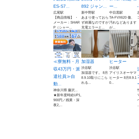
ES-S7...
892 ジャン...
ー...
-
広尾駅
新中野駅
中目黒駅
【商品情報】 ・
あまり使っておら
TA-FVX620 傷、
メーカー：SHAR
ず綺麗なのですが
汚れなどあります
P（シャー...
充電エラーと...
が...
≪寮無料・月
加湿器
ヒーター
渋谷駅
渋谷駅
収43万円・派
加湿器です。 8月
アイリスオーヤマ
遣社員≫自
8.9.10取りにこら
ヒーター 8月8.9.1
れる...
0...
動...
神奈川県 藤沢...
★新年度時給UP1,
900円／残業・深
夜2,...
..