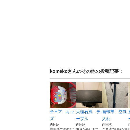
komeko
さんのその他の投稿記事：
チェア キッ
大理石風 テ
自転車 空気
ズ
ーブル
入れ
両国駅
両国駅
両国駅
使用感ご確認くだ
重さがあります！
ご希望の日時を添