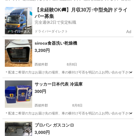
長崎
大村市
大村車両基地駅
美容家電
ヘアドライヤー
【未経験OK🚚】月収30万↑中型免許ドライ
バー募集
完全週休2日で安定転職
ドライバーダイレクト
Ad
siroca食器洗い乾燥機
3,200円
西彼杵郡
8月8日
＊配達ご希望の方はお届け先の場所、車の横付け可否を明記の上お問い合わせ下さい。 ＊
長崎
西彼杵郡
キッチン家電
サッカー日本代表 冷温庫
300円
西彼杵郡
8月8日
＊配達ご希望の方はお届け先の場所、車の横付け可否を明記の上お問い合わせ下さい。 ＊
長崎
西彼杵郡
キッチン家電
プロパン ガスコンロ
3,000円