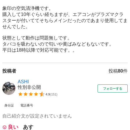
象印の空気清浄機です。

購入して10年ぐらい経ちますが、エアコンがプラズマクラ
スターが付いててそちらメインだったのであまり使用してま
せんでした。

状態として動作は問題無しです。

タバコを吸わないので匂いや黄ばみなどもないです。

投稿者
投稿
80
件
ASHI
性別非公開
フォローする
4.9
(
151
)
身分証
電話番号
自己紹介文が設定されていません
良い
あす