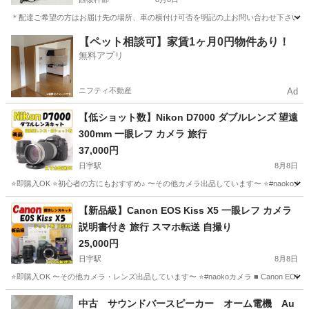
＊配達ご希望の方はお届け先の場所、車の横付け可否を明記の上お問い合わせ下さい。 ＊
長崎
西彼杵郡
キッチン家電
【ペット相談可】家賃1ヶ月0円物件あり！
無料アプリ
ニフティ不動産
Ad
【低ショット数】Nikon D7000 ダブルレンズ 望遠
300mm 一眼レフ カメラ 旅行
37,000円
日宇駅
8月8日
⭐️即購入OK ⭐️初心者の方にもおすすめ♪ 〜その他カメラ出品しています〜 ⭐️#naokoカメラ ■
長崎
佐世保市
日宇駅
カメラ
一眼レフ
【新品級】Canon EOS Kiss X5 一眼レフ カメラ
説明書付き 旅行 スマホ転送 自撮り
25,000円
日宇駅
8月8日
⭐️即購入OK 〜その他カメラ・レンズ出品しています〜 ⭐️#naokoカメラ ■ Canon EOS Kiss X5
長崎
佐世保市
日宇駅
カメラ
EOS Kiss X5
中古 サウンドバースピーカー オーム電機 Au