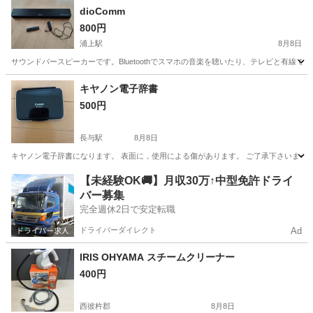
dioComm
800円
浦上駅
8月8日
サウンドバースピーカーです。Bluetoothでスマホの音楽を聴いたり、テレビと有線
長崎
長崎市
浦上駅
オーディオ
キヤノン電子辞書
500円
長与駅
8月8日
キヤノン電子辞書になります。 表面に，使用による傷があります。 ご了承下さいませ
長崎
西彼杵郡
長与駅
その他
【未経験OK🚚】月収30万↑中型免許ドライ
バー募集
完全週休2日で安定転職
ドライバーダイレクト
Ad
IRIS OHYAMA スチームクリーナー
400円
西彼杵郡
8月8日