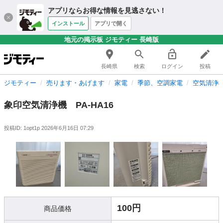
アプリならお得な情報を見逃さない！
インストール
アプリで開く
地元の掲示板 ジモティー 長崎版
長崎県
検索
ログイン
投稿
ジモティー
売ります・あげます
家電
季節、空調家電
空気清浄
象印空気清浄機 PA-HA16
投稿ID: 1opt1p
2026年6月16日 07:29
100円
商品価格