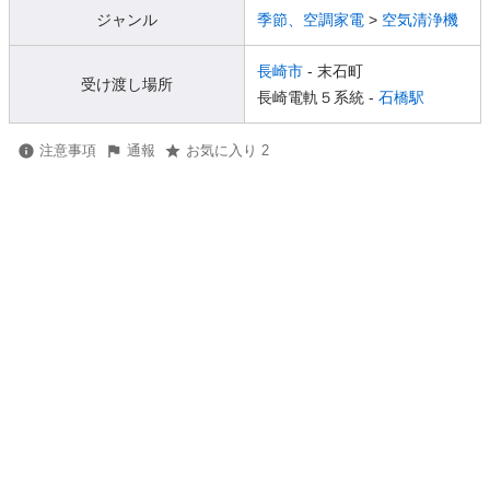
ジャンル
季節、空調家電
>
空気清浄機
長崎市
- 末石町
受け渡し場所
長崎電軌５系統 -
石橋駅
注意事項
通報
お気に入り 2