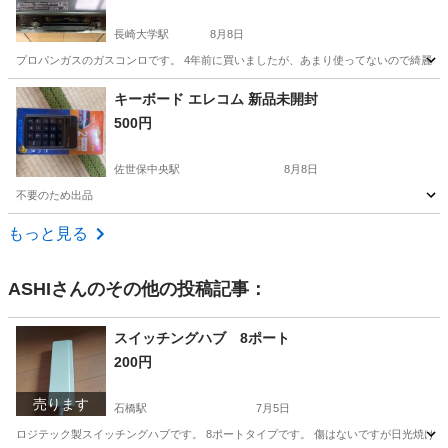
長崎大学駅
8月8日
プロパンガスのガスコンロです。 4年前に買いましたが、あまり使ってないので綺麗な
長崎
長崎市
長崎大学駅
キッチン家電
キーボード エレコム 新品未開封
500円
佐世保中央駅
8月8日
不要のため出品
長崎
佐世保市
佐世保中央駅
その他
エレコム
もっと見る
ASHI
さんのその他の投稿記事：
スイッチングハブ 8ポート
200円
売ります
石橋駅
7月5日
ロジテック製スイッチングハブです。 8ポートタイプです。 傷はないですが日光焼けし