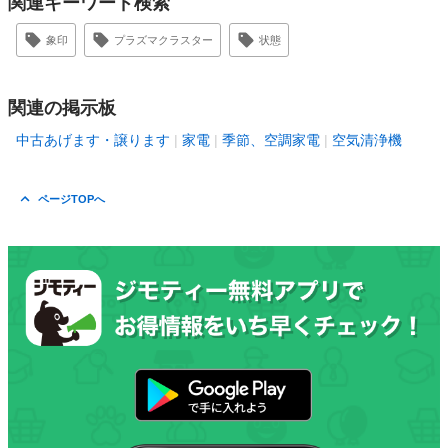
関連キーワード検索
象印
プラズマクラスター
状態
関連の掲示板
中古あげます・譲ります
家電
季節、空調家電
空気清浄機
ページTOPへ