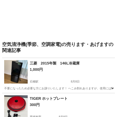
空気清浄機(季節、空調家電)の売ります・あげますの
関連記事
三菱 2015年製 146L冷蔵庫
1,000円
石橋駅
8月8日
不要になったため必要な方にお譲りいたします！ へこみ割れありますが、使用には問
長崎
長崎市
石橋駅
キッチン家電
TIGER ホットプレート
300円
西彼杵郡
8月8日