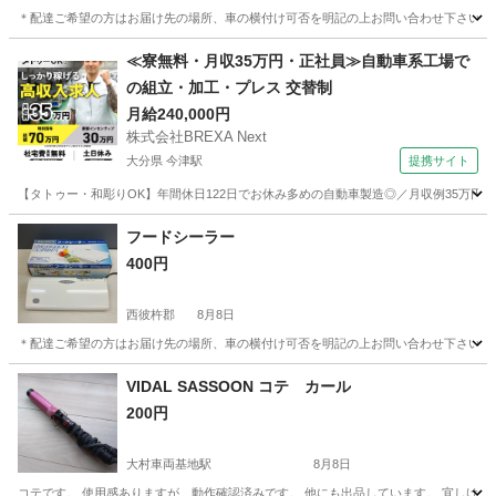
＊配達ご希望の方はお届け先の場所、車の横付け可否を明記の上お問い合わせ下さい。 
長崎
西彼杵郡
生活家電
IRIS
≪寮無料・月収35万円・正社員≫自動車系工場で
の組立・加工・プレス 交替制
月給240,000円
株式会社BREXA Next
大分県 今津駅
提携サイト
【タトゥー・和彫りOK】年間休日122日でお休み多めの自動車製造◎／月収例35万円
大分
中津市
今津駅
その他
フードシーラー
400円
西彼杵郡
8月8日
＊配達ご希望の方はお届け先の場所、車の横付け可否を明記の上お問い合わせ下さい。 
長崎
西彼杵郡
キッチン家電
フードシーラー
VIDAL SASSOON コテ カール
200円
大村車両基地駅
8月8日
コテです。 使用感ありますが、動作確認済みです。 他にも出品しています。 宜しけれ