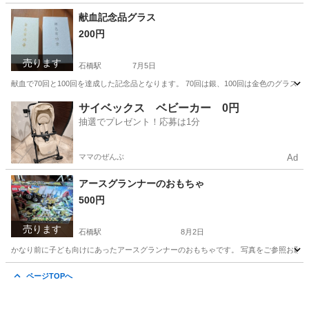
長崎
長崎市
石橋駅
周辺機器
献血記念品グラス
200円
売ります
石橋駅
7月5日
献血で70回と100回を達成した記念品となります。 70回は銀、100回は金色のグラスで
長崎
長崎市
石橋駅
食器
グラス
サイベックス ベビーカー 0円
抽選でプレゼント！応募は1分
ママのぜんぶ
Ad
アースグランナーのおもちゃ
500円
売ります
石橋駅
8月2日
かなり前に子ども向けにあったアースグランナーのおもちゃです。 写真をご参照お願い
長崎
長崎市
石橋駅
パズル
アースグランナー
ページTOPへ