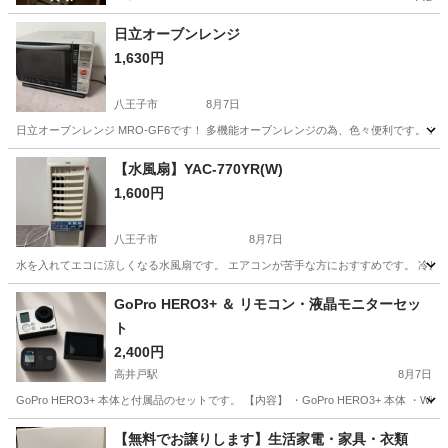
日立オーブンレンジ
1,630円
八王子市
8月7日
日立オーブンレンジ MRO-GF6です！ 多機能オーブンレンジの為、色々便利です。 スペ
東京
八王子市
キッチン家電
MRO
【水風扇】YAC-770YR(W)
1,600円
八王子市
8月7日
水を入れてエコに涼しくなる水風扇です。 エアコンが苦手な方におすすめです。 冷房の
東京
八王子市
季節、空調家電
YAC
GoPro HERO3+ ＆ リモコン・液晶モニターセッ
ト
2,400円
高井戸駅
8月7日
GoPro HERO3+ 本体と付属品のセットです。 【内容】 ・GoPro HERO3+ 本体 ・Wi
東京
杉並区
高井戸駅
カメラ
GoPro
【無料でお譲りします】生活家電・家具・衣類