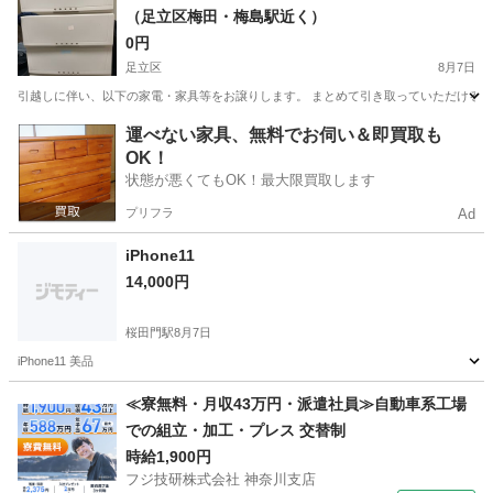
（足立区梅田・梅島駅近く）
0円
足立区
8月7日
引越しに伴い、以下の家電・家具等をお譲りします。 まとめて引き取っていただける方を優
東京
足立区
生活家電
運べない家具、無料でお伺い＆即買取も
OK！
状態が悪くてもOK！最大限買取します
プリフラ
Ad
iPhone11
14,000円
桜田門駅
8月7日
iPhone11 美品
東京
千代田区
桜田門駅
その他
iPhone11
≪寮無料・月収43万円・派遣社員≫自動車系工場
での組立・加工・プレス 交替制
時給1,900円
フジ技研株式会社 神奈川支店