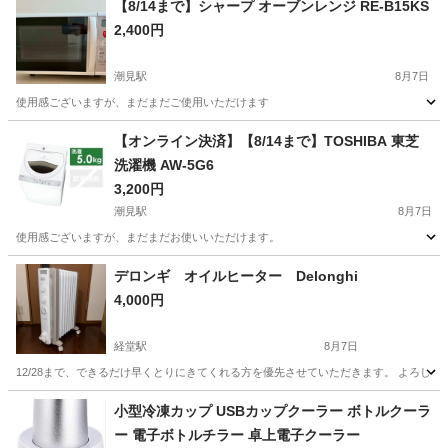
【8/14まで】シャープ オーブンレンジ RE-B15KS
2,400円
潮見駅
8月7日
使用感ございますが、まだまだご使用いただけます
東京
江東区
潮見駅
キッチン家電
【オンライン決済】【8/14まで】TOSHIBA 東芝
洗濯機 AW-5G6
3,200円
潮見駅
8月7日
使用感ございますが、まだまだお使いいただけます。
東京
江東区
潮見駅
生活家電
デロンギ オイルヒーター Delonghi
4,000円
経堂駅
8月7日
12/28まで、できるだけ早くとりにきてくれる方を優先させていただきます。 よろし
東京
世田谷区
経堂駅
季節、空調家電
Delonghi
小型冷凍カップ USBカップクーラー ボトルクーラ
ー 電子ボトルチラー 卓上電子クーラー