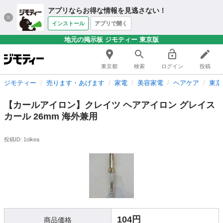
アプリならお得な情報を見逃さない！
インストール
アプリで開く
地元の掲示板 ジモティー 東京版
東京都
検索
ログイン
投稿
ジモティー
売ります・あげます
家電
美容家電
ヘアケア
東京
【カールアイロン】クレイツ ヘアアイロン グレイス
カール 26mm 海外兼用
投稿ID: 1olkea
104円
商品価格