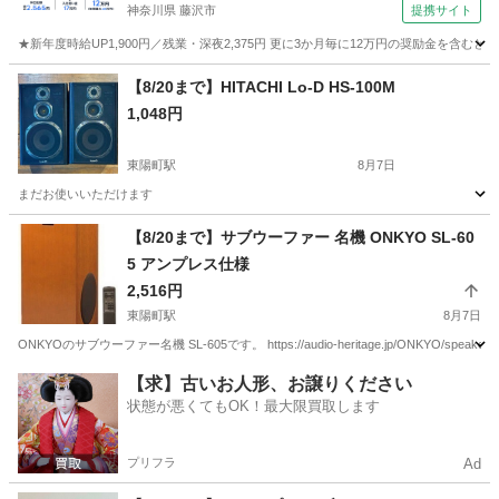
神奈川県 藤沢市
提携サイト
★新年度時給UP1,900円／残業・深夜2,375円 更に3か月毎に12万円の奨励金を含む
神奈川
藤沢市
その他
【8/20まで】HITACHI Lo-D HS-100M
1,048円
東陽町駅
8月7日
まだお使いいただけます
東京
江東区
東陽町駅
オーディオ
HITACHI
【8/20まで】サブウーファー 名機 ONKYO SL-60
5 アンプレス仕様
2,516円
東陽町駅
8月7日
ONKYOのサブウーファー名機 SL-605です。 https://audio-heritage.jp/ONKYO/speaker
東京
江東区
東陽町駅
オーディオ
ウーファー
【求】古いお人形、お譲りください
状態が悪くてもOK！最大限買取します
プリフラ
Ad