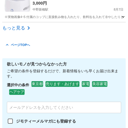
3,000円
中野新橋駅
8月7日
※実物画像4~5 付属のコップに直接飲み物を入れたり、飲料缶を入れて冷やしたりと用途に合
東京
中野区
中野新橋駅
生活家電
もっと見る
ページTOPへ
欲しいモノが見つからなかった方
ご希望の条件を登録するだけで、新着情報をいち早くお届け出来ま
す。
東京都
売ります・あげます
家電
美容家電
選択中の条件
ヘアケア
ジモティーメルマガにも登録する