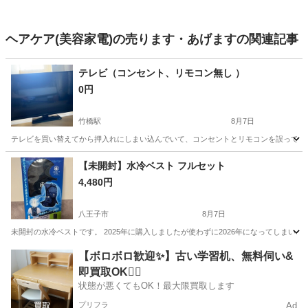
ヘアケア(美容家電)の売ります・あげますの関連記事
テレビ（コンセント、リモコン無し ）
0円
竹橋駅
8月7日
テレビを買い替えてから押入れにしまい込んでいて、コンセントとリモコンを誤って処分
東京
千代田区
竹橋駅
テレビ
【未開封】水冷ベスト フルセット
4,480円
八王子市
8月7日
未開封の水冷ベストです。 2025年に購入しましたが使わずに2026年になってしま
東京
八王子市
季節、空調家電
【ボロボロ歓迎✨】古い学習机、無料伺い&
即買取OK🙆‍♀️
状態が悪くてもOK！最大限買取します
プリフラ
Ad