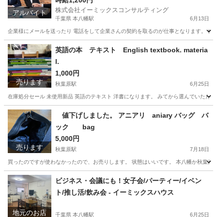
時給1,200円
株式会社イーミックスコンサルティング
アルバイト
千葉県 本八幡駅
6月13日
企業様にメールを送ったり 電話をして企業さんの契約を取るのが仕事となります。 仕
千葉
市川市
本八幡駅
営業事務
外国人
英語の本 テキスト English textbook. materia
l.
1,000円
売ります
秋葉原駅
6月25日
在庫処分セール 未使用新品 英語のテキスト 洋書になります。 みてから選んでいただ
東京
千代田区
秋葉原駅
模型、プラモデル
千葉
市川市
値下げしました。 アニアリ aniary バッグ バ
ック bag
模型、プラモデル
模型
5,000円
売ります
秋葉原駅
7月18日
買ったのですが使わなかったので、お売りします。 状態はいいです。 本八幡か秋葉原
東京
千代田区
秋葉原駅
バッグ
状態
ビジネス・会議にも！女子会/パーティー/イベン
ト/推し活/飲み会 - イーミックスハウス
地元のお店
千葉県 本八幡駅
6月25日