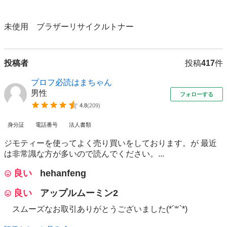
未使用　ブラザーリサイクルトナー
投稿者
投稿
417
件
プロフ必読はまちゃん
男性
フォローする
4.8
(
209
)
身分証
電話番号
法人書類
ジモティーを使ってよく売り買いをしております。が 最近
は非常識な方が多いので読んでください。...
良い
hehanfeng
良い
アップルムーミン2
スムーズなお取引ありがとうございました(*´꒳`*)