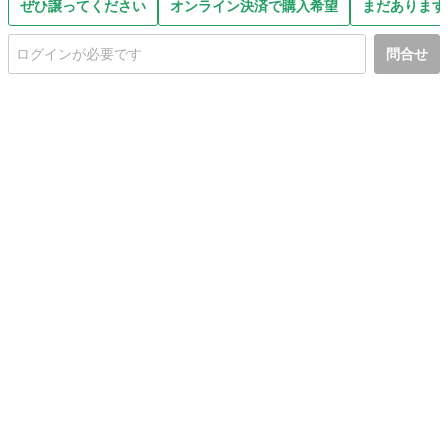
ぜひ譲ってください
オンライン決済で購入希望
まだあります
問合せ
初めての方へ
利用規約
プライバシーポリシー
プライバシー・ステートメント
健全化に資する運用方針
お問い合わせ
運営会社
サイトマップ
ご利用ガイド
フリーワードで探す
PC版で表示
都道府県選択
特定商取引法の表示
利用者情報の外部送信について
© 2011-
2026
Jmty, Inc.