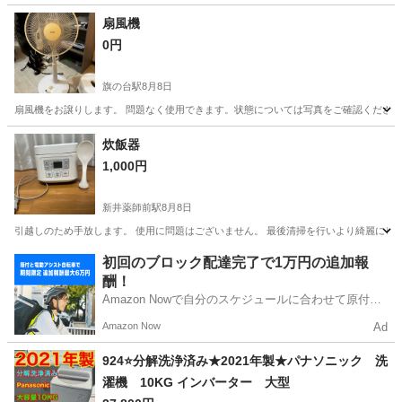
神奈川
藤沢市
その他
扇風機
0円
旗の台駅
8月8日
扇風機をお譲りします。 問題なく使用できます。状態については写真をご確認ください。
東京
大田区
旗の台駅
季節、空調家電
状態
炊飯器
1,000円
新井薬師前駅
8月8日
引越しのため手放します。 使用に問題はございません。 最後清掃を行いより綺麗にし
東京
中野区
新井薬師前駅
キッチン家電
初回のブロック配達完了で1万円の追加報
酬！
Amazon Nowで自分のスケジュールに合わせて原付や
電動アシスト自転車で配達し、報酬を獲得しましょ
Amazon Now
Ad
う！
924⭐️分解洗浄済み★2021年製★パナソニック 洗
濯機 10KG インバーター 大型