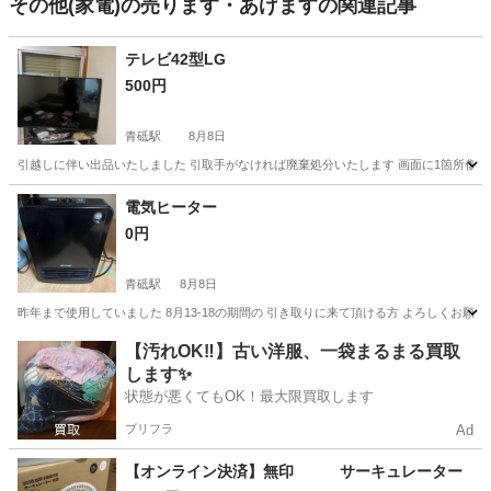
その他(家電)の売ります・あげますの関連記事
テレビ42型LG
500円
青砥駅
8月8日
引越しに伴い出品いたしました 引取手がなければ廃棄処分いたします 画面に1箇所傷があり
東京
葛飾区
青砥駅
テレビ
リモコン
電気ヒーター
0円
青砥駅
8月8日
昨年まで使用していました 8月13-18の期間の 引き取りに来て頂ける方 よろしくお願い
東京
葛飾区
青砥駅
季節、空調家電
ヒーター
【汚れOK‼️】古い洋服、一袋まるまる買取
します✨
状態が悪くてもOK！最大限買取します
プリフラ
Ad
【オンライン決済】無印 サーキュレーター