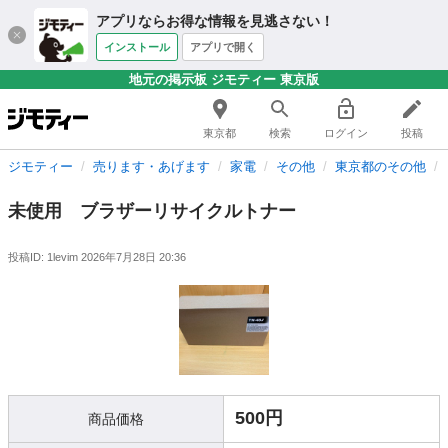
アプリならお得な情報を見逃さない！
インストール
アプリで開く
地元の掲示板 ジモティー 東京版
東京都
検索
ログイン
投稿
ジモティー
売ります・あげます
家電
その他
東京都のその他
未使用 ブラザーリサイクルトナー
投稿ID: 1levim
2026年7月28日 20:36
500円
商品価格