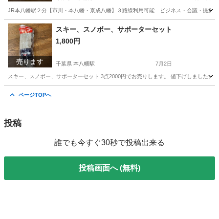
JR本八幡駅２分【市川・本八幡・京成八幡】３路線利用可能 ビジネス・会議・撮影📸/女子
千葉
市川市
本八幡駅
その他
無料
スキー、スノボー、サポーターセット
1,800円
売ります
千葉県 本八幡駅
7月2日
スキー、スノボー、サポーターセット 3点2000円でお売りします。 値下げしました。
千葉
本八幡駅
スキー
スノボー
ページTOPへ
投稿
誰でも今すぐ30秒で投稿出来る
投稿画面へ (無料)