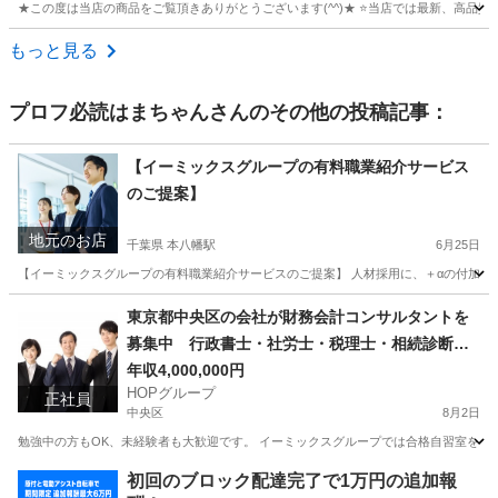
★この度は当店の商品をご覧頂きありがとうございます(^^)★ ⭐️当店では最新、高品質モ
東京
杉並区
南阿佐ケ谷駅
生活家電
インバーター
もっと見る
プロフ必読はまちゃん
さんのその他の投稿記事：
【イーミックスグループの有料職業紹介サービス
のご提案】
地元のお店
千葉県 本八幡駅
6月25日
【イーミックスグループの有料職業紹介サービスのご提案】 人材採用に、＋αの付加価値
千葉
市川市
本八幡駅
その他
東京
台東区
秋葉原駅
東京都中央区の会社が財務会計コンサルタントを
募集中 行政書士・社労士・税理士・相続診断
その他
自習室
士 年収 4,000,000円〜5,500,000円
年収4,000,000円
HOPグループ
正社員
中央区
8月2日
勉強中の方もOK、未経験者も大歓迎です。 イーミックスグループでは合格自習室を１０
東京
中央区
専門職
情報
初回のブロック配達完了で1万円の追加報