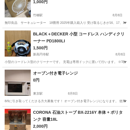
1,000円
竹橋駅
8月8日
無印良品 サーキュレーター 18畳用 2025年購入箱入り 受け取るじきが16、17、19 
東京
千代田区
竹橋駅
季節、空調家電
BLACK＋DECKER 小型 コードレス ハンディクリ
ーナー PD1800LI
1,500円
新高円寺駅
8月8日
小型のコードレス型のクリーナーです。 充電は専用ドックに置いて行います。 ※写真4枚
東京
杉並区
新高円寺駅
生活家電
オーブン付き電子レンジ
0円
東京駅
8月8日
8/9に引き取ってくださる方大募集です！ オーブン付き電子レンジになります。 使用
東京
中央区
東京駅
キッチン家電
オーブン
CORONA 石油ストーブ BX-2216Y 本体 + ポリタ
ンク 容量18L
2,000円