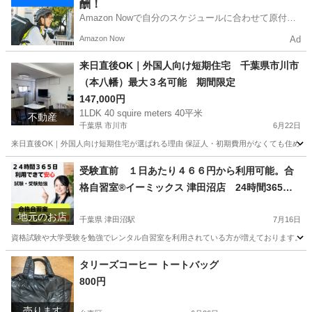
酬！
Amazon Nowで自分のスケジュールに合わせて原付や
電動アシスト自転車で配達し、報酬を獲得しましょ
Amazon Now
Ad
う！
来日直後OK｜外国人向け短期住宅 千葉県市川市
（本八幡）最大３名可能 期間限定
147,000円
1LDK 40 squire meters 40平米
不動産
千葉県 市川市
6月22日
来日直後OK｜外国人向け短期住宅が選ばれる理由 保証人・初期費用がなくても住める“最
千葉
市川市
その他
初期
受験直前 １日あたり４６６円から利用可能。合
格自習室®️イーミックス 津田沼店 24時間365日
ご利用いただけます。試験勉強や資格試験勉強、
地元のお店
高校受験、大学受験
千葉県 津田沼駅
7月16日
資格試験や大学受験を勉強でレンタル自習室を利用されている方が増えております。 ２
千葉
船橋市
津田沼駅
その他
タリーズコーヒー トートバッグ
800円
売ります