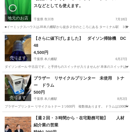
スなどとしても使えます。
地元のお店
千葉県 市川市
7月18日
■イーミックスハウスはJR本八幡駅から徒歩２分のところにある ターミナル駅 ３路線マ
千葉
市川市
その他
マンスリー
【さらに値下げしました】 ダイソン掃除機 DC
48
4,500円
売ります
千葉県 本八幡駅
6月27日
ダイソンボール 中古品です。と手持ちのスイッチが入りませんが 本体のスイッチは入
千葉
市川市
本八幡駅
生活家電
ダイソン
ブラザー リサイクルプリンター 未使用 トナ
ー ドラム
500円
売ります
千葉県 本八幡駅
8月2日
ブラザープリンター リサイクルトナー 1つ500円 複数個あります。 ドラムは1000
千葉
市川市
本八幡駅
プリンター
ブラザー
【週２回・３時間から・在宅勤務可能】 人材
紹介業の営業