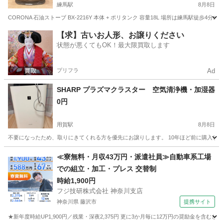
練馬駅
8月8日
CORONA 石油ストーブ BX-2216Y 本体 + ポリタンク 容量18L 場所は練馬駅徒
東京
練馬区
練馬駅
季節、空調家電
CORONA
【求】古いお人形、お譲りください
状態が悪くてもOK！最大限買取します
プリフラ
Ad
SHARP プラズマクラスター 空気清浄機・加湿器
0円
用賀駅
8月8日
不要になったため、取りにきてくれる方を優先にお譲りします。 10年ほど前に購入し
東京
世田谷区
用賀駅
季節、空調家電
≪寮無料・月収43万円・派遣社員≫自動車系工場
での組立・加工・プレス 交替制
時給1,900円
フジ技研株式会社 神奈川支店
神奈川県 藤沢市
提携サイト
★新年度時給UP1,900円／残業・深夜2,375円 更に3か月毎に12万円の奨励金を含む