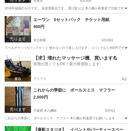
台東区
6月26日
2016年福袋のものです。 未使用新品です。 受け取りは 本八幡か秋葉原で可能です。 
東京
台東区
バッグ
タリーズコーヒー
エーワン 5セットパック チケット用紙
400円
売ります
末広町駅
6月26日
ラベルチケット5パックセット 使わないので差し上げます。 1パックなら400円です。
東京
台東区
末広町駅
就職、資格
DVD
【求】壊れたマッサージ機、買います💪
状態が悪くてもOK！最大限買取します
プリフラ
Ad
これからの季節に ポールスミス マフラー
2,000円
売ります
千葉県 本八幡駅
8月4日
これからの季節に ポールスミス マフラー 本八幡か秋葉原でお願いします
千葉
市川市
本八幡駅
小物
ポールスミス
【撮影スタジオ】 イベントやパーティースペー