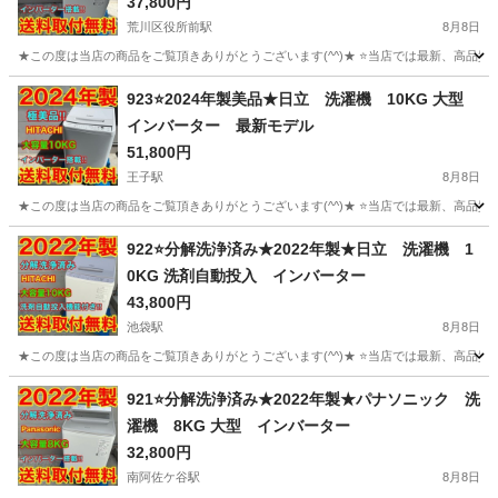
37,800円
荒川区役所前駅
8月8日
★この度は当店の商品をご覧頂きありがとうございます(^^)★ ⭐️当店では最新、高品質モ
東京
荒川区
荒川区役所前駅
生活家電
インバーター
923⭐️2024年製美品★日立 洗濯機 10KG 大型
インバーター 最新モデル
51,800円
王子駅
8月8日
★この度は当店の商品をご覧頂きありがとうございます(^^)★ ⭐️当店では最新、高品質モ
東京
北区
王子駅
生活家電
インバーター
922⭐️分解洗浄済み★2022年製★日立 洗濯機 1
0KG 洗剤自動投入 インバーター
43,800円
池袋駅
8月8日
★この度は当店の商品をご覧頂きありがとうございます(^^)★ ⭐️当店では最新、高品質モ
東京
豊島区
池袋駅
生活家電
インバーター
921⭐️分解洗浄済み★2022年製★パナソニック 洗
濯機 8KG 大型 インバーター
32,800円
南阿佐ケ谷駅
8月8日