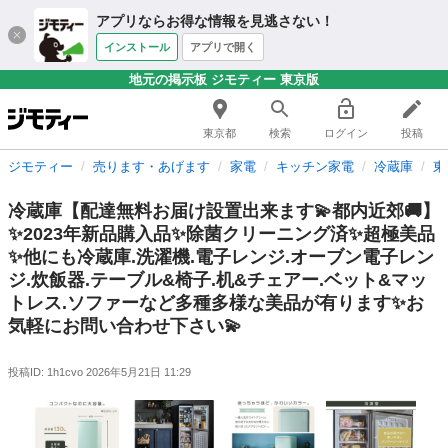
アプリならお得な情報を見逃さない！
インストール
アプリで開く
地元の掲示板 ジモティー 東京版
東京都
検索
ログイン
投稿
ジモティー
売ります・あげます
家電
キッチン家電
冷蔵庫
東
冷蔵庫【配達無料お届け設置出来ます💫都内近郊🚚】
✨2023年新品購入品✨除菌クリーニング済✨超極美品
✨他にも冷蔵庫.洗濯機.電子レンジ.オーブン電子レン
ジ.炊飯器.テーブル&椅子.机&チェアー.ベット&マッ
トレス.ソファーなど多種多様な美品が有ります✨お
気軽にお問い合わせ下さい💫
投稿ID: 1h1cvo
2026年5月21日 11:29