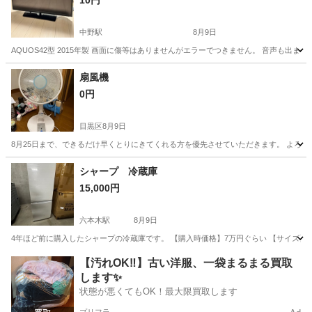
10円
中野駅
8月9日
AQUOS42型 2015年製 画面に傷等はありませんがエラーでつきません。 音声も出
東京
中野区
中野駅
テレビ
扇風機
0円
目黒区
8月9日
8月25日まで、できるだけ早くとりにきてくれる方を優先させていただきます。 よろ
東京
目黒区
季節、空調家電
シャープ 冷蔵庫
15,000円
六本木駅
8月9日
4年ほど前に購入したシャープの冷蔵庫です。 【購入時価格】7万円ぐらい 【サイズ】縦：
東京
港区
六本木駅
キッチン家電
【汚れOK‼️】古い洋服、一袋まるまる買取
します✨
状態が悪くてもOK！最大限買取します