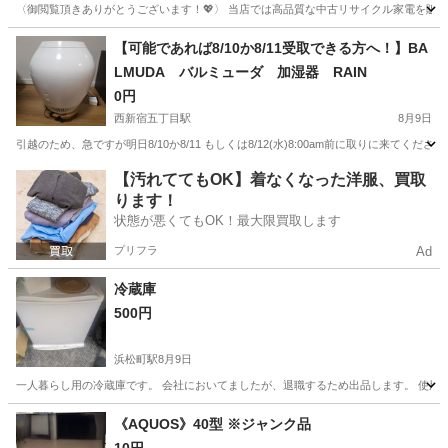
〈御閲覧頂きありがとうございます！💖〉 当店では高品質な中古リサイクル家電を販売し
東京
豊島区
キッチン家電
神奈川
横浜市
キッチン家電
【可能であれば8/10か8/11受取できる方へ！】BA
LMUDA バルミューダ 加湿器 RAIN
商品
0円
西新宿五丁目駅
8月9日
引越のため、急ですが明日8/10か8/11 もしくは8/12(水)8:00am前に取りに来
東京
渋谷区
西新宿五丁目駅
季節、空調家電
【汚れててもOK】着なくなった洋服、買取
ります！
状態が悪くてもOK！最大限買取します
プリフラ
Ad
冷蔵庫
500円
浜松町駅
8月9日
一人暮らし用の冷蔵庫です。 会社においてましたが、退職するため出品します。 使用は
東京
港区
浜松町駅
キッチン家電
会社
《AQUOS》40型 ※ジャンク品