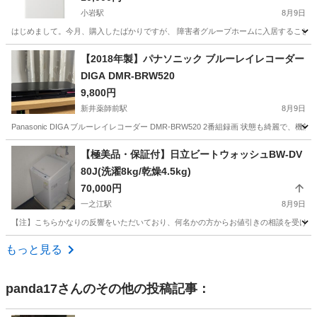
小岩駅
8月9日
はじめまして。今月、購入したばかりですが、 障害者グループホームに入居することになったので
東京
江戸川区
小岩駅
キッチン家電
【2018年製】パナソニック ブルーレイレコーダー
DIGA DMR-BRW520
9,800円
新井薬師前駅
8月9日
Panasonic DIGA ブルーレイレコーダー DMR-BRW520 2番組録画 状態も綺
東京
中野区
新井薬師前駅
映像プレーヤー、レコーダー
【極美品・保証付】日立ビートウォッシュBW-DV
80J(洗濯8kg/乾燥4.5kg)
70,000円
一之江駅
8月9日
【注】こちらかなりの反響をいただいており、何名かの方からお値引きの相談を受けてお
東京
江戸川区
一之江駅
生活家電
もっと見る
panda17
さんのその他の投稿記事：