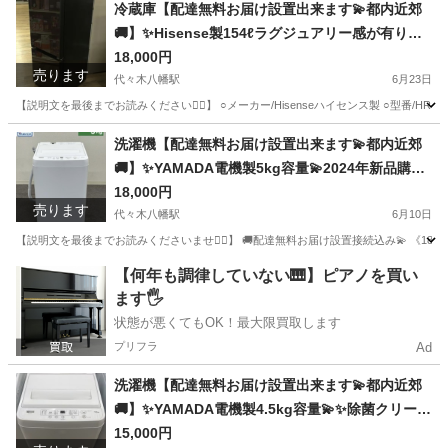
冷蔵庫【配達無料お届け設置出来ます💫都内近郊
🚚】✨Hisense製154ℓラグジュアリー感が有り✨
センス抜群です✨除菌クリーニング済✨極美品✨他
18,000円
売ります
にも冷蔵庫.洗濯機.電子レンジ.オーブン電子レン
代々木八幡駅
6月23日
ジ.炊飯器.テーブル&椅子.机&チェアー.ベット&マ
【説明文を最後までお読みください🙇‍♂️】 ○メーカー/Hisenseハイセンス製 ○型番/H
ットレス.ソファーなど多種多様な美品が有ります
東京
渋谷区
代々木八幡駅
キッチン家電
届け
洗濯機【配達無料お届け設置出来ます💫都内近郊
✨お気軽にお問い合わせ下さい💫
🚚】✨YAMADA電機製5kg容量💫2024年新品購入
品✨除菌クリーニング済✨超極美品✨他にも冷蔵
18,000円
売ります
庫.洗濯機.電子レンジ.オーブン電子レンジ.炊飯器.
代々木八幡駅
6月10日
テーブル&椅子.机&チェアー.ベット&マットレス.
【説明文を最後までお読みくださいませ🙇‍♀️】 🚚配達無料お届け設置接続込み💫 《18000円》 
ドレッサーなど多種多様な美品が有ります✨お気
東京
渋谷区
代々木八幡駅
生活家電
届け
【何年も調律していない🎹】ピアノを買い
軽にお問い合わせ下さい💫
ます🖐️
状態が悪くてもOK！最大限買取します
プリフラ
Ad
洗濯機【配達無料お届け設置出来ます💫都内近郊
🚚】✨YAMADA電機製4.5kg容量💫✨除菌クリーニ
ング済✨極美品✨他にも冷蔵庫.洗濯機.電子レンジ.
15,000円