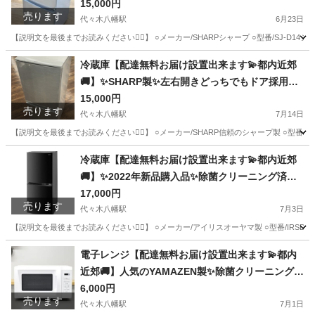
美品✨他にも冷蔵庫.洗濯機.電子レンジ.オーブン電
15,000円
売ります
子レンジ.炊飯器.テーブル&椅子.机&チェアー.ベッ
代々木八幡駅
6月23日
ト&マットレス.ドレッサーなど多種多様な美品が
【説明文を最後までお読みください🙇‍♂️】 ○メーカー/SHARPシャープ ○型番/SJ-D
有ります✨お気軽にお問い合わせ下さい💫
東京
渋谷区
代々木八幡駅
キッチン家電
届け
冷蔵庫【配達無料お届け設置出来ます💫都内近郊
🚚】✨SHARP製✨左右開きどっちでもドア採用💫
除菌クリーニング済の極美品✨他にも冷蔵庫.洗濯
15,000円
売ります
機.電子レンジ.オーブン電子レンジ.炊飯器.テーブ
代々木八幡駅
7月14日
ル&椅子.机&チェアー.ベット&マットレス.ドレッ
【説明文を最後までお読みください🙇‍♂️】 ○メーカー/SHARP信頼のシャープ製 ○型番/
サーなど多種多様な美品が有ります✨お気軽にお
東京
渋谷区
代々木八幡駅
キッチン家電
届け
冷蔵庫【配達無料お届け設置出来ます💫都内近郊
問い合わせ下さい💫
🚚】✨2022年新品購入品✨除菌クリーニング済の
超極美品✨他にも冷蔵庫.洗濯機.電子レンジ.オーブ
17,000円
売ります
ン電子レンジ.炊飯器.テーブル&椅子.机&チェアー.
代々木八幡駅
7月3日
ベット&マットレス.ドレッサーなど多種多様な美
【説明文を最後までお読みください🙇‍♂️】 ○メーカー/アイリスオーヤマ製 ○型番/IRSD-14
品が有ります✨お気軽にお問い合わせ下さい💫
東京
渋谷区
代々木八幡駅
キッチン家電
届け
電子レンジ【配達無料お届け設置出来ます💫都内
近郊🚚】人気のYAMAZEN製✨除菌クリーニング済
み✨2025年製✨他にも冷蔵庫.洗濯機.電子レンジ.
6,000円
売ります
オーブン電子レンジ.炊飯器.テーブル&椅子.机&チ
代々木八幡駅
7月1日