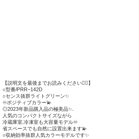
【説明文を最後までお読みください🙇‍♂️】

○型番/PRR−142D

○センス抜群ライトグリーン✨

♾️ポジティブカラー💫

◎2023年新品購入品の極美品✨.

人気のコンパクトサイズながら

冷蔵庫室.冷凍室も大容量モデル♾️

省スペースでも自然に設置出来ます💫

○収納効率抜群人気カラーモデルです✨
