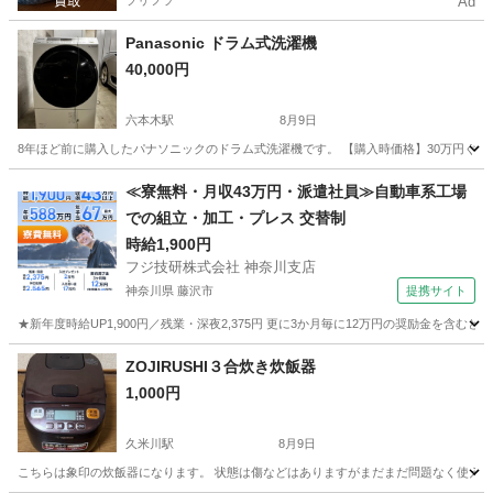
プリフラ
Ad
Panasonic ドラム式洗濯機
40,000円
六本木駅
8月9日
8年ほど前に購入したパナソニックのドラム式洗濯機です。 【購入時価格】30万円ぐらい 
東京
港区
六本木駅
生活家電
≪寮無料・月収43万円・派遣社員≫自動車系工場
での組立・加工・プレス 交替制
時給1,900円
フジ技研株式会社 神奈川支店
神奈川県 藤沢市
提携サイト
★新年度時給UP1,900円／残業・深夜2,375円 更に3か月毎に12万円の奨励金を含む
神奈川
藤沢市
その他
ZOJIRUSHI３合炊き炊飯器
1,000円
久米川駅
8月9日
こちらは象印の炊飯器になります。 状態は傷などはありますがまだまだ問題なく使えます