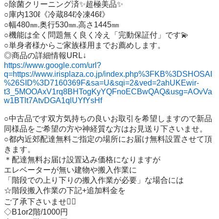
○除菌クリーニング済✨超極美品✨

○庫内130ℓ《冷蔵84ℓ冷凍46ℓ》　

○幅480㎜.奥行530㎜.高さ1445㎜

○機能は全く問題無く良く冷え「完動保証付」です💫

○単身者様からご家族様用までお薦めします。

https://www.google.com/url?
q=https://www.irisplaza.co.jp/index.php%3FKB%3DSHOSAI
%26SID%3D7160369F&sa=U&sqi=2&ved=2ahUKEwir-
t3_5MOOAxV1rq8BHTogKyYQFnoECBwQAQ&usg=AOvVa
w1BTlt7AtvDGA1qlUYfYsHf
○中古品です双方気持ちの良いお取引を希望しますので新品
同様品をご希望の方や神経質な方はお見送り下さいませ。

○都内近郊配達無料ご指定の場所にお届け無料設置させて頂
きます。

＊配達無料お届け設置込み価格になりますが

エレベーターが無い建物や搬入作業に

「階段での上り下りの搬入作業が必要」な場合には

☆階段搬入作業の下記+追加料金を

ご了承下さいませ🙇‍♂️

◇B1or2階/1000円
