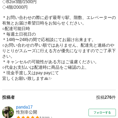
◇B2or3階/1500円

◇4階/2000円

＊お問い合わせの際に必ず最寄り駅、階数、エレベーターの
有無とお届け希望日時をお知らせください。

○配達可能日時

＊毎週土日祝日の

＊14時〜24時の間で応相談にてお届け出来ます。

○お問い合わせの早い順ではありません、配達先と連絡のや
りとりがスムーズに行える方が優先になりますのでご了承下
さい。

＊キャンセルの可能性がある方はご遠慮ください。

○代金お支払いは配達時に商品をご確認の上、

＊現金手渡し又はpay payにて

宜しくお願い致します🙏✨
投稿者
投稿
276
件
panda17
性別非公開
フォローする
5.0
(
999..
)