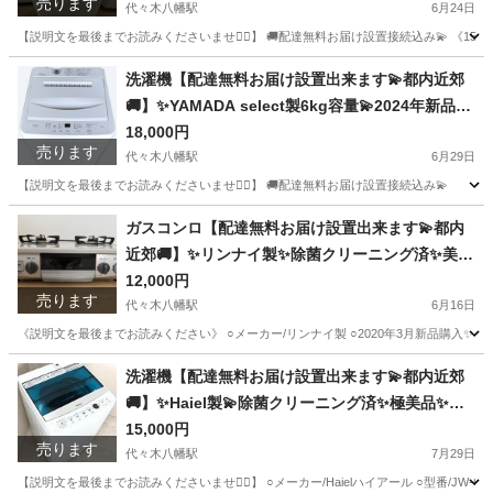
売ります
オーブン電子レンジ.炊飯器.テーブル&椅子.机&チ
代々木八幡駅
6月24日
ェアー.ベット&マットレス.ドレッサーなど多種多
【説明文を最後までお読みくださいませ🙇‍♀️】 🚚配達無料お届け設置接続込み💫 《15000円》 
様な美品が有ります✨お気軽にお問い合わせ下さ
東京
渋谷区
代々木八幡駅
生活家電
届け
洗濯機【配達無料お届け設置出来ます💫都内近郊
い💫
🚚】✨YAMADA select製6kg容量💫2024年新品購
入品✨除菌クリーニング済✨超極美品✨他にも冷蔵
18,000円
売ります
庫.洗濯機.電子レンジ.オーブン電子レンジ.炊飯器.
代々木八幡駅
6月29日
テーブル&椅子.机&チェアー.ベット&マットレス.
【説明文を最後までお読みくださいませ🙇‍♀️】 🚚配達無料お届け設置接続込み💫 《180
ドレッサーなど多種多様な美品が有ります✨お気
東京
渋谷区
代々木八幡駅
生活家電
届け
ガスコンロ【配達無料お届け設置出来ます💫都内
軽にお問い合わせ下さい💫
近郊🚚】✨リンナイ製✨除菌クリーニング済✨美品
✨除菌クリーニング済み✨極美品✨他にも冷蔵庫．
12,000円
売ります
洗濯機．電子レンジ.オーブン電子レンジ.炊飯器.
代々木八幡駅
6月16日
テーブル&椅子.机&チェアー.ベット&マットレス.
《説明文を最後までお読みください》 ○メーカー/リンナイ製 ○2020年3月新品購入✨ ○
ドレッサーなど多種多用な美品の在庫有ります✨
東京
渋谷区
代々木八幡駅
その他
除菌
洗濯機【配達無料お届け設置出来ます💫都内近郊
お気軽にお問い合わせ下さい
🚚】✨Haiel製💫除菌クリーニング済✨極美品✨他
にも冷蔵庫.洗濯機.電子レンジ.オーブン電子レン
15,000円
売ります
ジ.炊飯器.テーブル&椅子.机&チェアー.ベット&マ
代々木八幡駅
7月29日
ットレス.ドレッサーなど多種多様な美品が有りま
【説明文を最後までお読みくださいませ🙇‍♀️】 ○メーカー/Haielハイアール ○型番/JW-