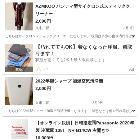
東京
東村山市
久米川駅
キッチン家電
AZMKOO ハンディ型サイクロン式スティックク
リーナー
2,000円
久米川駅
8月9日
こちらはサイクロンスティッククリーナーになります。 状態は多少の傷や汚れ等はあるか
東京
東村山市
久米川駅
生活家電
【汚れててもOK】着なくなった洋服、買取
ります！
状態が悪くてもOK！最大限買取します
プリフラ
Ad
2022年製シャープ 加湿空気清浄機
2,000円
久米川駅
8月9日
こちらは2022年製シャープ加湿空気清浄機になります。 状態などは傷や汚れ等は少な
東京
東村山市
久米川駅
季節、空調家電
【オンライン決済】日時指定🈯️Panasonic 2020年
製 冷蔵庫 138l NR-B14CW 右開き✨️
10,000円