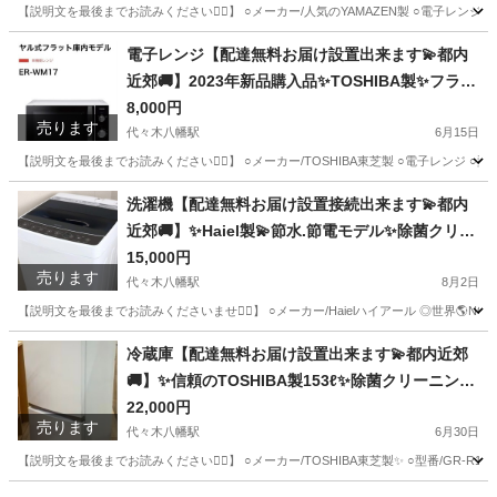
ェアー.ベット&マットレス.ドレッサーなど多種多
【説明文を最後までお読みください🙇‍♂️】 ○メーカー/人気のYAMAZEN製 ○電子レンジ ○型
様な美品が有ります✨お気軽にお問い合わせ下さ
東京
渋谷区
代々木八幡駅
キッチン家電
届け
電子レンジ【配達無料お届け設置出来ます💫都内
い💫
近郊🚚】2023年新品購入品✨TOSHIBA製✨フラッ
トテーブル💫全国Hzフリー仕様✨除菌クリーニン
8,000円
売ります
グ済み✨極美品✨他にも冷蔵庫.洗濯機.電子レンジ.
代々木八幡駅
6月15日
オーブン電子レンジ.炊飯器.テーブル&椅子.机&チ
【説明文を最後までお読みください🙇‍♂️】 ○メーカー/TOSHIBA東芝製 ○電子レンジ ○型番/
ェアー.ベット&マットレス.ドレッサーなど多種多
東京
渋谷区
代々木八幡駅
キッチン家電
届け
洗濯機【配達無料お届け設置接続出来ます💫都内
様な美品が有ります✨お気軽にお問い合わせ下さ
近郊🚚】✨Haiel製💫節水.節電モデル✨除菌クリー
い💫
ニング済✨極美品✨他にも冷蔵庫.洗濯機.電子レン
15,000円
売ります
ジ.オーブン電子レンジ.炊飯器.テーブル&椅子.机&
代々木八幡駅
8月2日
チェアー.ベット&マットレス.ドレッサーなど多種
【説明文を最後までお読みくださいませ🙇‍♀️】 ○メーカー/Haielハイアール ◎世界🌎NO1シェ
多様な美品が有ります✨お気軽にお問い合わせ下
東京
渋谷区
代々木八幡駅
生活家電
届け
冷蔵庫【配達無料お届け設置出来ます💫都内近郊
さい💫
🚚】✨信頼のTOSHIBA製153ℓ✨除菌クリーニング
済✨超極美品✨他にも冷蔵庫.洗濯機.電子レンジ.オ
22,000円
売ります
ーブン電子レンジ.炊飯器.テーブル&椅子.机&チェ
代々木八幡駅
6月30日
アー.ベット&マットレス.ソファーなど多種多様な
【説明文を最後までお読みください🙇‍♂️】 ○メーカー/TOSHIBA東芝製✨ ○型番/GR-
美品が有ります✨お気軽にお問い合わせ下さい💫
東京
渋谷区
代々木八幡駅
キッチン家電
届け