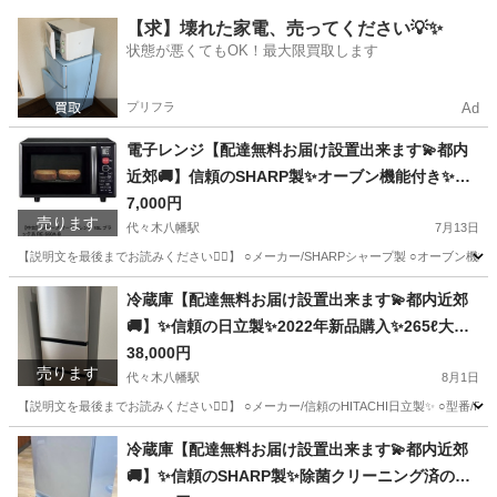
す✨お気軽にお問い合わせ下さい💫
東京
渋谷区
代々木八幡駅
生活家電
届け
【求】壊れた家電、売ってください💡✨
状態が悪くてもOK！最大限買取します
プリフラ
Ad
電子レンジ【配達無料お届け設置出来ます💫都内
近郊🚚】信頼のSHARP製✨オーブン機能付き✨除
菌クリーニング済み✨美品✨他にも冷蔵庫.洗濯機.
7,000円
売ります
電子レンジ.オーブン電子レンジ.炊飯器.テーブル&
代々木八幡駅
7月13日
椅子.机&チェアー.ベット&マットレス.ドレッサー
【説明文を最後までお読みください🙇‍♂️】 ○メーカー/SHARPシャープ製 ○オーブン機能付き
など多種多様な美品が有ります✨お気軽にお問い
東京
渋谷区
代々木八幡駅
キッチン家電
オーブン
冷蔵庫【配達無料お届け設置出来ます💫都内近郊
合わせ下さい💫
🚚】✨信頼の日立製✨2022年新品購入✨265ℓ大容
量💫❄️極美品✨除菌クリーニング済品✨他にも冷蔵
38,000円
売ります
庫.洗濯機.電子レンジ.オーブン電子レンジ.炊飯器.
代々木八幡駅
8月1日
テーブル&椅子.机&チェアー.ベット&マットレス.
【説明文を最後までお読みください🙇‍♂️】 ○メーカー/信頼のHITACHI日立製✨ ○型番/R
ドレッサーなど多種多様な美品が有ります✨お気
東京
渋谷区
代々木八幡駅
キッチン家電
届け
冷蔵庫【配達無料お届け設置出来ます💫都内近郊
軽にお問い合わせ下さい💫
🚚】✨信頼のSHARP製✨除菌クリーニング済の極