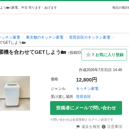
家電で生活を快適に！冷蔵庫＆洗濯機を合わせてGETしよう🏡 (家電のらくだ屋) 世田谷のキッチン家電の中古あげます・譲ります｜ジモティーで不用品の処分
中古
売ります・あげます
地元の掲示
キッチン家電
東京都のキッチン家電
世田谷区のキッチン家電
GETしよう🏡
機を合わせてGETしよう🏡
（投稿ID
7
お気に入り登録
作成
2026年7月31日 14:46
価格
12,800円
ジャンル
キッチン家電
受け渡し場所
世田谷区
投稿者にメールで問い合わせ
※問い合わせは会員登録とログイン必須です
違反を報告
注意事項