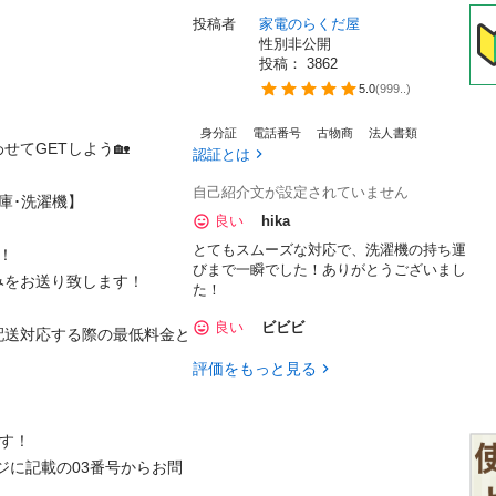
投稿者
家電のらくだ屋
性別非公開
投稿： 
3862
5.0
(
999..
)
身分証
電話番号
古物商
法人書類
ETしよう🏡

認証とは
自己紹介文が設定されていません
洗濯機】

良い
hika
とてもスムーズな対応で、洗濯機の持ち運


びまで一瞬でした！ありがとうございまし
お送り致します！

た！
良い
ビビビ
配送対応する際の最低料金と
評価をもっと見る
！

ジに記載の03番号からお問