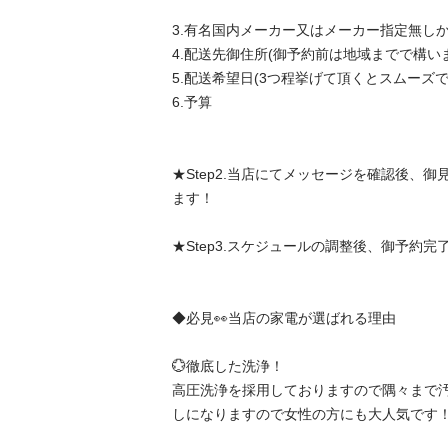
3.有名国内メーカー又はメーカー指定無しか
4.配送先御住所(御予約前は地域までで構いませ
5.配送希望日(3つ程挙げて頂くとスムーズです)
6.予算

★Step2.当店にてメッセージを確認後、
ます！

★Step3.スケジュールの調整後、御予約完了！
◆必見👀当店の家電が選ばれる理由

💮徹底した洗浄！

高圧洗浄を採用しておりますので隅々まで
しになりますので女性の方にも大人気です！
