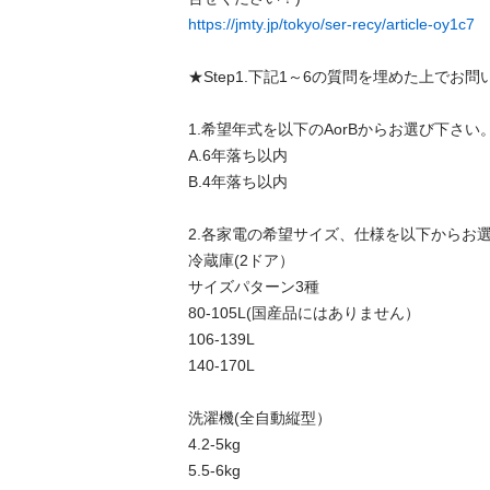
https://jmty.jp/tokyo/ser-recy/article-oy1c7
★Step1.下記1～6の質問を埋めた上でお問い
1.希望年式を以下のAorBからお選び下さい。
A.6年落ち以内

B.4年落ち以内

2.各家電の希望サイズ、仕様を以下からお選び
冷蔵庫(2ドア）

サイズパターン3種

80-105L(国産品にはありません）

106-139L

140-170L

洗濯機(全自動縦型）

4.2-5kg

5.5-6kg
