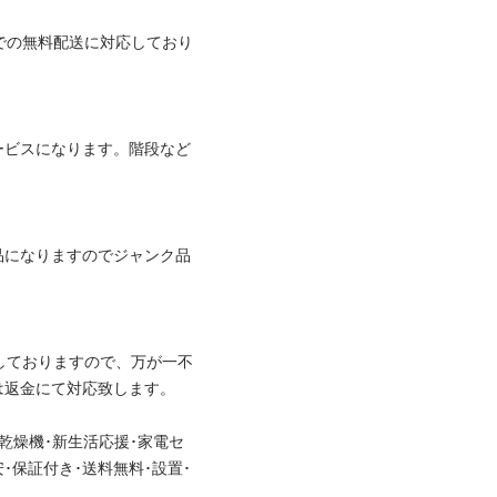
での無料配送に対応しており
ービスになります。階段など
品になりますのでジャンク品
しておりますので、万が一不
金にて対応致します。

･乾燥機･新生活応援･家電セ
安･保証付き･送料無料･設置･