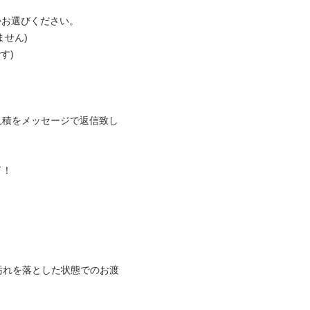
お選びください。

ん)



御見積をメッセージで返信致し


汚れを落とした状態でのお渡
