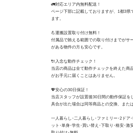
🚛対応エリア内無料配送！

ページ下部に記載しておりますが、1都3県
ます。

💪運搬設置取り付け無料！

付属品で賄える範囲での取り付けまでがサ
がある物件の方も安心です。

🔌入念な動作チェック！

当店の商品は全て動作チェックを終えた商
がお手元に届くことはありません。

💖安心の30日保証！

当店スタッフが設置後30日間の動作保証を
具合が出た場合は同等商品との交換、または返
一人暮らし･二人暮らし･ファミリー･2ドア
ット･単身･学生･買い替え･下取り･格安･激
取り付け･無料
