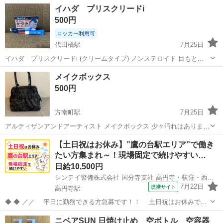
イハダ プリスクリードi
500円
ロッカー利用可
代田橋駅
7月25日
イハダ プリスクリードi (クリームタイプ) ノンステロイド 目もとの
かゆみ・かぶれに効く 顔の肌トラブル治療薬 1度のみ使用しました 定
東京
杉並区
代田橋駅
フェイスケア
メイクボックス
価本体990円（税込）※ ／6g
500円
方南町駅
7月25日
アルティザンアンドアーティスト メイクボックス 少々汚れはありま
す。 場所は丸の内線方南町駅より徒歩10程度 済美公園でのお渡しとな
東京
杉並区
方南町駅
コスメ/ヘルスケア
ボックス
【土日祝はお休み】”鷹の台駅エリア”で働き
ります 〒166-0013 東京都杉並区堀ノ内１丁目２７−４０ 複数点のお取
たい方集まれ～！現場固定で続けやすい…
り引き、早...
日給10,500円
シンテイ警備株式会社 国分寺支社 高円寺・荻窪・西荻窪(37)エリア/A3203200124
7月22日
提携サイト
高円寺駅
◆ ◆ ／／ 平日に勤務できる方急募です！！ 土日祝はお休みで
す！ 今回の募集エリアは…「鷹の台駅エリア」★ 現場固定なの
東京
杉並区
高円寺駅
警備員
ニベアSUN 日焼け止め 空ボトル 空容器
で、続けやすい♪♪ ＼＼ 『シフトが削られた…』 『思うように稼げな