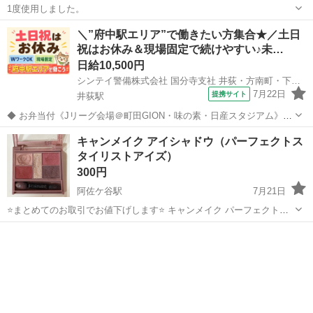
1度使用しました。
東京
杉並区
永福町駅
コスメ/ヘルスケア
化粧水
＼”府中駅エリア”で働きたい方集合★／土日
祝はお休み＆現場固定で続けやすい♪未…
日給10,500円
シンテイ警備株式会社 国分寺支社 井荻・方南町・下井草(33)エリア/A3203200124
7月22日
提携サイト
井荻駅
◆ お弁当付《Jリーグ会場＠町田GION・味の素・日産スタジアム》で
働こう ◆ サッカーリーグの試合会場で警備をお任せ◎ 頑張る選手や
東京
杉並区
井荻駅
警備員
キャンメイク アイシャドウ（パーフェクトス
熱いサッカーファンたちと一緒に 熱気を感じながら 感動の瞬間を見届
タイリストアイズ）
けられるチャンスかも！...
300円
阿佐ケ谷駅
7月21日
⭐️まとめてのお取引でお値下げします⭐️ キャンメイク パーフェクトス
タイリストアイズ 14 アンティークルビー 上品で大人っぽいクラシッ
東京
杉並区
阿佐ケ谷駅
メイクアップ
キャンメイク
クカラーです。 ブルベ向けのアイテムです。 左上のベースカラーのみ
やや減っていま...