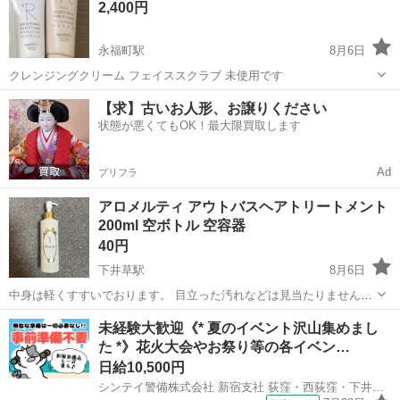
2,400円
永福町駅
8月6日
クレンジングクリーム フェイススクラブ 未使用です
東京
杉並区
永福町駅
コスメ/ヘルスケア
ソープ
【求】古いお人形、お譲りください
状態が悪くてもOK！最大限買取します
Ad
プリフラ
アロメルティ アウトバスヘアトリートメント
200ml 空ボトル 空容器
40円
下井草駅
8月6日
中身は軽くすすいでおります。 目立った汚れなどは見当たりません。
サイズ 高さ 18cm 直径 4.7cm
東京
杉並区
下井草駅
ヘアケア
容器
未経験大歓迎《* 夏のイベント沢山集めまし
た *》花火大会やお祭り等の各イベン…
日給10,500円
シンテイ警備株式会社 新宿支社 荻窪・西荻窪・下井草(18)エリア/A3203200140