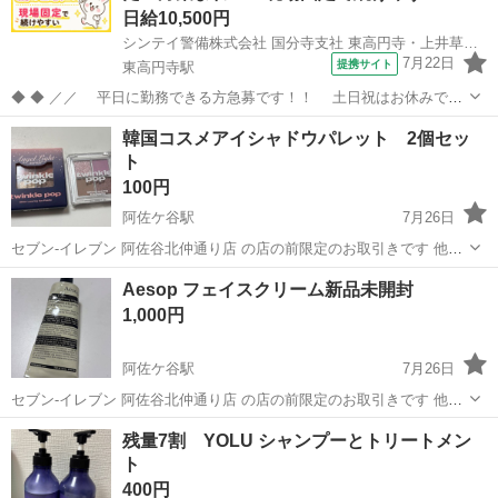
日給10,500円
シンテイ警備株式会社 国分寺支社 東高円寺・上井草・久我山(37)エリア/A3203200124
7月22日
提携サイト
東高円寺駅
◆ ◆ ／／ 平日に勤務できる方急募です！！ 土日祝はお休みで
す！ 今回の募集エリアは…「鷹の台駅エリア」★ 現場固定なの
東京
杉並区
東高円寺駅
警備員
韓国コスメアイシャドウパレット 2個セッ
で、続けやすい♪♪ ＼＼ 『シフトが削られた…』 『思うように稼げな
ト
い…』 ということは...
100円
阿佐ケ谷駅
7月26日
セブン-イレブン 阿佐谷北仲通り店 の店の前限定のお取引きです 他の
場所は不可です。 取引時間は、プロフィール記載あります よろしくお
東京
杉並区
阿佐ケ谷駅
メイクアップ
韓国コスメ
Aesop フェイスクリーム新品未開封
願い申し上げます。 CLIOの姉妹ブランド、Twinkle popの アイ...
1,000円
阿佐ケ谷駅
7月26日
セブン-イレブン 阿佐谷北仲通り店 の店の前限定のお取引きです 他の
場所は不可です。 取引時間は、プロフィール記載あります よろしくお
東京
杉並区
阿佐ケ谷駅
スキンケア
Aesop
残量7割 YOLU シャンプーとトリートメン
願い申し上げます。 新品なのでアルミ開けていません イソップのクリ
ト
ームです
400円