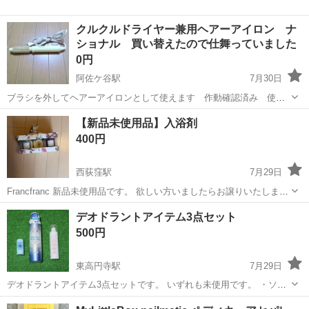
クルクルドライヤー兼用ヘアーアイロン ナ
ショナル 買い替えたので仕舞っていました
0円
阿佐ケ谷駅
7月30日
ブラシを外してヘアーアイロンとして使えます 作動確認済み 使用
感有り 写真参照確認判断してください神経質な方は良く考えてくださ
東京
杉並区
阿佐ケ谷駅
ヘアケア
ナショナル
【新品未使用品】入浴剤
い ノーリターン 家の近所で受け渡し出来る方に
400円
西荻窪駅
7月29日
Francfranc 新品未使用品です。 欲しい方いましたらお譲りいたしま
す。
東京
杉並区
西荻窪駅
ボディケア
デオドラントアイテム3点セット
500円
東高円寺駅
7月29日
デオドラントアイテム3点セットです。 いずれも未使用です。 ・ソフ
ティモ 薬用デオドラント パウダースプレー (無香料) 135g ・リフレデ
東京
杉並区
東高円寺駅
ボディケア