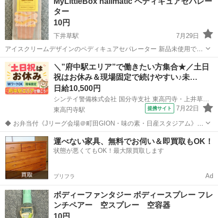
MyLittleBox nailmatic ペディキュアセパレー
ィーナ タケヤビタミン研究室 50mL ・デオナチュレ 男ソフトストー...
ター
10円
下井草駅
7月29日
アイスクリームデザインのペディキュアセパレーター 新品未使用です
が、袋に折れや傷があります。
東京
杉並区
下井草駅
ネイル
アイスクリーム
＼”府中駅エリア”で働きたい方集合★／土日
祝はお休み＆現場固定で続けやすい♪未…
日給10,500円
シンテイ警備株式会社 国分寺支社 東高円寺・上井草・久我山(33)エリア/A3203200124
7月22日
提携サイト
東高円寺駅
◆ お弁当付《Jリーグ会場＠町田GION・味の素・日産スタジアム》で
働こう ◆ サッカーリーグの試合会場で警備をお任せ◎ 頑張る選手や
東京
杉並区
東高円寺駅
警備員
運べない家具、無料でお伺い＆即買取もOK！
熱いサッカーファンたちと一緒に 熱気を感じながら 感動の瞬間を見届
状態が悪くてもOK！最大限買取します
けられるチャンスかも！...
Ad
プリフラ
ボディーファンタジー ボディースプレー フレ
ンチペアー 空スプレー 空容器
10円