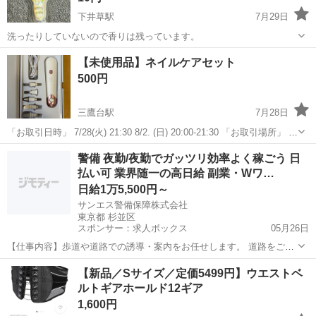
下井草駅
7月29日
洗ったりしていないので香りは残っています。
東京
杉並区
下井草駅
香水
スプレー
【未使用品】ネイルケアセット
500円
三鷹台駅
7月28日
「お取引日時」 7/28(火) 21:30 8/2. (日) 20:00-21:30 「お取引場所」 セ
ブンイレブン吉祥寺立教通り店 ◾️お問い合わせの際、希望日時をご記
東京
杉並区
三鷹台駅
ネイル
警備 夜勤/夜勤でガッツリ効率よく稼ごう 日
載下さいませ。
払い可 業界随一の高日給 副業・Wワ…
日給1万5,500円～
サンエス警備保障株式会社
東京都 杉並区
スポンサー：求人ボックス
05月26日
【仕事内容】歩道や道路での誘導・案内をお任せします。 道路をご利
用される車両や歩行者の方が安全に安心して通行するために適切に誘
アルバイト・パート
【新品／Sサイズ／定価5499円】ウエストベ
導してください。 勤務地へは直行直帰OKです! <未経験でも安心!!> 丁
ルトギアホールド12ギア
寧な研修20hで基本的な知識を...
1,600円