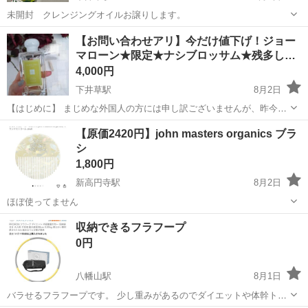
未開封 クレンジングオイルお譲りします。
東京
杉並区
下井草駅
スキンケア
オイル
【お問い合わせアリ】今だけ値下げ！ジョー
マローン★限定★ナシブロッサム★残多し…
4,000円
下井草駅
8月2日
【はじめに】 まじめな外国人の方には申し訳ございませんが、昨今は
不正や犯罪があまりに多いためご利用は日本人のみでお願い致しま
東京
杉並区
下井草駅
香水
ジョーマローン
【原価2420円】john masters organics ブラ
す。 【現況】お値下げ直後にお問い合わせいただき、お話中です。 ---
シ
------------...
1,800円
新高円寺駅
8月2日
ほぼ使ってません
東京
杉並区
新高円寺駅
ヘアケア
ブラシ
収納できるフラフープ
0円
八幡山駅
8月1日
バラせるフラフープです。 少し重みがあるのでダイエットや体幹トレ