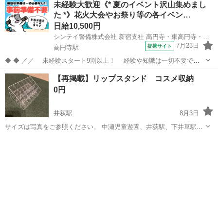
未経験大歓迎《* 夏のイベント沢山集めまし
た *》花火大会やお祭り等の各イベン…
日給10,500円
シンテイ警備株式会社 新宿支社 高円寺・東高円寺・上井草(18)エリア/A3203200140
7月23日
提携サイト
高円寺駅
◆ ◆ ／／ 未経験スタート9割以上！ 経験や知識は一切不要で始
めやすい♪ シフトの強制もないですし 自分のペースで働くことも
東京
杉並区
高円寺駅
警備員
【再掲載】リップスタンド コスメ収納
できるので 続けやすい♪働きやすい♪ ＼＼ 『シフトが削られた…』
0円
『思うように稼...
井荻駅
8月3日
サイズは写真をご参照ください。 中瀬児童遊園、井荻駅、下井草駅ま
で取りに来てくださる方のみでお願いしています。
東京
杉並区
井荻駅
その他