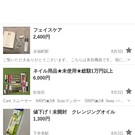
フェイスケア
2,400円
永福町駅
8月3日
ご覧いただきありがとうございます。 こちらは美容機器です。 箱に破
けがありますが 本体の動作などには問題ありません。
東京
杉並区
永福町駅
フェイスケア
美容機器
ネイル用品★未使用★総額1万円以上
6,000円
杉並区
8月2日
CanI スムーサー 840円✖️3本 3yayマンボー 500円✖️2本 3way バッ
ファ メーカー不明 2本 EasyFlow スノーモンキーバッファ
東京
杉並区
ネイル
プロ
値下げ！未開封 クレンジングオイル
EasyFlow キラーホエール EasyFlow サンドシャーク...
1,300円
下井草駅
8月2日