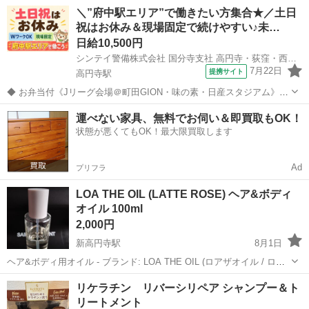
ーニングにいいです。 数回使用した程度です。 少し破れがあります。
東京
杉並区
八幡山駅
ダイエットグッズ
＼”府中駅エリア”で働きたい方集合★／土日
シワがある部分もありますが、まだまだお使い頂けます。
祝はお休み＆現場固定で続けやすい♪未…
日給10,500円
シンテイ警備株式会社 国分寺支社 高円寺・荻窪・西荻窪(33)エリア/A3203200124
7月22日
提携サイト
高円寺駅
◆ お弁当付《Jリーグ会場＠町田GION・味の素・日産スタジアム》で
働こう ◆ サッカーリーグの試合会場で警備をお任せ◎ 頑張る選手や
東京
杉並区
高円寺駅
警備員
運べない家具、無料でお伺い＆即買取もOK！
熱いサッカーファンたちと一緒に 熱気を感じながら 感動の瞬間を見届
状態が悪くてもOK！最大限買取します
けられるチャンスかも！...
Ad
プリフラ
LOA THE OIL (LATTE ROSE) ヘア&ボディ
オイル 100ml
2,000円
新高円寺駅
8月1日
ヘア&ボディ用オイル - ブランド: LOA THE OIL (ロアザオイル / ロア
オイル) - 香り: LATTE ROSE (ラテローズ) - 容量: 100ml - 残量: 6割 -
東京
杉並区
新高円寺駅
ヘアケア
リケラチン リバーシリペア シャンプー＆ト
購入: 2026年2...
リートメント