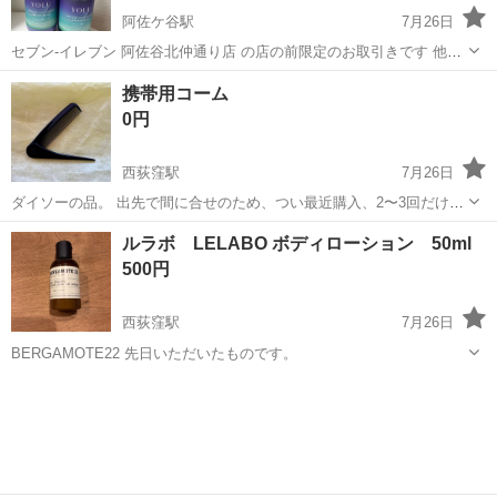
阿佐ケ谷駅
7月26日
セブン-イレブン 阿佐谷北仲通り店 の店の前限定のお取引きです 他の
場所は不可です。 取引時間は、プロフィール記載あります よろしくお
東京
杉並区
阿佐ケ谷駅
ヘアケア
トリートメント
携帯用コーム
願い申し上げます。 残量は、写真をご覧ください 4月に開封しました
0円
7割...
西荻窪駅
7月26日
ダイソーの品。 出先で間に合せのため、つい最近購入、2〜3回だけ使
いました。
東京
杉並区
西荻窪駅
ヘアケア
ダイソー
ルラボ LELABO ボディローション 50ml
500円
西荻窪駅
7月26日
BERGAMOTE22 先日いただいたものです。
東京
杉並区
西荻窪駅
ボディケア