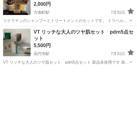
2,000円
方南町駅
7月31日
リケラチンのシャンプーとトリートメントのセットです。 トラベルセ
ットを使用してみたところ、香りが苦手だったため、ボトルのほうを
東京
杉並区
方南町駅
ヘアケア
VT リッチな大人のツヤ肌セット pdrn5点セ
お譲りします。 【情報】 ブランド：リケラティン 種類：シャンプ
ット
ー、トリートメント 容量：各32...
5,500円
高円寺駅
7月31日
VT リッチな大人のツヤ肌セット pdrn5点セット 新品未使用です 保湿
と弾力を与えるPDRNを含むスキンケアセット。 - セット内容: リッチ
東京
杉並区
高円寺駅
スキンケア
セット
な大人のツヤ肌セット - 製品名: PDRN 100, PDRN DAI...