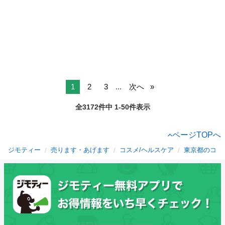
1
2
3
...
次へ
全3172件中 1-50件表示
ページTOPへ
ジモティー
売ります・あげます
コスメ/ヘルスケア
東京都のコス