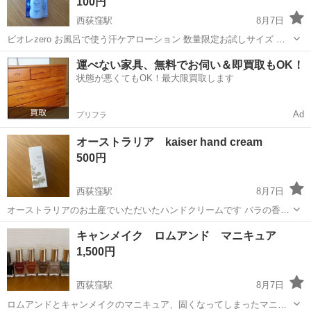
100円
西荻窪駅
8月7日
ビオレzero お風呂で使う汗ケアローション 数量限定お試しサイズ 全
身しっかり約8回分 内容量80ml 部位...ボディー用 ビオレゼロ お風呂
東京
杉並区
西荻窪駅
ボディケア
ビオレ
運べない家具、無料でお伺い＆即買取もOK！
で使う汗ケアローション
状態が悪くてもOK！最大限買取します
Ad
プリフラ
オーストラリア kaiser hand cream
500円
西荻窪駅
8月7日
オーストラリアのお土産でいただいたハンドクリームです バラの香り
が好みではなさそうなのでお譲りします 箱に少し凹みがありますが、
東京
杉並区
西荻窪駅
ボディケア
kaiser
キャンメイク ロムアンド マニキュア
新品未使用です kaiser hand cream ハンドクリーム ローズ 花 バ
1,500円
ラ 薔薇 カイザー
西荻窪駅
8月7日
ロムアンドとキャンメイクのマニキュア、固くなってしまったマニキ