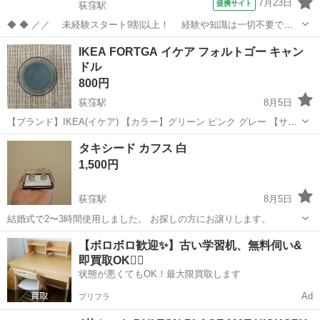
7月23日
提携サイト
荻窪駅
◆ ◆ ／／ 未経験スタート9割以上！ 経験や知識は一切不要で始
めやすい♪ シフトの強制もないですし 自分のペースで働くことも
東京
杉並区
荻窪駅
警備員
IKEA FORTGA イケア フォルトゴー キャン
できるので 続けやすい♪働きやすい♪ ＼＼ 『シフトが削られた…』
ドル
『思うように稼...
800円
荻窪駅
8月5日
【ブランド】IKEA(イケア) 【カラー】グリーン ピンク グレー 【サイ
ズ】9cm×9.5cm 【参考価格】 数回キャンドルウォーマーで使用しま
東京
杉並区
荻窪駅
アロマ
イケア
タキシード カフス 白
した。 現在完売品。お探しの方にお譲りします。
1,500円
荻窪駅
8月5日
結婚式で2〜3時間使用しました。 お探しの方にお譲りします。
東京
杉並区
荻窪駅
メイクアップ
タキシード
【ボロボロ歓迎✨】古い学習机、無料伺い&
即買取OK🙆‍♀️
状態が悪くてもOK！最大限買取します
Ad
プリフラ