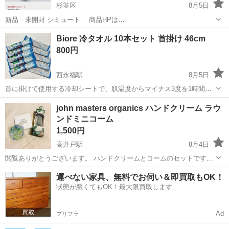
杉並区
8月5日
新品 未開封 シミュート 商品HPは
https://brand.vionearx.jp/products/simute.html シミュート
東京
杉並区
コスメ/ヘルスケア
Biore 冷タオル 10本セット 首掛け 46cm
（SIMUTE）」 株式会社ヴィワンアークスが販売している医薬部外品
800円
の薬用...
西永福駅
8月5日
首に掛けて使用する冷却シートで、肌温度からマイナス3度を1時間持
続させる個包装タイプの冷感タオルです。 - ブランド: Biore - 製品名:
東京
杉並区
西永福駅
スキンケア
タオル
john masters organics ハンドクリーム ラウ
冷タオル - サイズ: 46cm - 個数: １０個セット - ...
ンドミニコーム
1,500円
高井戸駅
8月4日
閲覧ありがとうございます。 ハンドクリームとコームのセットです。
箱から一度開封していますが新品未使用となります。 新品未使用です
東京
杉並区
高井戸駅
ボディケア
新品
運べない家具、無料でお伺い＆即買取もOK！
が自宅管理の商品のため、神経質な方はご購入をお控えくださいま
状態が悪くてもOK！最大限買取します
せ。 杉並区の自宅...
Ad
プリフラ