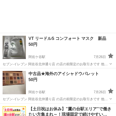
VT リードルS コンフォート マスク 新品
50円
阿佐ケ谷駅
7月26日
セブン-イレブン 阿佐谷北仲通り店 の店の前限定のお取引きです 他の
場所は不可です。 取引時間は、プロフィール記載あります よろしくお
東京
杉並区
阿佐ケ谷駅
スキンケア
マスク
中古品★海外のアイシャドウパレット
願い申し上げます。 2ステップのリードルショットのスキンケア 一回
50円
分のシー...
阿佐ケ谷駅
7月26日
セブン-イレブン 阿佐谷北仲通り店 の店の前限定のお取引きです 他の
場所は不可です。 取引時間は、プロフィール記載あります よろしくお
東京
杉並区
阿佐ケ谷駅
メイクアップ
海外
【土日祝はお休み】”鷹の台駅エリア”で働き
願い申し上げます。 イギリスサイトで買いました アイシャドウパレッ
たい方集まれ～！現場固定で続けやすい…
トです ...