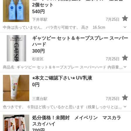
2個セット
い…』 ということは...
540円
下井草駅
7月25日
中身は洗っていません。 バラ売り可能です。 高さ 16.5cm
東京
杉並区
下井草駅
その他
ギャツビー セット＆キープスプレー スーパー
ハード
300円
杉並区
7月25日
商品名: ギャツビー セット＆キープスプレー スーパーハード 内容量:
180g 状態: 新品・未使用 特徴: 湿気に強く、キメたスタイルをガチッ
東京
杉並区
ヘアケア
⭐︎本文ご確認下さい⭐︎ UV乳液
と一日中キープします。ベタつかず、速乾性に優れた定番のヘアスプ
0円
レーです。...
三鷹台駅
7月25日
色つきです。 ６割ほど残っているかと思います（残量しっかりとは分
かりません旨、ご了承下さい） 「お取引日時」 7/25 (土) 21:00-21:30
東京
杉並区
三鷹台駅
フェイスケア
処分価格！未開封 メイベリン マスカラ
7/26(日) 20:00-21:30 8/2. (日) 20:0...
スカイハイ
700円