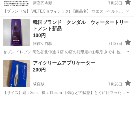
新高円寺駅
7月28日
【ブランド名】 WETECH(ウィテック) 【商品名】 ウエストベルトギ
アホールド12ギア 【商品説明】 【12個のギアで腰全体をホール
東京
杉並区
新高円寺駅
その他
骨盤
韓国ブランド クンダル ウォータートリー
ド！】 腰を立ち上げて美しい姿勢をキープ☆「ウエストベルト ギア
トメント新品
ホールド12ギア」が登場...
100円
阿佐ケ谷駅
7月27日
セブン-イレブン 阿佐谷北仲通り店 の店の前限定のお取引きです 他の
場所は不可です。 取引時間は、プロフィール記載あります よろしくお
東京
杉並区
阿佐ケ谷駅
ヘアケア
トリートメント
アイクリームアプリケーター
願い申し上げます。 韓国ブランドのKUNDAL イランイランの香り ウ
200円
ォ...
荻窪駅
7月26日
【サイズ】縦：2cm、横：11.5cm 【傷などの状態】とくに目立った傷
はありません。 【アピールポイント】状態はいいのでまだまだ使えま
東京
杉並区
荻窪駅
マッサージ器
す！ 【希望取引場所】スピノラ修道女会の前 よろしくおねがいしま
す。