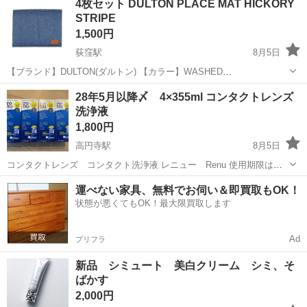
4枚セット DULTON PLACE MAT HICKORY
STRIPE
1,500円
荻窪駅
8月5日
【ブランド】DULTON(ダルトン) 【カラー】WASHED
DENIM/HICKORY STRIPE 【サイズ】L.450mm W.330mm 16OZ 【参
東京
杉並区
荻窪駅
コスメ/ヘルスケア
DULTON
28年5月以降〆 4×355ml コンタクトレンズ
考価格】1,540円 WASHED DENIM 2枚 HICK...
洗浄液
1,800円
高円寺駅
8月5日
コンタクトレンズ コンタクト洗浄液 レニュー Renu 使用期限は
2028年5月以降のものです。ですので使用期限について細かく気になさ
東京
杉並区
高円寺駅
フェイスケア
期限
運べない家具、無料でお伺い＆即買取もOK！
れない方にお譲りさせていただきます^_^ レニューフレッシュ 355ml
状態が悪くてもOK！最大限買取します
ブランド：B...
Ad
プリフラ
新品 シミュート 美白クリーム シミ、そ
ばかす
2,000円