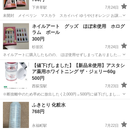
下井草駅
7月24日
未開封 メイベリン マスカラ スカイハイ ゆうやけオレンジ お譲り
します。１つの値段です。 在庫複数あります。
東京
杉並区
下井草駅
メイクアップ
オレンジ
ネイルアート グッズ ほぼ未使用 ホログ
ラム ボール
300円
杉並区
7月24日
ネイルアートに購入したものの、 ほぼ使用せずしまってありました。
ホログラムとボールです。 取りに来られる日時をご連絡ください。 他
東京
杉並区
コスメ/ヘルスケア
グッズ
【値下げしました】【新品未使用】アスタシ
にもたくさん出していますので、 ご相談ください。
ア薬用ホワイトニング ザ・ジェリー60g
500円
西荻窪駅
7月23日
※断捨離中のため早めに放出したく2,000円→500円に値下げしまし
た。気になる方がいらっしゃいましたらご連絡ください☺️※ 新品未使
東京
杉並区
西荻窪駅
コスメ/ヘルスケア
ふきとり 化粧水
用の「アスタシア 薬用ホワイトニング ザ・ジェリー ６０g」で
ホワイトニング
768円
す。 アスタキサンチンとい...
永福町駅
7月22日