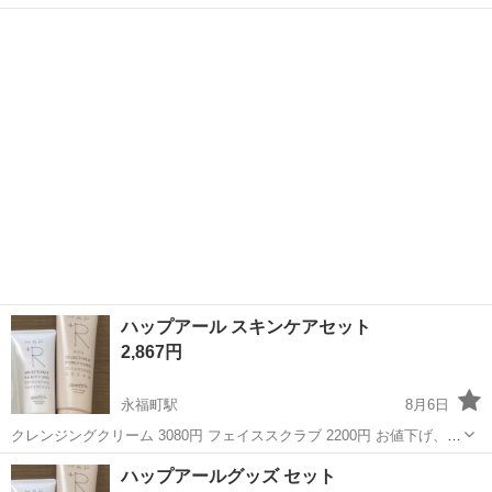
ュアを柔らかくできる液体をまとめてお譲りします 残量は写真でご確
東京
杉並区
西荻窪駅
ネイル
認ください ロムアンド ムードペブルネイル 00 クランキーブラック
03 モンドル 04 マッ...
ハップアール スキンケアセット
2,867円
永福町駅
8月6日
クレンジングクリーム 3080円 フェイススクラブ 2200円 お値下げ、バ
ラ売り❌ スキンケア 洗顔 メイク アンチエイジング 毛穴 美白
東京
杉並区
永福町駅
コスメ/ヘルスケア
ソープ
ハップアールグッズ セット