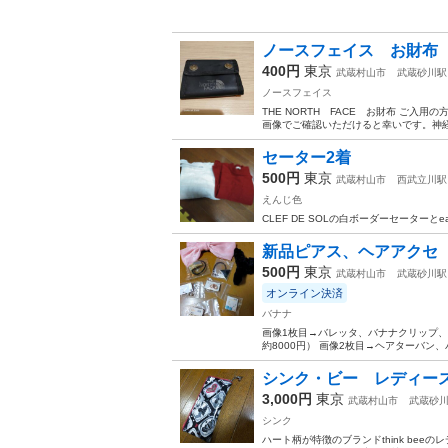
ノースフェイス お財布
400円
東京
武蔵村山市
武蔵砂川駅
ノースフェイス
THE NORTH FACE お財布 ご入
画像でご確認いただけると幸いです。神
セーター2着
500円
東京
武蔵村山市
西武立川駅
えんじ色
CLEF DE SOLの白ボーダーセーターと
新品ピアス、ヘアアクセ
500円
東京
武蔵村山市
武蔵砂川駅
オンライン決済
バナナ
画像1枚目→バレッタ、バナナクリップ
約8000円） 画像2枚目→ヘアターバン
シンク・ビー レディー
3,000円
東京
武蔵村山市
武蔵砂
シンク
ハート柄が特徴のブランドthink be