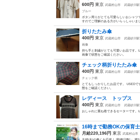
600円
東京
武蔵村山市
武蔵砂川駅
ブルー
ボタン周りがとても可愛らしいおシャツで
すのでご理解のある方がいらっしゃいまし
折りたたみ傘
400円
東京
武蔵村山市
武蔵砂川駅
画像
持ち手と刺繍がとても可愛いお品です。U
画像で状態をご確認ください。
チェック柄折りたたみ傘
400円
東京
武蔵村山市
武蔵砂川駅
チェック柄
とてもしっかりしたお品です。 USED
態をご確認ください。
レディース トップス
400円
東京
武蔵村山市
武蔵砂川駅
おしゃれに重ね着できるセーターです。U
16時まで勤務OKの保育
月給220,196円
東京
武蔵村山市
主婦(夫)の働くを応援！ [勤務日数]： 週5日~ 