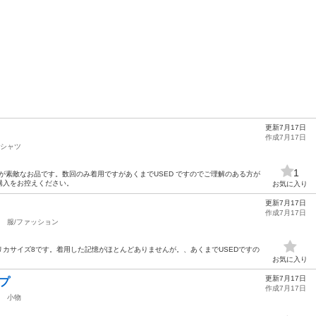
更新7月17日
作成7月17日
シャツ
1
ザインが素敵なお品です。数回のみ着用ですがあくまでUSED ですのでご理解のある方が
購入をお控えください。
お気に入り
更新7月17日
作成7月17日
服/ファッション
カサイズ8です。着用した記憶がほとんどありませんが。、あくまでUSEDですの
お気に入り
更新7月17日
プ
作成7月17日
小物