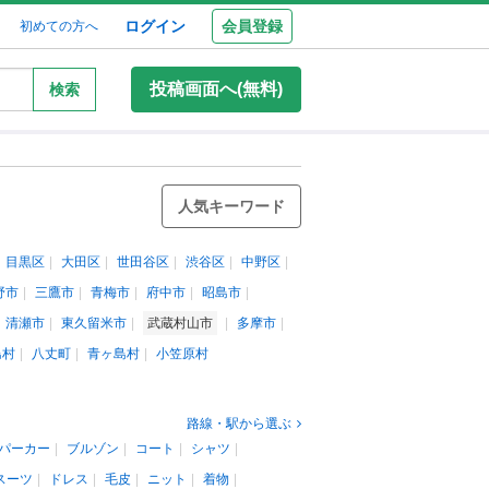
ログイン
会員登録
初めての方へ
投稿画面へ(無料)
検索
人気キーワード
目黒区
大田区
世田谷区
渋谷区
中野区
野市
三鷹市
青梅市
府中市
昭島市
清瀬市
東久留米市
武蔵村山市
多摩市
島村
八丈町
青ヶ島村
小笠原村
路線・駅から選ぶ
パーカー
ブルゾン
コート
シャツ
スーツ
ドレス
毛皮
ニット
着物