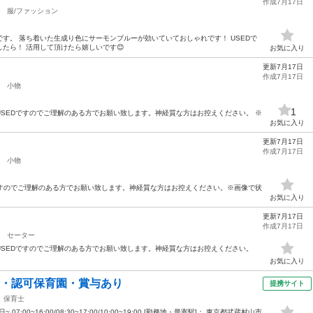
作成7月17日
服/ファッション
す。 落ち着いた生成り色にサーモンブルーが効いていておしゃれです！ USEDで
たら！ 活用して頂けたら嬉しいです😊
お気に入り
更新7月17日
作成7月17日
小物
1
SEDですのでご理解のある方でお願い致します。神経質な方はお控えください。 ※
お気に入り
更新7月17日
作成7月17日
小物
ですのでご理解のある方でお願い致します。神経質な方はお控えください。※画像で状
お気に入り
更新7月17日
作成7月17日
セーター
SEDですのでご理解のある方でお願い致します。神経質な方はお控えください。
お気に入り
士・認可保育園・賞与あり
提携サイト
保育士
07:00~16:00/08:30~17:00/10:00~19:00 [勤務地・最寄駅]： 東京都武蔵村山市