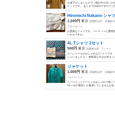
お値下げしましたのでご検討中の方いかが
ケットです。 あくまでUSEDですので
Hiromichi Nakano シャ
1,200円
東京
武蔵村山市
武蔵砂
クローゼット
お洒落なシャツです。パーティーに際着
いかがですか。
4L Tシャツ 2セット
500円
東京
武蔵村山市
Tシャツ
スパンコールがおしゃれなTシャツです。
しゃいましたら！ 神経質な方はお控えく
ジャケット
1,000円
東京
武蔵村山市
武蔵砂
ペパーミント
ペパーミントグリーンがおしゃれで軽くて
54ー162 数回しか着用していませんが