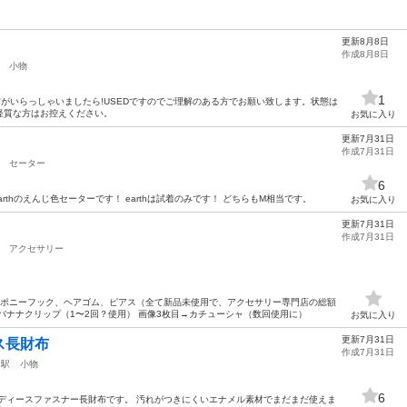
更新8月8日
作成8月8日
小物
1
用の方がいらっしゃいましたら!USEDですのでご理解のある方でお願い致します。状態は
経質な方はお控えください。
お気に入り
更新7月31日
作成7月31日
セーター
6
earthのえんじ色セーターです！ earthは試着のみです！ どちらもM相当です。
お気に入り
更新7月31日
作成7月31日
アクセサリー
、ポニーフック、ヘアゴム、ピアス（全て新品未使用で、アクセサリー専門店の総額
、バナナクリップ（1〜2回？使用） 画像3枚目→カチューシャ（数回使用に）
お気に入り
更新7月31日
ス長財布
作成7月31日
川駅
小物
6
eのレディースファスナー長財布です。 汚れがつきにくいエナメル素材でまだまだ使えま