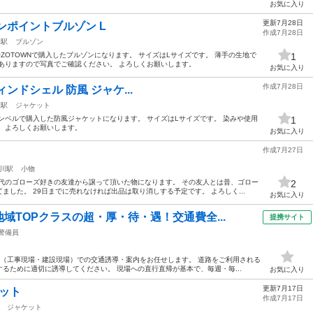
お気に入り
更新7月28日
) ワンポイントブルゾン L
作成7月28日
水駅
ブルゾン
ZOTOWNで購入したブルゾンになります。 サイズはLサイズです。 薄手の生地で
1
ありますので写真でご確認ください。 よろしくお願いします。
お気に入り
作成7月28日
 ウィンドシェル 防風 ジャケ...
水駅
ジャケット
ンベルで購入した防風ジャケットになります。 サイズはLサイズです。 染みや使用
1
 よろしくお願いします。
お気に入り
作成7月27日
川駅
小物
代のゴローズ好きの友達から譲って頂いた物になります。 その友人とは昔、ゴロー
2
した。 29日までに売れなければ出品は取り消しする予定です。 よろしく...
お気に入り
域TOPクラスの超・厚・待・遇！交通費全...
提携サイト
警備員
所（工事現場・建設現場）での交通誘導・案内をお任せします。 道路をご利用される
るために適切に誘導してください。 現場への直行直帰が基本で、毎週・毎...
お気に入り
更新7月17日
ット
作成7月17日
ジャケット