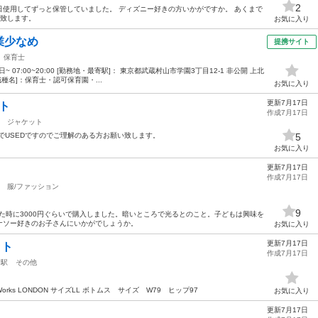
2
使用してずっと保管していました。 ディズニー好きの方いかがですか。 あくまで
い致します。
お気に入り
業少なめ
提携サイト
保育士
~ 07:00~20:00 [勤務地・最寄駅]： 東京都武蔵村山市学園3丁目12-1 非公開 上北
種名]：保育士・認可保育園・...
お気に入り
更新7月17日
ット
作成7月17日
ジャケット
でUSEDですのでご理解のある方お願い致します。
5
お気に入り
更新7月17日
作成7月17日
服/ファッション
9
った時に3000円ぐらいで購入しました。暗いところで光るとのこと。子どもは興味を
ナソー好きのお子さんにいかがでしょうか。
お気に入り
更新7月17日
ット
作成7月17日
川駅
その他
rks LONDON サイズLL ボトムス サイズ W79 ヒップ97
お気に入り
更新7月17日