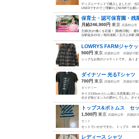
ディズニーランドで購入しましたが、当日
USEDですのでご理解の上NCNRでお願
保育士・認可保育園・残
月給246,900円
東京
武蔵村山市
主婦(夫)の働くを応援！ [勤務日数]： 週5日
台駅徒歩20分／桜街道駅／玉川上水駅 [職
LOWRYS FARMジャケ
500円
東京
武蔵村山市
武蔵砂川駅
シックなお色のジャケットです。 あくま
ダイナソー 光るTシャツ
700円
東京
武蔵村山市
武蔵砂川駅
ダイナソー
サイズ150cm だいぶ前に大恐竜展に行
示さず殆どタンスの肥やしでした。ダイ
トップス&ボトムス セ
1,500円
東京
武蔵村山市
武蔵砂
セット
セットでいかがですか。 トップス HK Wo
レディース シャツ