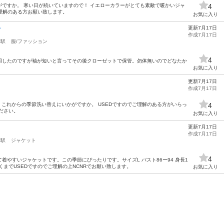
ですか。 寒い日が続いていますので！ イエローカラーがとても素敵で暖かいジャ
4
ご理解のある方お願い致します。
お気に入り
更新7月17日
ツ
作成7月17日
川駅
服/ファッション
4
用したのですが袖が短いと言ってその後クローゼットで保管。勿体無いのでどなたか
お気に入り
更新7月17日
作成7月17日
 これからの季節洗い替えにいかがですか。 USEDですのでご理解のある方がいらっ
4
ださい。
お気に入り
更新7月17日
作成7月17日
川駅
ジャケット
4
着やすいジャケットです。この季節にぴったりです。サイズL バスト86ー94 身長1
あくまでUSEDですのでご理解の上NCNRでお願い致します。
お気に入り