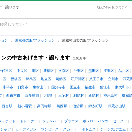
す・譲ります
地元の掲示板 ジモティー
ション
東京都の服/ファッション
武蔵村山市の服/ファッション
ョンの中古あげます・譲ります
全918件
千代田区
中央区
港区
新宿区
文京区
台東区
墨田区
江東区
品川区
川区
板橋区
練馬区
足立区
葛飾区
江戸川区
八王子市
立川市
武蔵
小平市
日野市
東村山市
国分寺市
国立市
福生市
狛江市
東大和市
市
西東京市
西多摩郡
大島町
三宅村
利島村
新島村
神津島村
御蔵
西台駅
新小岩駅
高円寺駅
葛西駅
池袋駅
錦糸町駅
武蔵小山駅
ジャケット
トレーナー
ジャンパー
ブラウス
ボレロ
パンツ
セーター
ロシャツ
カーディガン
ワンピース
スカート
ボトムス
ジーンズ/デニム