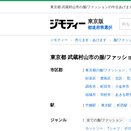
東京都 武蔵村山市の服/ファッションの中古あげま
東京版
都道府県選択
ジモティー
売ります・あげます
服/ファッ
東京都 武蔵村山市の服/ファッシ
市区郡
：
東京都の服/ファッション
杉並区
豊島区
北区
荒
調布市
町田市
小金井市
稲城市
羽村市
あきる野
駅
：
竹橋駅
東京駅
町田駅
ジャンル
：
全ての服/ファッション
カットソー
Tシャツ
ポ