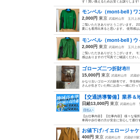
す！買い換えるためお安くお譲りします!
モンベル（mont-bell 
2,000円
東京
武蔵村山市
玉川上
ご覧いただきありがとうございます。 ZO
夏にも着用出来ると思います。 使用感は
モンベル（mont-bell )
2,000円
東京
武蔵村山市
玉川上
ご覧いただきありがとうございます。 モ
感はありますので写真でご確認ください。
ゴローズ二つ折財布‼️
15,000円
東京
武蔵村山市
武蔵砂
かなり古いゴローズの財布です。 学生時
さんが生きていた時にお店へ一緒に行ってま
【交通誘導警備】業界＆地
日給13,000円
東京
武蔵村山市
日払い
【お仕事内容】 【仕事内容】 様々な場
車両や歩行者の方が安全に安心して通行す
お値下げ♪イエロージャケ
400円
東京
武蔵村山市
武蔵砂川駅