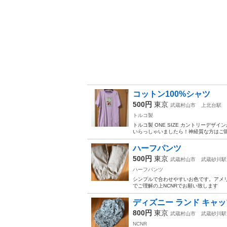
コットン100%シャツ
500円
東京
武蔵村山市
上北台駅
トルコ製
トルコ製 ONE SIZE カントリーデ
いらっしゃいましたら！神経質な方はご
ハーフパンツ
500円
東京
武蔵村山市
武蔵砂川駅
ハーフパンツ
シンプルで合わせやすいお色です。アメリ
でご理解の上NCNRでお願い致します
ディズニー ランド キャッ
800円
東京
武蔵村山市
武蔵砂川駅
NCNR