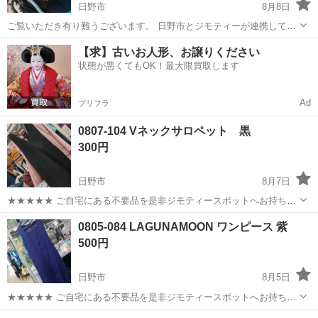
日野市
8月8日
ご覧いただき有り難うございます。 日野市とジモティーが連携して運
営しています。 粗⼤ごみの減量を⽬的にまだ使えるものをリユースし
東京
日野市
ワンピース
現地
【求】古いお人形、お譲りください
ています。 ★★★★★ ご自宅にある不要品を是非ジモティースポット
状態が悪くてもOK！最大限買取します
へお持ち込みし...
Ad
プリフラ
0807-104 Vネックサロペット 黒
300円
日野市
8月7日
★★★★★ ご自宅にある不要品を是非ジモティースポットへお持ち込
みしませんか？ 家電や家具、レジャー用品などが無料でまとめて持ち
東京
日野市
ワンピース
現地
0805-084 LAGUNAMOON ワンピース 紫
込めます！ ※詳細はこちらのページをご確認ください。
500円
https://jmty.jp/a...
日野市
8月5日
★★★★★ ご自宅にある不要品を是非ジモティースポットへお持ち込
みしませんか？ 家電や家具、レジャー用品などが無料でまとめて持ち
東京
日野市
ワンピース
LAGUNAMOON