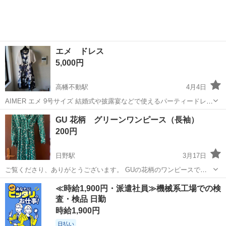
思います。 結婚式で2回...
エメ ドレス
5,000円
高幡不動駅
4月4日
AIMER エメ 9号サイズ 結婚式や披露宴などで使えるパーティードレス
です。青系、ネイビー☓白色の大きめ花柄が被らないです♪セミフォー
東京
日野市
高幡不動駅
ワンピース
背部
GU 花柄 グリーンワンピース（長袖）
マルなシーンでもオススメ♪ サイドジッパー 背部の紐でサイズ調整で
200円
きます。 ノーブ...
日野駅
3月17日
ご覧くださり、ありがとうございます。 GUの花柄のワンピースで
す。 軽めの生地で、これからの季節で活躍できる商品です。 ファスナ
東京
日野市
日野駅
ワンピース
花柄
≪時給1,900円・派遣社員≫機械系工場での検
ーはなく、幅広い体型の方に着ていただけます。 マタニティワンピー
査・検品 日勤
スとして、私は１度室内で着まし...
時給1,900円
日払い