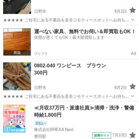
日野市
8月2日
★★★★★ ご自宅にある不要品を是非ジモティースポットへお持ち込
みしませんか？ 家電や家具、レジャー用品などが無料でまとめて持ち
東京
日野市
ワンピース
現地
運べない家具、無料でお伺い＆即買取もOK！
込めます！ ※詳細はこちらのページをご確認ください。
状態が悪くてもOK！最大限買取します
https://jmty.jp/a...
Ad
プリフラ
0802-040 ワンピース ブラウン
300円
日野市
8月2日
★★★★★ ご自宅にある不要品を是非ジモティースポットへお持ち込
みしませんか？ 家電や家具、レジャー用品などが無料でまとめて持ち
東京
日野市
ワンピース
現地
≪月収37万円・派遣社員≫清掃・洗浄・警備
込めます！ ※詳細はこちらのページをご確認ください。
時給1,800円
https://jmty.jp/a...
日払い
株式会社BREXA Next
7月10日
提携サイト
豊田駅