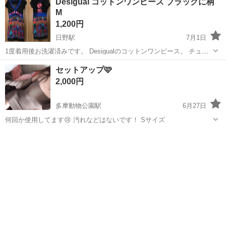
Desigual コットンワンピース ブラックに柄
い。
M
1,200円
日野駅
7月1日
1度着用後お洗濯済みです。 Desigualのコットンワンピース。 チュニ
ックとしても。 自己紹介も必ずご覧下さい。 手渡し価格です。 発送
東京
日野市
日野駅
ワンピース
自己紹介
セットアップ🩷
はしていません。
2,000円
多摩動物公園駅
6月27日
何回か使用してます😢 汚れなどはないです！ Sサイズ
東京
日野市
多摩動物公園駅
ワンピース