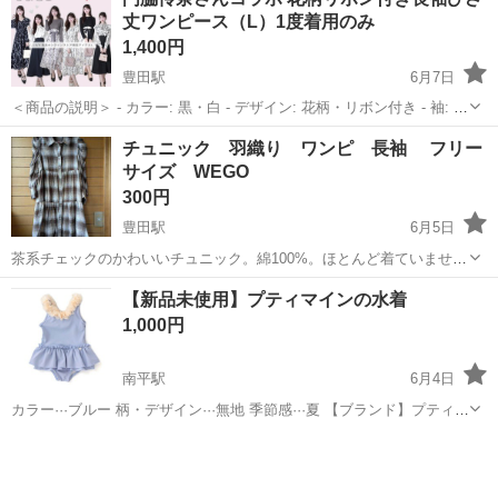
いただきます。 経験者の方はもちろん、未経験者の方も積極的に採用
丈ワンピース（L）1度着用のみ
中! 難しいスキルは不要! 基本的なル...
1,400円
豊田駅
6月7日
＜商品の説明＞ - カラー: 黒・白 - デザイン: 花柄・リボン付き - 袖: 長
袖 - スタイル: ひざ丈ワンピース - サイズ：Lサイズ - 状態：リボンベ
東京
日野市
豊田駅
ワンピース
チュニック 羽織り ワンピ 長袖 フリー
ルト付き スカート裏地あり ベルト通しあり 後ろゴ...
サイズ WEGO
300円
豊田駅
6月5日
茶系チェックのかわいいチュニック。綿100%。ほとんど着ていませ
ん。襟の上からの丈は80cm。パンツと合わせたり、羽織ったり、短め
東京
日野市
豊田駅
ワンピース
WEGO
【新品未使用】プティマインの水着
ワンピースとして使えます。生地はしっかりしてます。中央線（東
1,000円
京〜豊田駅）沿線か、豊田駅近辺で受...
南平駅
6月4日
カラー···ブルー 柄・デザイン···無地 季節感···夏 【ブランド】プティマ
イン petitmain 【サイズ】90cmのみ 【お渡し場所】南平の自宅のみ
東京
日野市
南平駅
ワンピース
プティマイン
◆◆プロフィール、商品説明欄を読んでいないコメントが多...