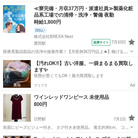
ジのはスーツに合わせて着てました。Lサイズの私ですが、着られま
東京
日野市
豊田駅
ワンピース
オレンジ
≪寮完備・月収37万円・派遣社員≫製薬化粧
す。立川駅〜豊田駅にて受渡し希望。土日終日か平日17時以降で、希
品系工場での清掃・洗浄・警備 夜勤
望日時を書いてコメントください。
時給1,800円
日払い
株式会社BREXA Next
7月10日
提携サイト
豊田駅
医療系製品部品の洗浄や接着作業！【月収例36万円以上★】稼げる夜
勤！土日祝休み！年間休日138日でお休みたっぷり◎自社正社員登用制
東京
日野市
豊田駅
その他
【汚れOK‼️】古い洋服、一袋まるまる買取し
度あり！20代～30代の男女活躍中★《東京都日野市》 人気の工場のお
ます✨
仕事 ◇医療系製品部品の...
状態が悪くてもOK！最大限買取します
Ad
プリフラ
ワインレッドワンピース 未使用品
800円
日野駅
7月1日
前面にビーズビジュー付き。 タグ付き未使用品。 着丈約90cm。 コッ
トンフィールのポリエステル。 裏地無し。 自己紹介を必ずご覧下さ
東京
日野市
日野駅
ワンピース
コットンフィール