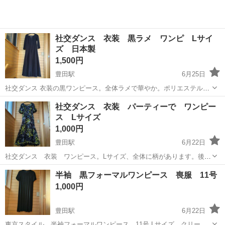
社交ダンス 衣装 黒ラメ ワンピ Lサイ
ズ 日本製
1,500円
豊田駅
6月25日
社交ダンス 衣装の黒ワンピース。全体ラメで華やか。ポリエステル
製、Lサイズ、伸縮性あり、シワになりません。日本製。社交ダンスレ
東京
日野市
豊田駅
ワンピース
ワンピ
社交ダンス 衣装 パーティーで ワンピー
ッスン、サークル、練習着、パーティーにも使えます。。カラオケや
ス Lサイズ
合唱、舞台衣装としても使えます。総裏...
1,000円
豊田駅
6月22日
社交ダンス 衣装 ワンピース。Lサイズ、全体に柄があります。後ろ
ファスナー。裾と袖口にフリルと黄色テープが可愛い。スカートはパ
東京
日野市
豊田駅
ワンピース
ギャザリング
半袖 黒フォーマルワンピース 喪服 11号
ニエのような黒裏地の２枚仕立てで、ボリュームあり、回ると大きく
1,000円
拡がります。豊田駅〜立川駅で受渡し希望。
豊田駅
6月22日
東京スタイル、半袖フォーマルワンピース。11号.Lサイズ、クリーニ