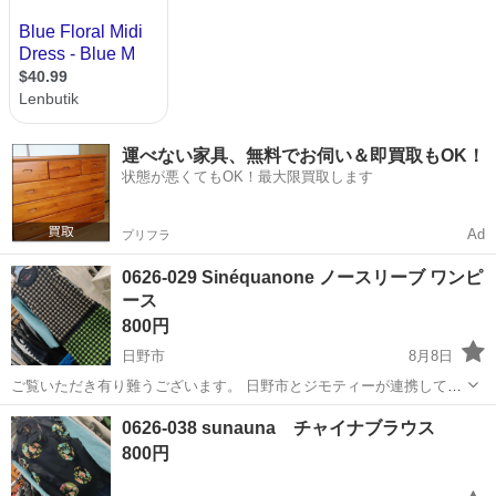
運べない家具、無料でお伺い＆即買取もOK！
状態が悪くてもOK！最大限買取します
Ad
プリフラ
0626-029 Sinéquanone ノースリーブ ワンピ
ース
800円
日野市
8月8日
ご覧いただき有り難うございます。 日野市とジモティーが連携して運
営しています。 粗⼤ごみの減量を⽬的にまだ使えるものをリユースし
東京
日野市
ワンピース
現地
0626-038 sunauna チャイナブラウス
ています。 ★★★★★ ご自宅にある不要品を是非ジモティースポット
800円
へお持ち込みし...