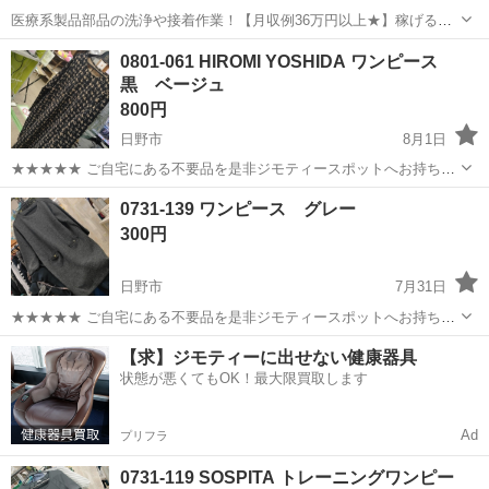
医療系製品部品の洗浄や接着作業！【月収例36万円以上★】稼げる夜
勤！土日祝休み！年間休日138日でお休みたっぷり◎自社正社員登用制
東京
日野市
豊田駅
その他
0801-061 HIROMI YOSHIDA ワンピース
度あり！20代～30代の男女活躍中★《東京都日野市》 人気の工場のお
黒 ベージュ
仕事 ◇医療系製品部品の...
800円
日野市
8月1日
★★★★★ ご自宅にある不要品を是非ジモティースポットへお持ち込
みしませんか？ 家電や家具、レジャー用品などが無料でまとめて持ち
東京
日野市
ワンピース
現地
0731-139 ワンピース グレー
込めます！ ※詳細はこちらのページをご確認ください。
300円
https://jmty.jp/a...
日野市
7月31日
★★★★★ ご自宅にある不要品を是非ジモティースポットへお持ち込
みしませんか？ 家電や家具、レジャー用品などが無料でまとめて持ち
東京
日野市
ワンピース
現地
【求】ジモティーに出せない健康器具
込めます！ ※詳細はこちらのページをご確認ください。
状態が悪くてもOK！最大限買取します
https://jmty.jp/a...
Ad
プリフラ
0731-119 SOSPITA トレーニングワンピー