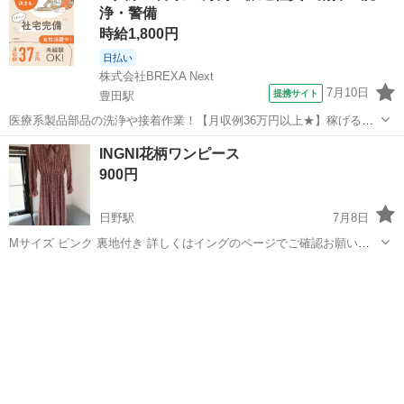
浄・警備
時給1,800円
日払い
株式会社BREXA Next
7月10日
提携サイト
豊田駅
医療系製品部品の洗浄や接着作業！【月収例36万円以上★】稼げる夜
勤！土日祝休み！年間休日138日でお休みたっぷり◎自社正社員登用制
東京
日野市
豊田駅
その他
INGNI花柄ワンピース
度あり！20代～30代の男女活躍中★《東京都日野市》 人気の工場のお
900円
仕事 ◇医療系製品部品の...
日野駅
7月8日
Mサイズ ピンク 裏地付き 詳しくはイングのページでご確認お願いし
ます↓ https://www.ingni-store.com/smart/item/1194-582322?
東京
日野市
日野駅
ワンピース
INGNI
srsltid=AfmBOorzZ3k-uL-...