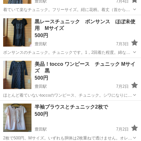
豊田駅
7月4日
着ていて楽なチュニック。フリーサイズ。紺に花柄。着丈（首から
裾）84センチ。涼しいです。ワンピースとして着たり、下にパンツや
東京
日野市
豊田駅
ワンピース
花柄
黒レースチュニック ボンサンス ほぼ未使
スパッツを履いてました。総裏地つきで、透けません。中央線（立
用 Mサイズ
川〜豊田駅）で受け渡しできる方。
500円
豊田駅
7月3日
ボンサンスのチュニック。チュニックです。1，2回着た程度。綿なの
で伸びます。M〜Lサイズ。着ていて楽です。レース部分は裏地がつい
東京
日野市
豊田駅
ワンピース
レース
美品！tocco ワンピース チュニック Mサイ
ていて透けません。豊田駅〜立川駅で取りに来ていただける方。
ズ 黒
500円
豊田駅
7月2日
ほとんど着ていないtoccoのワンピース、チュニック。シワになりにく
い。立川駅〜豊田駅で受渡し希望。
東京
日野市
豊田駅
ワンピース
tocco
半袖ブラウスとチュニック2枚で
500円
豊田駅
7月2日
2枚で500円。Mサイズ。いずれも胴体は2枚重ねで透けません。オレン