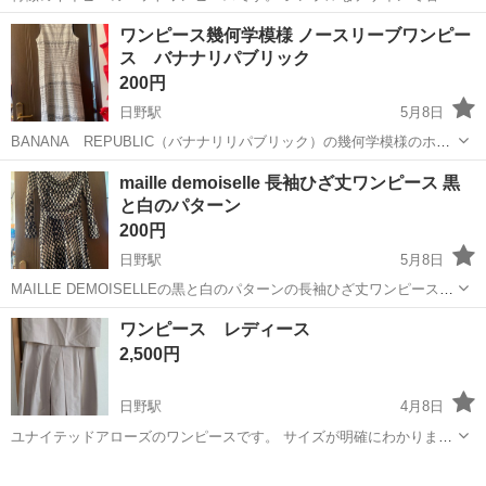
すいです。 同じようなデザインを持っているため、出品することにし
東京
日野市
日野駅
ワンピース
ネイビー
ワンピース幾何学模様 ノースリーブワンピー
ました。 2,3回着用しました。 - ブランド: BANANA REPUBLIC ...
ス バナナリパブリック
200円
日野駅
5月8日
BANANA REPUBLIC（バナナリリパブリック）の幾何学模様のホワ
イトとブラックのノースリーブワンピースです。 似たようなワンピー
東京
日野市
日野駅
ワンピース
maille demoiselle 長袖ひざ丈ワンピース 黒
スを持っているため、出品します。 - 色: ホワイト/ブラック - デザイ...
と白のパターン
200円
日野駅
5月8日
MAILLE DEMOISELLEの黒と白のパターンの長袖ひざ丈ワンピース。
フランスのブランド、MAILLE DEMOISELLEのワンピースです。 着用
東京
日野市
日野駅
ワンピース
ワンピース レディース
回数は多くないのですが、少し毛羽立ちがみられます。 -...
2,500円
日野駅
4月8日
ユナイテッドアローズのワンピースです。 サイズが明確にわかりませ
んが、153cmの身長で膝が隠れるくらいの長さです。 後ろのチャック
東京
日野市
日野駅
ワンピース
結婚式
は下の方まであるので着やすいですが、閉めると割と細身になるかと