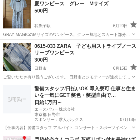
夏ワンピース グレー Mサイズ
500円
我孫子駅
6月20日
GRAY MAGICのMサイズのワンピース。グレー無地とスカート部分は
薔薇柄でオシャレ♥です。生地もポリエステル100%で、裏地付きで透
東京
日野市
我孫子駅
ワンピース
薔薇
0615-033 ZARA 子ども用ストライプノース
けません。着てて軽く涼しいです。自宅で洗えます。お仕事やお出か
リーブワンピース
けに重宝します。中央線沿...
300円
日野市
6月15日
ご覧いただき有り難うございます。 日野市とジモティーが連携して運
営しています。 粗⼤ごみの減量を⽬的にまだ使えるものをリユースし
東京
日野市
ワンピース
現地
警備スタッフ/日払いOK 即入寮可 仕事と住ま
ています。 ★★★★★ ご自宅にある不要品を是非ジモティースポット
いを一気にGET 髪色・髪型自由で…
へお持ち込みし...
日給1万円～
エースパワー株式会社
東京都 日野市
スポンサー：求人ボックス
07月18日
【仕事内容】警備スタッフ アルバイト コンサート・スポーツイベン
ト・展示会などのイベントや、 工事現場周辺で警備・交通誘導をして
アルバイト・パート
門脇伶奈さんコラボ 花柄リボン付き長袖ひざ