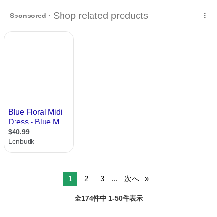
クリーニング。 着丈→約87 袖丈→約55 【写真3枚目】 秋のチョット
東京
日野市
百草園駅
ワンピース
ワンピ
したお出かけに いかがですか？(*^^*) 自宅保管のためNCNRお願いしま
す。...
1
2
3
...
次へ
全174件中 1-50件表示