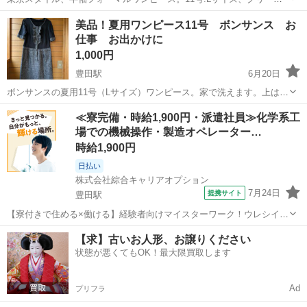
ング済み。シンプルなデザインです。夏の喪服にもなります。豊田
東京
日野市
豊田駅
ワンピース
フォーマルワンピース
美品！夏用ワンピース11号 ボンサンス お
駅〜立川駅での受渡し希望。
仕事 お出かけに
1,000円
豊田駅
6月20日
ボンサンスの夏用11号（Lサイズ）ワンピース。家で洗えます。上は
綿、スカートはツイードで裏地つき。着心地よく、お仕事やお出かけ
東京
日野市
豊田駅
ワンピース
ツイード
≪寮完備・時給1,900円・派遣社員≫化学系工
に最適。転職し着なくなったので出します。豊田駅、中央線沿線にて
場での機械操作・製造オペレーター…
受け渡し希望。
時給1,900円
日払い
株式会社綜合キャリアオプション
7月24日
提携サイト
豊田駅
【寮付きで住める×働ける】経験者向けマイスターワーク！ウレシイ☆
土日祝休♪ 品質管理 【業務内容詳細】 発電、産業用発変電プラントに
東京
日野市
豊田駅
その他
【求】古いお人形、お譲りください
おける電気制御機器保護、装置の社内、現地調整試験産業、交通全般
状態が悪くてもOK！最大限買取します
の受変電設備電鉄プラントに...
Ad
プリフラ