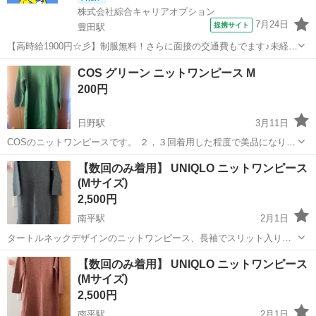
株式会社綜合キャリアオプション
7月24日
提携サイト
豊田駅
【高時給1900円☆彡】制服無料！さらに面接の交通費もでます♪未経験
の方もOK！ 電源設備のチェック・メンテナンス ＼精密機械及び産業
東京
日野市
豊田駅
その他
COS グリーン ニットワンピース M
用機械験の管理/ ◆電気設備や制御装置の動作確認・調整 ◆設備の試
200円
験業務 ◆現地での点検...
日野駅
3月11日
COSのニットワンピースです。 ２，３回着用した程度で美品になりま
す。 全体的な長さ、素材等は写真でご確認ください。 その他ご質問等
東京
日野市
日野駅
ワンピース
グリーン
【数回のみ着用】 UNIQLO ニットワンピース
ございましたら、気兼ねなくお知らせください。 取引場所は、定期券
(Mサイズ)
を持っているため...
2,500円
南平駅
2月1日
タートルネックデザインのニットワンピース、長袖でスリット入り。
ボディラインを拾わないゆったりシルエットで快適な着心地に。 目立
東京
日野市
南平駅
ワンピース
UNIQLO
【数回のみ着用】 UNIQLO ニットワンピース
つ傷や汚れは見当たりません。 色違いあり。 数回しか着ずにクローゼ
(Mサイズ)
ットにしまっていました。
2,500円
南平駅
2月1日