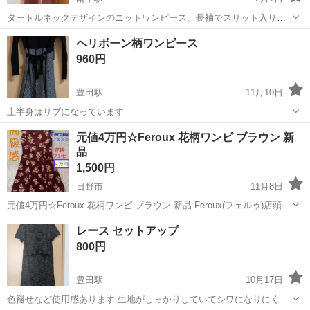
タートルネックデザインのニットワンピース、長袖でスリット入り。
ボディラインを拾わないゆったりシルエットで快適な着心地に。 目立
東京
日野市
南平駅
ワンピース
UNIQLO
ヘリボーン柄ワンピース
つ傷や汚れは見当たりません。 色違いあり。 数回しか着ずにクローゼ
960円
ットにしまっていました。
豊田駅
11月10日
上半身はリブになっています
東京
日野市
豊田駅
ワンピース
元値4万円☆Feroux 花柄ワンピ ブラウン 新
品
1,500円
日野市
11月8日
元値4万円☆Feroux 花柄ワンピ ブラウン 新品 Feroux(フェルゥ)店頭で
4万円ほどで購入♪ フォーマルな場に似合う高級な生地感です☆ 背中の
東京
日野市
ワンピース
ワンピ
レース セットアップ
リボンは結べます！ 2回しか着てない美品♪ ...
800円
豊田駅
10月17日
色褪せなど使用感あります 生地がしっかりしていてシワになりにくい