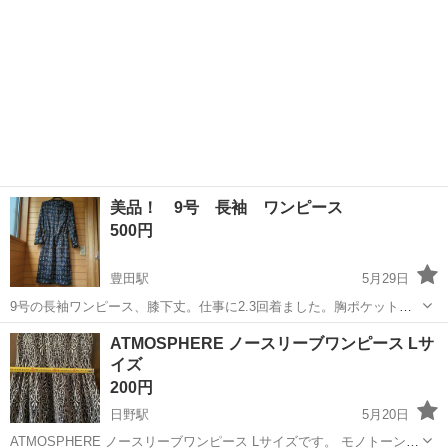
美品！ 9号 長袖 ワンピース
500円
豊田駅
5月29日
9号の長袖ワンピース、膝下丈。仕事に2.3回着ました。胸ポケットあ
り、サイズアウトしたので出します。ポリエステル製、スカート部分
東京
日野市
豊田駅
ワンピース
ATMOSPHERE ノースリーブワンピース Lサ
裏地つき。お出かけ、仕事にいかがでしょうか。立川〜豊田駅で受渡
イズ
し希望。
200円
日野駅
5月20日
ATMOSPHERE ノースリーブワンピース Lサイズです。 モノトーンの