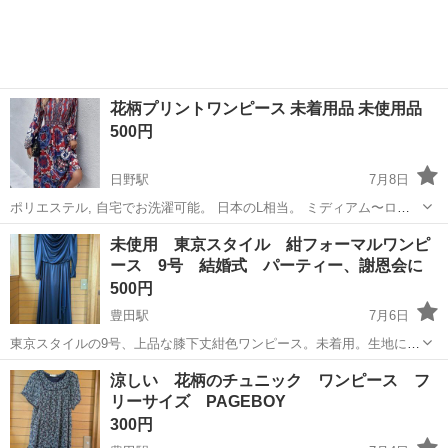
花柄プリントワンピース 未着用品 未使用品
500円
日野駅
7月8日
ポリエステル, 自宅でお洗濯可能。 日本のL相当。 ミディアム〜ロン
グ丈。 裏地無し。 脇にファスナーが着いていて脱ぎ着しやすいです。
東京
日野市
日野駅
ワンピース
花柄
未使用 東京スタイル 紺フォーマルワンピ
自己紹介を必ずご覧下さい。
ース 9号 結婚式 パーティー、謝恩会に
500円
豊田駅
7月6日
東京スタイルの9号、上品な膝下丈紺色ワンピース。未着用。生地に光
沢があり、胸のドレープ、スカートが２枚仕立て。結婚式、パーティ
東京
日野市
豊田駅
ワンピース
フォーマルワンピース
涼しい 花柄のチュニック ワンピース フ
ー、卒業式、クラス会、食事会など、フォーマルな場所に使えます。
リーサイズ PAGEBOY
コサージュ、パールネックレスを付けた...
300円