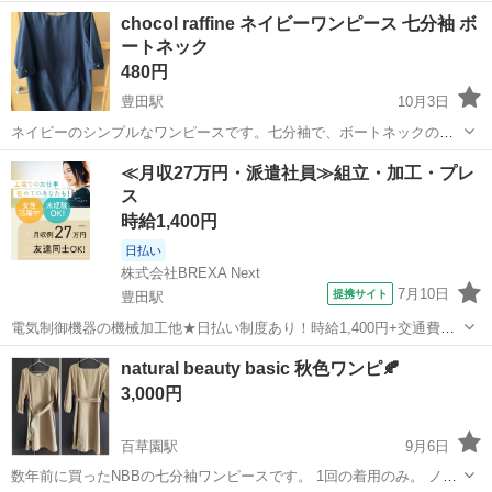
素材です 参観日や子どもの行事にも使えるかと思います
東京
日野市
豊田駅
ワンピース
セットアップ
chocol raffine ネイビーワンピース 七分袖 ボ
ートネック
480円
豊田駅
10月3日
ネイビーのシンプルなワンピースです。七分袖で、ボートネックのデ
ザインが特徴です。カジュアルにもきれいめにも着こなせる一枚で
東京
日野市
豊田駅
ワンピース
ピース
≪月収27万円・派遣社員≫組立・加工・プレ
す。 【デザイン】ボートネック、七分袖 【カラー】ネイビー 【着
ス
丈】約86cm 数回着用しましたが...
時給1,400円
日払い
株式会社BREXA Next
7月10日
提携サイト
豊田駅
電気制御機器の機械加工他★日払い制度あり！時給1,400円+交通費！
未経験者活躍中◎土日祝休み！年間休日126日★空調完備で快適！電車
東京
日野市
豊田駅
その他
natural beauty basic 秋色ワンピ🍂
で通勤可能な工場！就業先食堂あり！《東京都日野市》 人気の工場の
3,000円
お仕事 ◇電気制御機器の...
百草園駅
9月6日
数年前に買ったNBBの七分袖ワンピースです。 1回の着用のみ。 ノー