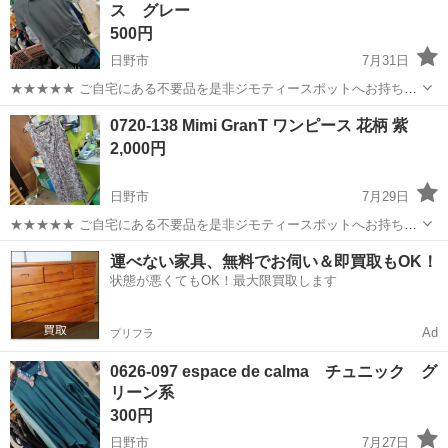
ス グレー
500円
日野市
7月31日
★★★★★ ご自宅にある不要品を是非ジモティースポットへお持ち込
みしませんか？ 家電や家具、レジャー用品などが無料でまとめて持ち
東京
日野市
ワンピース
現地
0720-138 Mimi GranT ワンピース 花柄 紫
込めます！ ※詳細はこちらのページをご確認ください。
2,000円
https://jmty.jp/a...
日野市
7月29日
★★★★★ ご自宅にある不要品を是非ジモティースポットへお持ち込
みしませんか？ 家電や家具、レジャー用品などが無料でまとめて持ち
東京
日野市
ワンピース
現地
運べない家具、無料でお伺い＆即買取もOK！
込めます！ ※詳細はこちらのページをご確認ください。
状態が悪くてもOK！最大限買取します
https://jmty.jp/a...
Ad
プリフラ
0626-097 espace de calma チュニック グ
リーン系
300円
日野市
7月27日