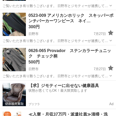
ご覧いただき有り難うございます。 日野市とジモティーが連携して運
営しています。 粗⼤ごみの減量を⽬的にまだ使えるものをリユースし
東京
日野市
ワンピース
現地
0523-009 アメリカンホリック スキッパーポ
ています。 ★★★★★ ご自宅にある不要品を是非ジモティースポット
ンチパーカーワンピース ネイ…
へお持ち込みし...
300円
日野市
7月27日
ご覧いただき有り難うございます。 日野市とジモティーが連携して運
営しています。 粗⼤ごみの減量を⽬的にまだ使えるものをリユースし
東京
日野市
ワンピース
現地
0626-065 Provador ステンカラーチュニッ
ています。 ★★★★★ ご自宅にある不要品を是非ジモティースポット
ク チェック柄
へお持ち込みし...
500円
日野市
7月27日
ご覧いただき有り難うございます。 日野市とジモティーが連携して運
営しています。 粗⼤ごみの減量を⽬的にまだ使えるものをリユースし
東京
日野市
ワンピース
現地
【求】ジモティーに出せない健康器具
ています。 ★★★★★ ご自宅にある不要品を是非ジモティースポット
状態が悪くてもOK！最大限買取します
へお持ち込みし...
Ad
プリフラ
≪入寮・月収37万円・派遣社員≫清掃・洗