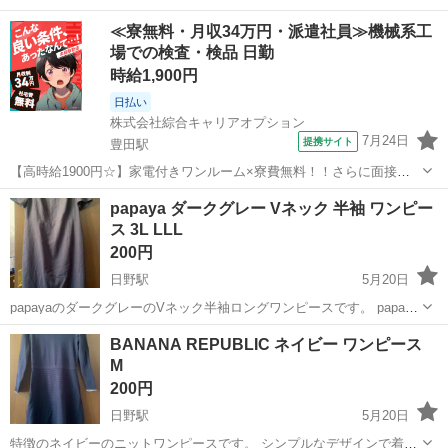
エレガントなデザインです。 デザインが素敵で何度か着ました。 多少
東京
日野市
日野駅
ワンピース
多少
≪寮無料・月収34万円・派遣社員≫機械系工
の使用感はありますが、目立つ汚れはありません。 - サイズ: 12...
場での検査・検品 日勤
時給1,900円
日払い
株式会社綜合キャリアオプション
7月24日
提携サイト
豊田駅
【高時給1900円☆】家電付きワンルーム×寮費無料！！さらに面接交
通費もでます♪ 電源設備の現地試験・メンテナンス ＼精密機械及び産
東京
日野市
豊田駅
その他
papaya ダークグレー Vネック 半袖 ワンピー
業用機械験の管理/ ◆電気設備や制御装置の動作確認・調整 ◆設備の
ス 3L LLL
試験業務 ◆現地での点検...
200円
日野駅
5月20日
papayaのダークグレーのVネック半袖ロングワンピースです。 papaya
はアメリカ、ロサンゼルス発祥のブランドで、セレクトショップで購
東京
日野市
日野駅
ワンピース
ブランド
BANANA REPUBLIC ネイビー ワンピース
入しました。 試着のみで、美品です。 サイズ16ですが、日本だと
M
3L(LLL...
200円
日野駅
5月20日
特徴のネイビーのニットワンピースです。 シンプルなデザインで着や