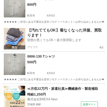
800円
町田市
8月6日
★★★★★ ご自宅にある不要品を是非ジモティースポットへお持ち込みしませんか？ 家
東京
町田市
Tシャツ
現地
【汚れててもOK】着なくなった洋服、買取
ります！
状態が悪くてもOK！最大限買取します
プリフラ
Ad
0806-130 Tシャツ
500円
町田市
8月6日
★★★★★ ご自宅にある不要品を是非ジモティースポットへお持ち込みしませんか？ 家
東京
町田市
Tシャツ
現地
≪月収22万円・派遣社員≫機械操作・製造補助
時給1,250円
株式会社BREXA Next
茨城県 静駅
提携サイト