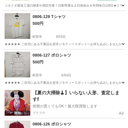
コネクタ製造工場の検査や測定作業！日勤専属＆土日祝休み＆年間休日128日★クリーン
茨城
常陸大宮市
静駅
その他
0806-129 Tシャツ
500円
町田市
8月6日
★★★★★ ご自宅にある不要品を是非ジモティースポットへお持ち込みしませんか？ 家
東京
町田市
Tシャツ
現地
0806-127 ポロシャツ
500円
町田市
8月6日
★★★★★ ご自宅にある不要品を是非ジモティースポットへお持ち込みしませんか？ 家
東京
町田市
ポロシャツ
現地
【夏の大掃除🧹】いらない人形、査定しま
す❗️
状態が悪くてもOK！最大限買取します
プリフラ
Ad
0806-126 ポロシャツ