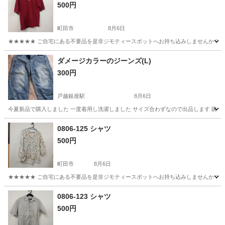
500円
町田市
8月6日
★★★★★ ご自宅にある不要品を是非ジモティースポットへお持ち込みしませんか？ 家
東京
町田市
ポロシャツ
現地
ダメージカラーのジーンズ(L)
300円
戸越銀座駅
8月6日
今夏新品で購入しました 一度着用し洗濯しました サイズ合わずなので出品します 購入かか
東京
品川区
戸越銀座駅
パンツ
0806-125 シャツ
500円
町田市
8月6日
★★★★★ ご自宅にある不要品を是非ジモティースポットへお持ち込みしませんか？ 家
東京
町田市
シャツ
現地
0806-123 シャツ
500円