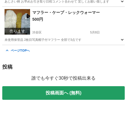
あじさい柄 お早めお引き取り日程コメント合わせて 宜しくお願い致します
東京
渋谷区
服/ファッション
あじさい
マフラー・ケープ・レックウォーマー
500円
売ります
渋谷区
5月8日
未使用保管品 2枚目写真帽子付マフラー 全部で3点です
東京
渋谷区
小物
ケープ
ページTOPへ
投稿
誰でも今すぐ30秒で投稿出来る
投稿画面へ (無料)