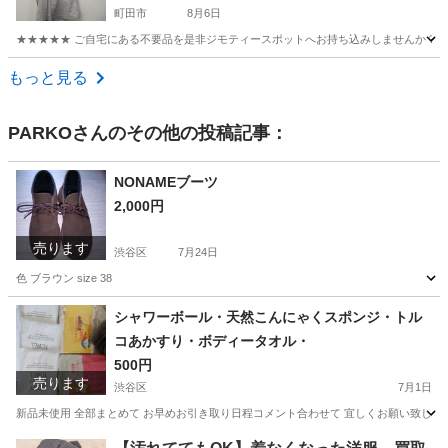
町田市
8月6日
★★★★★ ご自宅にある不要品を是非ジモティースポットへお持ち込みしませんか？ 家
東京
町田市
シャツ
現地
もっと見る
PARKO
さんのその他の投稿記事：
NONAMEブーツ
2,000円
売ります
渋谷区
7月24日
色 ブラウン size 38
東京
渋谷区
靴
シャワーボール・天然こんにゃくスポンジ・トル
コあかすり・ボディータオル・
500円
売ります
渋谷区
7月1日
新品未使用 全部まとめて お早めお引き取り日程コメント合わせて 宜しくお願い致しま
東京
渋谷区
ボディケア
トルコ