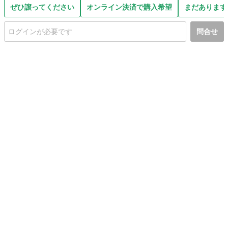
ぜひ譲ってください
オンライン決済で購入希望
まだあります
問合せ
初めての方へ
利用規約
プライバシーポリシー
プライバシー・ステートメント
健全化に資する運用方針
お問い合わせ
運営会社
サイトマップ
ご利用ガイド
フリーワードで探す
PC版で表示
都道府県選択
特定商取引法の表示
利用者情報の外部送信について
© 2011-
2026
Jmty, Inc.