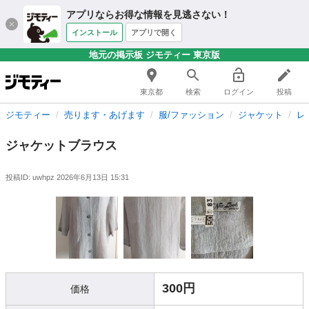
アプリならお得な情報を見逃さない！
インストール
アプリで開く
地元の掲示板 ジモティー 東京版
東京都
検索
ログイン
投稿
ジモティー
売ります・あげます
服/ファッション
ジャケット
レ
ジャケットブラウス
投稿ID: uwhpz
2026年6月13日 15:31
300円
価格