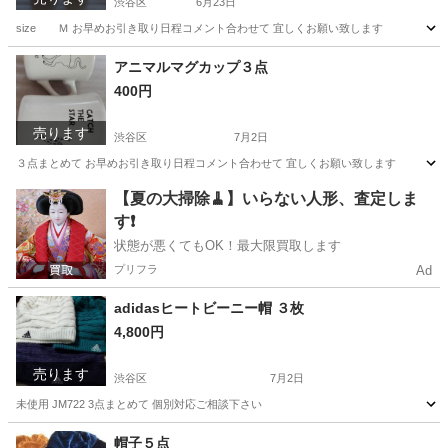
渋谷区
6月23日
size Ｍ お早めお引き取り日程コメント合わせて 宜しくお願い致します
東京
渋谷区
靴
シューズ
アニマルマグカップ３点
400円
売ります
渋谷区
7月2日
３点まとめて お早めお引き取り日程コメント合わせて 宜しくお願い致します
東京
渋谷区
食器
【夏の大掃除🧹】いらない人形、査定しま
す❗️
状態が悪くてもOK！最大限買取します
プリフラ
Ad
adidasヒートビーニー帽 ３枚
4,800円
売ります
渋谷区
7月2日
未使用 JM722 3点まとめて 個別対応ご相談下さい
東京
渋谷区
小物
adidas
帽子５点