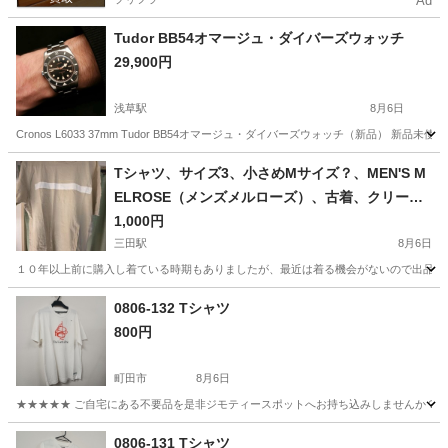
Ad
Tudor BB54オマージュ・ダイバーズウォッチ
29,900円
浅草駅
8月6日
Cronos L6033 37mm Tudor BB54オマージュ・ダイバーズウォッチ（新品
東京
台東区
浅草駅
アクセサリー
Tシャツ、サイズ3、小さめMサイズ？、MEN'S M
ELROSE（メンズメルローズ）、古着、クリーム
色？肌色？
1,000円
三田駅
8月6日
１０年以上前に購入し着ている時期もありましたが、最近は着る機会がないので出品い
東京
港区
三田駅
Tシャツ
クリーム色
0806-132 Tシャツ
800円
町田市
8月6日
★★★★★ ご自宅にある不要品を是非ジモティースポットへお持ち込みしませんか？ 家
東京
町田市
Tシャツ
現地
0806-131 Tシャツ