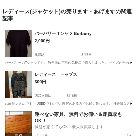
レディース(ジャケット)の売ります・あげますの関連
記事
バーバリー Tシャツ Burberry
2,000円
奥沢駅
8月6日
バーバリーのTシャツです。 数年前に空港の免税店で購入しました。 サイズが合わなく
東京
世田谷区
奥沢駅
Tシャツ
レディース トップス
300円
西武立川駅
8月6日
size M 大きめです！ USEDですのでご理解のある方でお願い致します。 神経質な方
東京
立川市
西武立川駅
Tシャツ
運べない家具、無料でお伺い＆即買取も
OK！
状態が悪くてもOK！最大限買取します
プリフラ