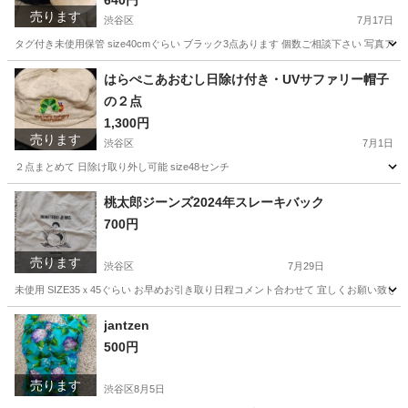
640円
売ります
渋谷区
7月17日
タグ付き未使用保管 size40cmぐらい ブラック3点あります 個数ご相談下さい 写
東京
渋谷区
ファブリック、カバー
ムートン
はらぺこあおむし日除け付き・UVサファリー帽子
の２点
1,300円
売ります
渋谷区
7月1日
２点まとめて 日除け取り外し可能 size48センチ
東京
渋谷区
キッズ用品
はらぺこあおむし
桃太郎ジーンズ2024年スレーキバック
700円
売ります
渋谷区
7月29日
未使用 SIZE35ｘ45ぐらい お早めお引き取り日程コメント合わせて 宜しくお願い致し
東京
渋谷区
バッグ
ジーンズ
jantzen
500円
売ります
渋谷区
8月5日