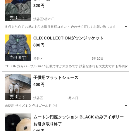
320円
売ります
渋谷区
5月28日
５点まとめて お早めお引き取り日程コメント 合わせて宜しくお願い致します
東京
渋谷区
小物
CLIX COLLECTIONダウンジャケット
800円
売ります
渋谷区
5月10日
COLOR 深みパープル size S記載ですが大きめです 試着なされも大丈夫です お早
東京
渋谷区
ジャケット
ダウンジャケット
子供用フラットシューズ
400円
売ります
渋谷区
6月25日
未使用 サイズ１０ 色はゴールドです
東京
渋谷区
キッズ用品
新品
ムートン円座クッション BLACK のみアイボリー
お引き取り終了