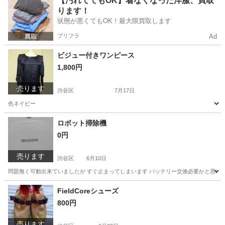
【汚れててもOK】着なくなった洋服、買取
ります！
状態が悪くてもOK！最大限買取します
プリフラ
Ad
ビジュー付きワンピース
1,800円
売ります
渋谷区
7月17日
色ネイビー
東京
渋谷区
ワンピース
ネイビー
ロボット掃除機
0円
売ります
渋谷区
6月10日
問題無く可動出来ていましたが すぐ止まってしまいます バッテリー交換必要かと思い
東京
渋谷区
生活家電
ロボット掃除機
FieldCoreシューズ
800円
売ります