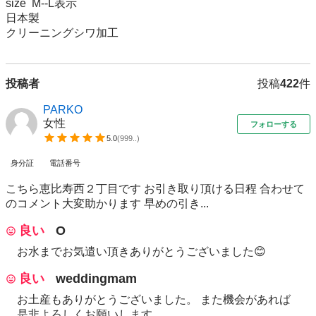
size  M--L表示

日本製

クリーニングシワ加工
投稿者
投稿
422
件
PARKO
女性
フォローする
5.0
(
999..
)
身分証
電話番号
こちら恵比寿西２丁目です お引き取り頂ける日程 合わせて
のコメント大変助かります 早めの引き...
良い
O
お水までお気遣い頂きありがとうございました😊
良い
weddingmam
お土産もありがとうございました。 また機会があれば
是非よろしくお願いします。