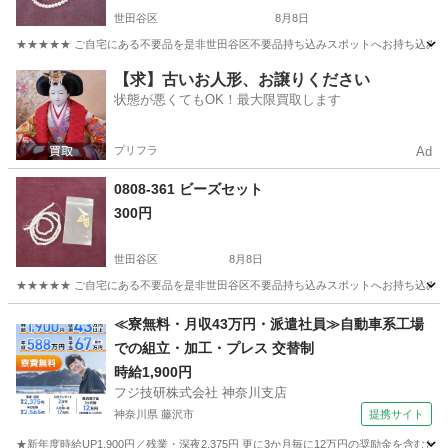
世田谷区
8月8日
★★★★★ ご自宅にある不要品を是非世田谷区不要品持ち込みスポットへお持ち込みしません
東京
世田谷区
アクセサリー
スポット
【求】古いお人形、お譲りください
状態が悪くてもOK！最大限買取します
プリフラ
Ad
0808-361 ビーズセット
300円
世田谷区
8月8日
★★★★★ ご自宅にある不要品を是非世田谷区不要品持ち込みスポットへお持ち込みしません
東京
世田谷区
アクセサリー
スポット
≪寮無料・月収43万円・派遣社員≫自動車系工場
での組立・加工・プレス 交替制
時給1,900円
フジ技研株式会社 神奈川支店
神奈川県 藤沢市
提携サイト
★新年度時給UP1,900円／残業・深夜2,375円 更に3か月毎に12万円の奨励金を含む