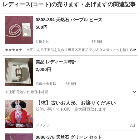
レディース(コート)の売ります・あげますの関連記事
0808-384 天然石 パープル ビーズ
500円
世田谷区
8月8日
★★★★★ ご自宅にある不要品を是非世田谷区不要品持ち込みスポットへお持ち込みしません
東京
世田谷区
アクセサリー
天然
美品 レディース時計
2,000円
武蔵小金井駅
8月8日
未使用 電池切れ 動作未確認
東京
小金井市
武蔵小金井駅
アクセサリー
【求】古いお人形、お譲りください
状態が悪くてもOK！最大限買取します
プリフラ
Ad
0808-378 天然石 グリーン セット