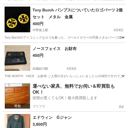
神奈川
藤沢市
その他
Tory Burch パンプスについていたロゴパーツ 2個
セット メタル 金属
400円
中野坂上駅
8月8日
Tory Burchのアイコニックなロゴを象った、ゴールドカラーの円形メタルパーツ2個
東京
中野区
中野坂上駅
小物
ノースフェイス お財布
400円
武蔵砂川駅
8月8日
THE NORTH FACE お財布 ご入用の方がいらっしゃいましたら!USEDです
東京
武蔵村山市
武蔵砂川駅
小物
ノースフェイス
運べない家具、無料でお伺い＆即買取も
OK！
状態が悪くてもOK！最大限買取します
プリフラ
Ad
エドウィン Ḡジャン
3,800円