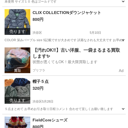
未使用 サイズ１０ 色はゴールドです
東京
渋谷区
キッズ用品
新品
CLIX COLLECTIONダウンジャケット
800円
売ります
渋谷区
5月10日
COLOR 深みパープル size S記載ですが大きめです 試着なされも大丈夫です お早
東京
渋谷区
ジャケット
ダウンジャケット
【汚れOK‼️】古い洋服、一袋まるまる買取
します✨
状態が悪くてもOK！最大限買取します
プリフラ
Ad
帽子５点
320円
売ります
渋谷区
5月28日
５点まとめて お早めお引き取り日程コメント 合わせて宜しくお願い致します
東京
渋谷区
小物
FieldCoreシューズ
800円