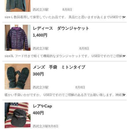
西武立川駅
8月8日
size L 数回着用して保管していたお品です。 美品だと思いますがあくまでUSEDで
東京
立川市
西武立川駅
カーディガン
エドウィン
レディース ダウンジャケット
1,400円
西武立川駅
8月8日
size3L フード付きで軽くて機能的なダウンジャケットです。 USEDですのでご理解
東京
立川市
西武立川駅
ジャンパー
ダウンジャケット
メンズ 手袋 ミトンタイプ
300円
西武立川駅
8月8日
暖かい手袋いかがですか。 USEDですのでご理解のある方でお願い致します。神経質
東京
立川市
西武立川駅
小物
レア✨Cap
400円
西武立川駅
8月8日