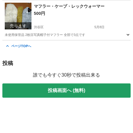
東京
渋谷区
バッグ
ジーンズ
マフラー・ケープ・レックウォーマー
500円
売ります
渋谷区
5月8日
未使用保管品 2枚目写真帽子付マフラー 全部で3点です
東京
渋谷区
小物
ケープ
ページTOPへ
投稿
誰でも今すぐ30秒で投稿出来る
投稿画面へ (無料)