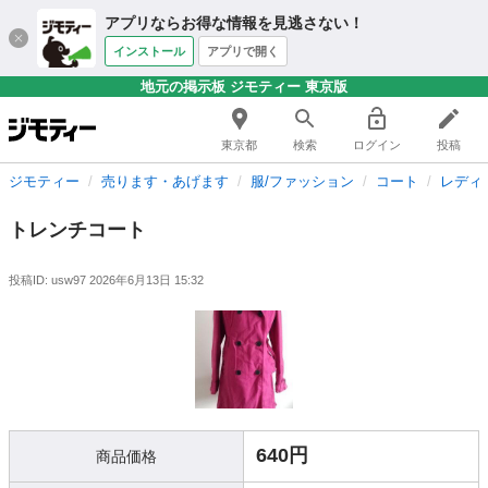
アプリならお得な情報を見逃さない！
インストール
アプリで開く
地元の掲示板 ジモティー 東京版
東京都
検索
ログイン
投稿
ジモティー
売ります・あげます
服/ファッション
コート
レディ
トレンチコート
投稿ID: usw97
2026年6月13日 15:32
640円
商品価格