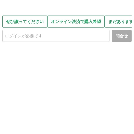
ぜひ譲ってください
オンライン決済で購入希望
まだあります
問合せ
初めての方へ
利用規約
プライバシーポリシー
プライバシー・ステートメント
健全化に資する運用方針
お問い合わせ
運営会社
サイトマップ
ご利用ガイド
フリーワードで探す
PC版で表示
都道府県選択
特定商取引法の表示
利用者情報の外部送信について