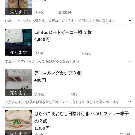
売ります
渋谷区
6月23日
size Ｍ お早めお引き取り日程コメント合わせて 宜しくお願い致します
東京
渋谷区
靴
シューズ
adidasヒートビーニー帽 ３枚
4,800円
売ります
渋谷区
7月2日
未使用 JM722 3点まとめて 個別対応ご相談下さい
東京
渋谷区
小物
adidas
アニマルマグカップ３点
400円
売ります
渋谷区
7月2日
３点まとめて お早めお引き取り日程コメント合わせて 宜しくお願い致します
東京
渋谷区
食器
はらぺこあおむし日除け付き・UVサファリー帽子
の２点
1,300円
売ります
渋谷区
7月1日