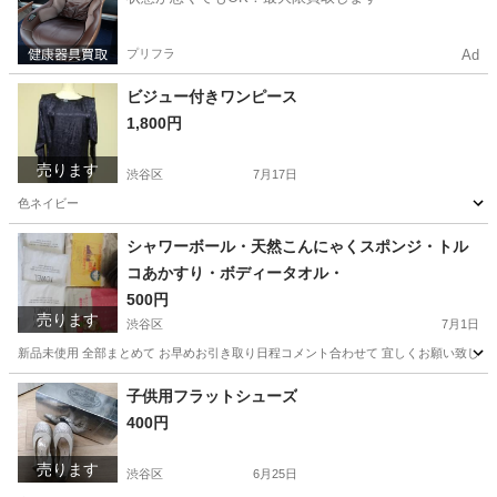
プリフラ
Ad
ビジュー付きワンピース
1,800円
売ります
渋谷区
7月17日
色ネイビー
東京
渋谷区
ワンピース
ネイビー
シャワーボール・天然こんにゃくスポンジ・トル
コあかすり・ボディータオル・
500円
売ります
渋谷区
7月1日
新品未使用 全部まとめて お早めお引き取り日程コメント合わせて 宜しくお願い致しま
東京
渋谷区
ボディケア
トルコ
子供用フラットシューズ
400円
売ります
渋谷区
6月25日