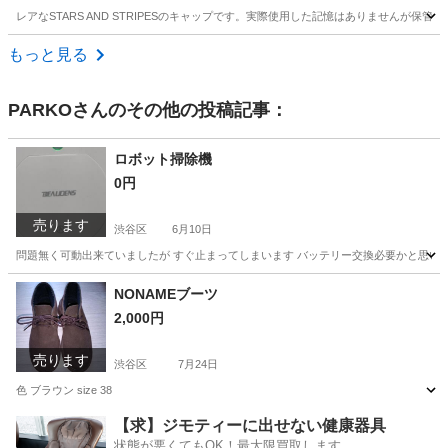
レアなSTARS AND STRIPESのキャップです。実際使用した記憶はありません
東京
立川市
西武立川駅
小物
ありません
もっと見る
PARKO
さんのその他の投稿記事：
ロボット掃除機
0円
売ります
渋谷区
6月10日
問題無く可動出来ていましたが すぐ止まってしまいます バッテリー交換必要かと思い
東京
渋谷区
生活家電
ロボット掃除機
NONAMEブーツ
2,000円
売ります
渋谷区
7月24日
色 ブラウン size 38
東京
渋谷区
靴
【求】ジモティーに出せない健康器具
状態が悪くてもOK！最大限買取します