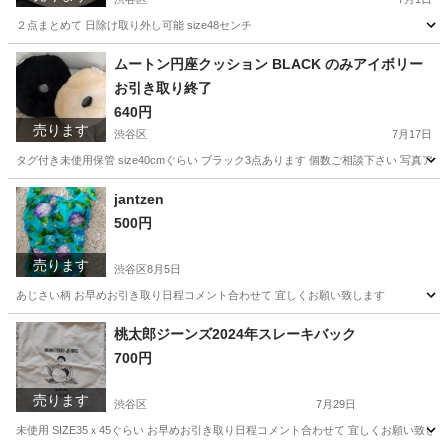
２点まとめて 日除け取り外し可能 size48センチ
東京
渋谷区
キッズ用品
はらぺこあおむし
ムートン円座クッション BLACK のみアイボリー
お引き取り終了
640円
売ります
渋谷区
7月17日
タグ付き未使用保管 size40cmぐらい ブラック3点あります 個数ご相談下さい 写
東京
渋谷区
ファブリック、カバー
ムートン
jantzen
500円
売ります
渋谷区
8月5日
あじさい柄 お早めお引き取り日程コメント合わせて 宜しくお願い致します
東京
渋谷区
服/ファッション
あじさい
桃太郎ジーンズ2024年スレーキバック
700円
売ります
渋谷区
7月29日
未使用 SIZE35ｘ45ぐらい お早めお引き取り日程コメント合わせて 宜しくお願い致し