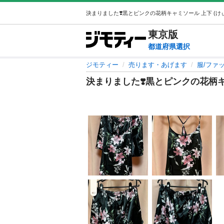
東京
版
都道府県選択
ジモティー
売ります・あげます
服/ファ
決まりました❣️黒とピンクの花柄