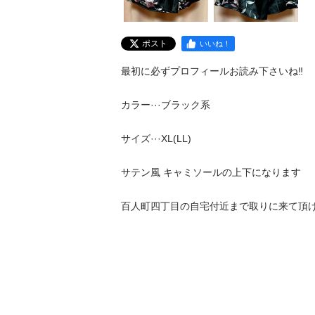
ポスト
いいね！
最初に必ずプロフィールお読み下さいね‼️

カラー···ブラック系

サイズ···XL(LL)

サテン風 キャミソールの上下になります

百人町四丁目の自宅付近まで取りに来て頂