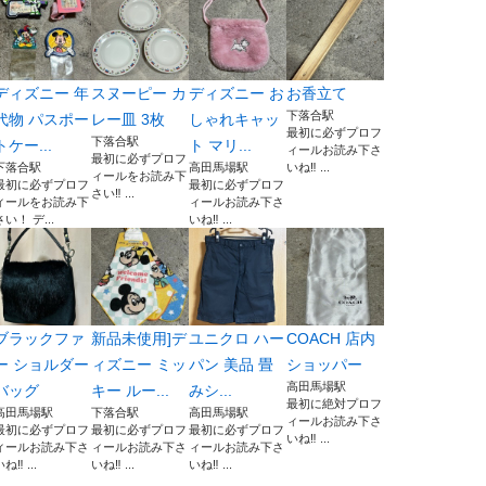
ディズニー 年
スヌーピー カ
ディズニー お
お香立て
下落合駅
代物 パスポー
レー皿 3枚
しゃれキャッ
最初に必ずプロフ
下落合駅
トケー...
ト マリ...
ィールお読み下さ
最初に必ずプロフ
下落合駅
高田馬場駅
いね‼️ ...
ィールをお読み下
最初に必ずプロフ
最初に必ずプロフ
さい‼️ ...
ィールをお読み下
ィールお読み下さ
さい！ デ...
いね‼️ ...
ブラックファ
新品未使用]デ
ユニクロ ハー
COACH 店内
ー ショルダー
ィズニー ミッ
パン 美品 畳
ショッパー
高田馬場駅
バッグ
キー ルー...
みシ...
最初に絶対プロフ
高田馬場駅
下落合駅
高田馬場駅
ィールお読み下さ
最初に必ずプロフ
最初に必ずプロフ
最初に必ずプロフ
いね‼️ ...
ィールお読み下さ
ィールお読み下さ
ィールお読み下さ
ね‼️ ...
いね‼️ ...
いね‼️ ...