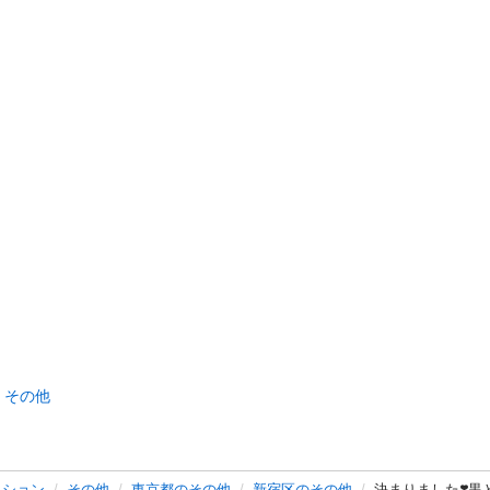
その他
ッション
その他
東京都のその他
新宿区のその他
決まりました❣️