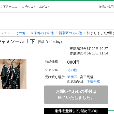
決まりました❣️黒とピンクの花柄キャミソール 上下 (けぃ) 下落合のその他の中古・古着あげます・譲ります｜ジモティーで不用品の処分
中古
売ります・あげます
地元の掲示
ッション
その他
東京都のその他
新宿区のその他
決まりました❣️
キャミソール 上下
（投稿ID : 1pulay）
更新
2026年6月22日 10:27
作成
2026年6月18日 11:54
商品価格
800円
ジャンル
その他
受け渡し場所
新宿区
 - 高田馬場
西武新宿線 - 
下落合駅
お問い合わせの受付は
終了いたしました。