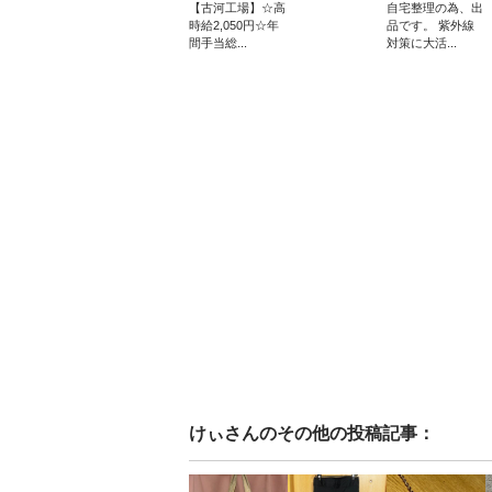
【古河工場】☆高
自宅整理の為、出
時給2,050円☆年
品です。 紫外線
間手当総...
対策に大活...
けぃ
さんのその他の投稿記事：