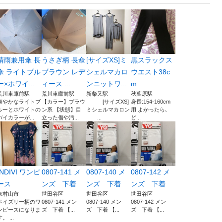
晴雨兼用傘 長
うさぎ柄 長傘
[サイズXS]ミ
黒スラックス
傘 ライトブル
ブラウン レデ
シェルマカロ
ウエスト38c
ー×ホワイ...
ィース ...
ンニットワ...
m
荒川車庫前駅
荒川車庫前駅
新柴又駅
秋葉原駅
爽やかなライトブ
【カラー】ブラウ
[サイズXS]
身長:154-160cm
ルーとホワイトの
ン系 【状態】目
ミシェルマカロン
用 よかったら､
バイカラーが...
立った傷や汚...
...
ど...
INDIVI ワンピ
0807-141 メ
0807-140 メ
0807-142 メ
ース
ンズ 下着
ンズ 下着
ンズ 下着
東村山市
世田谷区
世田谷区
世田谷区
ペイズリー柄のワ
0807-141 メン
0807-140 メン
0807-142 メン
ンピースになりま
ズ 下着 【...
ズ 下着 【...
ズ 下着 【...
。 ...