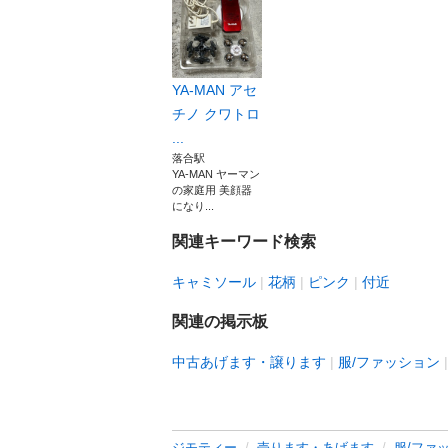
YA-MAN アセ
チノ クワトロ
...
落合駅
YA-MAN ヤーマン
の家庭用 美顔器
になり...
関連キーワード検索
キャミソール
花柄
ピンク
付近
関連の掲示板
中古あげます・譲ります
服/ファッション
ジモティー
売ります・あげます
服/ファ