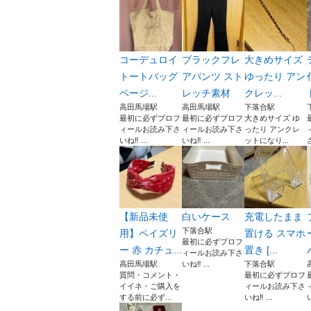
コーデュロイ
ブラックフレ
大きめサイズ
トートバッグ
アパンツ スト
ゆったり アン
ベージ...
レッチ素材
クレッ...
高田馬場駅
高田馬場駅
下落合駅
最初に必ずプロフ
最初に必ずプロフ
大きめサイズ ゆ
ィールお読み下さ
ィールお読み下さ
ったり アンクレ
いね‼️ ...
いね‼️ ...
ットになり...
【新品未使
白いケース
充電したまま
下落合駅
用】ペイズリ
置ける スマホ
最初に必ずプロフ
ー 赤 カチュ...
置き [...
ィールお読み下さ
高田馬場駅
いね‼️ ...
下落合駅
質問・コメント・
最初に必ずプロフ
イイネ・ご購入を
ィールお読み下さ
する前に必ず...
いね‼️ ...
い