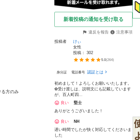
新着投稿の通知を受け取る
違反を報告
注意事項
投稿者
けぃ
女性
投稿： 
302
5.0
(
264
)
認証とは
身分証
電話番号
初めまして！よろしくお願いいたします。
✿受け渡しは、説明文にも記載しています
ける方のみ
が、百人町四...
良い
堅士
ありがとうございました！
良い
NH
遅い時間でしたが快く対応してくださいま
した