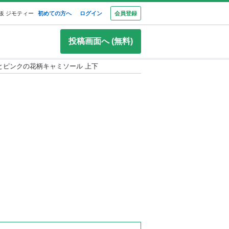
板 ジモティー
初めての方へ
ログイン
会員登録
投稿画面へ (無料)
黒とピンクの花柄キャミソール 上下