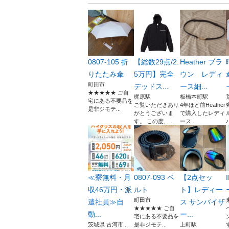
0807-105 折
【総数29点/2.
Heather ブラ
りたたみ傘
5万円】完全
ウン レディ
町田市
デッドス...
ース細...
★★★★★ ご自
梶原駅
板橋本町駅
宅にある不要品を
ご覧いただきあり
4年ほど前Heather
是非ジモテ...
がとうございま
で購入したレディ
す。 この度、...
ース...
≪寮無料・月
0807-093 ベ
【2点セッ
収46万円・派
ルト
ト】レディー
町田市
遣社員≫自
ス サンバイザ
★★★★★ ご自
動...
ー...
宅にある不要品を
茨城県 古河市...
是非ジモテ...
上町駅
す