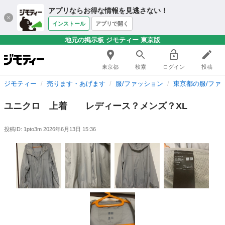
アプリならお得な情報を見逃さない！
インストール
アプリで開く
地元の掲示板 ジモティー 東京版
東京都
検索
ログイン
投稿
ジモティー
売ります・あげます
服/ファッション
東京都の服/ファ
ユニクロ 上着 レディース？メンズ？XL
投稿ID: 1pto3m
2026年6月13日 15:36