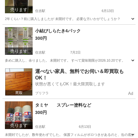
売ります
住吉駅
6月13日
2年くらい？前に購入しましたが 未開封です。 必要な方いかがでしょうか？
東京
江東区
住吉駅
ベビー用品
小結びしらたき4パック
300円
売ります
住吉駅
7月2日
多めに購入し、余りました。 未開封です。 すべて賞味期限が2026.10.20です。
東京
江東区
住吉駅
食品
運べない家具、無料でお伺い＆即買取も
OK！
状態が悪くてもOK！最大限買取します
プリフラ
Ad
タミヤ スプレー塗料など
300円
売ります
住吉駅
6月13日
未開封でしたが、数年使わずでした。 保護フィルムがボロつきがあるのと、缶の底が少