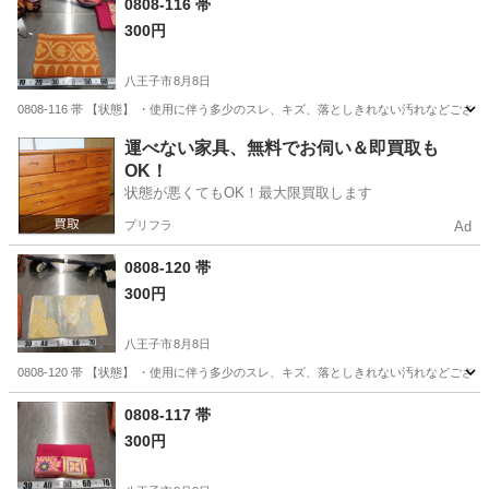
0808-116 帯
300円
八王子市
8月8日
0808-116 帯 【状態】 ・使用に伴う多少のスレ、キズ、落としきれない汚れなどご
東京
八王子市
着物
現地
運べない家具、無料でお伺い＆即買取も
OK！
状態が悪くてもOK！最大限買取します
プリフラ
Ad
0808-120 帯
300円
八王子市
8月8日
0808-120 帯 【状態】 ・使用に伴う多少のスレ、キズ、落としきれない汚れなどご
東京
八王子市
着物
現地
0808-117 帯
300円