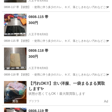
八王子市
8月8日
0808-117 帯 【状態】 ・使用に伴う多少のスレ、キズ、落としきれない汚れなどご
東京
八王子市
着物
現地
0808-115 帯
300円
八王子市
8月8日
0808-115 帯 【状態】 ・使用に伴う多少のスレ、キズ、落としきれない汚れなどご
東京
八王子市
着物
現地
0808-118 帯
300円
八王子市
8月8日
0808-118 帯 【状態】 ・使用に伴う多少のスレ、キズ、落としきれない汚れなどご
東京
八王子市
着物
現地
【汚れOK‼️】古い洋服、一袋まるまる買取
します✨
状態が悪くてもOK！最大限買取します
プリフラ
Ad
0808-119 帯