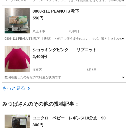
ユニクロのスキニーデニムパンツです。タグ付きの未使用品となります。 深みのあるイン
東京
羽村市
羽村駅
ジーンズ/デニム
0808-111 PEANUTS 靴下
550円
八王子市
8月8日
0808-111 PEANUTS 靴下 【状態】 ・使用に伴う多少のスレ、キズ、落としきれ
東京
八王子市
小物
現地
ショッキングピンク リブニット
2,400円
江東区
8月8日
数回着用したのみなので綺麗な状態です
東京
江東区
ニット
ショッキングピンク
もっと見る
みつば
さんのその他の投稿記事：
ユニクロ ベビー レギンス10分丈 90
300円