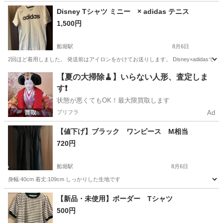
東京
世田谷区
池尻大橋駅
服/ファッション
東芝
Disney Tシャツ ミニー × adidas テニス
1,500円
船堀駅
8月6日
2回ほど着用しました。 発送前はアイロンをかけてお送りします。 Disney×adid
東京
江戸川区
船堀駅
Tシャツ
【夏の大掃除🧹】いらない人形、査定しま
す❗️
状態が悪くてもOK！最大限買取します
プリフラ
Ad
【値下げ】ブラック ワンピース M相当
720円
船堀駅
8月6日
身幅:40cm 着丈:109cm しっかりした生地です
東京
江戸川区
船堀駅
ワンピース
【新品・未使用】ボーダー Tシャツ
500円