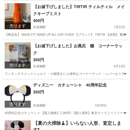
東京
千代田区
水道橋駅
アクセサリー
3COINS
【お値下げしました】TIRTIR ティルティル メイ
クキープミスト
400円
売ります
水道橋駅
7月12日
【商品名】 MASK FIT MAKE UP ALL DAY FIXER 【ブランド】 TIRTIR
東京
千代田区
水道橋駅
スキンケア
【お値下げしました】お風呂 棚 コーナーラッ
ク
300円
売ります
水道橋駅
6月13日
ワンタッチマジックシェルフ ・小物置きにも便利なコーナーラック ・レバーをスライドさ
東京
千代田区
水道橋駅
家具
ラック
ディズニー カチューシャ 40周年記念
350円
売ります
水道橋駅
5月30日
40周年記念カチューシャ 【購入価格】2,300円 【購入場所】東京ディズニーリゾート 
東京
千代田区
水道橋駅
服/ファッション
カチューシャ
【夏の大掃除🧹】いらない人形、査定しま
す❗️