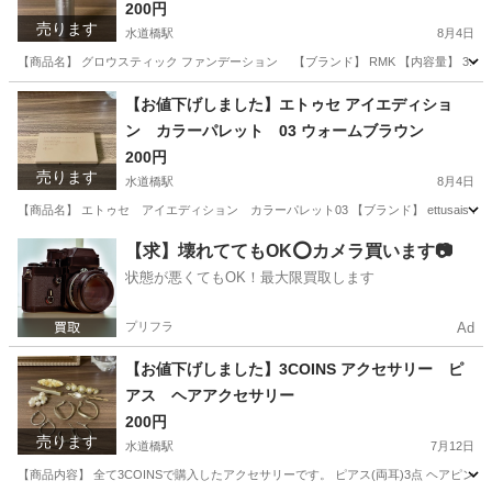
200円
売ります
水道橋駅
8月4日
【商品名】 グロウスティック ファンデーション 【ブランド】 RMK 【内容量】 3.4
東京
千代田区
水道橋駅
メイクアップ
【お値下げしました】エトゥセ アイエディショ
ン カラーパレット 03 ウォームブラウン
200円
売ります
水道橋駅
8月4日
【商品名】 エトゥセ アイエディション カラーパレット03 【ブランド】 ettusais エ
東京
千代田区
水道橋駅
メイクアップ
場所
【求】壊れててもOK⭕️カメラ買います📷
状態が悪くてもOK！最大限買取します
プリフラ
Ad
【お値下げしました】3COINS アクセサリー ピ
アス ヘアアクセサリー
200円
売ります
水道橋駅
7月12日
【商品内容】 全て3COINSで購入したアクセサリーです。 ピアス(両耳)3点 ヘアピ