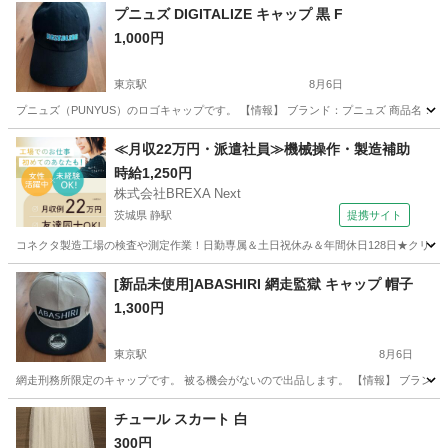
プニュズ DIGITALIZE キャップ 黒 F
1,000円
東京駅
8月6日
プニュズ（PUNYUS）のロゴキャップです。 【情報】 ブランド：プニュズ 商品名：DIGITA
東京
渋谷区
東京駅
小物
≪月収22万円・派遣社員≫機械操作・製造補助
時給1,250円
株式会社BREXA Next
茨城県 静駅
提携サイト
コネクタ製造工場の検査や測定作業！日勤専属＆土日祝休み＆年間休日128日★クリーン
茨城
常陸大宮市
静駅
その他
[新品未使用]ABASHIRI 網走監獄 キャップ 帽子
1,300円
東京駅
8月6日
網走刑務所限定のキャップです。 被る機会がないので出品します。 【情報】 ブランド：ABA
東京
渋谷区
東京駅
小物
チュール スカート 白
300円