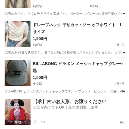
船堀駅
8月6日
試着のみです。 すぐに乾きそうな素材です。 ボーダーにグリーンの淵が可愛いです
東京
江戸川区
船堀駅
シャツ
グリーン
ドレープネック 半袖カットソー オフホワイト L
サイズ
1,500円
船堀駅
8月6日
試着のみ 綺麗な状態です。 着てみた時に冷感を感じさらっとしていました。 オフホワ
東京
江戸川区
船堀駅
カットソー
BILLABONG ビラボン メッシュキャップ グレー×
黒
1,500円
東京駅
8月6日
BILLABONG ビラボンのメッシュキャップです。 ・ブランド：ビラボン ・型番：AI01
東京
渋谷区
東京駅
小物
【求】古いお人形、お譲りください
状態が悪くてもOK！最大限買取します
プリフラ
Ad