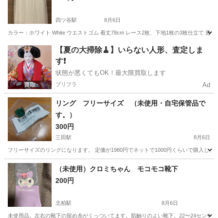
四ツ谷駅
8月6日
カラー：ホワイト White ウエストゴム 着丈78cm レース2枚、下地1枚の3枚仕立
東京
新宿区
四ツ谷駅
スカート
White
【夏の大掃除🧹】いらない人形、査定しま
す❗️
状態が悪くてもOK！最大限買取します
プリフラ
Ad
リング フリーサイズ （未使用・自宅保管品で
す。）
300円
三田駅
8月6日
フリーサイズのリングになります。 定価が1980円でネットで1000円くらいで購入した
東京
港区
三田駅
アクセサリー
ネット
（未使用）クロミちゃん モコモコ靴下
200円
北柏駅
8月6日
未使用品。左右の靴下の留め糸がくっついてます。肌触りのよい靴下。22〜24センチ