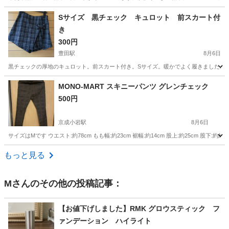
東京
日野市
北柏駅
小物
クロミ
Sサイズ 黒チェック キュロット 前スカート付
き
300円
豊田駅
8月6日
黒チェックの厚地のキュロット。前スカート付き。Sサイズ。暖かでよく履きました。
東京
日野市
豊田駅
スカート
キュロット
MONO-MART スキニーパンツ グレンチェック
500円
京成小岩駅
8月6日
サイズはMです ウエスト:約78cm もも幅:約23cm 裾幅:約14cm 股上:約25cm 股
東京
葛飾区
京成小岩駅
パンツ
MART
もっと見る
M
さんのその他の投稿記事：
【お値下げしました】RMK グロウスティック フ
ァンデーション ハイライト