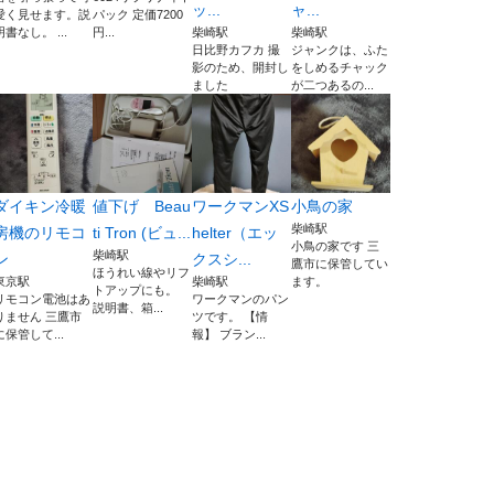
ッ...
ャ...
愛く見せます。説
パック 定価7200
明書なし。 ...
円...
柴崎駅
柴崎駅
日比野カフカ 撮
ジャンクは、ふた
影のため、開封し
をしめるチャック
ました
が二つあるの...
ダイキン冷暖
値下げ Beau
ワークマンXS
小鳥の家
柴崎駅
房機のリモコ
ti Tron (ビュ...
helter（エッ
小鳥の家です 三
柴崎駅
ン
クスシ...
鷹市に保管してい
ほうれい線やリフ
東京駅
柴崎駅
ます。
トアップにも。
リモコン電池はあ
ワークマンのパン
説明書、箱...
りません 三鷹市
ツです。 【情
に保管して...
報】 ブラン...