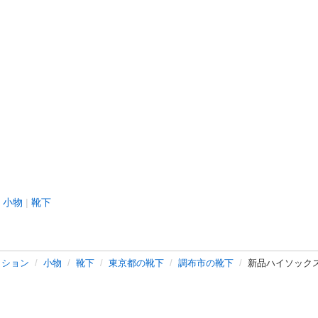
小物
靴下
ッション
小物
靴下
東京都の靴下
調布市の靴下
新品ハイソック