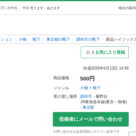
新品ハイソックス (不思議の国のアリス) 東京の小物《靴下》の中古・古着あげます・譲ります｜ジモティーで不用品の処分
中古
売ります・あげます
地元の掲示
ッション
小物
靴下
東京都の靴下
調布市の靴下
新品ハイソック
3
お気に入り登録
作成
2026年6月13日 14:56
商品価格
500円
ジャンル
小物
 > 
靴下
受け渡し場所
調布市
 - 菊野台
JR東海道本線(東京～熱海) 
- 
東京駅
投稿者にメールで問い合わせ
※問い合わせは会員登録とログイン必須です