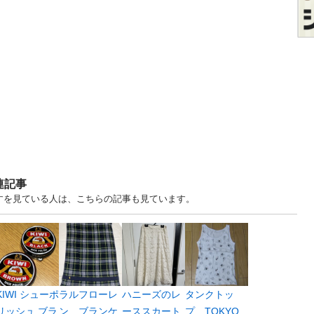
連記事
ますを見ている人は、こちらの記事も見ています。
KIWI シューポ
ラルフローレ
ハニーズのレ
タンクトッ
リッシュ ブラ
ン ブランケ
ーススカート
プ TOKYO