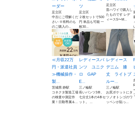
足立区
ーダー
ツ
昔ハワイで購入し
足立区
足立区
たものです レデ
中古にご理解くだ
２枚セットで500
ィースS〜M...
さい ※有料のも
円 単品も可能 一
のご購入の...
枚30...
い
≪月収22万
レディースパ
レディース
円・派遣社員
ンツ ユニク
デニム 膝
≫機械操作・
ロ GAP
丈 ライトブ
製...
E...
ルー...
茨城県 静駅
三ノ輪駅
三ノ輪駅
コネクタ製造工場
長いパンツ3本、
お尻ポケットにタ
の検査や測定作
七分丈1本の4本セ
ツノオトシゴのワ
業！日勤専属＆...
ット。 ...
ッペンが貼っ...