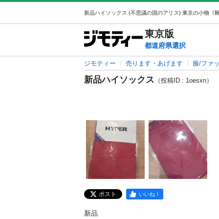
東京
版
都道府県選択
ジモティー
売ります・あげます
服/ファ
新品ハイソックス
（投稿ID : 1oesxn）
ポスト
いいね！
新品