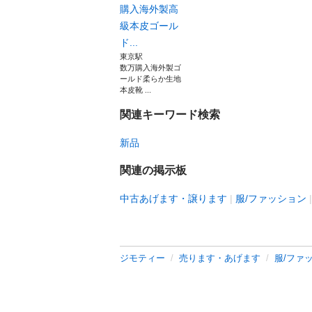
購入海外製高
級本皮ゴール
ド...
東京駅
数万購入海外製ゴ
ールド柔らか生地
本皮靴 ...
関連キーワード検索
新品
関連の掲示板
中古あげます・譲ります
服/ファッション
ジモティー
売ります・あげます
服/ファ