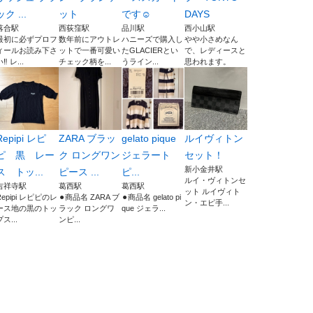
ック ...
ット
です☺️
DAYS
落合駅
西荻窪駅
品川駅
西小山駅
最初に必ずプロフ
数年前にアウトレ
ハニーズで購入し
やや小さめなん
ィールお読み下さ
ットで一番可愛い
たGLACIERとい
で、レディースと
‼️ レ...
チェック柄を...
うライン...
思われます。
Repipi レピ
ZARA ブラッ
gelato pique
ルイヴィトン
ピ 黒 レー
ク ロングワン
ジェラート
セット！
新小金井駅
ス トッ...
ピース ...
ピ...
ルイ・ヴィトンセ
吉祥寺駅
葛西駅
葛西駅
ット ルイヴィト
Repipi レピピのレ
⚫︎商品名 ZARA ブ
⚫︎商品名 gelato pi
ン・エピ手...
ース地の黒のトッ
ラック ロングワ
que ジェラ...
プス...
ンピ...