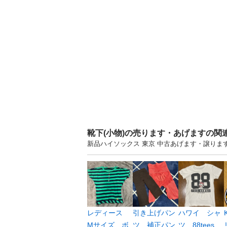
靴下(小物)の売ります・あげますの関
新品ハイソックス 東京 中古あげます・譲り
レディース
引き上げパン
ハワイ シャ
Mサイズ ボ
ツ 補正パン
ツ 88tees