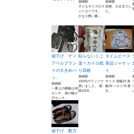
柴崎駅
柴崎駅
子どもサイズのス
状態、大丈夫でし
ニーカーです。
た。
かなり酷い藪...
値下げ ディ
貼らないミニ
タイムピース
アベルブラン
楽々カイロ残
美品ジャケッ
ドの大きめバ
り四枚
ト
柴崎駅
柴崎駅
ッ...
100均のワッツで
サイズ 肩幅33 身
柴崎駅
買いました、 期
幅39 バスト70 着
一番上の横幅は48
限2029...
丈...
センチ、底の幅が
37センチ...
値下げ 数万