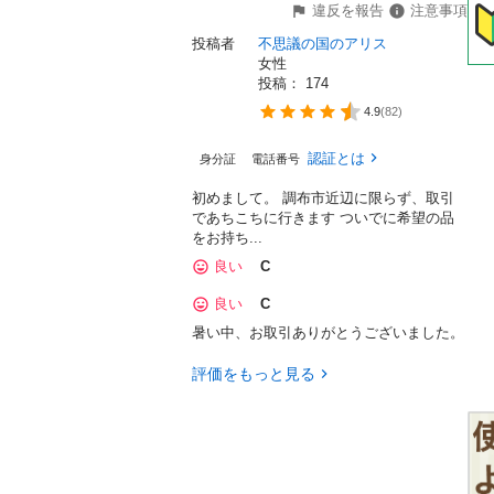
違反を報告
注意事項
投稿者
不思議の国のアリス
女性
投稿： 
174
4.9
(
82
)
認証とは
身分証
電話番号
初めまして。 調布市近辺に限らず、取引
であちこちに行きます ついでに希望の品
をお持ち...
良い
C
良い
C
暑い中、お取引ありがとうございました。
評価をもっと見る