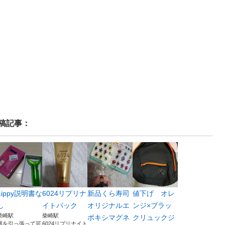
稿記事：
Lippy説明書な
6024リプリナ
新品くら寿司
値下げ オレ
し
イトパック
オリジナルエ
ンジ×ブラッ
柴崎駅
柴崎駅
ポキシマグネ
クリュックジ
唇を引っ張って可
6024リプリナイト