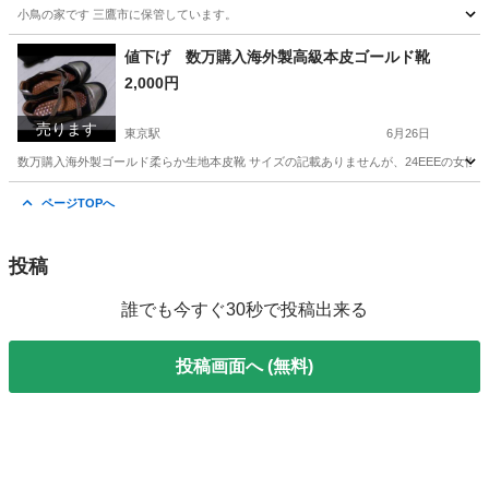
小鳥の家です 三鷹市に保管しています。
東京
調布市
柴崎駅
バッグ
小鳥
値下げ 数万購入海外製高級本皮ゴールド靴
2,000円
売ります
東京駅
6月26日
数万購入海外製ゴールド柔らか生地本皮靴 サイズの記載ありませんが、24EEEの女性
東京
調布市
東京駅
靴
海外
ページTOPへ
投稿
誰でも今すぐ30秒で投稿出来る
投稿画面へ (無料)