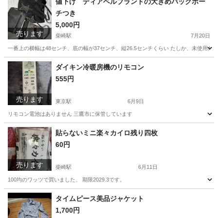
値下げ ディアベルブランドの大きめバックポー
チつき
5,000円
売ります
柴崎駅
7月20日
一番上の横幅は48センチ、底の幅が37センチ、縦26.5センチくらい たしか、未使用だ
東京
調布市
柴崎駅
バッグ
ダイキン冷暖房機のリモコン
555円
売ります
東京駅
6月9日
リモコン電池はありません 三鷹市に保管しています
東京
中央区
東京駅
季節、空調家電
リモコン
貼らないミニ楽々カイロ残り四枚
60円
売ります
柴崎駅
6月11日
100均のワッツで買いました、 期限2029.3です。
東京
調布市
柴崎駅
家庭用品
100均
タイムピース美品ジャケット
1,700円