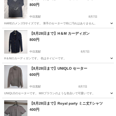
800円
中目黒駅
8月7日
HAREのメンズSサイズです。 薄手のセーターで特に汚れはありません。
東京
目黒区
中目黒駅
セーター
ありません
【8月28日まで】H＆M カーディガン
800円
中目黒駅
8月7日
H＆Mのカーディガンです。 色はネイビーです。
東京
目黒区
中目黒駅
カーディガン
ネイビー
【8月28日まで】UNIQLO セーター
600円
中目黒駅
8月7日
UNIQLOのセーターです。 MIXブラウンのような色合いで可愛いです。
東京
目黒区
中目黒駅
セーター
UNIQLO
【8月28日まで】Royal party ミニ丈Tシャツ
400円