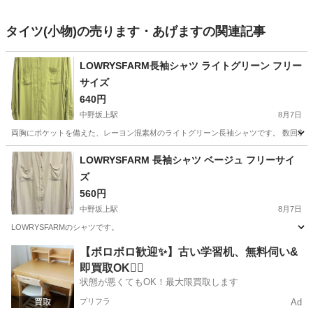
タイツ(小物)の売ります・あげますの関連記事
LOWRYSFARM長袖シャツ ライトグリーン フリー
サイズ
640円
中野坂上駅
8月7日
両胸にポケットを備えた、レーヨン混素材のライトグリーン長袖シャツです。 数回着
東京
中野区
中野坂上駅
シャツ
LOWRYSFARM 長袖シャツ ベージュ フリーサイ
ズ
560円
中野坂上駅
8月7日
LOWRYSFARMのシャツです。
東京
中野区
中野坂上駅
シャツ
【ボロボロ歓迎✨】古い学習机、無料伺い&
即買取OK🙆‍♀️
状態が悪くてもOK！最大限買取します
プリフラ
Ad