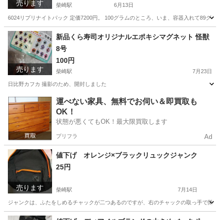
売ります
柴崎駅
6月13日
6024リプリナイトパック 定価7200円。 100グラムのところ、いま、容器入れて8
東京
調布市
柴崎駅
ヘアケア
容器
新品くら寿司オリジナルエポキシマグネット 怪獣
8号
100円
売ります
柴崎駅
7月23日
日比野カフカ 撮影のため、開封しました
東京
調布市
柴崎駅
バッグ
怪獣
運べない家具、無料でお伺い＆即買取も
OK！
状態が悪くてもOK！最大限買取します
プリフラ
Ad
値下げ オレンジ×ブラックリュックジャンク
25円
売ります
柴崎駅
7月14日
ジャンクは、ふたをしめるチャックが二つあるのですが、右のチャックの取っ手で閉める
東京
調布市
柴崎駅
バッグ
取っ手