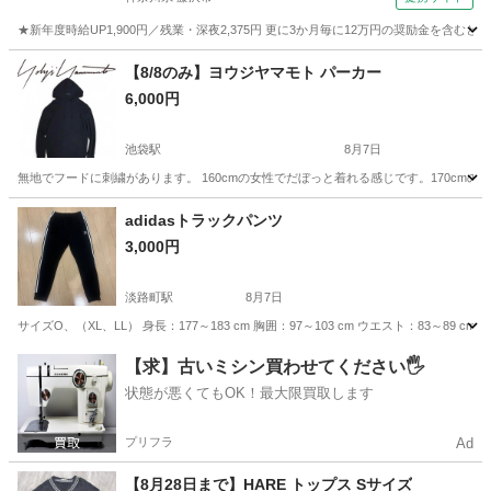
★新年度時給UP1,900円／残業・深夜2,375円 更に3か月毎に12万円の奨励金を含む
神奈川
藤沢市
その他
【8/8のみ】ヨウジヤマモト パーカー
6,000円
池袋駅
8月7日
無地でフードに刺繍があります。 160cmの女性でだぼっと着れる感じです。170cm
東京
千代田区
池袋駅
トレーナー
古着
adidasトラックパンツ
3,000円
淡路町駅
8月7日
サイズO、（XL、LL） 身長：177～183 cm 胸囲：97～103 cm ウエスト：83
東京
千代田区
淡路町駅
パンツ
【求】古いミシン買わせてください🖐️
状態が悪くてもOK！最大限買取します
プリフラ
Ad
【8月28日まで】HARE トップス Sサイズ