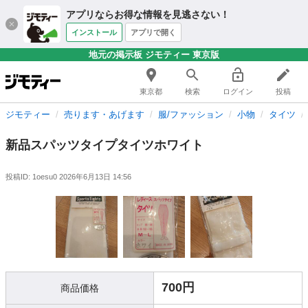
アプリならお得な情報を見逃さない！
インストール
アプリで開く
地元の掲示板 ジモティー 東京版
東京都
検索
ログイン
投稿
ジモティー
売ります・あげます
服/ファッション
小物
タイツ
新品スパッツタイプタイツホワイト
投稿ID: 1oesu0
2026年6月13日 14:56
700円
商品価格