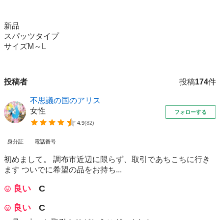
新品

スパッツタイプ

サイズM～L
投稿者
投稿
174
件
不思議の国のアリス
女性
フォローする
4.9
(
82
)
身分証
電話番号
初めまして。 調布市近辺に限らず、取引であちこちに行き
ます ついでに希望の品をお持ち...
良い
C
良い
C