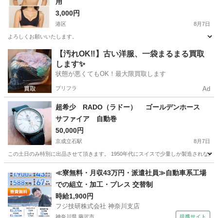
用
3,000円
港区
8月7日
よろしくお願いいたします。
東京
港区
その他
新品
【汚れOK‼️】古い洋服、一袋まるまる買取
します✨
状態が悪くてもOK！最大限買取します
プリフラ
Ad
超希少 RADO（ラドー） ゴールデンホース
サファイア 自動巻
50,000円
京成立石駅
8月7日
この土日のみ特別に出品させて頂きます。 1950年代にスイスで少量しか製造されなか
東京
葛飾区
京成立石駅
アクセサリー
ゴールデン
≪寮無料・月収43万円・派遣社員≫自動車系工場
での組立・加工・プレス 交替制
時給1,900円
フジ技研株式会社 神奈川支店
神奈川県 藤沢市
提携サイト