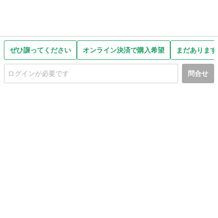
ぜひ譲ってください
オンライン決済で購入希望
まだあります
問合せ
初めての方へ
利用規約
プライバシーポリシー
プライバシー・ステートメント
健全化に資する運用方針
お問い合わせ
運営会社
サイトマップ
ご利用ガイド
フリーワードで探す
PC版で表示
都道府県選択