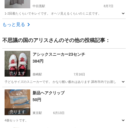
中目黒駅
8月7日
1-2回着たくらいでキレイです。 オヘソ見えるくらいのミニ丈です。
東京
目黒区
中目黒駅
Tシャツ
もっと見る
不思議の国のアリス
さんのその他の投稿記事：
アシックスニーカー23センチ
384円
売ります
柴崎駅
7月16日
子どもサイズのスニーカーです。 かなり酷い藪れはあります 調布市内でお渡し
東京
調布市
柴崎駅
キッズ用品
子ども
新品ヘアクリップ
50円
売ります
東京駅
6月13日
4個セットです。