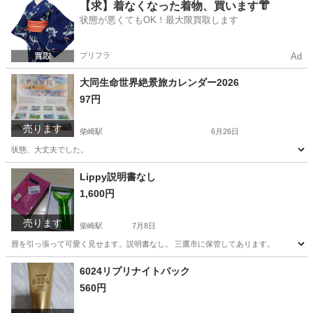
東京
調布市
東京駅
ベビー用品
新品
【求】着なくなった着物、買います👘
状態が悪くてもOK！最大限買取します
プリフラ
Ad
大同生命世界絶景旅カレンダー2026
97円
売ります
柴崎駅
6月26日
状態、大丈夫でした。
東京
調布市
柴崎駅
その他
カレンダー
Lippy説明書なし
1,600円
売ります
柴崎駅
7月8日
唇を引っ張って可愛く見せます。説明書なし。 三鷹市に保管してあります。
東京
調布市
柴崎駅
その他
6024リプリナイトパック
560円