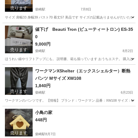
売ります
柴崎駅
7月8日
サイズ 肩幅33 身幅39 バスト70 着丈57 美品です サイズの記載ありませんがだいた
東京
調布市
柴崎駅
ジャケット
ピース
値下げ Beauti Tron (ビューティートロン) ES-35
0
9,000円
売ります
柴崎駅
8月2日
ほうれい線やリフトアップにも。 説明書、箱も揃っています おうちエステ。 購入は3
東京
調布市
柴崎駅
マッサージ器
ワークマンXShelter（エックスシェルター）断熱
パンツ Mサイズ XW108
1,840円
売ります
柴崎駅
6月23日
ワークマンのパンツです。 【情報】 ブランド：ワークマン 品番：XW108 サイズ：M ウ
東京
調布市
柴崎駅
パンツ
ワークマン
小鳥の家
448円
売ります
柴崎駅
8月7日