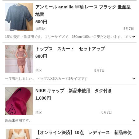
アンミール anmille 半袖 レース ブラック 量産型
地雷
500円
湯島駅
8月7日
1度の使用・洗濯済です。フリーサイズで、150cm-160cm目安だと思います。 メッセ
東京
文京区
湯島駅
服/ファッション
地雷
トップス スカート セットアップ
680円
港区
8月7日
一度着用しました。 トップスXSスカートSサイズです
東京
港区
スカート
セットアップ
NIKE キャップ 新品未使用 タグ付き
1,000円
港区
8月7日
新品未使用です。
東京
港区
小物
NIKE
【オンライン決済】10点 レディース 新品未使