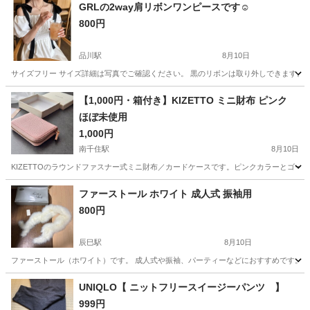
GRLの2way肩リボンワンピースです☺️
800円
品川駅
8月10日
サイズフリー サイズ詳細は写真でご確認ください。 黒のリボンは取り外しできます。 
東京
港区
品川駅
ワンピース
GRL
【1,000円・箱付き】KIZETTO ミニ財布 ピンク
ほぼ未使用
1,000円
南千住駅
8月10日
KIZETTOのラウンドファスナー式ミニ財布／カードケースです。ピンクカラーとゴー
東京
荒川区
南千住駅
小物
ファーストール ホワイト 成人式 振袖用
800円
辰巳駅
8月10日
ファーストール（ホワイト）です。 成人式や振袖、パーティーなどにおすすめです。 ボ
東京
江東区
辰巳駅
毛皮
振袖
UNIQLO【 ニットフリースイージーパンツ 】
999円