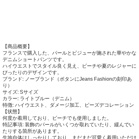
​【商品概要】

フランスで購入した、パールとビジューが施された華やかな
デニムショートパンツです。

ハイウエストでスタイル良く見え、ビーチや夏のレジャーに
ぴったりのデザインです。

​ブランド: ノーブランド（ボタンにJeans Fashionの刻印あ
り）

​サイズ: Sサイズ

​カラー: ライトブルー（デニム）

​特徴: ハイウエスト、ダメージ加工、ビーズデコレーション

​【状態】

​何度か着用しており、ビーチでも使用しました。

​特記事項: 装飾のパールがいくつか取れていたり、緩んでい
たりする箇所があります。

​生地自体はしっかりしており、まだまだ可愛く着用いただけ