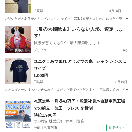
広尾駅
8月10日
ご覧いただきありがとうございます。 サイズ···XXL 1回履きました。 ゆったり楽ち
東京
渋谷区
広尾駅
パンツ
UNIQLO
【夏の大掃除🧹】いらない人形、査定しま
す❗️
状態が悪くてもOK！最大限買取します
プリフラ
Ad
ユニクロあつまれ どうぶつの森 Tシャツ メンズ L
サイズ
1,000円
田無駅
8月10日
大きなダメージはありませんので、まだまだ着ていただけます！ 色は濃いめのネイビーだと思いま
東京
西東京市
田無駅
服/ファッション
≪寮無料・月収43万円・派遣社員≫自動車系工場
での組立・加工・プレス 交替制
時給1,900円
フジ技研株式会社 神奈川支店
神奈川県 藤沢市
提携サイト