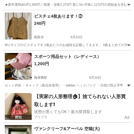
★新年度時給UP1,900円／残業・深夜2,375円 更に3か月毎に12万円の奨励金を含む
神奈川
藤沢市
その他
ビスチェ4枚あります！②
240円
昭島市
8月10日
M-Lサイズのビスチェです 1着あたりのお値段を記載してきます。 4着まとめての方に
東京
昭島市
服/ファッション
スポーツ用品セット（レディース）
1,200円
梅屋敷駅
8月10日
セット内容 ・キャップ（新品未使用） ・adidas ヘッドバンド ・日焼け防止手甲 
東京
大田区
梅屋敷駅
セーター
【実家の人形整理🏠】捨てられない人形買
取します❗️
状態が悪くてもOK！最大限買取します
プリフラ
Ad
ヴァンクリーフ&アーペル 空箱(大)