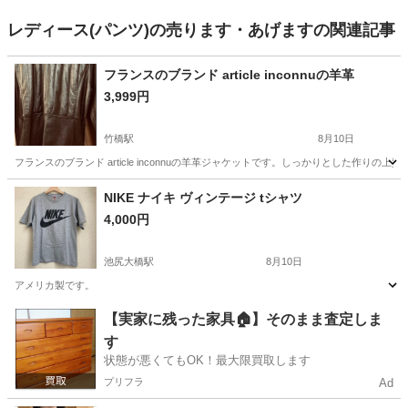
レディース(パンツ)の売ります・あげますの関連記事
フランスのブランド article inconnuの羊革
3,999円
竹橋駅
8月10日
フランスのブランド article inconnuの羊革ジャケットです。しっかりとした作りの上質な
東京
千代田区
竹橋駅
服/ファッション
article
NIKE ナイキ ヴィンテージ tシャツ
4,000円
池尻大橋駅
8月10日
アメリカ製です。
東京
世田谷区
池尻大橋駅
服/ファッション
【実家に残った家具🏠】そのまま査定しま
す
状態が悪くてもOK！最大限買取します
プリフラ
Ad