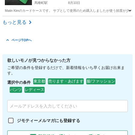
馬喰町駅
8月10日
Matin Kimのカードケースです。 サブとして使用のため購入しましたが使う頻度が少
東京
中央区
馬喰町駅
小物
もっと見る
ページTOPへ
欲しいモノが見つからなかった方
ご希望の条件を登録するだけで、新着情報をいち早くお届け出来ま
す。
東京都
売ります・あげます
服/ファッション
選択中の条件
パンツ
レディース
ジモティーメルマガにも登録する