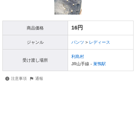
16円
商品価格
ジャンル
パンツ
>
レディース
利島村
受け渡し場所
JR山手線 -
巣鴨駅
注意事項
通報