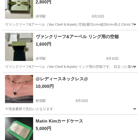
2,800円
赤羽駅
8月10日
ヴァンクリーフ&アーペル（Van Cleef & Arpels) 空箱(横31cm×縦26cm×高
東京
北区
赤羽駅
小物
ヴァンクリーフ
ヴァンクリーフ&アーペル リング用の空箱
1,600円
赤羽駅
8月10日
ヴァンクリーフ&アーペル（Van Cleef & Arpels) リング用の空箱です。 目立
東京
北区
赤羽駅
小物
@レディースネックレス@
10,000円
新宿駅
8月10日
※現金書留で先払いとなります
東京
新宿区
新宿駅
アクセサリー
Matin Kimカードケース
5,000円