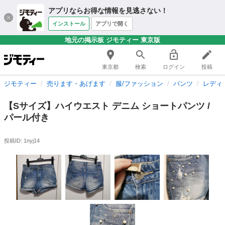
アプリならお得な情報を見逃さない！
インストール
アプリで開く
地元の掲示板 ジモティー 東京版
東京都
検索
ログイン
投稿
ジモティー
売ります・あげます
服/ファッション
パンツ
レディ
【Sサイズ】ハイウエスト デニム ショートパンツ /
パール付き
投稿ID: 1nyj14