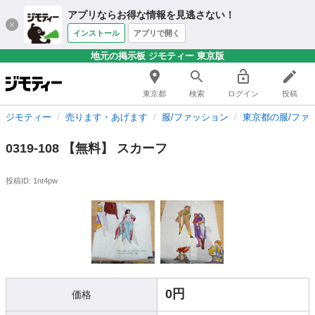
アプリならお得な情報を見逃さない！
インストール
アプリで開く
地元の掲示板 ジモティー 東京版
東京都
検索
ログイン
投稿
ジモティー
売ります・あげます
服/ファッション
東京都の服/ファ
0319-108 【無料】 スカーフ
投稿ID: 1nt4pw
0円
価格