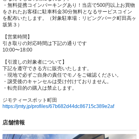
・無料提携コインパーキングあり！当店で500円以上お買物
をされたお客様に駐車料金30分無料となるサービスコイン
を配布いたします。（対象駐車場：リビングパーク町田高ヶ
坂第３）

【営業時間】

引き取りの対応時間は下記の通りです

10:00〜18:00

【引渡しの対象者について】

下記を遵守できる⽅に販売いたします。

・現地で必ずご⾃⾝の責任でモノをご確認ください。

・譲受後のキャンセルは受け付けておりません。 

・転売⽬的の購⼊は禁⽌します。

https://jmty.jp/profiles/67b682d44dc86715c389e2af
店舗情報