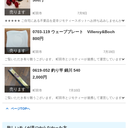
300円
売ります
町田市
7月9日
★★★★★ ご自宅にある不要品を是非ジモティースポットへお持ち込みしませんか？ 家
東京
町田市
アクセサリー
現地
0703-119 ウェーブプレート Villeroy&Boch
800円
売ります
町田市
7月19日
ご覧いただき有り難うございます。 町田市とジモティーが連携して運営しています。 粗
東京
町田市
食器
リユース
0619-052 釣り竿 錦川 540
2,000円
売ります
町田市
7月10日
ご覧いただき有り難うございます。 町田市とジモティーが連携して運営しています。 粗
東京
町田市
その他
リユース
ページTOPへ
欲しいモノが見つからなかった方