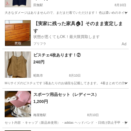
田無駅
8月10日
大きなダメージはありませんので、まだまだ着ていただけます！ 色は濃いめのネイビーだと思いま
東京
西東京市
田無駅
服/ファッション
【実家に残った家具🏠】そのまま査定しま
す
状態が悪くてもOK！最大限買取します
プリフラ
Ad
ビスチェ4枚あります！②
240円
昭島市
8月10日
M-Lサイズのビスチェです 1着あたりのお値段を記載してきます。 4着まとめての方に
東京
昭島市
服/ファッション
スポーツ用品セット（レディース）
1,200円
梅屋敷駅
8月10日
セット内容 ・キャップ（新品未使用） ・adidas ヘッドバンド ・日焼け防止手甲 