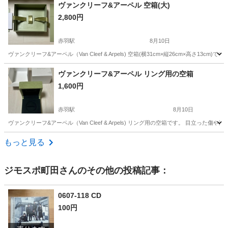
東京
大田区
梅屋敷駅
セーター
ヴァンクリーフ&アーペル 空箱(大)
2,800円
赤羽駅
8月10日
ヴァンクリーフ&アーペル（Van Cleef & Arpels) 空箱(横31cm×縦26cm×高
東京
北区
赤羽駅
小物
ヴァンクリーフ
ヴァンクリーフ&アーペル リング用の空箱
1,600円
赤羽駅
8月10日
ヴァンクリーフ&アーペル（Van Cleef & Arpels) リング用の空箱です。 目立
東京
北区
赤羽駅
小物
もっと見る
ジモスポ町田
さんのその他の投稿記事：
0607-118 CD
100円