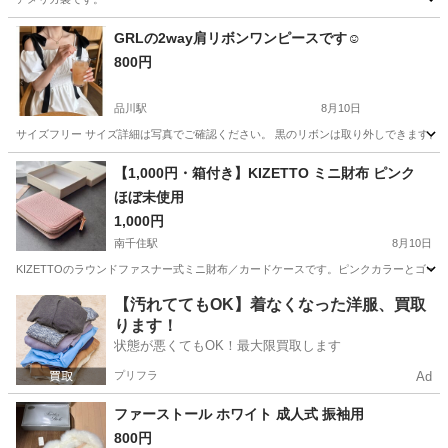
東京
世田谷区
池尻大橋駅
服/ファッション
GRLの2way肩リボンワンピースです☺️
800円
品川駅
8月10日
サイズフリー サイズ詳細は写真でご確認ください。 黒のリボンは取り外しできます。 
東京
港区
品川駅
ワンピース
GRL
【1,000円・箱付き】KIZETTO ミニ財布 ピンク
ほぼ未使用
1,000円
南千住駅
8月10日
KIZETTOのラウンドファスナー式ミニ財布／カードケースです。ピンクカラーとゴー
東京
荒川区
南千住駅
小物
【汚れててもOK】着なくなった洋服、買取
ります！
状態が悪くてもOK！最大限買取します
プリフラ
Ad
ファーストール ホワイト 成人式 振袖用
800円