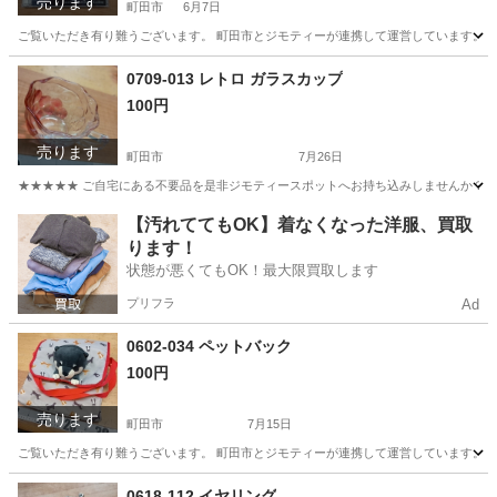
売ります
町田市
6月7日
ご覧いただき有り難うございます。 町田市とジモティーが連携して運営しています。 粗
東京
町田市
CD
リユース
0709-013 レトロ ガラスカップ
100円
売ります
町田市
7月26日
★★★★★ ご自宅にある不要品を是非ジモティースポットへお持ち込みしませんか？ 家
東京
町田市
食器
現地
【汚れててもOK】着なくなった洋服、買取
ります！
状態が悪くてもOK！最大限買取します
プリフラ
Ad
0602-034 ペットバック
100円
売ります
町田市
7月15日
ご覧いただき有り難うございます。 町田市とジモティーが連携して運営しています。 粗
東京
町田市
バッグ
リユース
0618-112 イヤリング