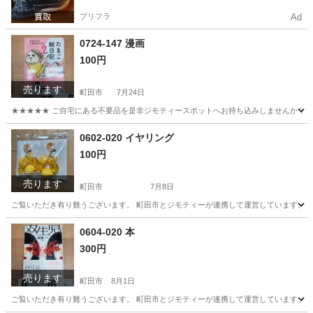
プリフラ
Ad
0724-147 漫画
100円
売ります
町田市
7月24日
★★★★★ ご自宅にある不要品を是非ジモティースポットへお持ち込みしませんか？ 家
東京
町田市
マンガ、コミック、アニメ
漫画
0602-020 イヤリング
100円
売ります
町田市
7月8日
ご覧いただき有り難うございます。 町田市とジモティーが連携して運営しています。 粗
東京
町田市
アクセサリー
リユース
0604-020 本
300円
売ります
町田市
8月1日
ご覧いただき有り難うございます。 町田市とジモティーが連携して運営しています。 粗