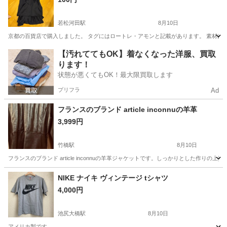
若松河田駅
8月10日
京都の百貨店で購入しました。 タグにはロートレ・アモンと記載があります。 素材は
東京
新宿区
若松河田駅
スカート
【汚れててもOK】着なくなった洋服、買取
ります！
状態が悪くてもOK！最大限買取します
プリフラ
Ad
フランスのブランド article inconnuの羊革
3,999円
竹橋駅
8月10日
フランスのブランド article inconnuの羊革ジャケットです。しっかりとした作りの上質な
東京
千代田区
竹橋駅
服/ファッション
article
NIKE ナイキ ヴィンテージ tシャツ
4,000円
池尻大橋駅
8月10日
アメリカ製です。