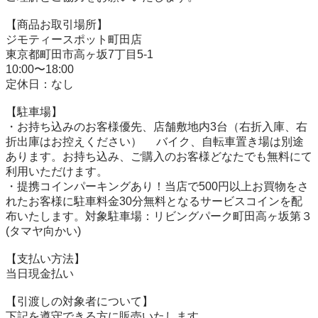
【商品お取引場所】

ジモティースポット町田店

東京都町田市高ヶ坂7丁目5-1

10:00〜18:00

定休日：なし

【駐⾞場】

・お持ち込みのお客様優先、店舗敷地内3台（右折入庫、右
折出庫はお控えください） 　バイク、自転車置き場は別途
あります。お持ち込み、ご購入のお客様どなたでも無料にて
利用いただけます。

・提携コインパーキングあり！当店で500円以上お買物をさ
れたお客様に駐車料金30分無料となるサービスコインを配
布いたします。対象駐車場：リビングパーク町田高ヶ坂第３
(タマヤ向かい)

【⽀払い⽅法】

当日現金払い

【引渡しの対象者について】

下記を遵守できる⽅に販売いたします。
