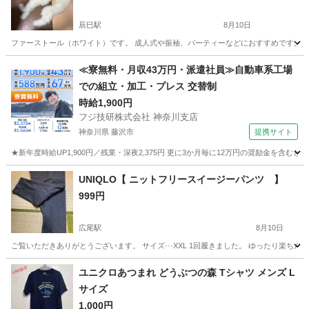
辰巳駅
8月10日
ファーストール（ホワイト）です。 成人式や振袖、パーティーなどにおすすめです。 ボ
東京
江東区
辰巳駅
毛皮
振袖
≪寮無料・月収43万円・派遣社員≫自動車系工場
での組立・加工・プレス 交替制
時給1,900円
フジ技研株式会社 神奈川支店
神奈川県 藤沢市
提携サイト
★新年度時給UP1,900円／残業・深夜2,375円 更に3か月毎に12万円の奨励金を含む
神奈川
藤沢市
その他
UNIQLO【 ニットフリースイージーパンツ 】
999円
広尾駅
8月10日
ご覧いただきありがとうございます。 サイズ···XXL 1回履きました。 ゆったり楽ち
東京
渋谷区
広尾駅
パンツ
UNIQLO
ユニクロあつまれ どうぶつの森 Tシャツ メンズ L
サイズ
1,000円