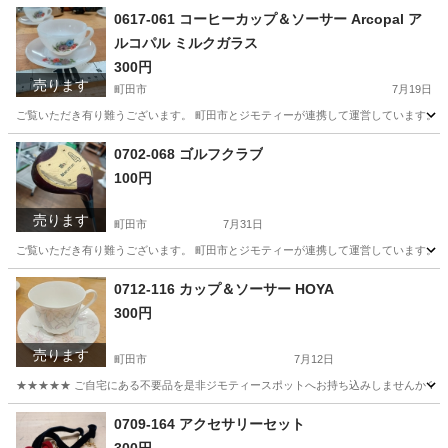
東京
町田市
ビジネス、経済
リユース
0617-061 コーヒーカップ＆ソーサー Arcopal ア
ルコパル ミルクガラス
300円
売ります
町田市
7月19日
ご覧いただき有り難うございます。 町田市とジモティーが連携して運営しています。 粗
東京
町田市
食器
Arcopal
0702-068 ゴルフクラブ
100円
売ります
町田市
7月31日
ご覧いただき有り難うございます。 町田市とジモティーが連携して運営しています。 粗
東京
町田市
ゴルフ
リユース
0712-116 カップ＆ソーサー HOYA
300円
売ります
町田市
7月12日
★★★★★ ご自宅にある不要品を是非ジモティースポットへお持ち込みしませんか？ 家
東京
町田市
食器
HOYA
0709-164 アクセサリーセット