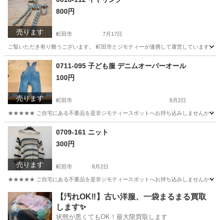
800円
売ります
町田市
7月17日
ご覧いただき有り難うございます。 町田市とジモティーが連携して運営しています。 粗
東京
町田市
アクセサリー
リユース
0711-095 子ども服 デニムオーバーオール
100円
売ります
町田市
8月2日
★★★★★ ご自宅にある不要品を是非ジモティースポットへお持ち込みしませんか？ 家
東京
町田市
ベビー用品
オーバーオール
0709-161 ニット
300円
売ります
町田市
8月2日
★★★★★ ご自宅にある不要品を是非ジモティースポットへお持ち込みしませんか？ 家
東京
町田市
セーター
現地
【汚れOK‼️】古い洋服、一袋まるまる買取
します✨
状態が悪くてもOK！最大限買取します