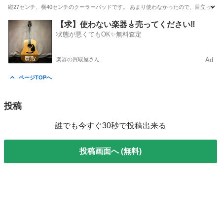
縦27センチ、横40センチのクーラーパッドです。 あまり使わなかったので、目立った
東京
新宿区
新大久保駅
周辺機器
クーラー
【求】使わない楽器🎸売ってください‼️
状態が悪くてもOK✨無料査定
楽器の買取屋さん
Ad
ページTOPへ
投稿
誰でも今すぐ30秒で投稿出来る
投稿画面へ (無料)