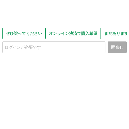
ぜひ譲ってください
オンライン決済で購入希望
まだあります
問合せ
初めての方へ
利用規約
プライバシーポリシー
プライバシー・ステートメント
健全化に資する運用方針
お問い合わせ
運営会社
サイトマップ
ご利用ガイド
フリーワードで探す
PC版で表示
都道府県選択