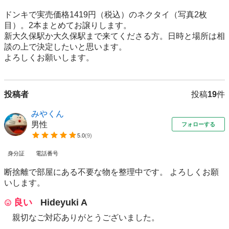
ドンキで実売価格1419円（税込）のネクタイ（写真2枚
目）。2本まとめてお譲りします。

新大久保駅か大久保駅まで来てくださる方。日時と場所は相
談の上で決定したいと思います。

よろしくお願いします。
投稿者
投稿
19
件
みやくん
男性
フォローする
5.0
(
9
)
身分証
電話番号
断捨離で部屋にある不要な物を整理中です。 よろしくお願
いします。
良い
Hideyuki A
親切なご対応ありがとうございました。