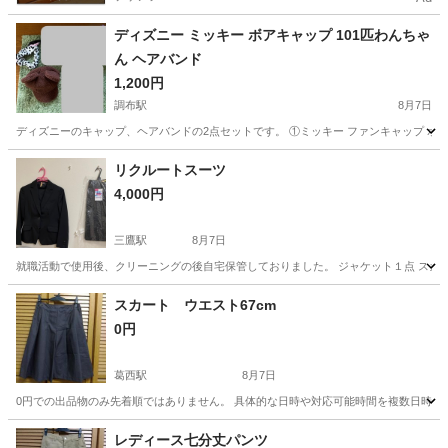
ディズニー ミッキー ボアキャップ 101匹わんちゃ
ん ヘアバンド
1,200円
調布駅
8月7日
ディズニーのキャップ、ヘアバンドの2点セットです。 ①ミッキー ファンキャップ ボア
東京
調布市
調布駅
小物
リクルートスーツ
4,000円
三鷹駅
8月7日
就職活動で使用後、クリーニングの後自宅保管しておりました。 ジャケット１点 スカ
東京
三鷹市
三鷹駅
スーツ
スカート ウエスト67cm
0円
葛西駅
8月7日
0円での出品物のみ先着順ではありません。 具体的な日時や対応可能時間を複数日時お知ら
東京
江戸川区
葛西駅
スカート
レディース七分丈パンツ