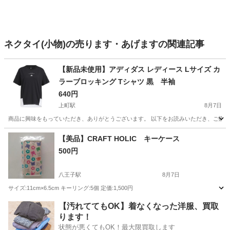
ネクタイ(小物)の売ります・あげますの関連記事
【新品未使用】アディダス レディース Lサイズ カ
ラーブロッキング Tシャツ 黒 半袖
640円
上町駅
8月7日
商品に興味をもっていただき、ありがとうございます。 以下をお読みいただき、ご購入をお待ち
東京
世田谷区
上町駅
Tシャツ
アディダス
【美品】CRAFT HOLIC キーケース
500円
八王子駅
8月7日
サイズ:11cm×6.5cm キーリング:5個 定価:1,500円
東京
八王子市
八王子駅
小物
ケース
【汚れててもOK】着なくなった洋服、買取
ります！
状態が悪くてもOK！最大限買取します