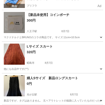
プリフラ
Ad
【新品未使用】コインポーチ
300円
八王子駅
8月7日
マクドナルドとBRUNOのコラボ商品です。 サイズ:11cm×10.5cm
東京
八王子市
八王子駅
小物
BRUNO
Lサイズ スカート
320円
昭島市
8月7日
他にも出品中です(^^)
東京
昭島市
スカート
婦人Sサイズ 新品ロングスカート
0円
光が丘駅
8月7日
新品ですが、タグはありません。 元々アウトレットの福袋に入っていたものだったので何