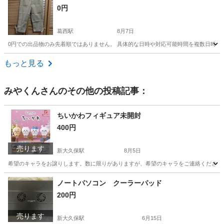
0円
葛西駅
8月7日
0円での出品物のみ先着順ではありません。 具体的な日時や対応可能時間を複数日時お知ら
東京
江戸川区
葛西駅
パンツ
もっと見る
みやくん
さんのその他の投稿記事：
ちいかわフィギュア未開封
400円
売ります
新大久保駅
8月5日
希望のキャラをお譲りします。数に限りがありますが、希望のキャラをご連絡ください
東京
新宿区
新大久保駅
その他
モモンガ
ノートパソコン クーラーパッド
200円
売ります
新大久保駅
6月15日