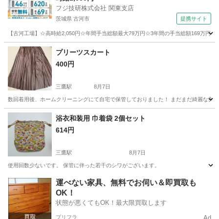
フジ技研株式会社 関東支店
茨城県 古河市
提携サイト
【古河工場】☆高時給2,050円☆年間手当総額最大79万円☆3年間の手当総額169万円
茨城
古河市
その他
プリーツスカート
400円
三鷹駅
8月7日
数回着用後、ホームクリーニングにて自宅で保管しておりました！ まだまだ綺麗な美
東京
三鷹市
三鷹駅
スカート
譲り
浴衣和装用 巾着袋 2個セット
614円
三鷹駅
8月7日
使用回数少ないです。 保管に伴った若干のシワがございます。
東京
三鷹市
三鷹駅
着物
運べない家具、無料でお伺い＆即買取も
OK！
状態が悪くてもOK！最大限買取します
プリフラ
Ad