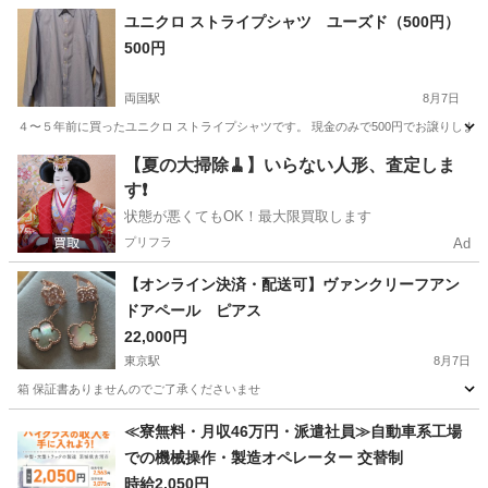
東京
練馬区
光が丘駅
スカート
婦人
ユニクロ ストライプシャツ ユーズド（500円）
500円
両国駅
8月7日
４〜５年前に買ったユニクロ ストライプシャツです。 現金のみで500円でお譲りしま
東京
墨田区
両国駅
シャツ
【夏の大掃除🧹】いらない人形、査定しま
す❗️
状態が悪くてもOK！最大限買取します
プリフラ
Ad
【オンライン決済・配送可】ヴァンクリーフアン
ドアペール ピアス
22,000円
東京駅
8月7日
箱 保証書ありませんのでご了承くださいませ
東京
中央区
東京駅
アクセサリー
≪寮無料・月収46万円・派遣社員≫自動車系工場
での機械操作・製造オペレーター 交替制
時給2,050円