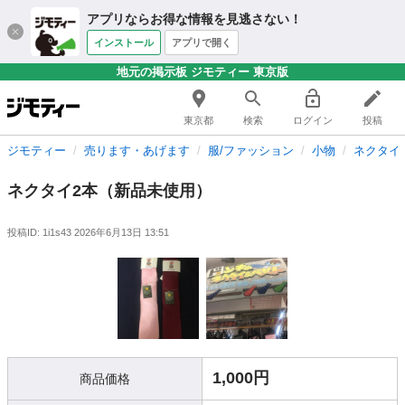
アプリならお得な情報を見逃さない！
インストール
アプリで開く
地元の掲示板 ジモティー 東京版
東京都
検索
ログイン
投稿
ジモティー
売ります・あげます
服/ファッション
小物
ネクタイ
ネクタイ2本（新品未使用）
投稿ID: 1i1s43
2026年6月13日 13:51
1,000円
商品価格