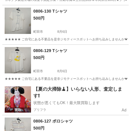
茨城
常陸大宮市
静駅
その他
0806-130 Tシャツ
500円
町田市
8月6日
★★★★★ ご自宅にある不要品を是非ジモティースポットへお持ち込みしませんか？ 家
東京
町田市
Tシャツ
現地
0806-129 Tシャツ
500円
町田市
8月6日
★★★★★ ご自宅にある不要品を是非ジモティースポットへお持ち込みしませんか？ 家
東京
町田市
Tシャツ
現地
【夏の大掃除🧹】いらない人形、査定しま
す❗️
状態が悪くてもOK！最大限買取します
プリフラ
Ad
0806-127 ポロシャツ
500円