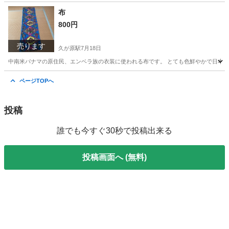
東京
大田区
久が原駅
年中行事用品
玄関マット
布
800円
売ります
久が原駅
7月18日
中南米パナマの原住民、エンベラ族の衣装に使われる布です。 とても色鮮やかで日本には
東京
大田区
久が原駅
その他
パナマ
ページTOPへ
投稿
誰でも今すぐ30秒で投稿出来る
投稿画面へ (無料)