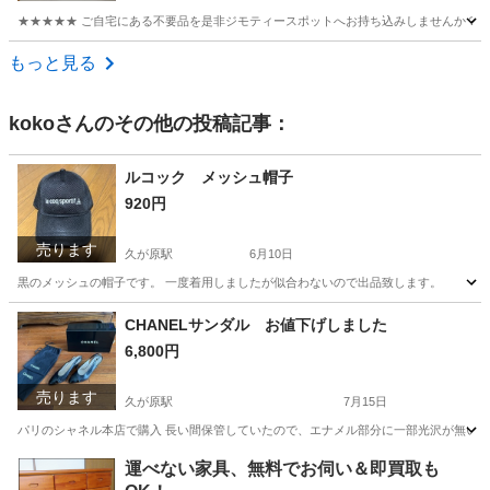
★★★★★ ご自宅にある不要品を是非ジモティースポットへお持ち込みしませんか？ 家
東京
町田市
シャツ
現地
もっと見る
koko
さんのその他の投稿記事：
ルコック メッシュ帽子
920円
売ります
久が原駅
6月10日
黒のメッシュの帽子です。 一度着用しましたが似合わないので出品致します。
東京
大田区
久が原駅
生活雑貨
ルコック
CHANELサンダル お値下げしました
6,800円
売ります
久が原駅
7月15日
パリのシャネル本店で購入 長い間保管していたので、エナメル部分に一部光沢が無い部分があり
東京
大田区
久が原駅
靴
パリ
運べない家具、無料でお伺い＆即買取も