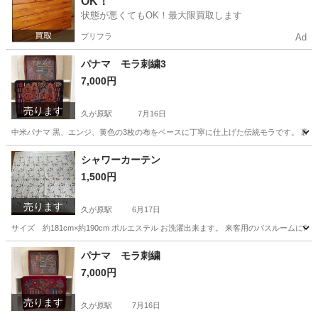
OK！
状態が悪くてもOK！最大限買取します
プリフラ
Ad
パナマ モラ刺繍3
7,000円
売ります
久が原駅
7月16日
中米パナマ 黒、エンジ、黄色の3枚の布をベースに丁寧に仕上げた伝統モラです。 裏地の処理も
東京
大田区
久が原駅
その他
パナマ
シャワーカーテン
1,500円
売ります
久が原駅
6月17日
サイズ 約181cm×約190cm ポルエステル お洗濯出来ます。 来客用のバスルーム
東京
大田区
久が原駅
その他
カーテン
パナマ モラ刺繍
7,000円
売ります
久が原駅
7月16日