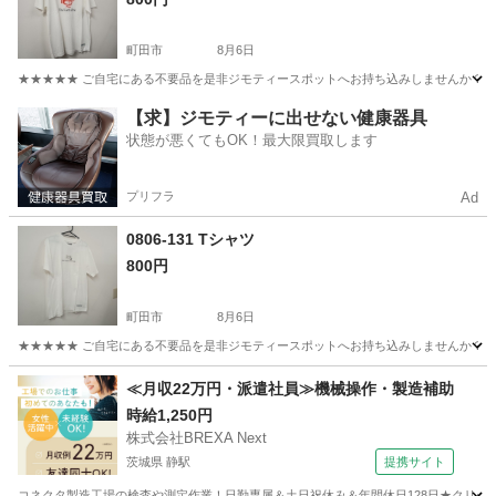
町田市
8月6日
★★★★★ ご自宅にある不要品を是非ジモティースポットへお持ち込みしませんか？ 家
東京
町田市
Tシャツ
現地
【求】ジモティーに出せない健康器具
状態が悪くてもOK！最大限買取します
プリフラ
Ad
0806-131 Tシャツ
800円
町田市
8月6日
★★★★★ ご自宅にある不要品を是非ジモティースポットへお持ち込みしませんか？ 家
東京
町田市
Tシャツ
現地
≪月収22万円・派遣社員≫機械操作・製造補助
時給1,250円
株式会社BREXA Next
茨城県 静駅
提携サイト
コネクタ製造工場の検査や測定作業！日勤専属＆土日祝休み＆年間休日128日★クリーン