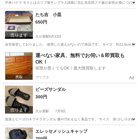
中米パナマ モラとはカリブ海サンブラス諸島に住む先住民クナ族の女性が身につける民族
東京
大田区
久が原駅
ファブリック、カバー
パナマ
たち吉 小皿
650円
売ります
久が原駅
6月13日
自宅保管しておりました。 使用した覚えがないので美品です。 サイズ 約11.5cm 
東京
大田区
久が原駅
食器
たち吉
運べない家具、無料でお伺い＆即買取も
OK！
状態が悪くてもOK！最大限買取します
プリフラ
Ad
ビーズサンダル
300円
売ります
久が原駅
7月9日
真珠とビーズのキラキラサンダル 傷や汚れもなく美品です。 サイズ 36 少し小さめで
東京
大田区
久が原駅
靴
真珠
エレッセメッシュキャップ
700円