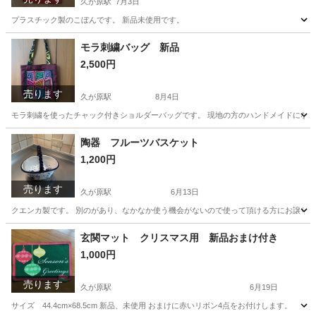
久が原駅
7月3日
プラスチック製のこぼんです。 新品未使用です。
東京
大田区
久が原駅
ポータブルゲーム
新品
モラ刺繍バッグ 新品
2,500円
売ります
久が原駅
8月4日
モラ刺繍を使ったチャック付きショルダーバッグです。 現地の方のハンドメイドになり
東京
大田区
久が原駅
バッグ
ハンドメイド
陶器 フルーツバスケット
1,200円
売ります
久が原駅
6月13日
クエンカ製です。 別のがあり、なかなか使う機会がないので使って頂ける方にお譲りし
東京
大田区
久が原駅
その他
譲り
玄関マット クリスマス用 新品おまけ付き
1,000円
売ります
久が原駅
6月19日
サイズ 44.4cm×68.5cm 新品、未使用 おまけに赤いリボン4点をお付けします。