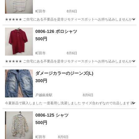
町田市
8月6日
★★★★★ ご自宅にある不要品を是非ジモティースポットへお持ち込みしませんか？ 家
東京
町田市
ポロシャツ
現地
0806-126 ポロシャツ
500円
町田市
8月6日
★★★★★ ご自宅にある不要品を是非ジモティースポットへお持ち込みしませんか？ 家
東京
町田市
ポロシャツ
現地
ダメージカラーのジーンズ(L)
300円
戸越銀座駅
8月6日
今夏新品で購入しました 一度着用し洗濯しました サイズ合わずなので出品します 購入かか
東京
品川区
戸越銀座駅
パンツ
0806-125 シャツ
500円
町田市
8月6日