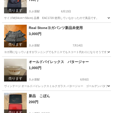
売ります
久が原駅
6月13日
サイズM(54cm〜56cm) 品番 EAC1720 使用していなかったので美品です。
東京
大田区
久が原駅
テニス
Real Stoneヨガパンツ新品未使用
3,000円
売ります
久が原駅
7月14日
ヨガ用になっていますがランニングでもテニスでもスコート代わりになりそうです。 黒地に
東京
大田区
久が原駅
スポーツウェア
オールドパイレックス バタージャー
1,000円
売ります
久が原駅
6月6日
ヴィンテージ オールドパイレックスミルクガラス バタージャー ゴールデンバタフライ柄 サ
東京
大田区
久が原駅
生活雑貨
パイレックス
新品 こぼん
200円
売ります