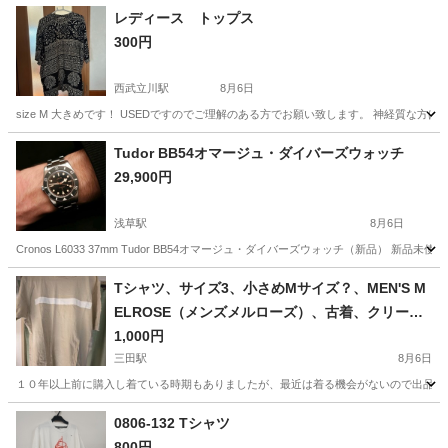
レディース トップス
300円
西武立川駅
8月6日
size M 大きめです！ USEDですのでご理解のある方でお願い致します。 神経質な方
東京
立川市
西武立川駅
Tシャツ
Tudor BB54オマージュ・ダイバーズウォッチ
29,900円
浅草駅
8月6日
Cronos L6033 37mm Tudor BB54オマージュ・ダイバーズウォッチ（新品
東京
台東区
浅草駅
アクセサリー
Tシャツ、サイズ3、小さめMサイズ？、MEN'S M
ELROSE（メンズメルローズ）、古着、クリーム
色？肌色？
1,000円
三田駅
8月6日
１０年以上前に購入し着ている時期もありましたが、最近は着る機会がないので出品い
東京
港区
三田駅
Tシャツ
クリーム色
0806-132 Tシャツ
800円