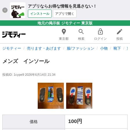
アプリならお得な情報を見逃さない！
インストール
アプリで開く
地元の掲示板 ジモティー 東京版
東京都
検索
ログイン
投稿
ジモティー
売ります・あげます
服/ファッション
小物
靴下
メンズ インソール
投稿ID: 1cype9
2026年6月14日 21:34
100円
価格