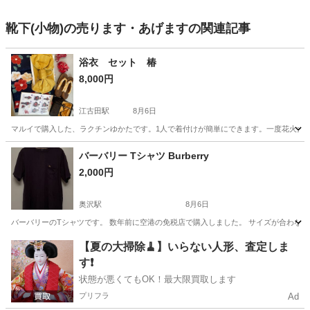
靴下(小物)の売ります・あげますの関連記事
浴衣 セット 椿
8,000円
江古田駅
8月6日
マルイで購入した、ラクチンゆかたです。1人で着付けが簡単にできます。一度花火大会
東京
練馬区
江古田駅
着物
浴衣
バーバリー Tシャツ Burberry
2,000円
奥沢駅
8月6日
バーバリーのTシャツです。 数年前に空港の免税店で購入しました。 サイズが合わなく
東京
世田谷区
奥沢駅
Tシャツ
【夏の大掃除🧹】いらない人形、査定しま
す❗️
状態が悪くてもOK！最大限買取します
プリフラ
Ad