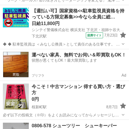
「ワーク・ルールズ! 君の生き方とリーダーシップを変える」 鬼澤 忍
/ 矢羽野 薫 / ラズロ・ボック 定価: ￥ 1980 1度読んだだけの綺麗な本
東京
世田谷区
西太子堂駅
ビジネス、経済
【週払い可】国家資格<<駐車監視員資格を持
です。 Googleや人事に関心のある方、ぜひ。 受け渡しは世田谷区...
っている方限定募集>>今なら全員に総…
日給11,800円
シンテイ警備株式会社 横浜支社 下北沢・祖師ケ谷大蔵・明大前(6)エリア/A3203200105
7月23日
提携サイト
下北沢駅
◆ ◆ 駐車監視員は ＜みなし公務員＞として責任のある仕事です。 警
察から委託を受けております。
東京
世田谷区
下北沢駅
警備員
運べない家具、無料でお伺い＆即買取もOK！
・・・・・・・・・・・・・・・・・・・・・・・・・・ ≫≫ 駐車
状態が悪くてもOK！最大限買取します
監視員の資格を持っている方限定の募集です！ ￣￣￣￣￣...
Ad
プリフラ
今こそ！中古マンション 得する買い方・選び
方
0円
桜新町駅
8月7日
必ず以下の投稿文（※印）をよくお読みになってからメッセージして
ください。 ・今こそ！中古マンション 得する買い方・選び方 ※当方
東京
世田谷区
桜新町駅
ビジネス、経済
有料
0806-578 シューツリー シューキーパー
の有料の出品物を複数まとめてたくさん購入してくれる方は優先いた