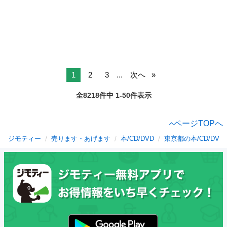
1
2
3
...
次へ
全8218件中 1-50件表示
ページTOPへ
ジモティー
売ります・あげます
本/CD/DVD
東京都の本/CD/DVD