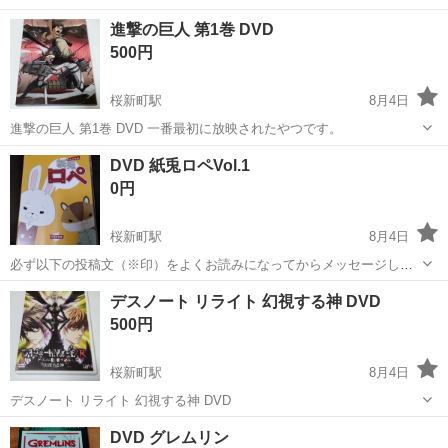
けでなく、肉・野菜・パン・デザートまで、魚焼きグリルを活用した
東京
世田谷区
桜新町駅
その他
進撃の巨人 第1巻 DVD
レシピを多数掲載しています。 毎日の料理を時短しながら、おいしく
500円
仕上げるアイデアが満載。電...
桜新町駅
8月4日
進撃の巨人 第1巻 DVD 一番最初に放映されたやつです。
東京
世田谷区
桜新町駅
DVD/ブルーレイ
進撃の巨人
DVD 紙兎ロペVol.1
0円
桜新町駅
8月4日
必ず以下の投稿文（※印）をよくお読みになってからメッセージして
ください。 ・DVD 紙兎ロペVol.1 DISCに研磨痕ございます。動作確認
東京
世田谷区
桜新町駅
DVD/ブルーレイ
紙兎ロペ
デスノート リライト 幻視する神 DVD
済みです。 ※当方の”有料の”出品物を複数まとめてたくさん購入して
500円
くれる...
桜新町駅
8月4日
デスノート リライト 幻視する神 DVD
東京
世田谷区
桜新町駅
DVD/ブルーレイ
デスノート
DVD グレムリン