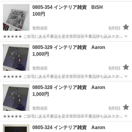
めやすい♪ シフトの強制もないですし 自分のペースで働くことも
東京
世田谷区
三軒茶屋駅
警備員
0805-354 インテリア雑貨 BiSH
できるので 続けやすい♪働きやすい♪ ＼＼ 『シフトが削られた…』
100円
『思うように稼...
世田谷区
8月5日
★★★★★ ご自宅にある不要品を是非世田谷区不要品持ち込みスポッ
トへお持ち込みしませんか？ 家電や家具、レジャー用品などが無料で
東京
世田谷区
CD
スポット
0805-329 インテリア雑貨 Aaron
まとめて持ち込めます！ ※詳細はこちらのページをご確認ください。
1,000円
https://jmt...
世田谷区
8月5日
★★★★★ ご自宅にある不要品を是非世田谷区不要品持ち込みスポッ
トへお持ち込みしませんか？ 家電や家具、レジャー用品などが無料で
東京
世田谷区
CD
スポット
0805-328 インテリア雑貨 Aaron
まとめて持ち込めます！ ※詳細はこちらのページをご確認ください。
1,000円
https://jmt...
世田谷区
8月5日
★★★★★ ご自宅にある不要品を是非世田谷区不要品持ち込みスポッ
トへお持ち込みしませんか？ 家電や家具、レジャー用品などが無料で
東京
世田谷区
CD
スポット
0805-324 インテリア雑貨 Aaron
まとめて持ち込めます！ ※詳細はこちらのページをご確認ください。