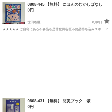
察から委託を受けております。
東京
世田谷区
駒沢大学駅
警備員
0808-445 【無料】 にほんのむかしばなし
・・・・・・・・・・・・・・・・・・・・・・・・・・ ≫≫ 駐車
0円
監視員の資格を持っている方限定の募集です！ ￣￣￣￣￣...
世田谷区
8月8日
★★★★★ ご自宅にある不要品を是非世田谷区不要品持ち込みスポッ
トへお持ち込みしませんか？ 家電や家具、レジャー用品などが無料で
東京
世田谷区
絵本
スポット
まとめて持ち込めます！ ※詳細はこちらのページをご確認ください。
https://jmt...
0808-431 【無料】 防災ブック 紫
0円