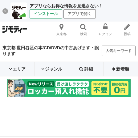
アプリならお得な情報を見逃さない！
インストール
アプリで開く
東京都
検索
ログイン
投稿
東京都 世田谷区の本/CD/DVDの中古あげます・譲
人気キーワード
ります
エリア
ジャンル
詳細
新着順