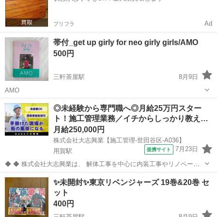
Ad
プリフラ
帯付_get up girly for neo girly girls/AMO
500円
三軒茶屋駅
8月9日
AMO
東京
世田谷区
三軒茶屋駅
本/CD/DVD
neo
◎未経験から専門職へ◎月給25万円スター
ト！施工管理業務／イチからしっかり教え…
月給250,000円
株式会社大志興業【施工管理-世田谷区-A036】
7月23日
提携サイト
用賀駅
◆ ◆ 株式会社大志興業は、 解体工事を中心に内装工事やリノベーシ
ョン工事まで幅広く手掛ける総合建設企業です。 住宅・店舗・ビルな
東京
世田谷区
用賀駅
その他
✨未開封✨東京リベンジャーズ 19巻&20巻 セ
ど多様な現場に対応し、解体から施工、廃棄物処理まで一貫して行っ
ット
ています。 20代～40代の...
400円
三軒茶屋駅
8月9日