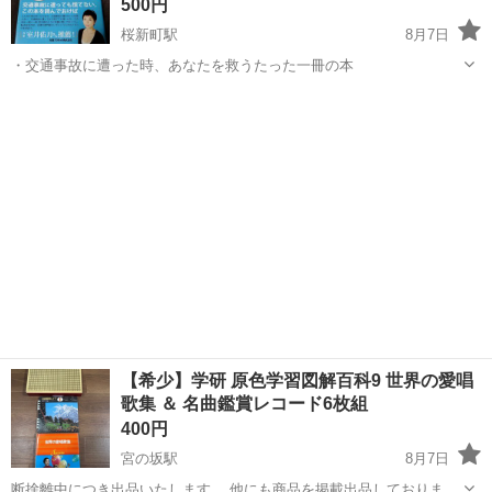
500円
桜新町駅
8月7日
・交通事故に遭った時、あなたを救うたった一冊の本
東京
世田谷区
桜新町駅
ビジネス、経済
有料
【希少】学研 原色学習図解百科9 世界の愛唱
歌集 ＆ 名曲鑑賞レコード6枚組
400円
宮の坂駅
8月7日
断捨離中につき出品いたします。 他にも商品を掲載出品しております