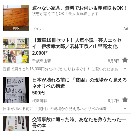
ョン工事まで幅広く手掛ける総合建設企業です。 住宅・店舗・ビルな
東京
世田谷区
千歳烏山駅
その他
運べない家具、無料でお伺い＆即買取もOK！
ど多様な現場に対応し、解体から施工、廃棄物処理まで一貫して行っ
状態が悪くてもOK！最大限買取します
ています。 20代～40代の...
Ad
プリフラ
【豪華19冊セット】人気小説・芸人エッセ
イ 伊坂幸太郎／若林正恭／山里亮太 他
2,000円
千歳烏山駅
8月8日
定価で買うと約16,000円分なのでかなりお得です！ ご覧いただきあり
がとうございます！ 話題のベストセラー小説や、人気芸人・タレント
東京
世田谷区
千歳烏山駅
文芸
日本が壊れる前に 「貧困」の現場から見える
のエッセイなど、読みごたえ抜群の本19冊セットです。休日のまとめ
ネオリベの構造
読みや、いろいろなジャン...
500円
桜新町駅
8月7日
日本が壊れる前に 「貧困」の現場から見えるネオリベの構造
東京
世田谷区
桜新町駅
ビジネス、経済
日本
交通事故に遭った時、あなたを救うたった一
冊の本