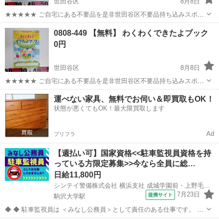
世田谷区
8月8日
★★★★★ ご自宅にある不要品を是非世田谷区不要品持ち込みスポッ
トへお持ち込みしませんか？ 家電や家具、レジャー用品などが無料で
東京
世田谷区
絵本
スポット
0808-449 【無料】 わくわくできたよブック
まとめて持ち込めます！ ※詳細はこちらのページをご確認ください。
0円
https://jmt...
世田谷区
8月8日
★★★★★ ご自宅にある不要品を是非世田谷区不要品持ち込みスポッ
トへお持ち込みしませんか？ 家電や家具、レジャー用品などが無料で
東京
世田谷区
絵本
スポット
運べない家具、無料でお伺い＆即買取もOK！
まとめて持ち込めます！ ※詳細はこちらのページをご確認ください。
状態が悪くてもOK！最大限買取します
https://jmt...
Ad
プリフラ
【週払い可】国家資格<<駐車監視員資格を持
っている方限定募集>>今なら全員に総…
日給11,800円
シンテイ警備株式会社 横浜支社 成城学園前・上野毛・駒沢大学(6)エリア/A3203200105
7月23日
提携サイト
駒沢大学駅
◆ ◆ 駐車監視員は ＜みなし公務員＞として責任のある仕事です。 警