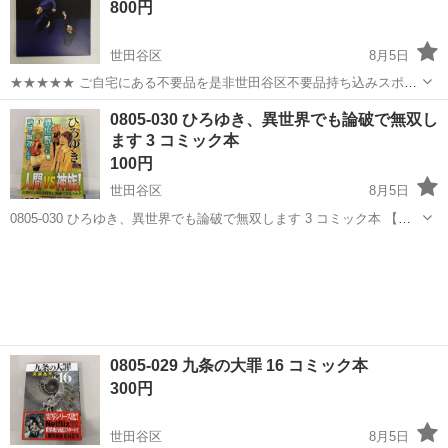
800円
https://jmt...
世田谷区
8月5日
★★★★★ ご自宅にある不要品を是非世田谷区不要品持ち込みスポッ
トへお持ち込みしませんか？ 家電や家具、レジャー用品などが無料で
東京
世田谷区
CD
スポット
0805-030 ひろゆき、異世界でも論破で無双し
まとめて持ち込めます！ ※詳細はこちらのページをご確認ください。
ます 3 コミック本
https://jmt...
100円
世田谷区
8月5日
0805-030 ひろゆき、異世界でも論破で無双します 3 コミック本 【状
態】 ・使用に伴う多少のスレ、キズ、落としきれない汚れなどござい
東京
世田谷区
マンガ、コミック、アニメ
ひろゆき
ます ・詳細は現地でご確認ください ・お値引きは出来かねますのでご
了...
0805-029 九条の大罪 16 コミック本
300円
世田谷区
8月5日