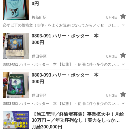
0円
桜新町駅
8月4日
必ず以下の投稿文（※印）をよくお読みになってからメッセージして
ください。 ・DVD グレムリン DISCに少し傷ございます。動作確認済
東京
世田谷区
桜新町駅
DVD/ブルーレイ
0803-091 ハリー・ポッター 本
みです。 ※当方の”有料の”出品物を複数まとめてたくさん購入してく
300円
れる方は優先...
世田谷区
8月3日
0803-091 ハリー・ポッター 本 【状態】 ・使用に伴う多少のスレ、
キズ、落としきれない汚れなどございます ・詳細は現地でご確認くだ
東京
世田谷区
文芸
ポッター
0803-093 ハリー・ポッター 本
さい ・お値引きは出来かねますのでご了承願います ※中古品のため、
300円
状...
世田谷区
8月3日
0803-093 ハリー・ポッター 本 【状態】 ・使用に伴う多少のスレ、
キズ、落としきれない汚れなどございます ・詳細は現地でご確認くだ
東京
世田谷区
文芸
ポッター
【施工管理／経験者募集】事業拡大中！月給
さい ・お値引きは出来かねますのでご了承願います ※中古品のため、
30万円～／年功序列なし！実力をしっか…
状...
月給300,000円