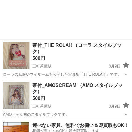
帯付_THE ROLA!! （ローラ スタイルブッ
ク）
500円
三軒茶屋駅
8月9日
ローラの私服やマイルームを公開した写真集「THE ROLA!! 」です。
東京
世田谷区
三軒茶屋駅
本/CD/DVD
ローラ
帯付_AMOSCREAM （AMO スタイルブッ
ク）
500円
三軒茶屋駅
8月9日
AMOちゃん初のスタイルブックです。
東京
世田谷区
三軒茶屋駅
本/CD/DVD
スタイルブック
運べない家具、無料でお伺い＆即買取もOK！
状態が悪くてもOK！最大限買取します