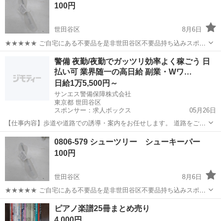
100円
します。早い者勝ちでは...
世田谷区
8月6日
★★★★★ ご自宅にある不要品を是非世田谷区不要品持ち込みスポッ
トへお持ち込みしませんか？ 家電や家具、レジャー用品などが無料で
東京
世田谷区
本/CD/DVD
シューキーパー
警備 夜勤/夜勤でガッツリ効率よく稼ごう 日
まとめて持ち込めます！ ※詳細はこちらのページをご確認ください。
払い可 業界随一の高日給 副業・Wワ…
https://jmt...
日給1万5,500円～
サンエス警備保障株式会社
東京都 世田谷区
スポンサー：求人ボックス
05月26日
【仕事内容】歩道や道路での誘導・案内をお任せします。 道路をご利
用される車両や歩行者の方が安全に安心して通行するために適切に誘
アルバイト・パート
0806-579 シューツリー シューキーパー
導してください。 勤務地へは直行直帰OKです! <未経験でも安心!!> 丁
100円
寧な研修20hで基本的な知識を...
世田谷区
8月6日
★★★★★ ご自宅にある不要品を是非世田谷区不要品持ち込みスポッ
トへお持ち込みしませんか？ 家電や家具、レジャー用品などが無料で
東京
世田谷区
本/CD/DVD
シューキーパー
ピアノ楽譜25冊まとめ売り
まとめて持ち込めます！ ※詳細はこちらのページをご確認ください。
4,000円
https://jmt...