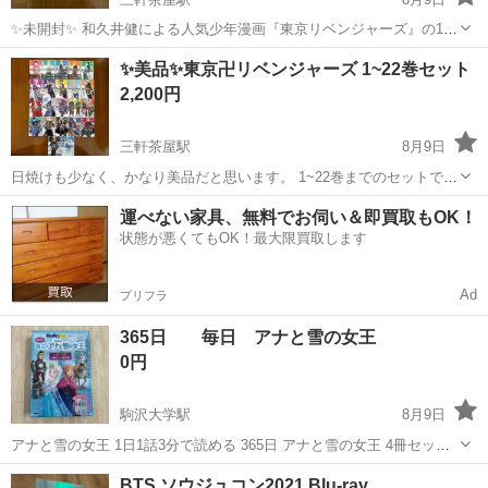
✨未開封✨ 和久井健による人気少年漫画『東京リベンジャーズ』の19
巻と20巻セット。 - タイトル: 東京リベンジャーズ 19巻 & 20巻 - 著者:
東京
世田谷区
三軒茶屋駅
マンガ、コミック、アニメ
✨美品✨東京卍リベンジャーズ 1~22巻セット
和久井健 - ジャンル: 少年漫画
リベンジャーズ
2,200円
三軒茶屋駅
8月9日
日焼けも少なく、かなり美品だと思います。 1~22巻までのセットで
す。 - タイトル: 東京リベンジャーズ - 著者: 和久井健 - ジャンル: 少年
東京
世田谷区
三軒茶屋駅
マンガ、コミック、アニメ
運べない家具、無料でお伺い＆即買取もOK！
漫画
状態が悪くてもOK！最大限買取します
リベンジャーズ
Ad
プリフラ
365日 毎日 アナと雪の女王
0円
駒沢大学駅
8月9日
アナと雪の女王 1日1話3分で読める 365日 アナと雪の女王 4冊セット
取りに来てくださる方に
東京
世田谷区
駒沢大学駅
マンガ、コミック、アニメ
BTS ソウジュコン2021 Blu-ray