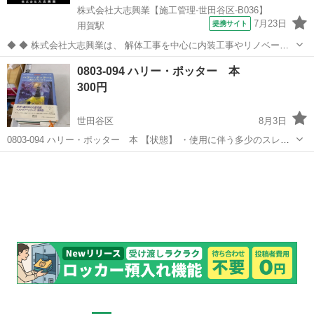
株式会社大志興業【施工管理-世田谷区-B036】
7月23日
提携サイト
用賀駅
◆ ◆ 株式会社大志興業は、 解体工事を中心に内装工事やリノベーシ
ョン工事まで幅広く手掛ける総合建設企業です。 住宅・店舗・ビルな
東京
世田谷区
用賀駅
その他
0803-094 ハリー・ポッター 本
ど多様な現場に対応し、解体から施工、廃棄物処理まで一貫して行っ
300円
ています。 20代～40代の...
世田谷区
8月3日
0803-094 ハリー・ポッター 本 【状態】 ・使用に伴う多少のスレ、
キズ、落としきれない汚れなどございます ・詳細は現地でご確認くだ
東京
世田谷区
文芸
ポッター
さい ・お値引きは出来かねますのでご了承願います ※中古品のため、
状...