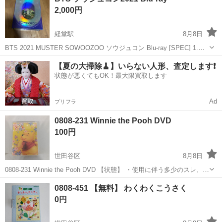
2,000円
経堂駅
8月8日
BTS 2021 MUSTER SOWOOZOO ソウジュコン Blu-ray [SPEC] 1.
PHOTOBOOK サイズ：140x189mm / 40ページ 2. DIGIPACK サイ
東京
世田谷区
経堂駅
DVD/ブルーレイ
【夏の大掃除🧹】いらない人形、査定します❗️
ズ：140x189mm 3. ...
状態が悪くてもOK！最大限買取します
Ad
プリフラ
0808-231 Winnie the Pooh DVD
100円
世田谷区
8月8日
0808-231 Winnie the Pooh DVD 【状態】 ・使用に伴う多少のスレ、キ
ズ、落としきれない汚れなどございます ・詳細は現地でご確認くださ
東京
世田谷区
DVD/ブルーレイ
現地
0808-451 【無料】 わくわくこうさく
い ・お値引きは出来かねますのでご了承願います ...
0円