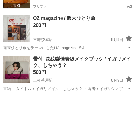
Ad
プリフラ
OZ magazine / 週末ひとり旅
200円
三軒茶屋駅
8月9日
週末ひとり旅をテーマにしたOZ magazineです。
東京
世田谷区
三軒茶屋駅
雑誌
帯付_森絵梨佳表紙メイクブック / イガリメイ
ク、しちゃう？
500円
三軒茶屋駅
8月9日
書籍 ・タイトル：イガリメイク、しちゃう？ ・著者：イガリシノブ
・出版社：宝島社 ・表紙：森絵梨佳 人気メイクアップアーティスト、
東京
世田谷区
三軒茶屋駅
その他
テクニック
イガリシノブさん初メイクブック。 ラブポルテージを上げるテクニッ
クが満載。 中古品であ...