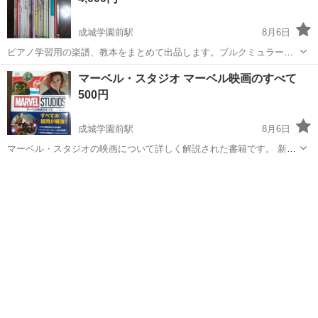
成城学園前駅
8月6日
ピアノ学習用の楽譜、教本をまとめて出品します。ブルクミュラー、
ギロック、ソナチネアルバムなど、定番の教材が揃っています。練習
東京
世田谷区
成城学園前駅
楽譜、音楽書
楽譜
マーベル・スタジオ マーベル映画のすべて
用としていかがでしょうか。 ・セット内容：写真の通り計25冊 ・状
500円
態：書き込みがあるものもあ...
成城学園前駅
8月6日
マーベル・スタジオの映画について詳しく解説された書籍です。 新品
同様です。 【情報】 タイトル：マーベル・スタジオ マーベル映画の
東京
世田谷区
成城学園前駅
その他
マーベル
すべて 著者：アダム・プレイ 訳者：小見英之