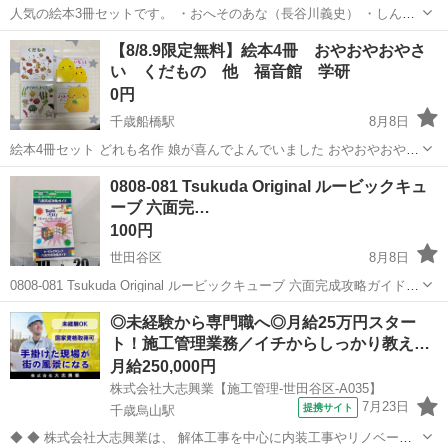
人気の絵本3冊セットです。 ・おへそのあな（長谷川義史） ・しんか
んくんようちえんにいく（のぶみ） ・ピン・ポン・バス（竹下文子・
東京
世田谷区
経堂駅
絵本
【8/8.9限定無料】絵本4冊 おやおやおやさ
鈴木まもる） 【状態】 読み聞かせに使用した中古品です。 目立つ傷
い くだもの 他 福音館 学研
や汚れはなく、全体的にきれ...
0円
千歳船橋駅
8月8日
絵本4冊セット どれも名作 娘が喜んでよんでいました おやおやおやさ
い くだもの ぴよちゃんのいもうと ぴよちゃんのおかあさんどこ？ 汚
東京
世田谷区
千歳船橋駅
絵本
0808-081 Tsukuda Original ルービックキュ
れ書き込みあります。 お渡しは、 世田谷区船橋のクリエイトを 予定
ーブ 六面完…
して...
100円
世田谷区
8月8日
0808-081 Tsukuda Original ルービックキューブ 六面完成攻略ガイド
攻略本 【状態】 ・使用に伴う多少のスレ、キズ、落としきれない汚れ
東京
世田谷区
ゲーム攻略本
ルービックキューブ
◎未経験から専門職へ◎月給25万円スター
などございます ・詳細は現地でご確認ください ・お...
ト！施工管理業務／イチからしっかり教え…
月給250,000円
株式会社大志興業【施工管理-世田谷区-A035】
7月23日
提携サイト
千歳烏山駅
◆ ◆ 株式会社大志興業は、 解体工事を中心に内装工事やリノベーシ