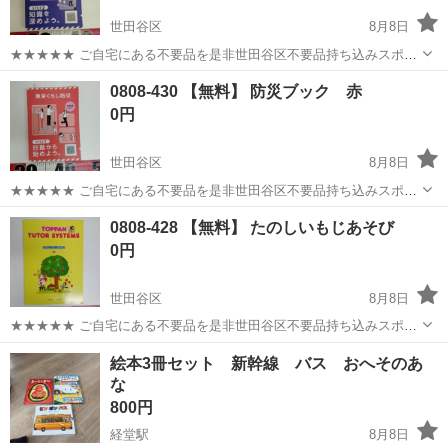
世田谷区
8月8日
★★★★★ ご自宅にある不要品を是非世田谷区不要品持ち込みスポッ
トへお持ち込みしませんか？ 家電や家具、レジャー用品などが無料で
東京
世田谷区
参考書
スポット
0808-430 【無料】 防災ブック 赤
まとめて持ち込めます！ ※詳細はこちらのページをご確認ください。
0円
https://jmt...
世田谷区
8月8日
★★★★★ ご自宅にある不要品を是非世田谷区不要品持ち込みスポッ
トへお持ち込みしませんか？ 家電や家具、レジャー用品などが無料で
東京
世田谷区
その他
スポット
0808-428 【無料】 たのしいもじあそび
まとめて持ち込めます！ ※詳細はこちらのページをご確認ください。
0円
https://jmt...
世田谷区
8月8日
★★★★★ ご自宅にある不要品を是非世田谷区不要品持ち込みスポッ
トへお持ち込みしませんか？ 家電や家具、レジャー用品などが無料で
東京
世田谷区
参考書
スポット
絵本3冊セット 新幹線 バス おへそのあ
まとめて持ち込めます！ ※詳細はこちらのページをご確認ください。
な
https://jmt...
800円
経堂駅
8月8日