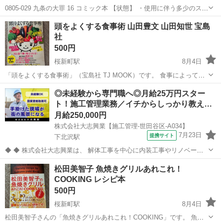
0805-029 九条の大罪 16 コミック本 【状態】 ・使用に伴う多少のス
レ、キズ、落としきれない汚れなどございます ・詳細は現地でご確認
東京
世田谷区
マンガ、コミック、アニメ
コミック
頭をよくする食事術 山田豊文 山田知世 宝島
ください ・お値引きは出来かねますのでご了承願います ※中古品の...
社
500円
桜新町駅
8月4日
「頭をよくする食事術」（宝島社 TJ MOOK）です。 食事によって集
中力・記憶力・ひらめき力を高めるための考え方や、毎日の食生活に
東京
世田谷区
桜新町駅
医学、薬学、看護
◎未経験から専門職へ◎月給25万円スター
取り入れやすい食材・レシピをわかりやすく紹介しています。 ・集中
ト！施工管理業務／イチからしっかり教え…
力アップにつながる食事 ...
月給250,000円
株式会社大志興業【施工管理-世田谷区-A034】
7月23日
提携サイト
下北沢駅
◆ ◆ 株式会社大志興業は、 解体工事を中心に内装工事やリノベーシ
ョン工事まで幅広く手掛ける総合建設企業です。 住宅・店舗・ビルな
東京
世田谷区
下北沢駅
その他
松田美智子 魚焼きグリルあれこれ！
ど多様な現場に対応し、解体から施工、廃棄物処理まで一貫して行っ
COOKING レシピ本
ています。 20代～40代の...
500円
桜新町駅
8月4日
松田美智子さんの「魚焼きグリルあれこれ！COOKING」です。 魚だ