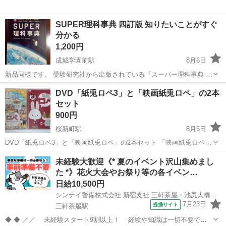
SUPER理科事典 四訂版 知りたいことがすぐ
分かる
1,200円
成城学園前駅
8月6日
新品同様です。 受験研究社から出版されている『スーパー理科事典 四
訂版』で、小学3年生から高校1年生までの理科の内容を網羅していま
東京
世田谷区
成城学園前駅
語学、辞書
科学技術
DVD「紙兎ロペ3」と「映画紙兎ロペ」の2本
す。 生物、地学、化学、物理、科学技術、環境保全の分野について、
セット
写真や図解を交えて詳しく解...
900円
桜新町駅
8月6日
DVD「紙兎ロペ3」と「映画紙兎ロペ」の2本セット 「映画紙兎ロペ」
はDISCに小傷ございますが再生確認済みです。 「紙兎ロペ3」は綺麗
東京
世田谷区
桜新町駅
DVD/ブルーレイ
紙兎ロペ
未経験大歓迎《* 夏のイベント沢山集めまし
な状態です。
た *》花火大会やお祭り等の各イベン…
日給10,500円
シンテイ警備株式会社 新宿支社 三軒茶屋・池尻大橋・二子玉川(18)エリア/A3203200140
7月23日
提携サイト
三軒茶屋駅
◆ ◆ ／／ 未経験スタート9割以上！ 経験や知識は一切不要で始