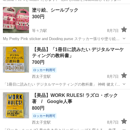
ので、是非ご覧ください。 学研の「原色学習図解百科 第9巻 楽しい音
東京
世田谷区
宮の坂駅
その他
レコード
塗り絵、シールブック
楽と鑑賞」の付録セット（レコード6枚組）40年以上前の貴重なヴィン
300円
テージ品として需要があり...
等々力駅
8月7日
My Pretty Pink sticker and Dooding purse ステッカー張りや塗り絵ブ
ックの洋書です。 シールなんか使用済みで、1箇所切れている箇所が
東京
世田谷区
等々力駅
その他
【美品】「1冊目に読みたい デジタルマーケ
あります。 塗り絵も1箇所塗ってあります。 シールも付...
ティングの教科書」
700円
ロッカー利用可
西太子堂駅
8月7日
「1冊目に読みたい デジタルマーケティングの教科書」 神崎 健太 /
佐々木 塁 / 橋本 俊哉 / 高橋 栞 定価: ￥ 1500 一度読んだだけの綺麗な
東京
世田谷区
西太子堂駅
語学、辞書
【美品】WORK RULES! ラズロ・ボック
本です。 受け渡しは「サミットストア 代沢十字路店」の前あたり
著 / Google人事
で...
800円
ロッカー利用可
西太子堂駅
8月7日