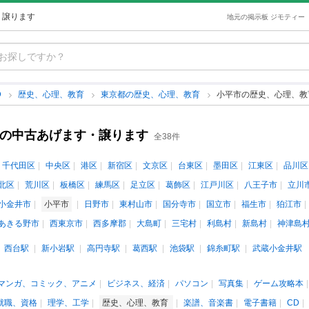
・譲ります
地元の掲示板 ジモティー
D
歴史、心理、教育
東京都の歴史、心理、教育
小平市の歴史、心理、教
育の中古あげます・譲ります
全38件
千代田区
中央区
港区
新宿区
文京区
台東区
墨田区
江東区
品川区
北区
荒川区
板橋区
練馬区
足立区
葛飾区
江戸川区
八王子市
立川
小金井市
小平市
日野市
東村山市
国分寺市
国立市
福生市
狛江市
あきる野市
西東京市
西多摩郡
大島町
三宅村
利島村
新島村
神津島
西台駅
新小岩駅
高円寺駅
葛西駅
池袋駅
錦糸町駅
武蔵小金井駅
マンガ、コミック、アニメ
ビジネス、経済
パソコン
写真集
ゲーム攻略本
就職、資格
理学、工学
歴史、心理、教育
楽譜、音楽書
電子書籍
CD