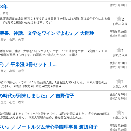
作成6月10日
3年
、教育
国政審議調査会編集 昭和２８年９月１５日発行 外観および綴じ部は経年劣化による傷
2
す （写真でご確認いたたければ幸いです）
お気に入り
更新5月20日
 聖書、神話、文学をワインでよむ』／ 大岡玲
作成5月20日
歴史、心理、教育
1
語 聖書、神話、文学をワインでよむ』です！^.^☆ 帯付きです。 ●定価：￥１,６
傷等が見受けられます。お写真でご確認ください。 ※素人...
お気に入り
更新5月20日
) ／ 平泉澄 3冊セット 上...
作成5月20日
歴史、心理、教育
1
)(下) 3冊セットです！^.^☆ 新品購入後、1度も読んでいません。 ※素人管理のた
。 #物語日本史 #日本史 #歴史 #学習 #...
お気に入り
更新5月20日
の時代が到来しました』／ 吉野信子
作成5月20日
歴史、心理、教育
4
到来しました』です！^.^☆ 帯付きです。 1度だけ読みました。 多少のused感は
問題はありません。 ※素人管理のため、神経質な方は念のた...
お気に入り
更新5月20日
い』／ ノートルダム清心学園理事長 渡辺和子
作成5月20日