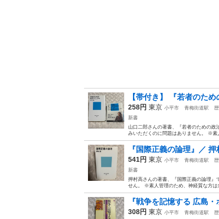
【帯付き】 『若者のため
258円
東京
小平市
青梅街道駅
歴
新書
山口二郎さんの著書、『若者のための政治マ
みいただくのに問題はありません。 ※素
『国際正義の論理』／ 押
541円
東京
小平市
青梅街道駅
歴
新書
押村高さんの著書、『国際正義の論理』で
せん。 ※素人管理のため、神経質な方は念
『戦争を記憶する 広島・
308円
東京
小平市
青梅街道駅
歴