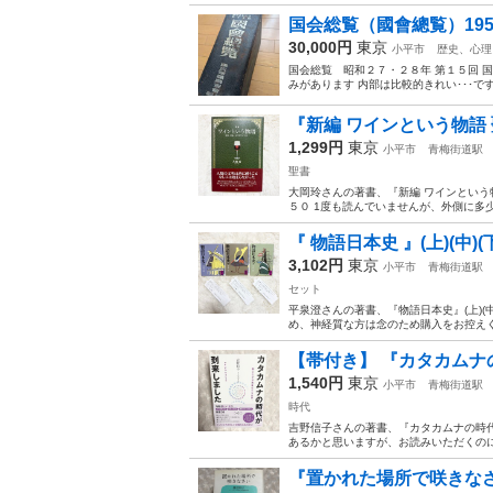
国会総覧（國會總覧）195
30,000円
東京
小平市
歴史、心理
国会総覧 昭和２７・２８年 第１５回 
みがあります 内部は比較的きれい･･･で
『新編 ワインという物語
1,299円
東京
小平市
青梅街道駅
聖書
大岡玲さんの著書、『新編 ワインという物
５０ 1度も読んでいませんが、外側に多少
『 物語日本史 』(上)(中)(下
3,102円
東京
小平市
青梅街道駅
セット
平泉澄さんの著書、『物語日本史』(上)(中
め、神経質な方は念のため購入をお控えください
【帯付き】 『カタカムナ
1,540円
東京
小平市
青梅街道駅
時代
吉野信子さんの著書、『カタカムナの時代が
あるかと思いますが、お読みいただくのに
『置かれた場所で咲きなさ