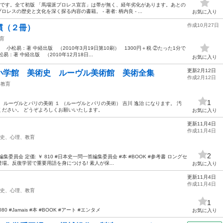
トです。全て初版 「馬場派プロレス宣言」は帯が無く、経年劣化があります。あとの
スの歴史と文化を深く探る内容の書籍。 - 著者: 柄内良 - ...
お気に入り
作成10月27日
慣（２冊）
育
小松易：著 中経出版 （2010年3月19日第10刷） 1300円＋税 ②たった1分で
著 中経出版 （2010年12月18日...
お気に入り
更新2月12日
小学館 美術史 ルーヴル美術館 美術全集
作成2月12日
、教育
1
ルーヴルとパリの美術 １ （ルーヴルとパリの美術） 吉川 逸治 になります。 汚
ください。 どうぞよろしくお願いいたします。
お気に入り
更新11月4日
作成11月4日
史、心理、教育
2
員会 定価: ￥ 810 #日本史一問一答編集委員会 #本 #BOOK #参考書 ロングセ
。反復学習で重要用語を身につける! 素人が保...
お気に入り
更新11月4日
作成11月4日
史、心理、教育
1
80 #Jamais #本 #BOOK #アート #エンタメ
お気に入り