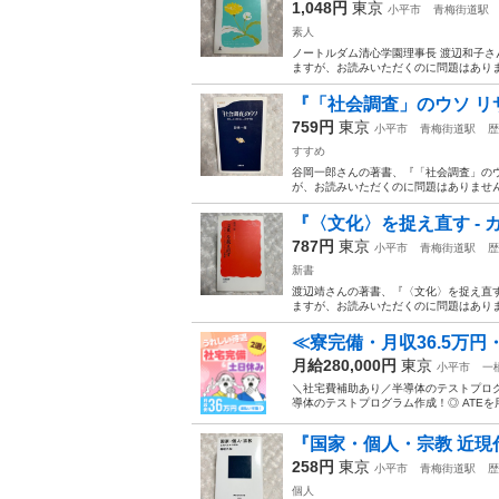
1,048円
東京
小平市
青梅街道駅
素人
ノートルダム清心学園理事長 渡辺和子さん
ますが、お読みいただくのに問題はありま
『「社会調査」のウソ リ
759円
東京
小平市
青梅街道駅
歴
すすめ
谷岡一郎さんの著書、『「社会調査」のウソ
が、お読みいただくのに問題はありません
『〈文化〉を捉え直す -
787円
東京
小平市
青梅街道駅
歴
新書
渡辺靖さんの著書、『〈文化〉を捉え直す 
ますが、お読みいただくのに問題はありま
≪寮完備・月収36.5万円
月給280,000円
東京
小平市
一
＼社宅費補助あり／半導体のテストプログラ
導体のテストプログラム作成！◎ ATEを
『国家・個人・宗教 近現
258円
東京
小平市
青梅街道駅
歴
個人