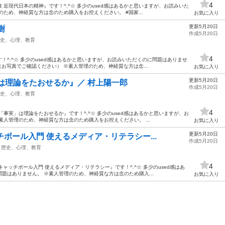
4
近現代日本の精神』です！^.^☆ 多少のused感はあるかと思いますが、お読みいた
ため、神経質な方は念のため購入をお控えください。 #国家...
お気に入り
更新5月20日
樹
作成5月20日
史、心理、教育
4
！^.^☆ 多少のused感はあるかと思いますが、お読みいただくのに問題はありませ
お写真でご確認ください） ※素人管理のため、神経質な方は念...
お気に入り
更新5月20日
は理論をたおせるか』／ 村上陽一郎
作成5月20日
史、心理、教育
4
事実」は理論をたおせるか』です！^.^☆ 多少のused感はあるかと思いますが、お
素人管理のため、神経質な方は念のため購入をお控えください。 ...
お気に入り
更新5月20日
ボール入門 使えるメディア・リテラシー...
作成5月20日
歴史、心理、教育
4
ャッチボール入門 使えるメディア・リテラシー』です！^.^☆ 多少のused感はあ
題はありません。 ※素人管理のため、神経質な方は念のため購入...
お気に入り