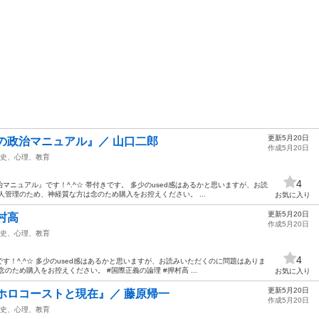
更新5月20日
の政治マニュアル』／ 山口二郎
作成5月20日
史、心理、教育
4
ニュアル』です！^.^☆ 帯付きです。 多少のused感はあるかと思いますが、お読
人管理のため、神経質な方は念のため購入をお控えください。 ...
お気に入り
更新5月20日
村高
作成5月20日
史、心理、教育
4
す！^.^☆ 多少のused感はあるかと思いますが、お読みいただくのに問題はありま
のため購入をお控えください。 #国際正義の論理 #押村高 ...
お気に入り
更新5月20日
ホロコーストと現在』／ 藤原帰一
作成5月20日
史、心理、教育