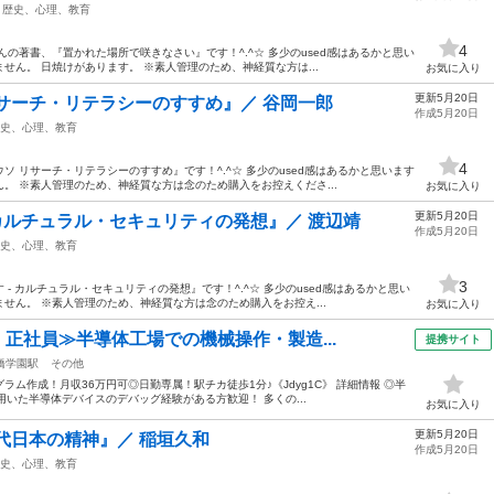
歴史、心理、教育
4
の著書、『置かれた場所で咲きなさい』です！^.^☆ 多少のused感はあるかと思い
せん。 日焼けがあります。 ※素人管理のため、神経質な方は...
お気に入り
更新5月20日
サーチ・リテラシーのすすめ』／ 谷岡一郎
作成5月20日
史、心理、教育
4
 リサーチ・リテラシーのすすめ』です！^.^☆ 多少のused感はあるかと思います
。 ※素人管理のため、神経質な方は念のため購入をお控えくださ...
お気に入り
更新5月20日
 カルチュラル・セキュリティの発想』／ 渡辺靖
作成5月20日
史、心理、教育
3
- カルチュラル・セキュリティの発想』です！^.^☆ 多少のused感はあるかと思い
せん。 ※素人管理のため、神経質な方は念のため購入をお控え...
お気に入り
・正社員≫半導体工場での機械操作・製造...
提携サイト
橋学園駅
その他
ム作成！月収36万円可◎日勤専属！駅チカ徒歩1分♪《Jdyg1C》 詳細情報 ◎半
用いた半導体デバイスのデバッグ経験がある方歓迎！ 多くの...
お気に入り
更新5月20日
代日本の精神』／ 稲垣久和
作成5月20日
史、心理、教育