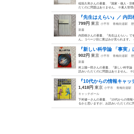
稲垣久和さんの著書、『国家・個人・宗教 
だくのに問題はありません。 ※素人管理の
『先生はえらい』／ 内田
799円
東京
小平市
青梅街道駅
歴
新書
内田樹さんの著書、『先生はえらい』です
ん。 1ページ目に黄ばみが見られます。（
『新しい科学論 「事実」
902円
東京
小平市
青梅街道駅
歴
新書
村上陽一郎さんの著書、『新しい科学論 「
読みいただくのに問題はありません。 ※
『10代からの情報キャッチ
1,418円
東京
小平市
青梅街道駅
キャッチボール
下村健一さんの著書、『10代からの情報キ
るかと思いますが、お読みいただくのに問