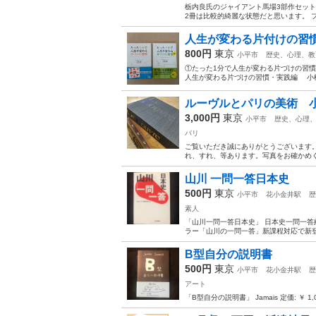
栃内良氏のジャイアント馬場3部作セッ
2冊は比較的綺麗な状態だと思います。 プロレ
人生が変わる片付けの習
800円
東京
小平市
歴史、心理、教
①たった1分で人生が変わる片づけの習慣 
人生が変わる片づけの習慣・実践編 小松易：
ルーヴルとパリの美術 
3,000円
東京
小平市
歴史、心理
パリ
ご覧いただき誠にありがとうございます。 
れ、すれ、等あります。写真をお確かめ
山川 一問一答日本史
500円
東京
小平市
花小金井駅
歴
素人
「山川一問一答日本史」 日本史一問一答編集委
ラー「山川の一問一答」新課程対応で新登場
B型自分の説明書
500円
東京
小平市
花小金井駅
歴
アート
「B型自分の説明書」 Jamais 定価: ￥ 1,0