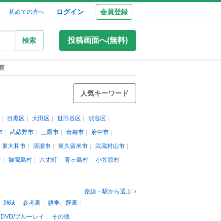
ログイン
会員登録
初めての方へ
投稿画面へ(無料)
検索
育
人気キーワード
目黒区
大田区
世田谷区
渋谷区
市
武蔵野市
三鷹市
青梅市
府中市
東大和市
清瀬市
東久留米市
武蔵村山市
村
御蔵島村
八丈町
青ヶ島村
小笠原村
路線・駅から選ぶ
雑誌
参考書
語学、辞書
DVD/ブルーレイ
その他