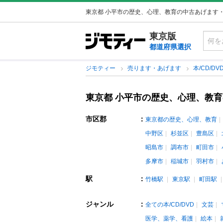
東京都 小平市の歴史、心理、教育の中古あげます
東京版
都道府県選択
ジモティー
売ります・あげます
本/CD/DV
東京都 小平市の歴史、心理、教
市区郡
：
東京都の歴史、心理、教育
中野区
杉並区
豊島区
昭島市
調布市
町田市
多摩市
稲城市
羽村市
駅
：
竹橋駅
東京駅
町田駅
ジャンル
：
全ての本/CD/DVD
文芸
医学、薬学、看護
絵本