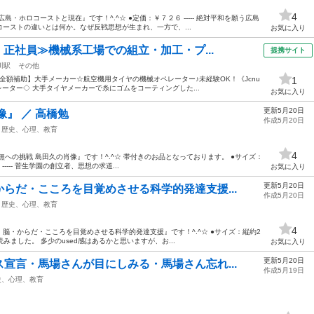
4
・ホロコーストと現在』です！^.^☆ ●定価：￥７２６ ----- 絶対平和を願う広島
ーストの違いとは何か。なぜ反戦思想が生まれ、一方で、...
お気に入り
・正社員≫機械系工場での組立・加工・プ...
提携サイト
川駅
その他
費全額補助】大手メーカー☆航空機用タイヤの機械オペレーター♪未経験OK！《Jcnu
1
レーター◇ 大手タイヤメーカーで糸にゴムをコーティングした...
お気に入り
更新5月20日
』 ／ 高橋勉
作成5月20日
歴史、心理、教育
4
への挑戦 島田久の肖像』です！^.^☆ 帯付きのお品となっております。 ●サイズ：
 ----- 菅生学園の創立者、思想の求道...
お気に入り
更新5月20日
らだ・こころを目覚めさせる科学的発達支援...
作成5月20日
歴史、心理、教育
4
脳・からだ・こころを目覚めさせる科学的発達支援』です！^.^☆ ●サイズ：縦約2
け読みました。 多少のused感はあるかと思いますが、お...
お気に入り
更新5月20日
宣言・馬場さんが目にしみる・馬場さん忘れ...
作成5月19日
史、心理、教育