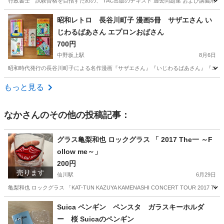
行政書士 試験合格を目指すための、 TAC出版のテキスト 過去問題集 および講義用DV
東京
府中市
飛田給駅
参考書
昭和レトロ 長谷川町子 漫画5冊 サザエさん い
じわるばあさん エプロンおばさん
700円
中野坂上駅
8月6日
昭和時代発行の長谷川町子による名作漫画『サザエさん』『いじわるばあさん』『エプロンおばさん』の
東京
中野区
中野坂上駅
マンガ、コミック、アニメ
もっと見る
なか
さんのその他の投稿記事：
グラス亀梨和也 ロックグラス 「 2017 The一 ～F
ollow me～」
200円
売ります
仙川駅
6月29日
亀梨和也 ロックグラス 「KAT-TUN KAZUYA KAMENASHI CONCERT TOUR 201
東京
調布市
仙川駅
食器
ロックグラス
Suica ペンギン ペンスタ ガラスキーホルダ
ー 桜 Suicaのペンギン