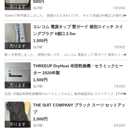
500円
売ります
仙川駅
5月19日
3coinsで昨年購入しました。 状態がまだきれいです。 サイズ 約縦14×横21.2×奥行き5c
東京
調布市
仙川駅
時計
3coins
エレコム 電源タップ 雷ガード 個別スイッチ スイ
ングプラグ 4個口 2.5m
1,500円
売ります
仙川駅
7月26日
数ヶ月使用しました。 状態が良いです。 エレコム 電源タップ 雷ガード 個別スイッチ スイン
東京
調布市
仙川駅
生活家電
スイッチ
THREEUP DryHeat 布団乾燥機・セラミックヒー
ター 2020年製
1,500円
売ります
仙川駅
7月19日
注意: 付属品布団乾燥機用のホースとノズルなし 動作確認済み スリーアップ 【THREEUP】
東京
調布市
仙川駅
季節、空調家電
THE SUIT COMPANY ブラック スーツ セットアッ
プ
2,000円
売ります
仙川駅
5月10日