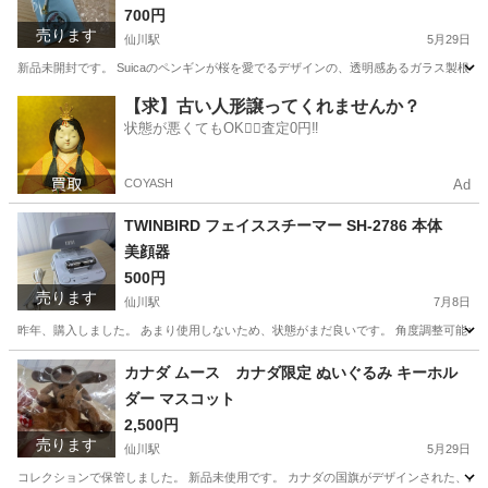
700円
売ります
仙川駅
5月29日
新品未開封です。 Suicaのペンギンが桜を愛でるデザインの、透明感あるガラス製根付ストラ
東京
調布市
仙川駅
携帯アクセサリー
【求】古い人形譲ってくれませんか？
状態が悪くてもOK🙆‍♀️査定0円‼️
COYASH
Ad
TWINBIRD フェイススチーマー SH-2786 本体
美顔器
500円
売ります
仙川駅
7月8日
昨年、購入しました。 あまり使用しないため、状態がまだ良いです。 角度調整可能なスチーム
東京
調布市
仙川駅
美容家電
カナダ ムース カナダ限定 ぬいぐるみ キーホル
ダー マスコット
2,500円
売ります
仙川駅
5月29日
コレクションで保管しました。 新品未使用です。 カナダの国旗がデザインされた、ムー