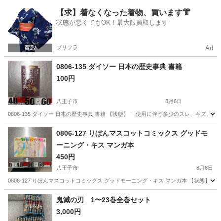
東京
八王子市
参考書
現地
【求】着なくなった着物、買います👘
状態が悪くてもOK！最大限買取します
プリフラ
Ad
0806-135 ダイソー 日本の歴史事典 書籍
100円
八王子市
8月6日
0806-135 ダイソー 日本の歴史事典 書籍 【状態】 ・使用に伴う多少のスレ、キズ
東京
八王子市
歴史、心理、教育
日本の歴史
0806-127 りぼんマスコットコミックス グッドモ
ーニング・キス マンガ本
450円
八王子市
8月6日
0806-127 りぼんマスコットコミックス グッドモーニング・キス マンガ本 【状態
東京
八王子市
マンガ、コミック、アニメ
マンガ
鬼滅の刃 1〜23巻全巻セット
3,000円