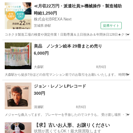
東京
江戸川区
瑞江駅
雑誌
SnowMan
≪月収22万円・派遣社員≫機械操作・製造補助
時給1,250円
株式会社BREXA Next
茨城県 静駅
提携サイト
コネクタ製造工場の検査や測定作業！日勤専属＆土日祝休み＆年間休日128日★クリーン
茨城
常陸大宮市
静駅
その他
美品 ノンタン絵本 29冊まとめ売り
6,000円
大森駅
8月6日
大森駅から徒歩7分ほどの自宅マンション前でのお取引をお願いいたします。 時間帯によ
東京
品川区
大森駅
絵本
ジョン・レノン LPレコード
300円
清瀬駅
8月6日
メジャーな曲入ってます。 プレーヤーを手放したのでコチラも。 受け渡し場所 ・ファミリーマート
東京
東久留米市
清瀬駅
CD
LPレコード
【求】古いお人形、お譲りください
状態が悪くてもOK！最大限買取します