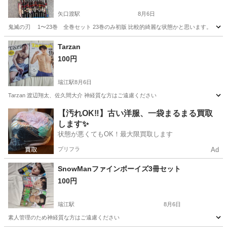
矢口渡駅
8月6日
鬼滅の刃 1〜23巻 全巻セット 23巻のみ初版 比較的綺麗な状態かと思います。
東京
大田区
矢口渡駅
マンガ、コミック、アニメ
Tarzan
100円
瑞江駅
8月6日
Tarzan 渡辺翔太、佐久間大介 神経質な方はご遠慮ください
東京
江戸川区
瑞江駅
雑誌
Tarzan
【汚れOK‼️】古い洋服、一袋まるまる買取
します✨
状態が悪くてもOK！最大限買取します
プリフラ
Ad
SnowManファインボーイズ3冊セット
100円
瑞江駅
8月6日
素人管理のため神経質な方はご遠慮ください