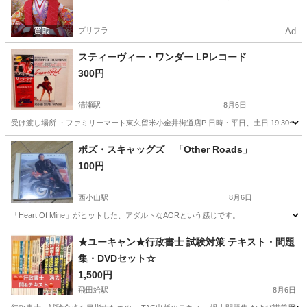
プリフラ
Ad
スティーヴィー・ワンダー LPレコード
300円
清瀬駅
8月6日
受け渡し場所 ・ファミリーマート東久留米小金井街道店P 日時・平日、土日 19:30〜21:3
東京
東久留米市
清瀬駅
その他
ボズ・スキャッグズ 「Other Roads」
100円
西小山駅
8月6日
「Heart Of Mine」がヒットした、アダルトなAORという感じです。
東京
目黒区
西小山駅
CD
★ユーキャン★行政書士 試験対策 テキスト・問題
集・DVDセット☆
1,500円
飛田給駅
8月6日