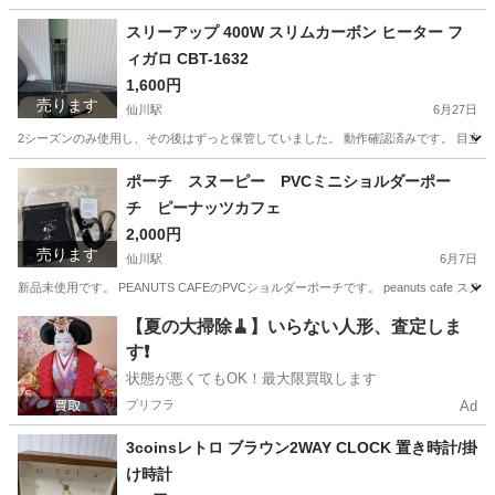
東京
調布市
仙川駅
おもちゃ
カナダ
スリーアップ 400W スリムカーボン ヒーター フ
ィガロ CBT-1632
1,600円
売ります
仙川駅
6月27日
2シーズンのみ使用し、その後はずっと保管していました。 動作確認済みです。 目立つ傷や汚
東京
調布市
仙川駅
季節、空調家電
フィガロ
ポーチ スヌーピー PVCミニショルダーポー
チ ピーナッツカフェ
2,000円
売ります
仙川駅
6月7日
新品未使用です。 PEANUTS CAFEのPVCショルダーポーチです。 peanuts cafe
東京
調布市
仙川駅
バッグ
スヌーピー
【夏の大掃除🧹】いらない人形、査定しま
す❗️
状態が悪くてもOK！最大限買取します
プリフラ
Ad
3coinsレトロ ブラウン2WAY CLOCK 置き時計/掛
け時計