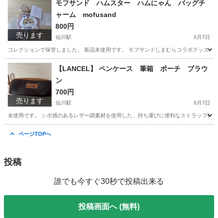
モフサンド ハムスター ハムにゃん バッグチ
ャーム mofusand
800円
売ります
仙川駅
6月7日
コレクションで保管しました。 新品未使用です。 モフサンドしまむらコラボグッズ、バッグチ
東京
調布市
仙川駅
その他
【LANCEL】 ペンケース 筆箱 ポーチ ブラウ
ン
700円
売ります
仙川駅
6月7日
未使用です。 シボ感のあるレザー調素材を使用した、持ち運びに便利なストラップ付きの筆箱です。 - 
東京
調布市
仙川駅
バッグ
ページTOPへ
投稿
誰でも今すぐ30秒で投稿出来る
投稿画面へ (無料)