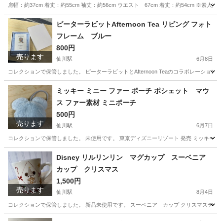
肩幅：約37cm 着丈：約55cm 袖丈：約56cm ウエスト 67cm 着丈：約54cm ※素人採寸の
東京
調布市
仙川駅
スーツ
セットアップ
ピーターラビットAfternoon Tea リビング フォト
フレーム ブルー
800円
売ります
仙川駅
6月8日
コレクションで保管しました。 ピーターラビットとAfternoon Teaのコラボレーションによる、淡
東京
調布市
仙川駅
その他
ピーターラビット
ミッキー ミニー ファー ポーチ ポシェット マウ
ス ファー素材 ミニポーチ
500円
売ります
仙川駅
6月7日
コレクションで保管しました。 未使用です。 東京ディズニーリゾート 発売 ミッキー ミニ
東京
調布市
仙川駅
バッグ
Disney リルリンリン マグカップ スーベニア
カップ クリスマス
1,500円
売ります
仙川駅
8月4日
コレクションで保管しました。 新品未使用です。 スーベニア カップ クリスマスデザ
東京
調布市
仙川駅
食器