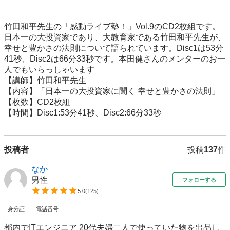
竹田和平先生の「感動ライブ塾！」Vol.9のCD2枚組です。
日本一の大投資家であり、大教育家である竹田和平先生が、
幸せと豊かさの法則について語られています。Disc1は53分
41秒、Disc2は66分33秒です。本田健さんのメンターのお一
人でもいらっしゃいます  

【講師】竹田和平先生

【内容】「日本一の大投資家に聞く 幸せと豊かさの法則」 

【枚数】CD2枚組 

【時間】Disc1:53分41秒、Disc2:66分33秒
投稿者
投稿
137
件
なか
男性
フォローする
5.0
(
125
)
身分証
電話番号
都内でITエンジニア 20代夫婦二人で使っていた物を出品し