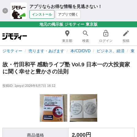
アプリならお得な情報を見逃さない！
インストール
アプリで開く
地元の掲示板 ジモティー 東京版
東京都
検索
ログイン
投稿
ジモティー
売ります・あげます
本/CD/DVD
ビジネス、経済
東
故・竹田和平 感動ライブ塾 Vol.9 日本一の大投資家
に聞く幸せと豊かさの法則
投稿ID: 1poyzl
2026年6月7日 16:12
2,000円
商品価格