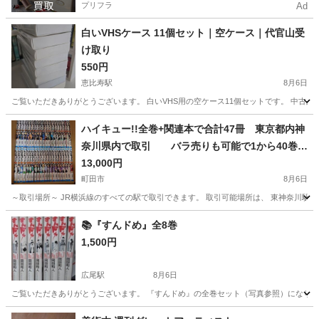
プリフラ
Ad
白いVHSケース 11個セット｜空ケース｜代官山受
け取り
550円
恵比寿駅
8月6日
ご覧いただきありがとうございます。 白いVHS用の空ケース11個セットです。 中古品
東京
渋谷区
恵比寿駅
その他
VHS
ハイキュー!!全巻+関連本で合計47冊 東京都内神
奈川県内で取引 バラ売りも可能で1から40巻だ
け買いたいなどの場合、すこし値引きします
13,000円
取引現場で、不要なマンガ全巻くださる場合は、
町田市
8月6日
ハイキュー！！の値段を少し値引きできる場合も
～取引場所～ JR横浜線のすべての駅で取引できます。 取引可能場所は、 東神奈川駅
あります。
東京
町田市
マンガ、コミック、アニメ
バラ
📚『すんドめ』全8巻
1,500円
広尾駅
8月6日
ご覧いただきありがとうございます。 『すんドめ』の全巻セット（写真参照）になります
東京
港区
広尾駅
マンガ、コミック、アニメ
すんドめ