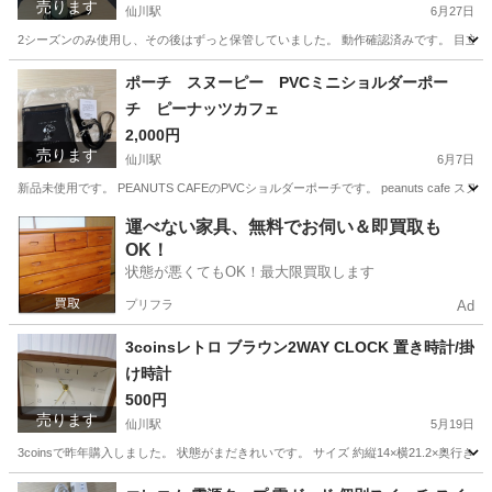
売ります
仙川駅
6月27日
2シーズンのみ使用し、その後はずっと保管していました。 動作確認済みです。 目立つ傷や汚
東京
調布市
仙川駅
季節、空調家電
フィガロ
ポーチ スヌーピー PVCミニショルダーポー
チ ピーナッツカフェ
2,000円
売ります
仙川駅
6月7日
新品未使用です。 PEANUTS CAFEのPVCショルダーポーチです。 peanuts cafe
東京
調布市
仙川駅
バッグ
スヌーピー
運べない家具、無料でお伺い＆即買取も
OK！
状態が悪くてもOK！最大限買取します
プリフラ
Ad
3coinsレトロ ブラウン2WAY CLOCK 置き時計/掛
け時計
500円
売ります
仙川駅
5月19日
3coinsで昨年購入しました。 状態がまだきれいです。 サイズ 約縦14×横21.2×奥行き5c
東京
調布市
仙川駅
時計
3coins