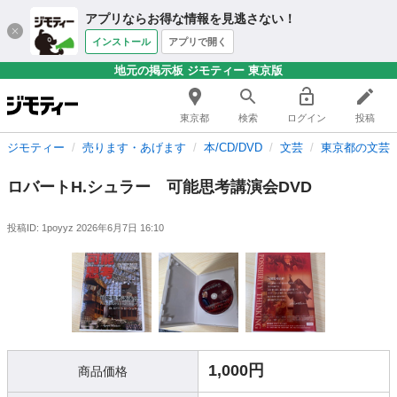
アプリならお得な情報を見逃さない！
インストール
アプリで開く
地元の掲示板 ジモティー 東京版
東京都
検索
ログイン
投稿
ジモティー
売ります・あげます
本/CD/DVD
文芸
東京都の文芸
ロバートH.シュラー 可能思考講演会DVD
投稿ID: 1poyyz
2026年6月7日 16:10
1,000円
商品価格