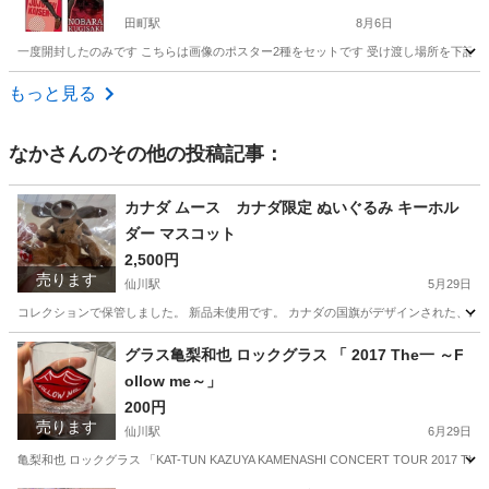
田町駅
8月6日
一度開封したのみです こちらは画像のポスター2種をセットです 受け渡し場所を下記から
東京
港区
田町駅
マンガ、コミック、アニメ
もっと見る
なか
さんのその他の投稿記事：
カナダ ムース カナダ限定 ぬいぐるみ キーホル
ダー マスコット
2,500円
売ります
仙川駅
5月29日
コレクションで保管しました。 新品未使用です。 カナダの国旗がデザインされた、ムー
東京
調布市
仙川駅
おもちゃ
カナダ
グラス亀梨和也 ロックグラス 「 2017 The一 ～F
ollow me～」
200円
売ります
仙川駅
6月29日
亀梨和也 ロックグラス 「KAT-TUN KAZUYA KAMENASHI CONCERT TOUR 201