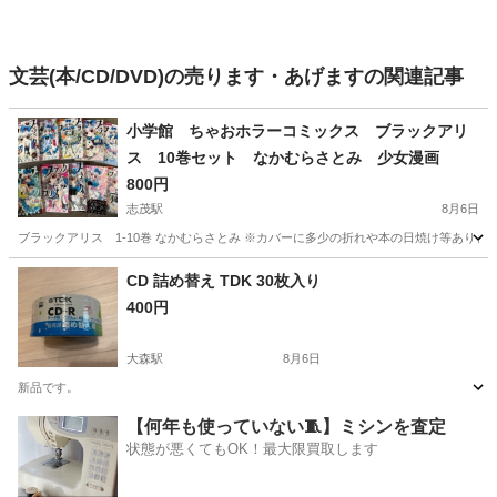
文芸(本/CD/DVD)の売ります・あげますの関連記事
小学館 ちゃおホラーコミックス ブラックアリ
ス 10巻セット なかむらさとみ 少女漫画
800円
志茂駅
8月6日
ブラックアリス 1-10巻 なかむらさとみ ※カバーに多少の折れや本の日焼け等ありま
東京
北区
志茂駅
マンガ、コミック、アニメ
CD 詰め替え TDK 30枚入り
400円
大森駅
8月6日
新品です。
東京
大田区
大森駅
CD
【何年も使っていない🧵】ミシンを査定
状態が悪くてもOK！最大限買取します