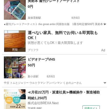
美術本 週刊グレートアーティスト
0円
泉体育館駅
8月6日
●週刊グレートアーティスト the great artist 同朋舎出版 1冊当時定価500円
東京
立川市
泉体育館駅
写真集
同朋舎出版
運べない家具、無料でお伺い＆即買取も
OK！
状態が悪くてもOK！最大限買取します
プリフラ
Ad
ビデオテープVHS
50円
新小岩駅
8月6日
中古 トムとジェリー ウルトラマン アンパンマン くまのぷーさん
東京
葛飾区
新小岩駅
本/CD/DVD
≪月収22万円・派遣社員≫機械操作・製造補助
時給1,250円
株式会社BREXA Next
茨城県 静駅
提携サイト