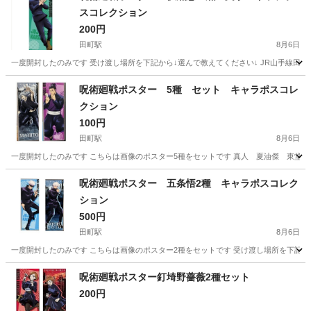
スコレクション
200円
田町駅
8月6日
一度開封したのみです 受け渡し場所を下記から↓選んで教えてください↓ JR山手線田町
東京
港区
田町駅
マンガ、コミック、アニメ
呪術廻戦
呪術廻戦ポスター 5種 セット キャラポスコレ
クション
100円
田町駅
8月6日
一度開封したのみです こちらは画像のポスター5種をセットです 真人 夏油傑 東堂葵 パ
東京
港区
田町駅
マンガ、コミック、アニメ
呪術廻戦
呪術廻戦ポスター 五条悟2種 キャラポスコレク
ション
500円
田町駅
8月6日
一度開封したのみです こちらは画像のポスター2種をセットです 受け渡し場所を下記から
東京
港区
田町駅
マンガ、コミック、アニメ
呪術廻戦
呪術廻戦ポスター釘埼野薔薇2種セット
200円