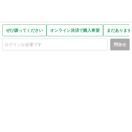
ぜひ譲ってください
オンライン決済で購入希望
まだあります
問合せ
初めての方へ
利用規約
プライバシーポリシー
プライバシー・ステートメント
健全化に資する運用方針
お問い合わせ
運営会社
サイトマップ
ご利用ガイド
フリーワードで探す
PC版で表示
都道府県選択