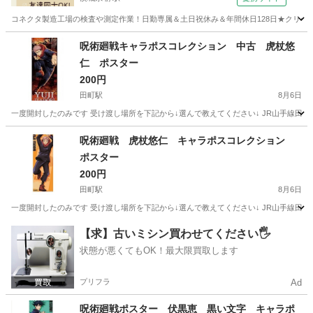
コネクタ製造工場の検査や測定作業！日勤専属＆土日祝休み＆年間休日128日★クリーン
茨城
常陸大宮市
静駅
その他
呪術廻戦キャラポスコレクション 中古 虎杖悠
仁 ポスター
200円
田町駅
8月6日
一度開封したのみです 受け渡し場所を下記から↓選んで教えてください↓ JR山手線田町
東京
港区
田町駅
マンガ、コミック、アニメ
呪術廻戦 虎杖悠仁 キャラポスコレクション
ポスター
200円
田町駅
8月6日
一度開封したのみです 受け渡し場所を下記から↓選んで教えてください↓ JR山手線田町
東京
港区
田町駅
マンガ、コミック、アニメ
呪術廻戦
【求】古いミシン買わせてください🖐️
状態が悪くてもOK！最大限買取します
プリフラ
Ad
呪術廻戦ポスター 伏黒恵 黒い文字 キャラポ