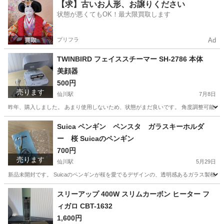
東京
調布市
仙川駅
食器
ロックグラス
【求】古いお人形、お譲りください
状態が悪くてもOK！最大限買取します
プリフラ
Ad
TWINBIRD フェイススチーマー SH-2786 本体
美顔器
500円
売ります
仙川駅
7月8日
昨年、購入しました。 あまり使用しないため、状態がまだ良いです。 角度調整可能なスチーム
東京
調布市
仙川駅
美容家電
Suica ペンギン ペンスタ ガラスキーホルダ
ー 桜 Suicaのペンギン
700円
売ります
仙川駅
5月29日
新品未開封です。 Suicaのペンギンが桜を愛でるデザインの、透明感あるガラス製根付ストラ
東京
調布市
仙川駅
携帯アクセサリー
スリーアップ 400W スリムカーボン ヒーター フ
ィガロ CBT-1632
1,600円