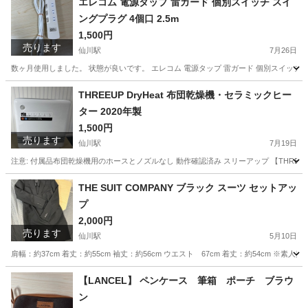
エレコム 電源タップ 雷ガード 個別スイッチ スイ
ングプラグ 4個口 2.5m
1,500円
売ります
仙川駅
7月26日
数ヶ月使用しました。 状態が良いです。 エレコム 電源タップ 雷ガード 個別スイッチ スイン
東京
調布市
仙川駅
生活家電
スイッチ
THREEUP DryHeat 布団乾燥機・セラミックヒー
ター 2020年製
1,500円
売ります
仙川駅
7月19日
注意: 付属品布団乾燥機用のホースとノズルなし 動作確認済み スリーアップ 【THREEUP】
東京
調布市
仙川駅
季節、空調家電
THE SUIT COMPANY ブラック スーツ セットアッ
プ
2,000円
売ります
仙川駅
5月10日
肩幅：約37cm 着丈：約55cm 袖丈：約56cm ウエスト 67cm 着丈：約54cm ※素人採寸の
東京
調布市
仙川駅
スーツ
セットアップ
【LANCEL】 ペンケース 筆箱 ポーチ ブラウ
ン