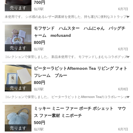
700円
売ります
仙川駅
6月7日
未使用です。 シボ感のあるレザー調素材を使用した、持ち運びに便利なストラップ付きの筆箱です。 - 
東京
調布市
仙川駅
バッグ
モフサンド ハムスター ハムにゃん バッグチ
ャーム mofusand
800円
売ります
仙川駅
6月7日
コレクションで保管しました。 新品未使用です。 モフサンドしまむらコラボグッズ、バッグチ
東京
調布市
仙川駅
その他
ピーターラビットAfternoon Tea リビング フォト
フレーム ブルー
800円
売ります
仙川駅
6月8日
コレクションで保管しました。 ピーターラビットとAfternoon Teaのコラボレーションによる、淡
東京
調布市
仙川駅
その他
ピーターラビット
ミッキー ミニー ファー ポーチ ポシェット マウ
ス ファー素材 ミニポーチ
500円
売ります
仙川駅
6月7日